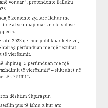
 janë vonuar.”, pretendonte Balluku
025.
ndajë komente zyrtare lidhur me
ktoje.al se muaji mars do të vulosë
ipëria.
 vitit 2023 që janë publikuar këtë vit,
Shpirag përfunduan me një rezultat
 të vlerësimit.
et në Shpirag -5 përfunduan me një
vazhdimit të vlerësimit” – shkruhet në
arisë së SHELL.
deron dështim Shpiragun.
ecilin pus të ishin X kur ato