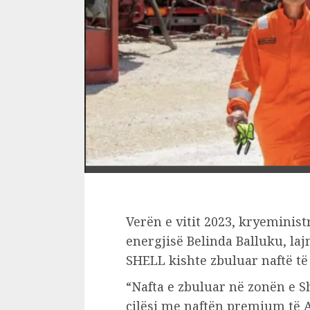
Verën e vitit 2023, kryeminist
energjisë Belinda Balluku, la
SHELL kishte zbuluar naftë të 
“Nafta e zbuluar në zonën e Sh
cilësi me naftën premium të A