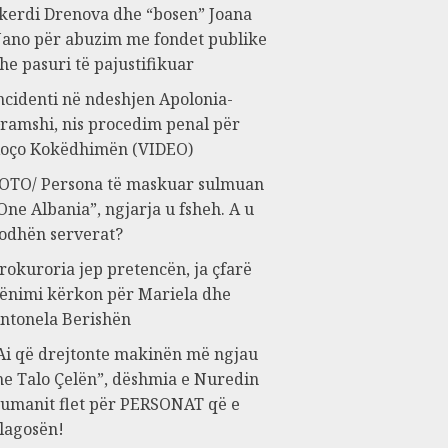
kerdi Drenova dhe “bosen” Joana
ano për abuzim me fondet publike
he pasuri të pajustifikuar
ncidenti në ndeshjen Apolonia-
ramshi, nis procedim penal për
oço Kokëdhimën (VIDEO)
OTO/ Persona të maskuar sulmuan
One Albania”, ngjarja u fsheh. A u
odhën serverat?
rokuroria jep pretencën, ja çfarë
ënimi kërkon për Mariela dhe
ntonela Berishën
Ai që drejtonte makinën më ngjau
e Talo Çelën”, dëshmia e Nuredin
umanit flet për PERSONAT që e
lagosën!