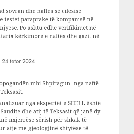
 sovran dhe naftës së cilësisë
 testet paraprake të kompanisë në
njyese. Po ashtu edhe verifikimet në
taria kërkimore e naftës dhe gazit në
, 24 tetor 2024
propogandën mbi Shpiragun- nga naftë
 Teksasit.
e analizuar nga ekspertët e SHELL është
Saudite dhe atij të Teksasit që janë dy
rinë nxjerrëse sërish për shkak të
r atje me gjeologjinë shtytëse të