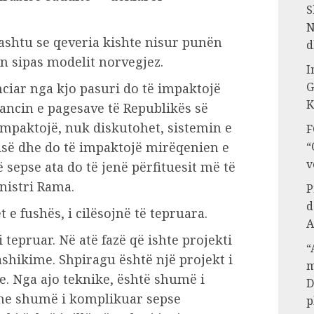
S
N
ashtu se qeveria kishte nisur punën
d
an sipas modelit norvegjez.
I
G
ciar nga kjo pasuri do të impaktojë
K
lancin e pagesave të Republikës së
impaktojë, nuk diskutohet, sistemin e
F
isë dhe do të impaktojë mirëqenien e
“
v
 sepse ata do të jenë përfituesit më të
nistri Rama.
P
d
t e fushës, i cilësojnë të tepruara.
A
 tepruar. Në atë fazë që ishte projekti
“
ashikime. Shpiragu është një projekt i
m
. Nga ajo teknike, është shumë i
D
 dhe shumë i komplikuar sepse
p