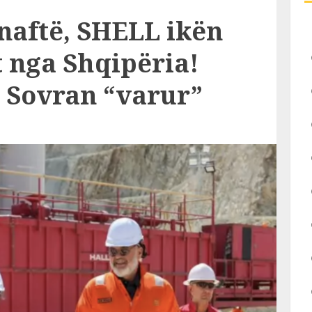
naftë, SHELL ikën
 nga Shqipëria!
i Sovran “varur”