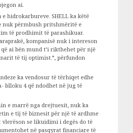
pjegon ai.
a e hidrokarbureve. SHELL ka këtë
e nuk përmbush pritshmëritë e
im të prodhimit të parashikuar.
araprakë, kompanisë nuk i intereson
i që ai bën mund t’i rikthehet për një
narit të tij optimist.”, përfundon
andeze ka vendosur të tërhiqet edhe
h- blloku 4 që ndodhet në jug të
in e marrë nga drejtuesit, nuk ka
tin e tij të biznesit për një të ardhme
 vlerëson se likuidimi i degës do të
argumentohet në pasqyrat financiare të