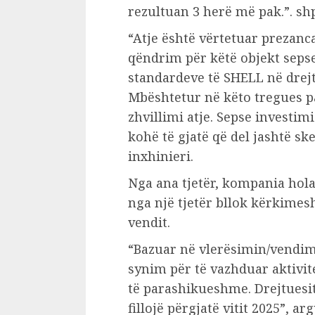
rezultuan 3 herë më pak.”. sh
“Atje është vërtetuar prezanc
qëndrim për këtë objekt seps
standardeve të SHELL në drejt
Mbështetur në këto tregues p
zhvillimi atje. Sepse investim
kohë të gjatë që del jashtë ske
inxhinieri.
Nga ana tjetër, kompania hol
nga një tjetër bllok kërkimes
vendit.
“Bazuar në vlerësimin/vendim
synim për të vazhduar aktivite
të parashikueshme. Drejtuesit
fillojë përgjatë vitit 2025”, 