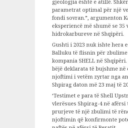
gjeologjia është e atillë. Shkëm
parametrat optimal për një ve
fondi sovran.”, argumenton Ka
eksperiencë më shumë se 35 vj
hidrokarbureve në Shqipëri.
Gushti i 2023 nuk ishte hera 
Balluku të flisnin për zbulim
kompania SHELL në Shqipëri. P
bëjë deklarata të bujshme në 
njoftimi i vetëm zyrtar nga a
Shpirag daton më 23 maj të 20
‘Testimet e para të Shell Upst
vlerësues Shpirag-4 në afërsi 
prurjeve të një zbulimi të rën
njoftimin që konfirmonte pot
naftës në afërsi të Beratit.