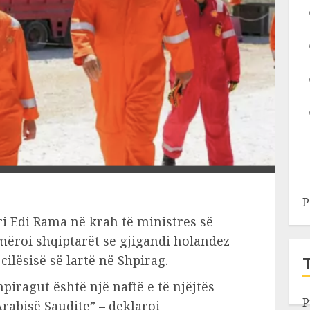
P
ri Edi Rama në krah të ministres së
jmëroi shqiptarët se gjigandi holandez
cilësisë së lartë në Shpirag.
piragut është një naftë e të njëjtës
P
rabisë Saudite” – deklaroi