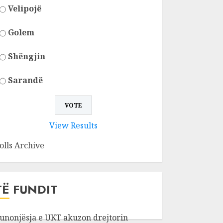
Velipojë
Golem
Shëngjin
Sarandë
View Results
olls Archive
TË FUNDIT
unonjësja e UKT akuzon drejtorin