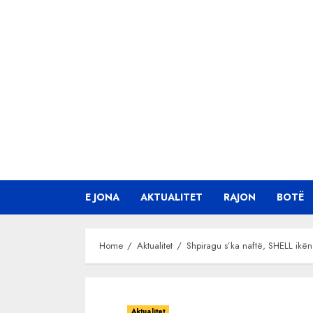
Skip
to
content
E JONA
AKTUALITET
RAJON
BOTË
Home
Aktualitet
Shpiragu s’ka naftë, SHELL ikën
Aktualitet