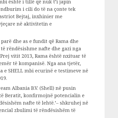
bi është i tillë që nuk t’i japin
ndburim i cili do të na çonte tek
striot Bejtaj, inxhinier me
eçare në aktivitetin e
e parë dhe as e fundit që Rama dhe
e të rëndësishme nafte dhe gazi nga
rej vitit 2013, Rama është nxituar të
emër të kompanisë. Nga ana tjetër,
na e SHELL mbi ecurinë e testimeve në
19.
ream Albania B.V. (Shell) në pusin
të Beratit, konfirmojnë potencialin e
dësishëm nafte të lehtë.’– shkruhej në
encial zbulimi të rëndësishëm të