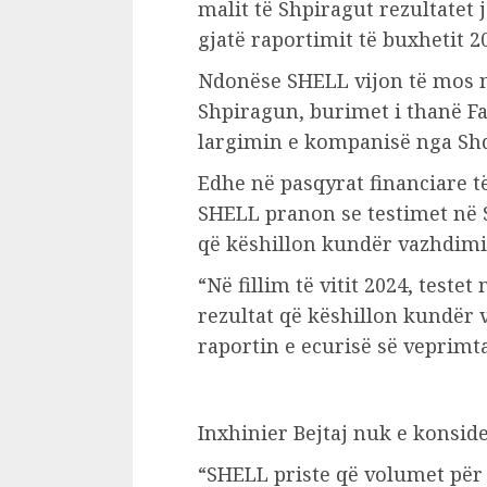
malit të Shpiragut rezultatet
gjatë raportimit të buxhetit 2
Ndonëse SHELL vijon të mos 
Shpiragun, burimet i thanë Fa
largimin e kompanisë nga Shq
Edhe në pasqyrat financiare të
SHELL pranon se testimet në 
që këshillon kundër vazhdimit
“Në fillim të vitit 2024, test
rezultat që këshillon kundër 
raportin e ecurisë së veprimt
Inxhinier Bejtaj nuk e konsi
“SHELL priste që volumet për s