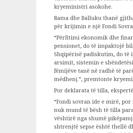
kryeministri asokohe.
Rama dhe Balluku thanë gjith
për krijimin e një Fondi Sovr
“Përfitimi ekonomik dhe finan
pensionet, do të impaktojë bi
Shqipërisë padiskutim, do të 
arsimit, sistemin e shëndetës
fëmijëve tanë në radhë të parë
mëdhenj.”, premtonte kryemi
Por deklarata të tilla, ekspertë
“Fondi sovran ide e mirë, por i
nuk mund të bësh të tilla par
vështirë nga shumë pikëpamje
shtrenjtë sepse është thellë