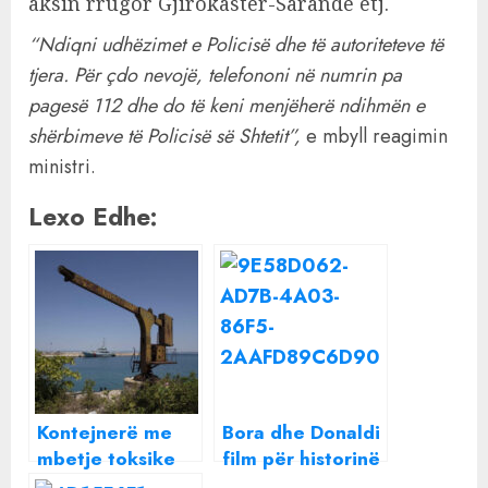
aksin rrugor Gjirokastër-Sarandë etj.
“Ndiqni udhëzimet e Policisë dhe të autoriteteve të
tjera. Për çdo nevojë, telefononi në numrin pa
pagesë 112 dhe do të keni menjëherë ndihmën e
shërbimeve të Policisë së Shtetit”,
e mbyll reagimin
ministri.
Lexo Edhe:
Kontejnerë me
Bora dhe Donaldi
mbetje toksike
film për historinë
nga Shqipëria ,
e tyre të