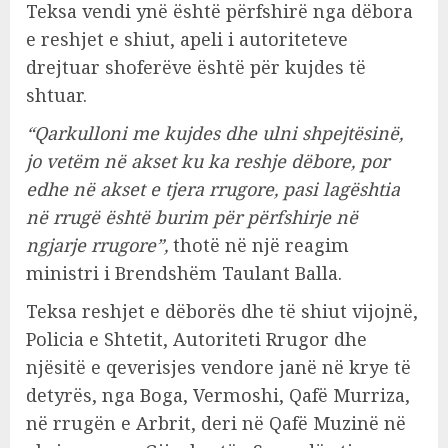
Teksa vendi ynë është përfshirë nga dëbora
e reshjet e shiut, apeli i autoriteteve
drejtuar shoferëve është për kujdes të
shtuar.
“Qarkulloni me kujdes dhe ulni shpejtësinë,
jo vetëm në akset ku ka reshje dëbore, por
edhe në akset e tjera rrugore, pasi lagështia
në rrugë është burim për përfshirje në
ngjarje rrugore”,
thotë në një reagim
ministri i Brendshëm Taulant Balla.
Teksa reshjet e dëborës dhe të shiut vijojnë,
Policia e Shtetit, Autoriteti Rrugor dhe
njësitë e qeverisjes vendore janë në krye të
detyrës, nga Boga, Vermoshi, Qafë Murriza,
në rrugën e Arbrit, deri në Qafë Muzinë në