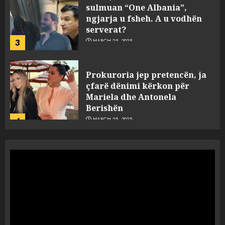
ngjarja u fsheh. A u vodhën
serverat?
3
MARCH 25, 2025
Prokuroria jep pretencën, ja
çfarë dënimi kërkon për
Mariela dhe Antonela
Berishën
4
MARCH 25, 2025
“Ai që drejtonte makinën më
ngjau me Talo Çelën”,
dëshmia e Nuredin Dumanit
flet për PERSONAT që e
plagosën!
5
MARCH 25, 2025
Punonjësja e UKT akuzon