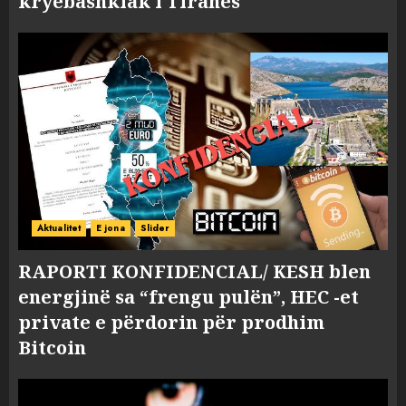
kryebashkiak i Tiranës
Aktualitet
E jona
Slider
RAPORTI KONFIDENCIAL/ KESH blen
energjinë sa “frengu pulën”, HEC -et
private e përdorin për prodhim
Bitcoin