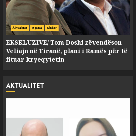
Aktualitet
E jona
Slider
EKSKLUZIVE/ Tom Doshi zëvendëson
Veliajn në Tiranë, plani i Ramës për të
fituar kryeqytetin
AKTUALITET