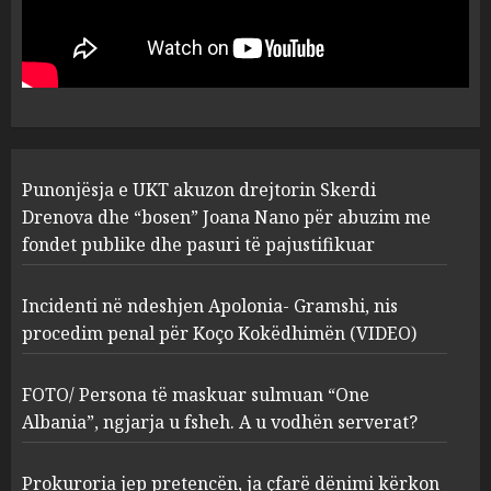
drejtorin Skerdi Drenova dhe
“bosen” Joana Nano për
abuzim me fondet publike dhe
pasuri të pajustifikuar
1
JULY 24, 2025
Incidenti në ndeshjen
Punonjësja e UKT akuzon drejtorin Skerdi
Apolonia- Gramshi, nis
procedim penal për Koço
Drenova dhe “bosen” Joana Nano për abuzim me
Kokëdhimën (VIDEO)
fondet publike dhe pasuri të pajustifikuar
2
MARCH 27, 2025
Incidenti në ndeshjen Apolonia- Gramshi, nis
procedim penal për Koço Kokëdhimën (VIDEO)
FOTO/ Persona të maskuar
sulmuan “One Albania”,
ngjarja u fsheh. A u vodhën
FOTO/ Persona të maskuar sulmuan “One
serverat?
Albania”, ngjarja u fsheh. A u vodhën serverat?
3
MARCH 25, 2025
Prokuroria jep pretencën, ja çfarë dënimi kërkon