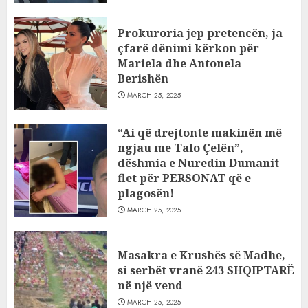
Prokuroria jep pretencën, ja
çfarë dënimi kërkon për
Mariela dhe Antonela
Berishën
MARCH 25, 2025
“Ai që drejtonte makinën më
ngjau me Talo Çelën”,
dëshmia e Nuredin Dumanit
flet për PERSONAT që e
plagosën!
MARCH 25, 2025
Masakra e Krushës së Madhe,
si serbët vranë 243 SHQIPTARË
në një vend
MARCH 25, 2025