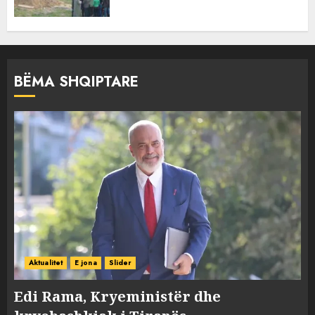
BËMA SHQIPTARE
Aktualitet
E jona
Slider
Edi Rama, Kryeministër dhe