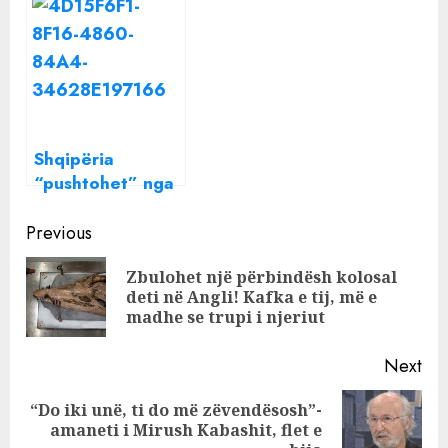
jepet alarmi në
dashurisë! A do
Tajlandë , e
jetë e përfshirë
përfshirë mafia
tradhtia e aktorit
shqiptare e
me Beatrix?
plehrave
Shqipëria
“pushtohet” nga
shiu, parashikimi i
Continue
motit për sot
Previous
Reading
Zbulohet një përbindësh kolosal
Pre
deti në Angli! Kafka e tij, më e
pos
madhe se trupi i njeriut
Next
“Do iki unë, ti do më zëvendësosh”-
Next
amaneti i Mirush Kabashit, flet e