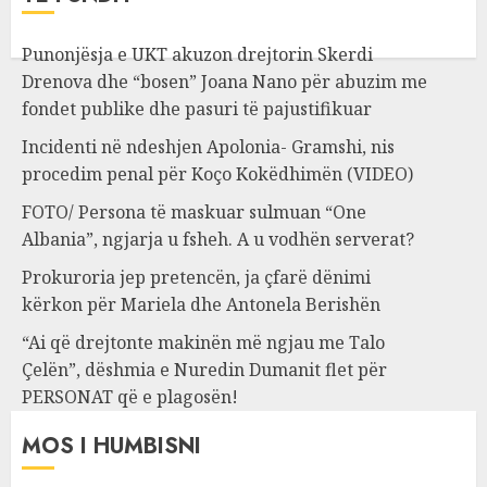
Punonjësja e UKT akuzon drejtorin Skerdi
Drenova dhe “bosen” Joana Nano për abuzim me
fondet publike dhe pasuri të pajustifikuar
Incidenti në ndeshjen Apolonia- Gramshi, nis
procedim penal për Koço Kokëdhimën (VIDEO)
FOTO/ Persona të maskuar sulmuan “One
Albania”, ngjarja u fsheh. A u vodhën serverat?
Prokuroria jep pretencën, ja çfarë dënimi
kërkon për Mariela dhe Antonela Berishën
“Ai që drejtonte makinën më ngjau me Talo
Çelën”, dëshmia e Nuredin Dumanit flet për
PERSONAT që e plagosën!
MOS I HUMBISNI