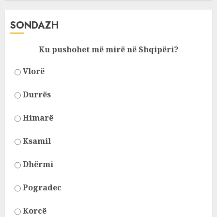
SONDAZH
Ku pushohet më mirë në Shqipëri?
Vlorë
Durrës
Himarë
Ksamil
Dhërmi
Pogradec
Korcë