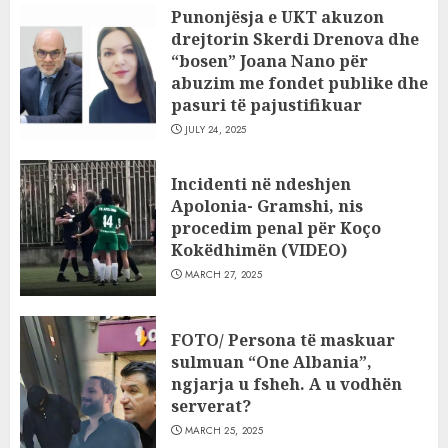
Punonjësja e UKT akuzon
drejtorin Skerdi Drenova dhe
“bosen” Joana Nano për
abuzim me fondet publike dhe
pasuri të pajustifikuar
JULY 24, 2025
Incidenti në ndeshjen
Apolonia- Gramshi, nis
procedim penal për Koço
Kokëdhimën (VIDEO)
MARCH 27, 2025
FOTO/ Persona të maskuar
sulmuan “One Albania”,
ngjarja u fsheh. A u vodhën
serverat?
MARCH 25, 2025