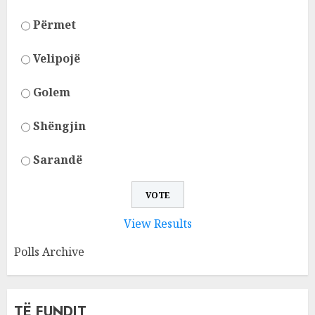
Përmet
Velipojë
Golem
Shëngjin
Sarandë
View Results
Polls Archive
TË FUNDIT