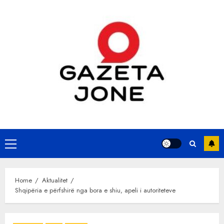
Skip
to
content
Primary
Menu
Home
Aktualitet
Shqipëria e përfshirë nga bora e shiu, apeli i autoriteteve