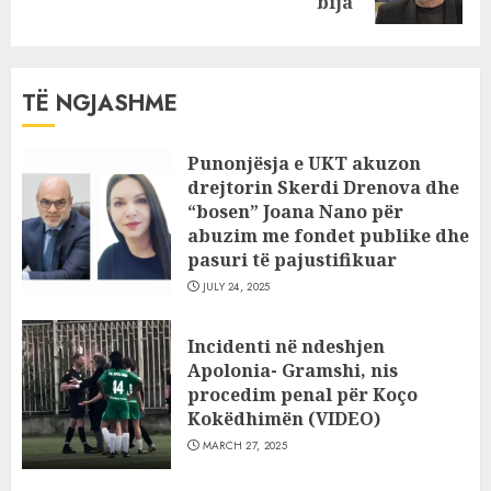
post:
bija
TË NGJASHME
Punonjësja e UKT akuzon
drejtorin Skerdi Drenova dhe
“bosen” Joana Nano për
abuzim me fondet publike dhe
pasuri të pajustifikuar
JULY 24, 2025
Incidenti në ndeshjen
Apolonia- Gramshi, nis
procedim penal për Koço
Kokëdhimën (VIDEO)
MARCH 27, 2025