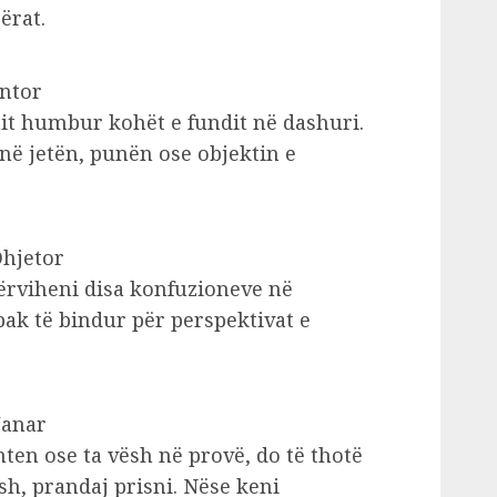
ërat.
ëntor
hit humbur kohët e fundit në dashuri.
ë jetën, punën ose objektin e
Dhjetor
ërviheni disa konfuzioneve në
pak të bindur për perspektivat e
Janar
ten ose ta vësh në provë, do të thotë
h, prandaj prisni. Nëse keni