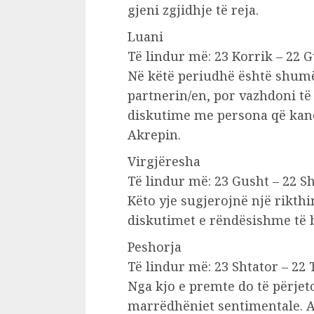
gjeni zgjidhje të reja.
Luani
Të lindur më: 23 Korrik – 22 
Në këtë periudhë është shum
partnerin/en, por vazhdoni të
diskutime me persona që kanë
Akrepin.
Virgjëresha
Të lindur më: 23 Gusht – 22 S
Këto yje sugjerojnë një rikthi
diskutimet e rëndësishme të 
Peshorja
Të lindur më: 23 Shtator – 22 
Nga kjo e premte do të përje
marrëdhëniet sentimentale. A