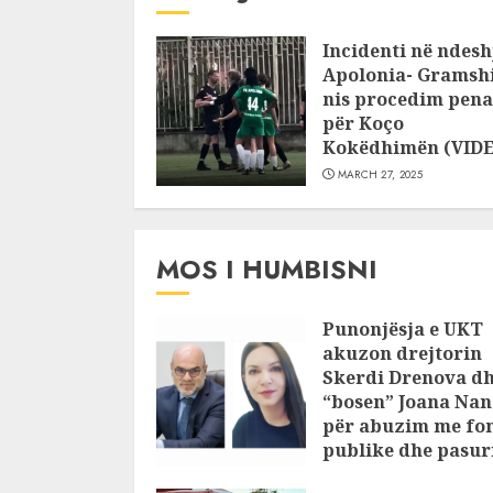
Incidenti në ndesh
Apolonia- Gramshi
nis procedim pena
për Koço
Kokëdhimën (VID
MARCH 27, 2025
MOS I HUMBISNI
Punonjësja e UKT
akuzon drejtorin
Skerdi Drenova d
“bosen” Joana Nan
për abuzim me fo
publike dhe pasuri
pajustifikuar