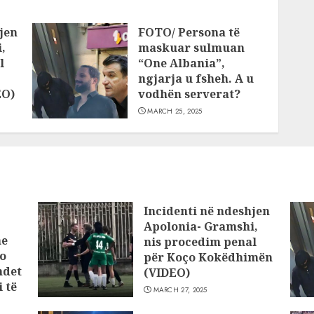
jen
FOTO/ Persona të
,
maskuar sulmuan
l
“One Albania”,
ngjarja u fsheh. A u
EO)
vodhën serverat?
MARCH 25, 2025
Incidenti në ndeshjen
Apolonia- Gramshi,
he
nis procedim penal
o
për Koço Kokëdhimën
ndet
(VIDEO)
 të
MARCH 27, 2025