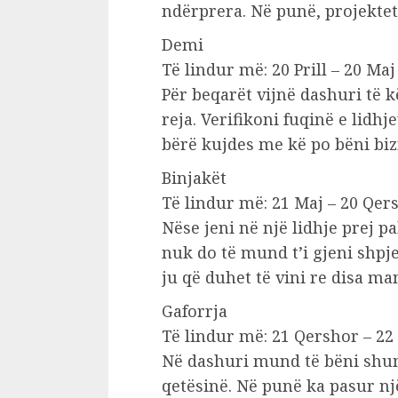
ndërprera. Në punë, projektet 
Demi
Të lindur më: 20 Prill – 20 Maj
Për beqarët vijnë dashuri të 
reja. Verifikoni fuqinë e lidh
bërë kujdes me kë po bëni biz
Binjakët
Të lindur më: 21 Maj – 20 Qer
Nëse jeni në një lidhje prej p
nuk do të mund t’i gjeni shpj
ju që duhet të vini re disa man
Gaforrja
Të lindur më: 21 Qershor – 22
Në dashuri mund të bëni shum
qetësinë. Në punë ka pasur nj