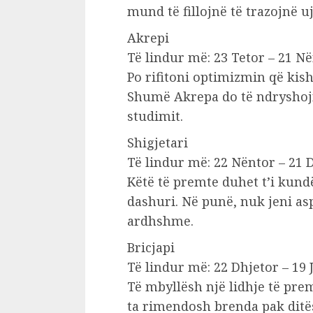
mund të fillojnë të trazojnë uj
Akrepi
Të lindur më: 23 Tetor – 21 N
Po rifitoni optimizmin që kis
Shumë Akrepa do të ndryshojn
studimit.
Shigjetari
Të lindur më: 22 Nëntor – 21 
Këtë të premte duhet t’i kund
dashuri. Në punë, nuk jeni as
ardhshme.
Bricjapi
Të lindur më: 22 Dhjetor – 19 
Të mbyllësh një lidhje të prem
ta rimendosh brenda pak ditës