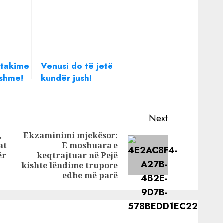
 takime
Venusi do të jetë
ishme!
kundër jush!
etë
Ruani qetësinë,
e në
ju duhen burime
financiare,
Next
ditor
horoskopi
,
Ekzaminimi mjekësor:
at
E moshuara e
Previous
Next
ër
keqtrajtuar në Pejë
post:
post:
kishte lëndime trupore
edhe më parë