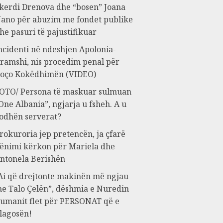
kerdi Drenova dhe “bosen” Joana
ano për abuzim me fondet publike
he pasuri të pajustifikuar
ncidenti në ndeshjen Apolonia-
ramshi, nis procedim penal për
oço Kokëdhimën (VIDEO)
OTO/ Persona të maskuar sulmuan
One Albania”, ngjarja u fsheh. A u
odhën serverat?
rokuroria jep pretencën, ja çfarë
ënimi kërkon për Mariela dhe
ntonela Berishën
Ai që drejtonte makinën më ngjau
e Talo Çelën”, dëshmia e Nuredin
umanit flet për PERSONAT që e
lagosën!