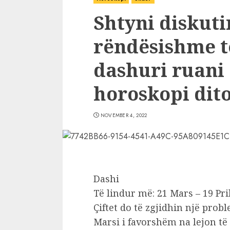
Shtyni diskuti
rëndësishme të
dashuri ruani 
horoskopi dit
NOVEMBER 4, 2022
Dashi
Të lindur më: 21 Mars – 19 Pri
Çiftet do të zgjidhin një prob
Marsi i favorshëm na lejon të