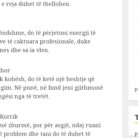
e reja duhet të thellohen.
këndshme, do të përjetoni energji të
jeve të caktuara profesionale, duke
nes dhe sa ia vlen.
shor
ak kohësh, do të ketë një heshtje që
egim. Në punë, në fund jeni gjithmonë
P
gësi nga të tretët.
 Korrik
ë zhurmë, por për asgjë, ndaj ruani
ë problem dhe tani do të duhet të
P