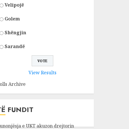
Velipojë
Golem
Shëngjin
Sarandë
View Results
olls Archive
TË FUNDIT
unonjësja e UKT akuzon drejtorin