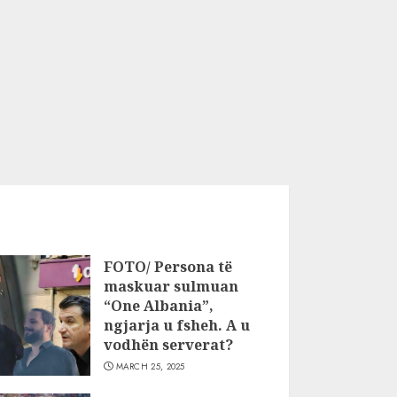
FOTO/ Persona të
maskuar sulmuan
“One Albania”,
ngjarja u fsheh. A u
vodhën serverat?
MARCH 25, 2025