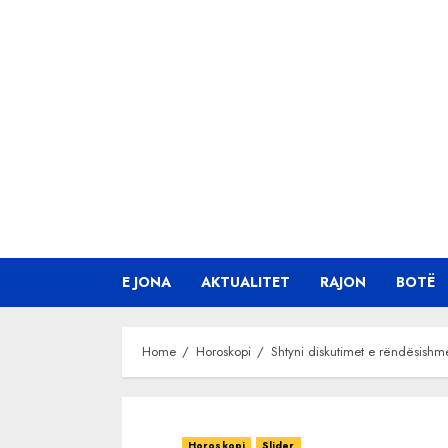
Skip
to
content
E JONA
AKTUALITET
RAJON
BOTË
Home
Horoskopi
Shtyni diskutimet e rëndësishme
Horoskopi
Slider