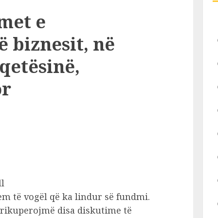
met e
 biznesit, në
qetësinë,
or
ll
lem të vogël që ka lindur së fundmi.
 rikuperojmë disa diskutime të