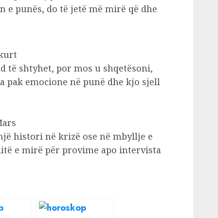
 e punës, do të jetë më mirë që dhe
kurt
d të shtyhet, por mos u shqetësoni,
Ka pak emocione në punë dhe kjo sjell
Mars
një histori në krizë ose në mbyllje e
ditë e mirë për provime apo intervista