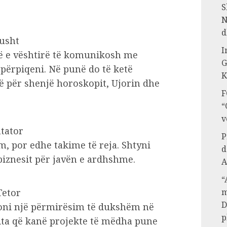
S
N
d
Gusht
I
ë e vështirë të komunikosh me
G
 përpiqeni. Në punë do të ketë
K
 për shenjë horoskopit, Ujorin dhe
F
“
v
htator
P
m, por edhe takime të reja. Shtyni
d
biznesit për javën e ardhshme.
A
“
Tetor
m
D
toni një përmirësim të dukshëm në
p
ta që kanë projekte të mëdha pune