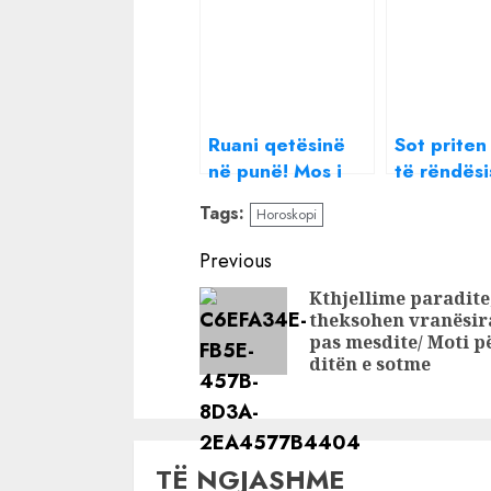
Ruani qetësinë
Sot priten
në punë! Mos i
të rëndës
‘ushqeni’ krizat
Mund të k
Tags:
Horoskopi
në dashuri,
keqkuptim
horoskopi ditor
dashuri,
Continue
Previous
horoskopi 
Reading
Kthjellime paradite
theksohen vranësir
pas mesdite/ Moti p
ditën e sotme
TË NGJASHME