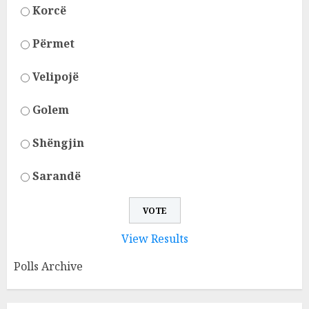
Korcë
Përmet
Velipojë
Golem
Shëngjin
Sarandë
View Results
Polls Archive