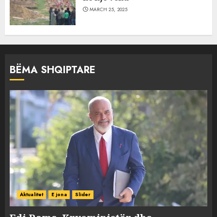
MARCH 25, 2025
BËMA SHQIPTARE
Aktualitet
E jona
Slider