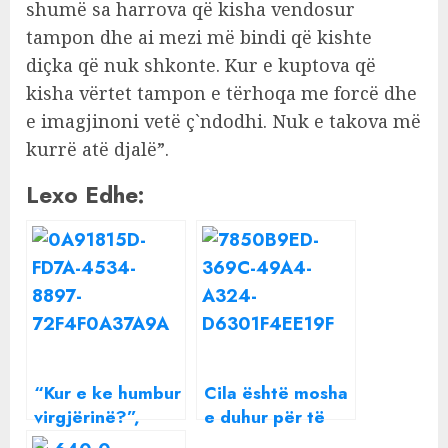
shumë sa harrova që kisha vendosur
tampon dhe ai mezi më bindi që kishte
diçka që nuk shkonte. Kur e kuptova që
kisha vërtet tampon e tërhoqa me forcë dhe
e imagjinoni vetë ç`ndodhi. Nuk e takova më
kurrë atë djalë”.
Lexo Edhe:
“Kur e ke humbur
Cila është mosha
virgjërinë?”,
e duhur për të
Semi surprizon
humbur