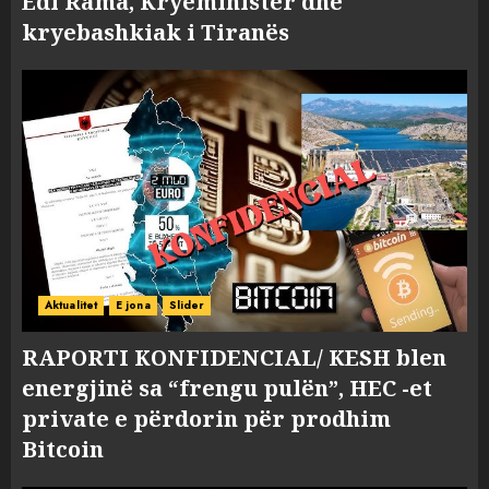
Edi Rama, Kryeministër dhe
kryebashkiak i Tiranës
Aktualitet
E jona
Slider
RAPORTI KONFIDENCIAL/ KESH blen
energjinë sa “frengu pulën”, HEC -et
private e përdorin për prodhim
Bitcoin