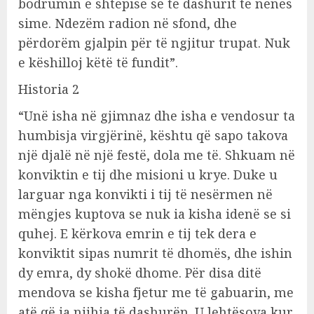
bodrumin e shtëpisë së të dashurit të nënës
sime. Ndezëm radion në sfond, dhe
përdorëm gjalpin për të ngjitur trupat. Nuk
e këshilloj këtë të fundit”.
Historia 2
“Unë isha në gjimnaz dhe isha e vendosur ta
humbisja virgjërinë, kështu që sapo takova
një djalë në një festë, dola me të. Shkuam në
konviktin e tij dhe misioni u krye. Duke u
larguar nga konvikti i tij të nesërmen në
mëngjes kuptova se nuk ia kisha idenë se si
quhej. E kërkova emrin e tij tek dera e
konviktit sipas numrit të dhomës, dhe ishin
dy emra, dy shokë dhome. Për disa ditë
mendova se kisha fjetur me të gabuarin, me
atë që ia njihja të dashurën. U lehtësova kur