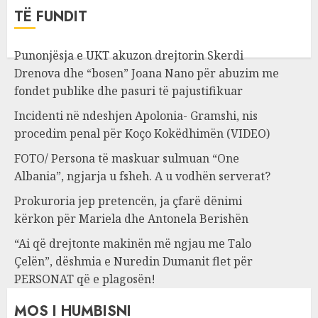
TË FUNDIT
Punonjësja e UKT akuzon drejtorin Skerdi
Drenova dhe “bosen” Joana Nano për abuzim me
fondet publike dhe pasuri të pajustifikuar
Incidenti në ndeshjen Apolonia- Gramshi, nis
procedim penal për Koço Kokëdhimën (VIDEO)
FOTO/ Persona të maskuar sulmuan “One
Albania”, ngjarja u fsheh. A u vodhën serverat?
Prokuroria jep pretencën, ja çfarë dënimi
kërkon për Mariela dhe Antonela Berishën
“Ai që drejtonte makinën më ngjau me Talo
Çelën”, dëshmia e Nuredin Dumanit flet për
PERSONAT që e plagosën!
MOS I HUMBISNI