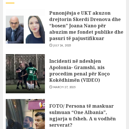
Punonjësja e UKT akuzon
drejtorin Skerdi Drenova dhe
“bosen” Joana Nano për
abuzim me fondet publike dhe
pasuri të pajustifikuar
JULY 24, 2025
Incidenti në ndeshjen
Apolonia- Gramshi, nis
procedim penal për Koço
Kokëdhimën (VIDEO)
MARCH 27, 2025
FOTO/ Persona të maskuar
sulmuan “One Albania”,
ngjarja u fsheh. A u vodhën
serverat?