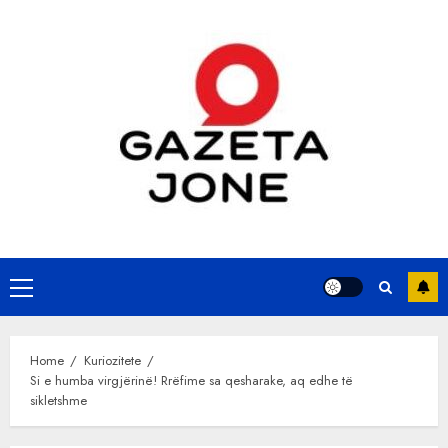
Skip
to
content
Primary
Menu
Home
Kuriozitete
Si e humba virgjërinë! Rrëfime sa qesharake, aq edhe të
sikletshme