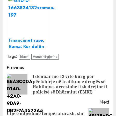
ndjekësit me
virgjërinë?
përgjigjen
Financimet ruse,
Rama: Kur dolën
faktet ju
Tags:
histori
Humbi virgjerine
betoheshit për
virgjërinë e Lulit
Continue
Previous
Reading
I dënuar me 12 vite burg për
përfshirje në trafikun e drogës së
Pre
Habilajve, arrestohet ish drejtori i
pos
policisë së Dhërmiut (EMRI)
Next
Ulje e ndjeshme temperaturash, shi