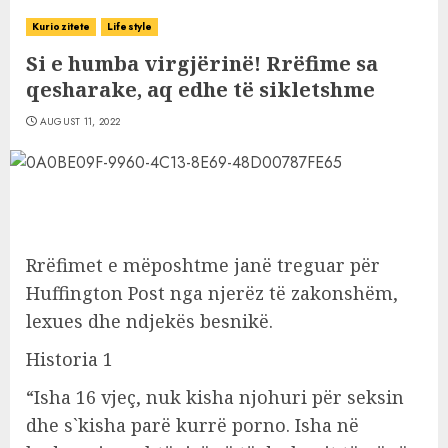
Kuriozitete
Lifestyle
Si e humba virgjërinë! Rrëfime sa
qesharake, aq edhe të sikletshme
AUGUST 11, 2022
Rrëfimet e mëposhtme janë treguar për
Huffington Post nga njerëz të zakonshëm,
lexues dhe ndjekës besnikë.
Historia 1
“Isha 16 vjeç, nuk kisha njohuri për seksin
dhe s`kisha parë kurrë porno. Isha në