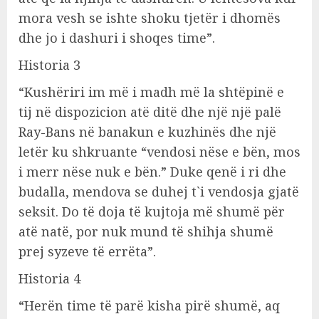
mora vesh se ishte shoku tjetër i dhomës
dhe jo i dashuri i shoqes time”.
Historia 3
“Kushëriri im më i madh më la shtëpinë e
tij në dispozicion atë ditë dhe një një palë
Ray-Bans në banakun e kuzhinës dhe një
letër ku shkruante “vendosi nëse e bën, mos
i merr nëse nuk e bën.” Duke qenë i ri dhe
budalla, mendova se duhej t`i vendosja gjatë
seksit. Do të doja të kujtoja më shumë për
atë natë, por nuk mund të shihja shumë
prej syzeve të errëta”.
Historia 4
“Herën time të parë kisha pirë shumë, aq