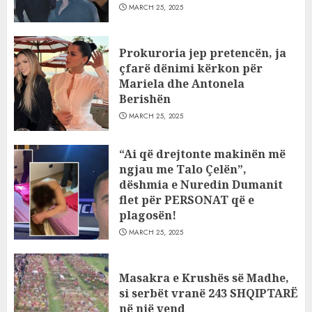
MARCH 25, 2025
Prokuroria jep pretencën, ja
çfarë dënimi kërkon për
Mariela dhe Antonela
Berishën
MARCH 25, 2025
“Ai që drejtonte makinën më
ngjau me Talo Çelën”,
dëshmia e Nuredin Dumanit
flet për PERSONAT që e
plagosën!
MARCH 25, 2025
Masakra e Krushës së Madhe,
si serbët vranë 243 SHQIPTARË
në një vend