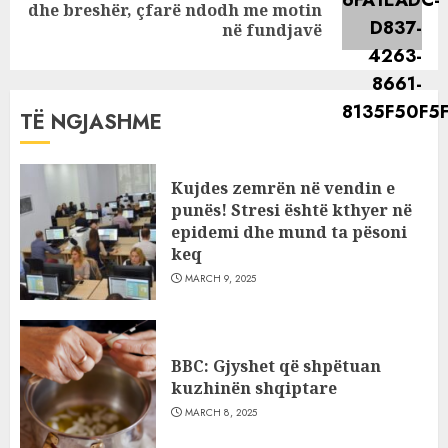
Next
dhe breshër, çfarë ndodh me motin
post:
në fundjavë
TË NGJASHME
Kujdes zemrën në vendin e
punës! Stresi është kthyer në
epidemi dhe mund ta pësoni
keq
MARCH 9, 2025
BBC: Gjyshet që shpëtuan
kuzhinën shqiptare
MARCH 8, 2025