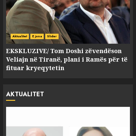
Aktualitet
E jona
Slider
EKSKLUZIVE/ Tom Doshi zëvendëson
Veliajn në Tiranë, plani i Ramës për të
fituar kryeqytetin
AKTUALITET