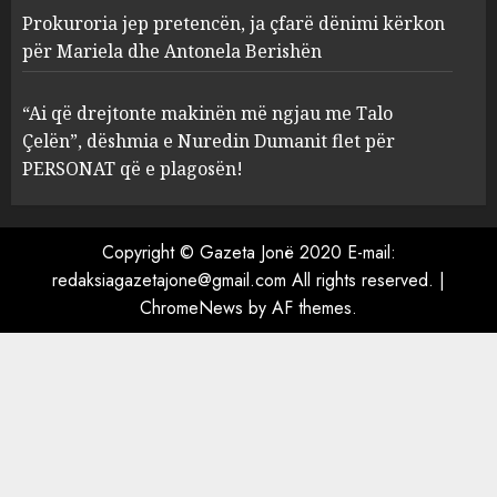
Prokuroria jep pretencën, ja çfarë dënimi kërkon
Prokuroria jep pretencën, ja
për Mariela dhe Antonela Berishën
çfarë dënimi kërkon për
Mariela dhe Antonela
“Ai që drejtonte makinën më ngjau me Talo
Berishën
Çelën”, dëshmia e Nuredin Dumanit flet për
4
MARCH 25, 2025
PERSONAT që e plagosën!
“Ai që drejtonte makinën më
ngjau me Talo Çelën”,
Copyright © Gazeta Jonë 2020 E-mail:
dëshmia e Nuredin Dumanit
redaksiagazetajone@gmail.com
All rights reserved.
|
flet për PERSONAT që e
ChromeNews
by AF themes.
plagosën!
5
MARCH 25, 2025