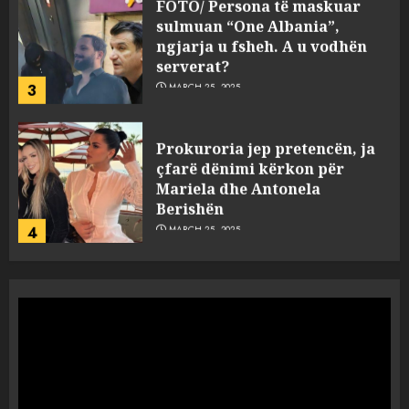
FOTO/ Persona të maskuar
sulmuan “One Albania”,
ngjarja u fsheh. A u vodhën
serverat?
3
MARCH 25, 2025
Prokuroria jep pretencën, ja
çfarë dënimi kërkon për
Mariela dhe Antonela
Berishën
4
MARCH 25, 2025
“Ai që drejtonte makinën më
ngjau me Talo Çelën”,
dëshmia e Nuredin Dumanit
flet për PERSONAT që e
plagosën!
5
MARCH 25, 2025