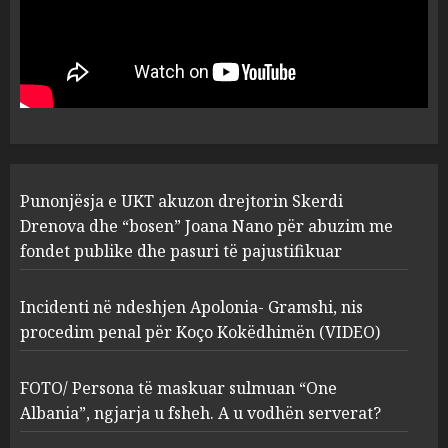
Punonjësja e UKT akuzon
drejtorin Skerdi Drenova dhe
“bosen” Joana Nano për
abuzim me fondet publike dhe
pasuri të pajustifikuar
1
JULY 24, 2025
Incidenti në ndeshjen
Punonjësja e UKT akuzon drejtorin Skerdi
Apolonia- Gramshi, nis
procedim penal për Koço
Drenova dhe “bosen” Joana Nano për abuzim me
Kokëdhimën (VIDEO)
fondet publike dhe pasuri të pajustifikuar
2
MARCH 27, 2025
Incidenti në ndeshjen Apolonia- Gramshi, nis
procedim penal për Koço Kokëdhimën (VIDEO)
FOTO/ Persona të maskuar
sulmuan “One Albania”,
ngjarja u fsheh. A u vodhën
FOTO/ Persona të maskuar sulmuan “One
serverat?
Albania”, ngjarja u fsheh. A u vodhën serverat?
3
MARCH 25, 2025