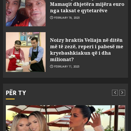
Mamaqit dhjetëra mijëra euro
nga taksat e qytetarëve
FEBRUARY 18, 2025
FOTO/ Persona të maskuar
Noizy braktis Veliajn në ditën
sulmuan “One Albania”,
më të zezë, reperi i pabesë me
ngjarja u fsheh. A u vodhën
kryebashkiakun që i dha
serverat?
milionat?
3
MARCH 25, 2025
FEBRUARY 11, 2025
Prokuroria jep pretencën, ja
çfarë dënimi kërkon për
PËR TY
Mariela dhe Antonela
Berishën
4
MARCH 25, 2025
“Ai që drejtonte makinën më
Aktualitet
Slider