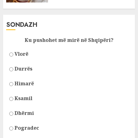
SONDAZH
Ku pushohet më mirë në Shqipëri?
Vlorë
Durrës
Himarë
Ksamil
Dhërmi
Pogradec