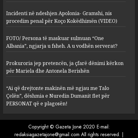
2
MARCH 27, 2025
Incidenti në ndeshjen Apolonia- Gramshi, nis
procedim penal për Koço Kokëdhimën (VIDEO)
FOTO/ Persona të maskuar
sulmuan “One Albania”,
ngjarja u fsheh. A u vodhën
FOTO/ Persona të maskuar sulmuan “One
serverat?
Albania”, ngjarja u fsheh. A u vodhën serverat?
3
MARCH 25, 2025
Prokuroria jep pretencën, ja çfarë dënimi kërkon
Prokuroria jep pretencën, ja
për Mariela dhe Antonela Berishën
çfarë dënimi kërkon për
Mariela dhe Antonela
“Ai që drejtonte makinën më ngjau me Talo
Berishën
Çelën”, dëshmia e Nuredin Dumanit flet për
4
MARCH 25, 2025
PERSONAT që e plagosën!
“Ai që drejtonte makinën më
ngjau me Talo Çelën”,
Copyright © Gazeta Jonë 2020 E-mail:
dëshmia e Nuredin Dumanit
redaksiagazetajone@gmail.com
All rights reserved.
|