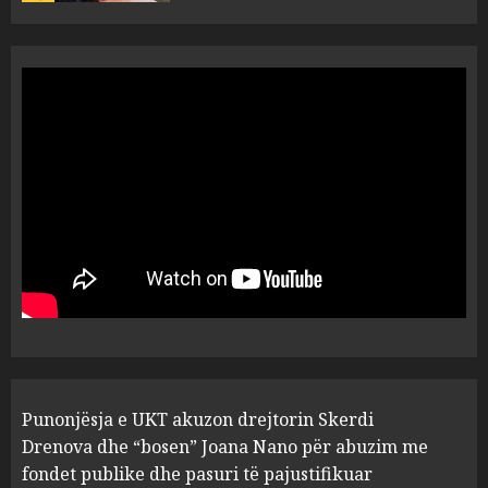
“Ai që drejtonte makinën më
ngjau me Talo Çelën”,
dëshmia e Nuredin Dumanit
flet për PERSONAT që e
plagosën!
5
MARCH 25, 2025
Punonjësja e UKT akuzon
drejtorin Skerdi Drenova dhe
“bosen” Joana Nano për
abuzim me fondet publike dhe
pasuri të pajustifikuar
1
JULY 24, 2025
Incidenti në ndeshjen
Punonjësja e UKT akuzon drejtorin Skerdi
Apolonia- Gramshi, nis
procedim penal për Koço
Drenova dhe “bosen” Joana Nano për abuzim me
Kokëdhimën (VIDEO)
fondet publike dhe pasuri të pajustifikuar