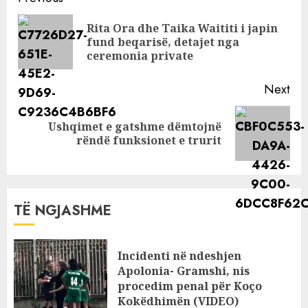
sociale publikon
Reading
foton që nuk e
Rita Ora dhe Taika Waititi i japin
Pre
kemi parë
fund beqarisë, detajet nga
pos
ceremonia private
asnjëherë
Next
Ushqimet e gatshme dëmtojnë
Next
rëndë funksionet e trurit
post:
TË NGJASHME
Incidenti në ndeshjen
Apolonia- Gramshi, nis
procedim penal për Koço
Kokëdhimën (VIDEO)