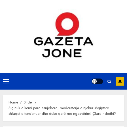
Skip
to
content
Primary
Menu
Home
Slider
Siç nuk e kemi parë asnjëherë, moderatorja e njohur shqiptare
shfaqet e tensionuar dhe duke qarë me ngashërim! Çfarë ndodhi?