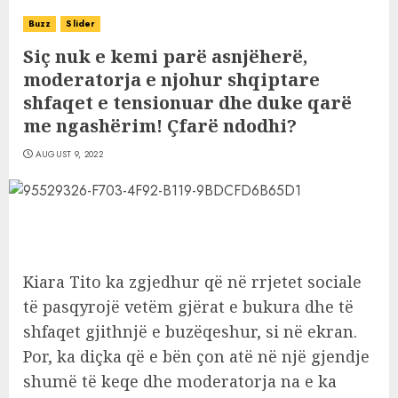
Buzz
Slider
Siç nuk e kemi parë asnjëherë,
moderatorja e njohur shqiptare
shfaqet e tensionuar dhe duke qarë
me ngashërim! Çfarë ndodhi?
AUGUST 9, 2022
Kiara Tito ka zgjedhur që në rrjetet sociale
të pasqyrojë vetëm gjërat e bukura dhe të
shfaqet gjithnjë e buzëqeshur, si në ekran.
Por, ka diçka që e bën çon atë në një gjendje
shumë të keqe dhe moderatorja na e ka