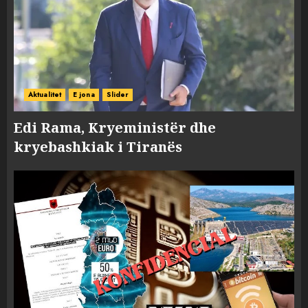
Aktualitet
E jona
Slider
Edi Rama, Kryeministër dhe
kryebashkiak i Tiranës