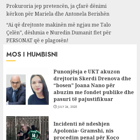
Prokuroria jep pretencën, ja çfarë dënimi
kërkon për Mariela dhe Antonela Berishën
“Ai që drejtonte makinën më ngjau me Talo
Çelën”, dëshmia e Nuredin Dumanit flet për
PERSONAT që e plagosën!
MOS I HUMBISNI
Punonjësja e UKT akuzon
drejtorin Skerdi Drenova dhe
“bosen” Joana Nano për
abuzim me fondet publike dhe
pasuri të pajustifikuar
JULY 24, 2025
Incidenti në ndeshjen
Apolonia- Gramshi, nis
procedim penal për Koço