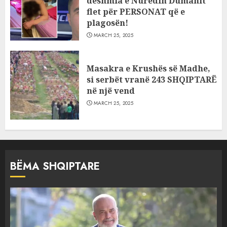
dëshmia e Nuredin Dumanit
flet për PERSONAT që e
plagosën!
MARCH 25, 2025
Masakra e Krushës së Madhe,
si serbët vranë 243 SHQIPTARË
në një vend
MARCH 25, 2025
BËMA SHQIPTARE