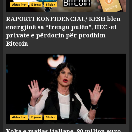
Aktualitet
E jona
Slider
RAPORTI KONFIDENCIAL/ KESH blen
energjinë sa “frengu pulën”, HEC -et
private e përdorin për prodhim
Bitcoin
Aktualitet
E jona
Slider
Koka e mafias italiane, 80 milion euro