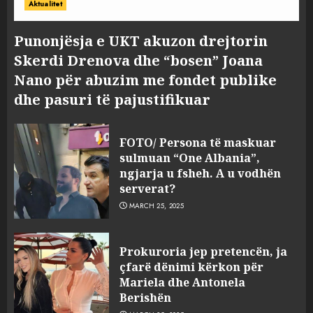
Aktualitet
Punonjësja e UKT akuzon drejtorin
Skerdi Drenova dhe “bosen” Joana
Nano për abuzim me fondet publike
dhe pasuri të pajustifikuar
FOTO/ Persona të maskuar
sulmuan “One Albania”,
ngjarja u fsheh. A u vodhën
serverat?
MARCH 25, 2025
Prokuroria jep pretencën, ja
çfarë dënimi kërkon për
Mariela dhe Antonela
Berishën