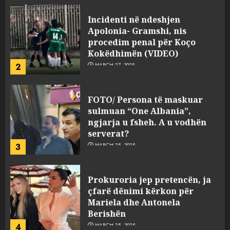
Incidenti në ndeshjen
Apolonia- Gramshi, nis
procedim penal për Koço
Kokëdhimën (VIDEO)
2
MARCH 27, 2025
FOTO/ Persona të maskuar
sulmuan “One Albania”,
ngjarja u fsheh. A u vodhën
serverat?
3
MARCH 25, 2025
Prokuroria jep pretencën, ja
çfarë dënimi kërkon për
Mariela dhe Antonela
Berishën
4
MARCH 25, 2025