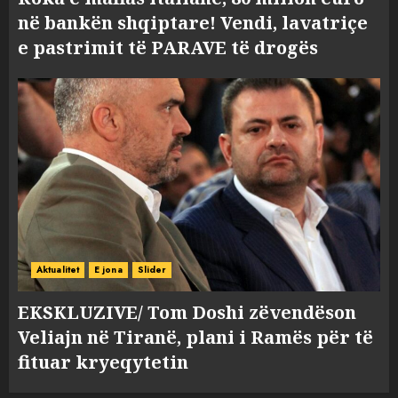
në bankën shqiptare! Vendi, lavatriçe
e pastrimit të PARAVE të drogës
Aktualitet
E jona
Slider
EKSKLUZIVE/ Tom Doshi zëvendëson
Veliajn në Tiranë, plani i Ramës për të
fituar kryeqytetin