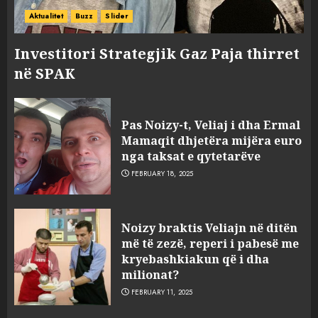
Aktualitet
Buzz
Slider
Investitori Strategjik Gaz Paja thirret
në SPAK
Pas Noizy-t, Veliaj i dha Ermal
Mamaqit dhjetëra mijëra euro
nga taksat e qytetarëve
FEBRUARY 18, 2025
FOTO/ Persona të maskuar
Noizy braktis Veliajn në ditën
sulmuan “One Albania”,
më të zezë, reperi i pabesë me
ngjarja u fsheh. A u vodhën
kryebashkiakun që i dha
serverat?
milionat?
3
MARCH 25, 2025
FEBRUARY 11, 2025