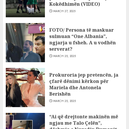
Kokëdhimën (VIDEO)
MARCH 27, 2025
FOTO/ Persona të maskuar
sulmuan “One Albania”,
ngjarja u fsheh. A u vodhën
serverat?
MARCH 25, 2025
Prokuroria jep pretencën, ja
çfarë dënimi kërkon për
Mariela dhe Antonela
Berishën
MARCH 25, 2025
“Ai që drejtonte makinën më
ngjau me Talo Çelën”,