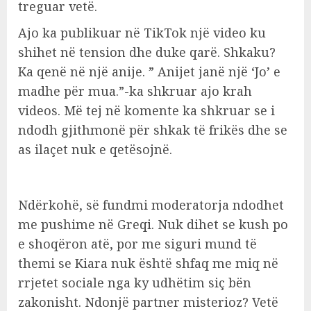
treguar vetë.
Ajo ka publikuar në TikTok një video ku
shihet në tension dhe duke qarë. Shkaku?
Ka qenë në një anije. ” Anijet janë një ‘Jo’ e
madhe për mua.”-ka shkruar ajo krah
videos. Më tej në komente ka shkruar se i
ndodh gjithmonë për shkak të frikës dhe se
as ilaçet nuk e qetësojnë.
Ndërkohë, së fundmi moderatorja ndodhet
me pushime në Greqi. Nuk dihet se kush po
e shoqëron atë, por me siguri mund të
themi se Kiara nuk është shfaq me miq në
rrjetet sociale nga ky udhëtim siç bën
zakonisht. Ndonjë partner misterioz? Vetë