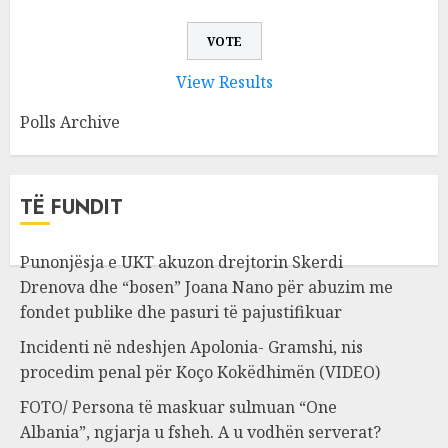
View Results
Polls Archive
TË FUNDIT
Punonjësja e UKT akuzon drejtorin Skerdi
Drenova dhe “bosen” Joana Nano për abuzim me
fondet publike dhe pasuri të pajustifikuar
Incidenti në ndeshjen Apolonia- Gramshi, nis
procedim penal për Koço Kokëdhimën (VIDEO)
FOTO/ Persona të maskuar sulmuan “One
Albania”, ngjarja u fsheh. A u vodhën serverat?