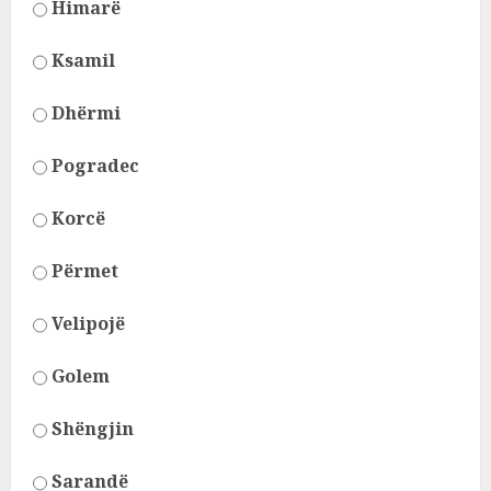
Himarë
Ksamil
Dhërmi
Pogradec
Korcë
Përmet
Velipojë
Golem
Shëngjin
Sarandë