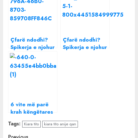
Çfarë ndodhi?
Çfarë ndodhi?
Spikerja e njohur
Spikerja e njohur
shqiptare jep
shqiptare del si
mesazhin
asnjëherë me
paralajmërues si
mesazhin
asnjëherë
paralajmërues
6 vite më parë
krah këngëtares
shqiptare,
Tags:
Kiara tito
kiara tito anije qan
Shpëtim Saraçi
larg rrjeteve
Continue
Previous