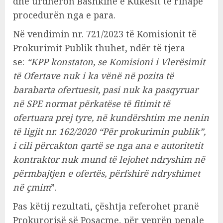
dhe urdhëron Bashkinë e Kukësit të rihapë
procedurën nga e para.
Në vendimin nr. 721/2023 të Komisionit të
Prokurimit Publik thuhet, ndër të tjera
se:
“KPP konstaton, se Komisioni i Vlerësimit
të Ofertave nuk i ka vënë në pozita të
barabarta ofertuesit, pasi nuk ka pasqyruar
në SPE normat përkatëse të fitimit të
ofertuara prej tyre, në kundërshtim me nenin
të ligjit nr. 162/2020 “Për prokurimin publik”,
i cili përcakton qartë se nga ana e autoritetit
kontraktor nuk mund të lejohet ndryshim në
përmbajtjen e ofertës, përfshirë ndryshimet
në çmim
”.
Pas këtij rezultati, çështja referohet pranë
Prokurorisë së Posaçme, për veprën penale