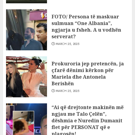
FOTO/ Persona të maskuar
sulmuan “One Albania”,
ngjarja u fsheh. A u vodhën
serverat?
MARCH 25, 2025
Prokuroria jep pretencën, ja
çfarë dënimi kërkon për
Mariela dhe Antonela
Berishën
MARCH 25, 2025
“Ai që drejtonte makinën më
ngjau me Talo Çelën”,
dëshmia e Nuredin Dumanit
flet për PERSONAT që e
plagosën!