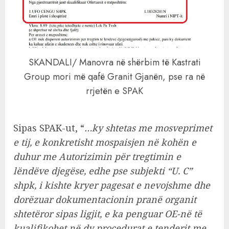
SKANDALI/ Manovra në shërbim të Kastrati
Group mori më qafë Granit Gjanën, pse ra në
rrjetën e SPAK
Sipas SPAK-ut, “
…ky shtetas me mosveprimet
e tij, e konkretisht mospaisjen në kohën e
duhur me Autorizimin për tregtimin e
lëndëve djegëse, edhe pse subjekti “U. C”
shpk, i kishte kryer pagesat e nevojshme dhe
dorëzuar dokumentacionin pranë organit
shtetëror sipas ligjit, e ka penguar OE-në të
kualifikohet në dy procedurat e tenderit me