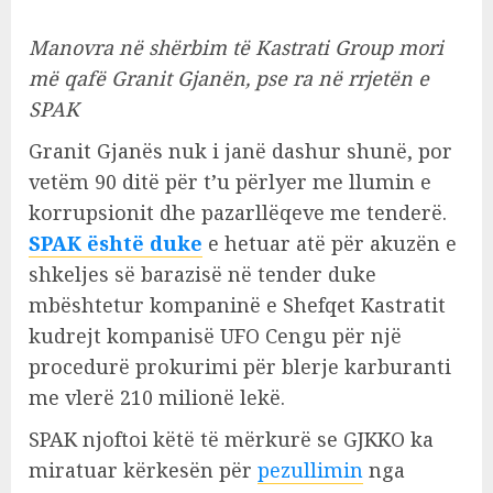
Manovra në shërbim të Kastrati Group mori
më qafë Granit Gjanën, pse ra në rrjetën e
SPAK
Granit Gjanës nuk i janë dashur shunë, por
vetëm 90 ditë për t’u përlyer me llumin e
korrupsionit dhe pazarllëqeve me tenderë.
SPAK është duke
e hetuar atë për akuzën e
shkeljes së barazisë në tender duke
mbështetur kompaninë e Shefqet Kastratit
kudrejt kompanisë UFO Cengu për një
procedurë prokurimi për blerje karburanti
me vlerë 210 milionë lekë.
SPAK njoftoi këtë të mërkurë se GJKKO ka
miratuar kërkesën për
pezullimin
nga