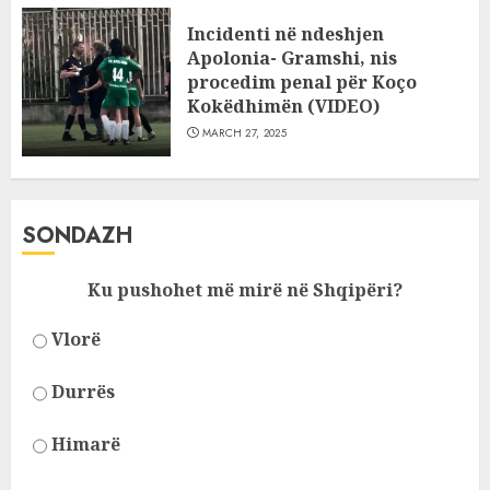
Incidenti në ndeshjen
Apolonia- Gramshi, nis
procedim penal për Koço
Kokëdhimën (VIDEO)
MARCH 27, 2025
SONDAZH
Ku pushohet më mirë në Shqipëri?
Vlorë
Durrës
Himarë