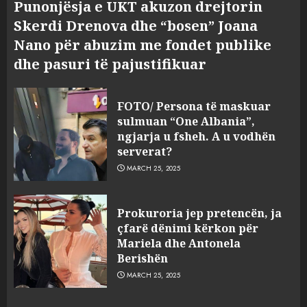
Punonjësja e UKT akuzon drejtorin
Skerdi Drenova dhe “bosen” Joana
Nano për abuzim me fondet publike
dhe pasuri të pajustifikuar
FOTO/ Persona të maskuar
sulmuan “One Albania”,
ngjarja u fsheh. A u vodhën
serverat?
MARCH 25, 2025
Prokuroria jep pretencën, ja
çfarë dënimi kërkon për
Mariela dhe Antonela
Berishën
MARCH 25, 2025