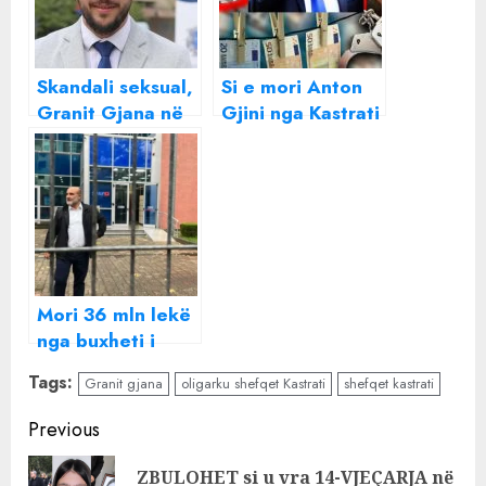
Skandali seksual,
Si e mori Anton
Granit Gjana në
Gjini nga Kastrati
SPAK ,
projektin e
nënkryetari i
“Garden
Bashkisë Kukës
Residence
thirret urgjent
Turdiu”, të
nga prokurorët
sekuestruar nga
SPAK
Mori 36 mln lekë
nga buxheti i
shtetit përmes
Tags:
Granit gjana
oligarku shefqet Kastrati
shefqet kastrati
“Bigalb group”,
Këshilli i
Continue
Previous
Mandateve
Reading
vendos sot për
ZBULOHET si u vra 14-VJEÇARJA në