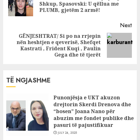
Pre
Vullnet Sinajn
Shkup, Spasovski: U qëllua me
pos
PLUMB, gjetëm 2 armë!
Next
GËNJESHTRAT/ Si po na rrjepin
nën heshtjen e qeverisë, Shefqet
Next
Kastrati , Frident Kuqi , Paulin
post:
Gega dhe të tjerët
TË NGJASHME
Punonjësja e UKT akuzon
drejtorin Skerdi Drenova dhe
“bosen” Joana Nano për
abuzim me fondet publike dhe
pasuri të pajustifikuar
JULY 24, 2025