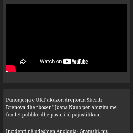
“Ai që drejtonte makinën më
ngjau me Talo Çelën”,
dëshmia e Nuredin Dumanit
flet për PERSONAT që e
plagosën!
5
MARCH 25, 2025
Punonjësja e UKT akuzon
drejtorin Skerdi Drenova dhe
“bosen” Joana Nano për
abuzim me fondet publike dhe
pasuri të pajustifikuar
1
JULY 24, 2025
Incidenti në ndeshjen
Punonjësja e UKT akuzon drejtorin Skerdi
Apolonia- Gramshi, nis
procedim penal për Koço
Drenova dhe “bosen” Joana Nano për abuzim me
Kokëdhimën (VIDEO)
fondet publike dhe pasuri të pajustifikuar
2
MARCH 27, 2025
Incidenti në ndeshjen Apolonia- Gramshi, nis