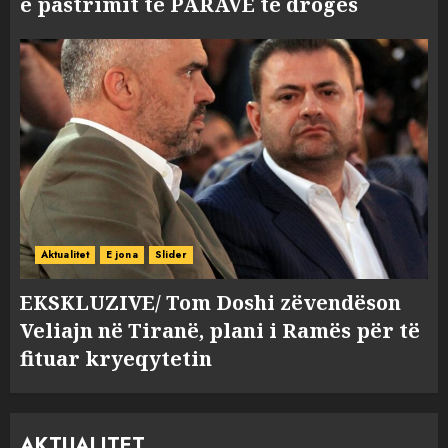
e pastrimit të PARAVE të drogës
Aktualitet
E jona
Slider
EKSKLUZIVE/ Tom Doshi zëvendëson
Veliajn në Tiranë, plani i Ramës për të
fituar kryeqytetin
AKTUALITET