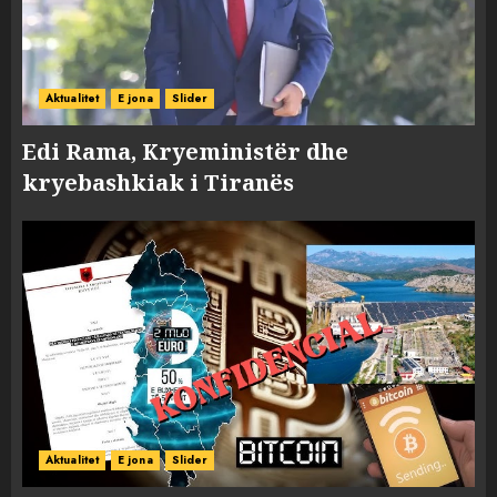
Aktualitet
E jona
Slider
Edi Rama, Kryeministër dhe
kryebashkiak i Tiranës
Aktualitet
E jona
Slider