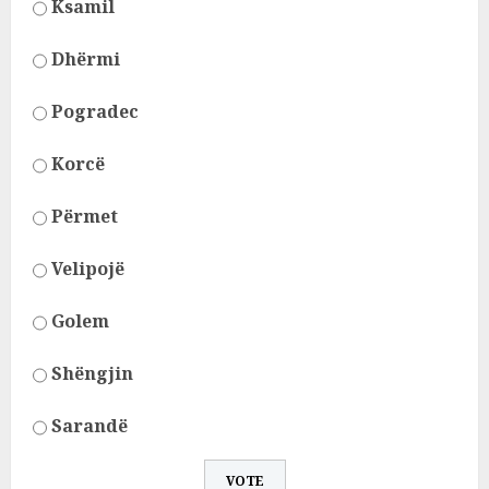
Ksamil
Dhërmi
Pogradec
Korcë
Përmet
Velipojë
Golem
Shëngjin
Sarandë