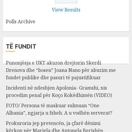
View Results
Polls Archive
TË FUNDIT
Punonjësja e UKT akuzon drejtorin Skerdi
Drenova dhe “bosen” Joana Nano për abuzim me
fondet publike dhe pasuri të pajustifikuar
Incidenti në ndeshjen Apolonia- Gramshi, nis
procedim penal për Koço Kokëdhimën (VIDEO)
FOTO/ Persona të maskuar sulmuan “One
Albania”, ngjarja u fsheh. A u vodhën serverat?
Prokuroria jep pretencën, ja çfarë dënimi
kërkon për Mariela dhe Antonela Berishën