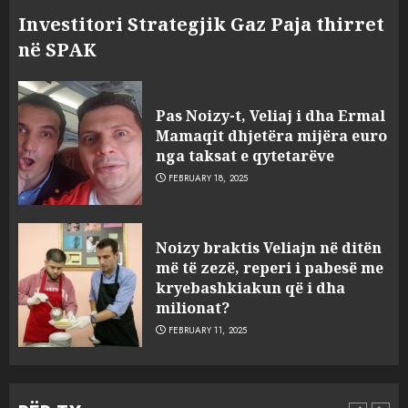
Investitori Strategjik Gaz Paja thirret
në SPAK
Pas Noizy-t, Veliaj i dha Ermal
Mamaqit dhjetëra mijëra euro
nga taksat e qytetarëve
FEBRUARY 18, 2025
FOTO/ Persona të maskuar
Noizy braktis Veliajn në ditën
sulmuan “One Albania”,
më të zezë, reperi i pabesë me
ngjarja u fsheh. A u vodhën
kryebashkiakun që i dha
serverat?
milionat?
3
MARCH 25, 2025
FEBRUARY 11, 2025
Prokuroria jep pretencën, ja
çfarë dënimi kërkon për