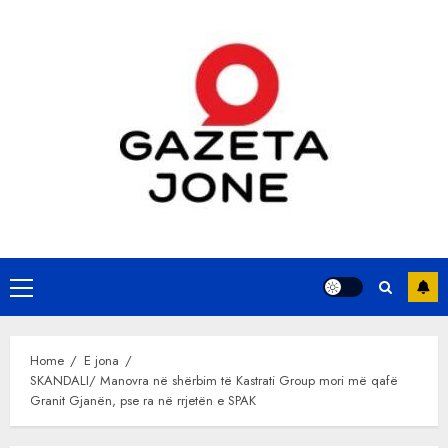
Skip
to
content
Primary
Menu
Home
E jona
SKANDALI/ Manovra në shërbim të Kastrati Group mori më qafë
Granit Gjanën, pse ra në rrjetën e SPAK