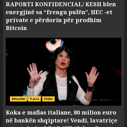
RAPORTI KONFIDENCIAL/ KESH blen
energjinë sa “frengu pulën”, HEC -et
private e përdorin për prodhim
Bitcoin
Aktualitet
E jona
Slider
Koka e mafias italiane, 80 milion euro
në bankën shqiptare! Vendi, lavatriçe