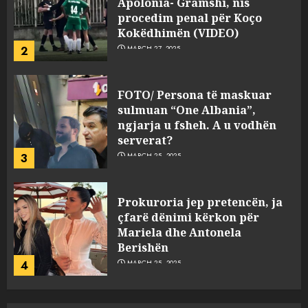
Apolonia- Gramshi, nis
procedim penal për Koço
Kokëdhimën (VIDEO)
2
MARCH 27, 2025
FOTO/ Persona të maskuar
sulmuan “One Albania”,
ngjarja u fsheh. A u vodhën
serverat?
3
MARCH 25, 2025
Prokuroria jep pretencën, ja
çfarë dënimi kërkon për
Mariela dhe Antonela
Berishën
4
MARCH 25, 2025