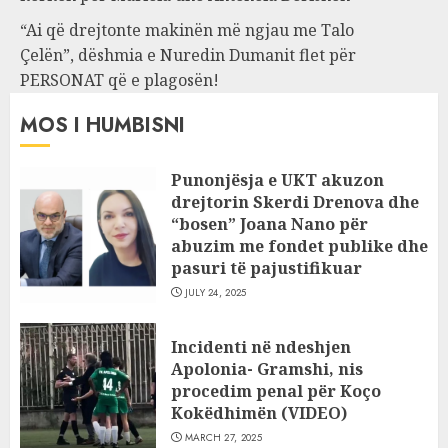
“Ai që drejtonte makinën më ngjau me Talo
Çelën”, dëshmia e Nuredin Dumanit flet për
PERSONAT që e plagosën!
MOS I HUMBISNI
Punonjësja e UKT akuzon
drejtorin Skerdi Drenova dhe
“bosen” Joana Nano për
abuzim me fondet publike dhe
pasuri të pajustifikuar
JULY 24, 2025
Incidenti në ndeshjen
Apolonia- Gramshi, nis
procedim penal për Koço
Kokëdhimën (VIDEO)
MARCH 27, 2025