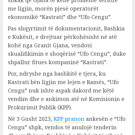
shkak që Gjana të kenë probleme serioze
me ligjin, morën pjesë operatorët
ekonomikë “Kastrati” dhe “Ufo Cengu”.
Pas shqyrtimit të dokumentacionit, Bashkia
e Kukësit, e drejtuar përkohësisht në atë
kohë nga Granit Gjana, vendosi
skualifikimin e shoqërisë “Ufo Cengu”, duke
shpallur fitues kompaninë “Kastrati”.
Por, ndryshe nga bashkitë e tjera, ku
Kastrati bën ligjin me lejen e Ramës, “Ufo
Cengu” nuk ishte aspak dakord me këtë
vendim dhe e ankimon atë në Komisionin e
Prokurimit Publik (KPP).
Në 3 Gusht 2023,
KPP pranon
ankesën e “Ufo
Cengu” shpk, vendos të anulojë tenderin