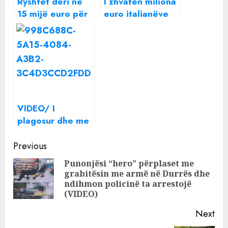
Ryshfet deri në
I zhvatën miliona
15 mijë euro për
euro italianëve
banesat sociale
me Call Center ,
në Durrës, SPAK
SPAK çon për
çon për gjykim 8
gjykim grupin
persona;
kriminal të
zbardhen emrat
mashtruesve
Bruno Cobo e
Gilbert Pushani
VIDEO/ I
plagosur dhe me
pranga në duar,
Continue
dalin pamjet e
Previous
momentit të
Reading
Punonjësi “hero” përplaset me
arrestimit të
grabitësin me armë në Durrës dhe
Pre
Nuredin Dumanit
ndihmon policinë ta arrestojë
pos
(VIDEO)
Next