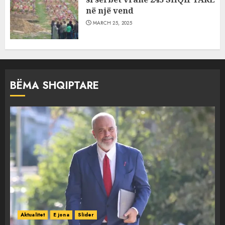
në një vend
MARCH 25, 2025
BËMA SHQIPTARE
Aktualitet
E jona
Slider