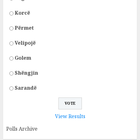
Korcë
Përmet
Velipojë
Golem
Shëngjin
Sarandë
View Results
Polls Archive