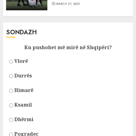
MARCH 27, 2025
SONDAZH
Ku pushohet më mirë në Shqipëri?
Vlorë
Durrës
Himarë
Ksamil
Dhërmi
Pogradec