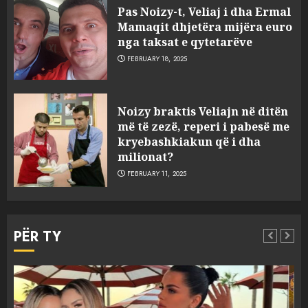
Pas Noizy-t, Veliaj i dha Ermal
Mamaqit dhjetëra mijëra euro
nga taksat e qytetarëve
FEBRUARY 18, 2025
FOTO/ Persona të maskuar
Noizy braktis Veliajn në ditën
sulmuan “One Albania”,
më të zezë, reperi i pabesë me
ngjarja u fsheh. A u vodhën
kryebashkiakun që i dha
serverat?
milionat?
3
MARCH 25, 2025
FEBRUARY 11, 2025
Prokuroria jep pretencën, ja
çfarë dënimi kërkon për
PËR TY
Mariela dhe Antonela
Berishën
4
MARCH 25, 2025