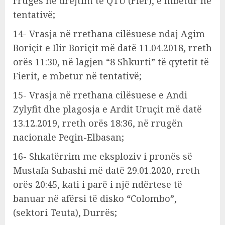
rrugës në drejtim të QTU (Fier), e mbetur në
tentativë;
14- Vrasja në rrethana cilësuese ndaj Agim
Boriçit e Ilir Boriçit më datë 11.04.2018, rreth
orës 11:30, në lagjen “8 Shkurti” të qytetit të
Fierit, e mbetur në tentativë;
15- Vrasja në rrethana cilësuese e Andi
Zylyfit dhe plagosja e Ardit Uruçit më datë
13.12.2019, rreth orës 18:36, në rrugën
nacionale Peqin-Elbasan;
16- Shkatërrim me eksploziv i pronës së
Mustafa Subashi më datë 29.01.2020, rreth
orës 20:45, kati i parë i një ndërtese të
banuar në afërsi të disko “Colombo”,
(sektori Teuta), Durrës;