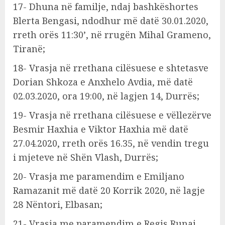
17- Dhuna në familje, ndaj bashkëshortes
Blerta Bengasi, ndodhur më datë 30.01.2020,
rreth orës 11:30’, në rrugën Mihal Grameno,
Tiranë;
18- Vrasja në rrethana cilësuese e shtetasve
Dorian Shkoza e Anxhelo Avdia, më datë
02.03.2020, ora 19:00, në lagjen 14, Durrës;
19- Vrasja në rrethana cilësuese e vëllezërve
Besmir Haxhia e Viktor Haxhia më datë
27.04.2020, rreth orës 16.35, në vendin tregu
i mjeteve në Shën Vlash, Durrës;
20- Vrasja me paramendim e Emiljano
Ramazanit më datë 20 Korrik 2020, në lagje
28 Nëntori, Elbasan;
21- Vrasja me paramendim e Regis Runaj