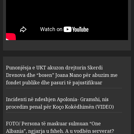
MARCH 25, 2025
Punonjësja e UKT akuzon
drejtorin Skerdi Drenova dhe
“bosen” Joana Nano për
abuzim me fondet publike dhe
pasuri të pajustifikuar
1
JULY 24, 2025
Incidenti në ndeshjen
Punonjësja e UKT akuzon drejtorin Skerdi
Apolonia- Gramshi, nis
procedim penal për Koço
Drenova dhe “bosen” Joana Nano për abuzim me
Kokëdhimën (VIDEO)
fondet publike dhe pasuri të pajustifikuar
2
MARCH 27, 2025
Incidenti në ndeshjen Apolonia- Gramshi, nis
procedim penal për Koço Kokëdhimën (VIDEO)
FOTO/ Persona të maskuar
sulmuan “One Albania”,
ngjarja u fsheh. A u vodhën
FOTO/ Persona të maskuar sulmuan “One
serverat?
Albania”, ngjarja u fsheh. A u vodhën serverat?