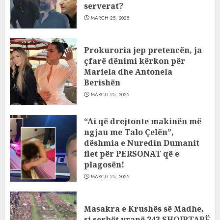
serverat?
MARCH 25, 2025
Prokuroria jep pretencën, ja
çfarë dënimi kërkon për
Mariela dhe Antonela
Berishën
MARCH 25, 2025
“Ai që drejtonte makinën më
ngjau me Talo Çelën”,
dëshmia e Nuredin Dumanit
flet për PERSONAT që e
plagosën!
MARCH 25, 2025
Masakra e Krushës së Madhe,
si serbët vranë 243 SHQIPTARË