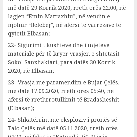
më datë 29 Korrik 2020, rreth orës 22:00, në
lagjen “Emin Matraxhiu”, në vendin e
njohur “Belebej”, në afërsi të varrezave të
qytetit Elbasan;
22- Sigurimi i kushteve dhe i mjeteve
materiale për të kryer vrasjen e shtetasit
Sokol Sanxhaktari, para datës 30 Korrik
2020, në Elbasan;
23- Vrasja me paramendim e Bujar Çelës,
më datë 17.09.2020, rreth orës 05:40, në
afërsi të rrethrrotullimit të Bradasheshit
(Elbasan);
24- Shkatërrim me eksploziv i pronës së
Talo Çelës më datë 05.11.2020, rreth orës
04:20, në fshatin “Katund i Ri”, Njësia