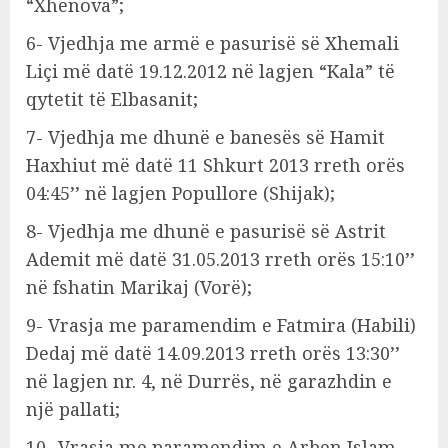
“Xhenova”;
6- Vjedhja me armë e pasurisë së Xhemali
Liçi më datë 19.12.2012 në lagjen “Kala” të
qytetit të Elbasanit;
7- Vjedhja me dhunë e banesës së Hamit
Haxhiut më datë 11 Shkurt 2013 rreth orës
04:45’’ në lagjen Popullore (Shijak);
8- Vjedhja me dhunë e pasurisë së Astrit
Ademit më datë 31.05.2013 rreth orës 15:10’’
në fshatin Marikaj (Vorë);
9- Vrasja me paramendim e Fatmira (Habili)
Dedaj më datë 14.09.2013 rreth orës 13:30’’
në lagjen nr. 4, në Durrës, në garazhdin e
një pallati;
10- Vrasja me paramendim e Arben Islam