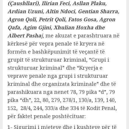
(Çaushllari), Ilirian Feci, Asllan Plaku,
Ardian Uzuni, Altin Ndoci, Gentian Sharra,
Agron Qoli, Petrit Qoli, Fatos Gosa, Agron
Qafa, Agim Gjini, Xhulian Hoxha dhe
Albert Pasha
j
, me akuzat e parashtruara në
kërkesë për vepra penale të kryera në
formën e bashkëpunimit të veçantë të
grupit të strukturuar kriminal, “Grupi i
strukturuar kriminal” dhe “Kryerja e
veprave penale nga grupi i strukturuar
kriminal dhe organizata kriminale” dhe të
parashikuara nga nenet 78, 79 pika “d”, 79
pika “dh”, 22, 80, 279, 278/1, 130/a, 139, 140,
152, 28/4, 244, 333/a dhe 334 të Kodit Penal,
për faktet penale poshtëcituar:
1- Sigurimi i mjeteve dhe i kushteve për të