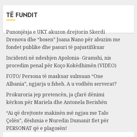
TË FUNDIT
Punonjësja e UKT akuzon drejtorin Skerdi
Drenova dhe “bosen” Joana Nano për abuzim me
fondet publike dhe pasuri të pajustifikuar
Incidenti në ndeshjen Apolonia- Gramshi, nis
procedim penal për Koço Kokëdhimën (VIDEO)
FOTO/ Persona të maskuar sulmuan “One
Albania”, ngjarja u fsheh. A u vodhën serverat?
Prokuroria jep pretencën, ja çfarë dënimi
kërkon për Mariela dhe Antonela Berishën
“Ai që drejtonte makinën më ngjau me Talo
Çelën”, dëshmia e Nuredin Dumanit flet për
PERSONAT që e plagosën!