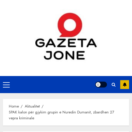
Skip
to
content
Primary
Menu
Home
Aktualitet
SPAK kalon për gjykim grupin e Nuredin Dumanit, zbardhen 27
vepra kriminale