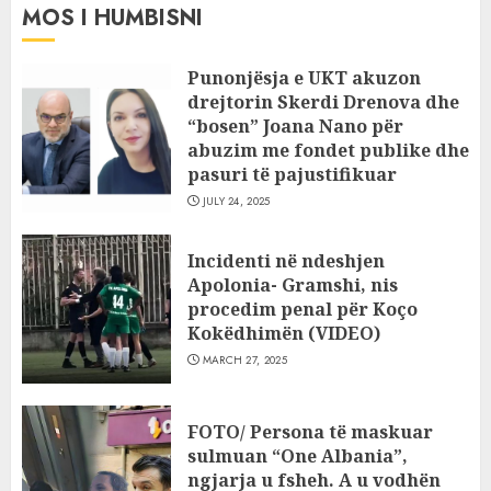
MOS I HUMBISNI
Punonjësja e UKT akuzon
drejtorin Skerdi Drenova dhe
“bosen” Joana Nano për
abuzim me fondet publike dhe
pasuri të pajustifikuar
JULY 24, 2025
Incidenti në ndeshjen
Apolonia- Gramshi, nis
procedim penal për Koço
Kokëdhimën (VIDEO)
MARCH 27, 2025
FOTO/ Persona të maskuar
sulmuan “One Albania”,
ngjarja u fsheh. A u vodhën