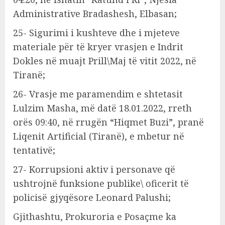
Administrative Bradashesh, Elbasan;
25- Sigurimi i kushteve dhe i mjeteve
materiale për të kryer vrasjen e Indrit
Dokles në muajt Prill\Maj të vitit 2022, në
Tiranë;
26- Vrasje me paramendim e shtetasit
Lulzim Masha, më datë 18.01.2022, rreth
orës 09:40, në rrugën “Hiqmet Buzi”, pranë
Liqenit Artificial (Tiranë), e mbetur në
tentativë;
27- Korrupsioni aktiv i personave që
ushtrojnë funksione publike\ oficerit të
policisë gjyqësore Leonard Palushi;
Gjithashtu, Prokuroria e Posaçme ka