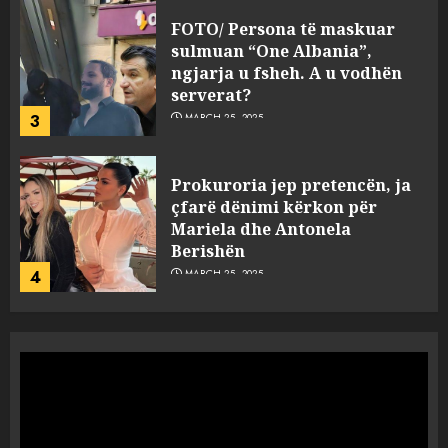
FOTO/ Persona të maskuar
sulmuan “One Albania”,
ngjarja u fsheh. A u vodhën
serverat?
3
MARCH 25, 2025
Prokuroria jep pretencën, ja
çfarë dënimi kërkon për
Mariela dhe Antonela
Berishën
4
MARCH 25, 2025
“Ai që drejtonte makinën më
ngjau me Talo Çelën”,
dëshmia e Nuredin Dumanit
flet për PERSONAT që e
plagosën!
5