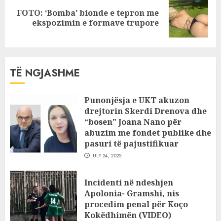
FOTO: ‘Bomba’ bionde e tepron me
Next
ekspozimin e formave trupore
post:
TË NGJASHME
Punonjësja e UKT akuzon
drejtorin Skerdi Drenova dhe
“bosen” Joana Nano për
abuzim me fondet publike dhe
pasuri të pajustifikuar
JULY 24, 2025
Incidenti në ndeshjen
Apolonia- Gramshi, nis
procedim penal për Koço
Kokëdhimën (VIDEO)