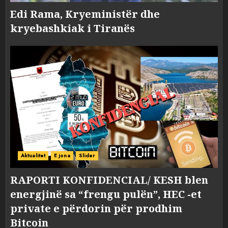
Edi Rama, Kryeministër dhe
kryebashkiak i Tiranës
Aktualitet
E jona
Slider
RAPORTI KONFIDENCIAL/ KESH blen
energjinë sa “frengu pulën”, HEC -et
private e përdorin për prodhim
Bitcoin