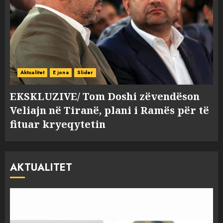
Aktualitet
E jona
Slider
EKSKLUZIVE/ Tom Doshi zëvendëson
Veliajn në Tiranë, plani i Ramës për të
fituar kryeqytetin
AKTUALITET