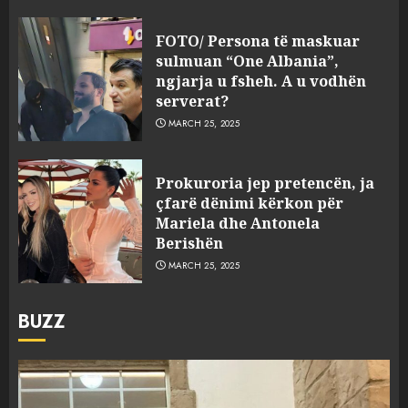
FOTO/ Persona të maskuar
sulmuan “One Albania”,
ngjarja u fsheh. A u vodhën
serverat?
MARCH 25, 2025
Prokuroria jep pretencën, ja
çfarë dënimi kërkon për
Mariela dhe Antonela
Berishën
MARCH 25, 2025
BUZZ