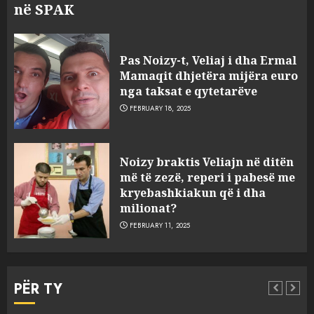
në SPAK
Pas Noizy-t, Veliaj i dha Ermal
Mamaqit dhjetëra mijëra euro
nga taksat e qytetarëve
FEBRUARY 18, 2025
FOTO/ Persona të maskuar
Noizy braktis Veliajn në ditën
sulmuan “One Albania”,
më të zezë, reperi i pabesë me
ngjarja u fsheh. A u vodhën
kryebashkiakun që i dha
serverat?
milionat?
3
MARCH 25, 2025
FEBRUARY 11, 2025
Prokuroria jep pretencën, ja
çfarë dënimi kërkon për
PËR TY
Mariela dhe Antonela
Berishën