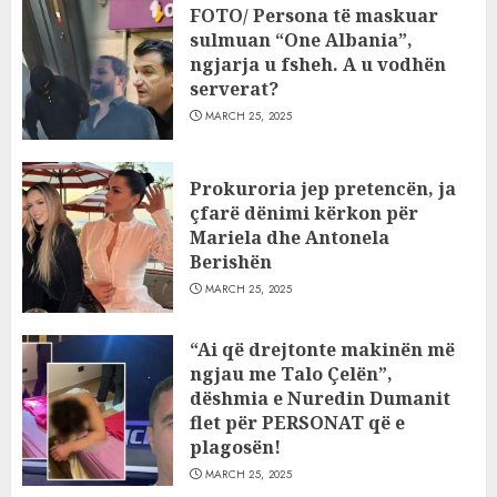
FOTO/ Persona të maskuar
sulmuan “One Albania”,
ngjarja u fsheh. A u vodhën
serverat?
MARCH 25, 2025
Prokuroria jep pretencën, ja
çfarë dënimi kërkon për
Mariela dhe Antonela
Berishën
MARCH 25, 2025
“Ai që drejtonte makinën më
ngjau me Talo Çelën”,
dëshmia e Nuredin Dumanit
flet për PERSONAT që e
plagosën!
MARCH 25, 2025