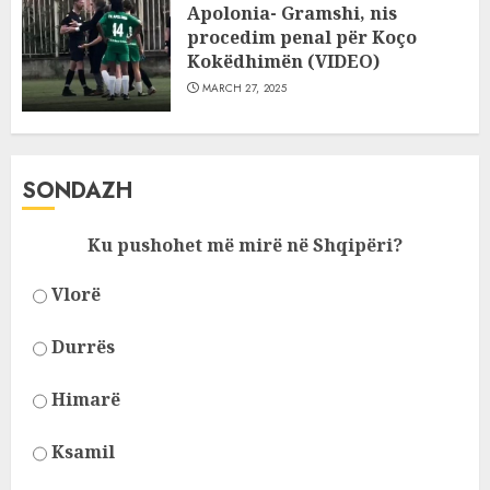
Apolonia- Gramshi, nis
procedim penal për Koço
Kokëdhimën (VIDEO)
MARCH 27, 2025
SONDAZH
Ku pushohet më mirë në Shqipëri?
Vlorë
Durrës
Himarë
Ksamil