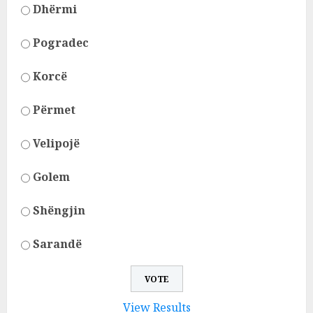
Dhërmi
Pogradec
Korcë
Përmet
Velipojë
Golem
Shëngjin
Sarandë
View Results