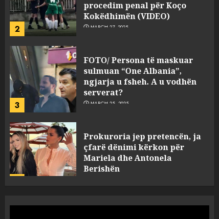
Kokëdhimën (VIDEO)
2
MARCH 27, 2025
FOTO/ Persona të maskuar
sulmuan “One Albania”,
ngjarja u fsheh. A u vodhën
serverat?
3
MARCH 25, 2025
Prokuroria jep pretencën, ja
çfarë dënimi kërkon për
Mariela dhe Antonela
Berishën
4
MARCH 25, 2025
“Ai që drejtonte makinën më
ngjau me Talo Çelën”,