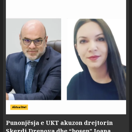
Aktualitet
Punonjësja e UKT akuzon drejtorin
Skerdi Drenova dhe “bosen” Joana