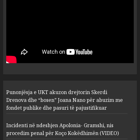
dëshmia e Nuredin Dumanit
flet për PERSONAT që e
plagosën!
5
MARCH 25, 2025
Punonjësja e UKT akuzon
drejtorin Skerdi Drenova dhe
“bosen” Joana Nano për
abuzim me fondet publike dhe
pasuri të pajustifikuar
1
JULY 24, 2025
Incidenti në ndeshjen
Punonjësja e UKT akuzon drejtorin Skerdi
Apolonia- Gramshi, nis
procedim penal për Koço
Drenova dhe “bosen” Joana Nano për abuzim me
Kokëdhimën (VIDEO)
fondet publike dhe pasuri të pajustifikuar
2
MARCH 27, 2025
Incidenti në ndeshjen Apolonia- Gramshi, nis
procedim penal për Koço Kokëdhimën (VIDEO)
FOTO/ Persona të maskuar