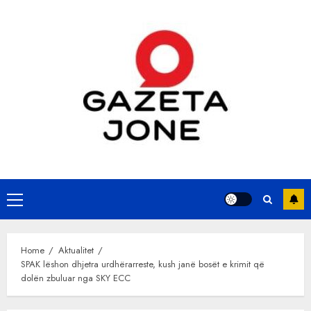
Skip
to
content
Primary
Menu
Home
Aktualitet
SPAK lëshon dhjetra urdhërarreste, kush janë bosët e krimit që
dolën zbuluar nga SKY ECC