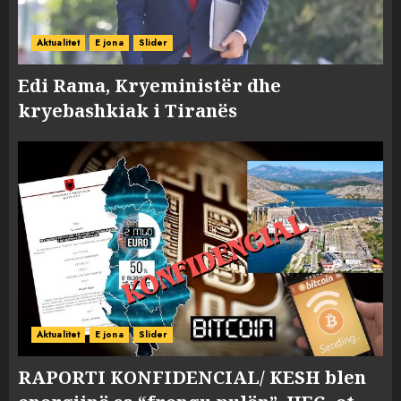
Aktualitet
E jona
Slider
Edi Rama, Kryeministër dhe
kryebashkiak i Tiranës
Aktualitet
E jona
Slider
RAPORTI KONFIDENCIAL/ KESH blen