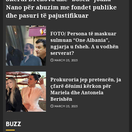
Nano për abuzim me fondet publike
dhe pasuri të pajustifikuar
FOTO/ Persona të maskuar
sulmuan “One Albania”,
ngjarja u fsheh. A u vodhën
serverat?
MARCH 25, 2025
Prokuroria jep pretencën, ja
çfarë dënimi kërkon për
Mariela dhe Antonela
Berishën
MARCH 25, 2025
BUZZ