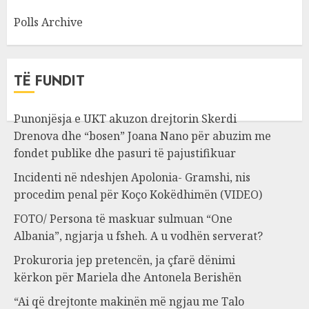
Polls Archive
TË FUNDIT
Punonjësja e UKT akuzon drejtorin Skerdi
Drenova dhe “bosen” Joana Nano për abuzim me
fondet publike dhe pasuri të pajustifikuar
Incidenti në ndeshjen Apolonia- Gramshi, nis
procedim penal për Koço Kokëdhimën (VIDEO)
FOTO/ Persona të maskuar sulmuan “One
Albania”, ngjarja u fsheh. A u vodhën serverat?
Prokuroria jep pretencën, ja çfarë dënimi
kërkon për Mariela dhe Antonela Berishën
“Ai që drejtonte makinën më ngjau me Talo