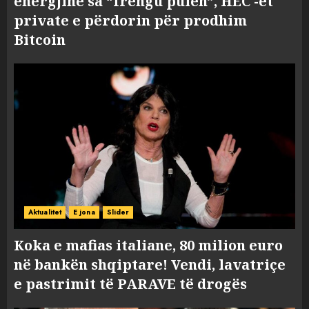
energjinë sa “frengu pulën”, HEC -et
private e përdorin për prodhim
Bitcoin
Aktualitet
E jona
Slider
Koka e mafias italiane, 80 milion euro
në bankën shqiptare! Vendi, lavatriçe
e pastrimit të PARAVE të drogës