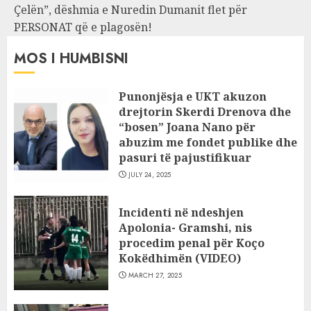
Çelën”, dëshmia e Nuredin Dumanit flet për
PERSONAT që e plagosën!
MOS I HUMBISNI
Punonjësja e UKT akuzon
drejtorin Skerdi Drenova dhe
“bosen” Joana Nano për
abuzim me fondet publike dhe
pasuri të pajustifikuar
JULY 24, 2025
Incidenti në ndeshjen
Apolonia- Gramshi, nis
procedim penal për Koço
Kokëdhimën (VIDEO)
MARCH 27, 2025