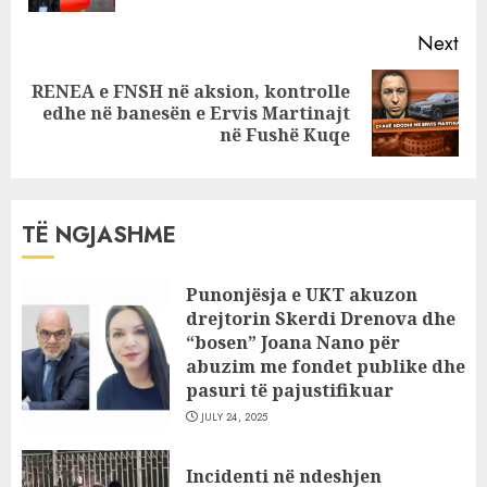
Çela
Next
RENEA e FNSH në aksion, kontrolle
Next
edhe në banesën e Ervis Martinajt
post:
në Fushë Kuqe
TË NGJASHME
Punonjësja e UKT akuzon
drejtorin Skerdi Drenova dhe
“bosen” Joana Nano për
abuzim me fondet publike dhe
pasuri të pajustifikuar
JULY 24, 2025
Incidenti në ndeshjen