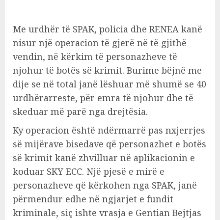
Me urdhër të SPAK, policia dhe RENEA kanë
nisur një operacion të gjerë në të gjithë
vendin, në kërkim të personazheve të
njohur të botës së krimit. Burime bëjnë me
dije se në total janë lëshuar më shumë se 40
urdhërarreste, për emra të njohur dhe të
skeduar më parë nga drejtësia.
Ky operacion është ndërmarrë pas nxjerrjes
së mijërave bisedave që personazhet e botës
së krimit kanë zhvilluar në aplikacionin e
koduar SKY ECC. Një pjesë e mirë e
personazheve që kërkohen nga SPAK, janë
përmendur edhe në ngjarjet e fundit
kriminale, siç ishte vrasja e Gentian Bejtjas