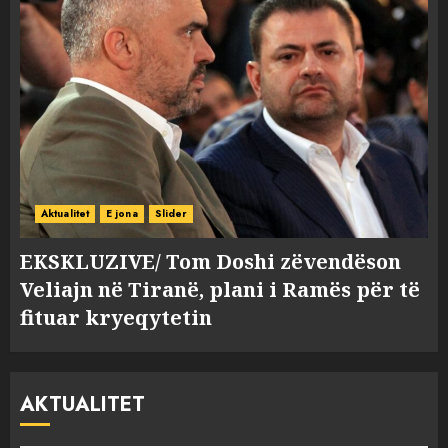
Aktualitet
E jona
Slider
EKSKLUZIVE/ Tom Doshi zëvendëson
Veliajn në Tiranë, plani i Ramës për të
fituar kryeqytetin
AKTUALITET