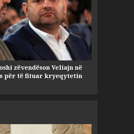
shi zëvendëson Veliajn në
s për të fituar kryeqytetin