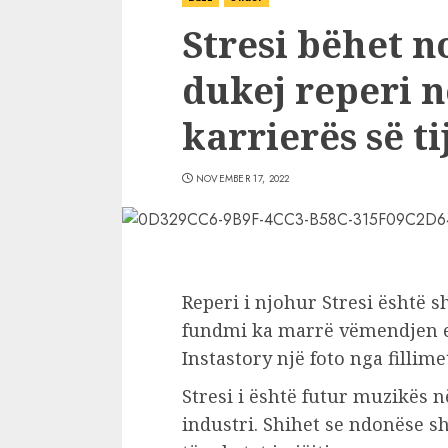
Stresi bëhet no
dukej reperi në
karrierës së ti
NOVEMBER 17, 2022
Reperi i njohur Stresi është s
fundmi ka marrë vëmendjen e 
Instastory një foto nga fillimet
Stresi i është futur muzikës n
industri. Shihet se ndonëse s