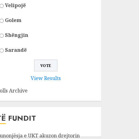
Velipojë
Golem
Shëngjin
Sarandë
View Results
olls Archive
TË FUNDIT
unonjësja e UKT akuzon drejtorin