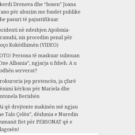
kerdi Drenova dhe “bosen” Joana
ano për abuzim me fondet publike
he pasuri të pajustifikuar
ncidenti në ndeshjen Apolonia-
ramshi, nis procedim penal për
oço Kokëdhimën (VIDEO)
OTO/ Persona të maskuar sulmuan
One Albania”, ngjarja u fsheh. A u
odhën serverat?
rokuroria jep pretencën, ja çfarë
ënimi kërkon për Mariela dhe
ntonela Berishën
Ai që drejtonte makinën më ngjau
e Talo Çelën”, dëshmia e Nuredin
umanit flet për PERSONAT që e
lagosën!