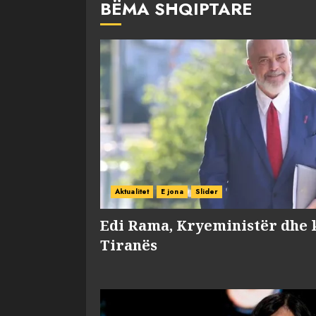
BËMA SHQIPTARE
Aktualitet
E jona
Slider
Edi Rama, Kryeministër dhe 
Tiranës