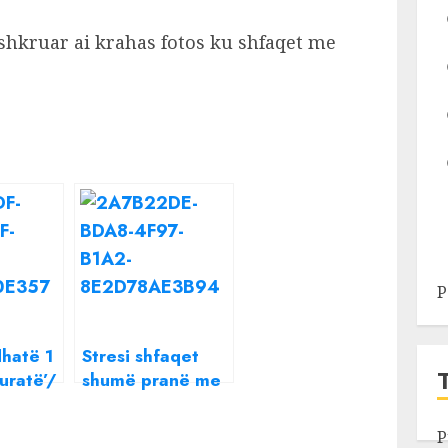
a shkruar ai krahas fotos ku shfaqet me
P
dhatë 1
Stresi shfaqet
uratë’/
shumë pranë me
veshje
një vajzë
 reperi:
misterioze, a
P