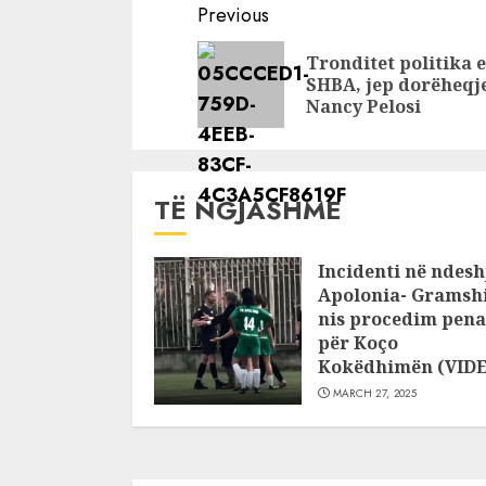
vishesha skandal
Do jesh i p
Continue
Previous
Reading
Tronditet politika e
SHBA, jep dorëheqj
Nancy Pelosi
TË NGJASHME
Incidenti në ndesh
Apolonia- Gramshi
nis procedim pena
për Koço
Kokëdhimën (VID
MARCH 27, 2025