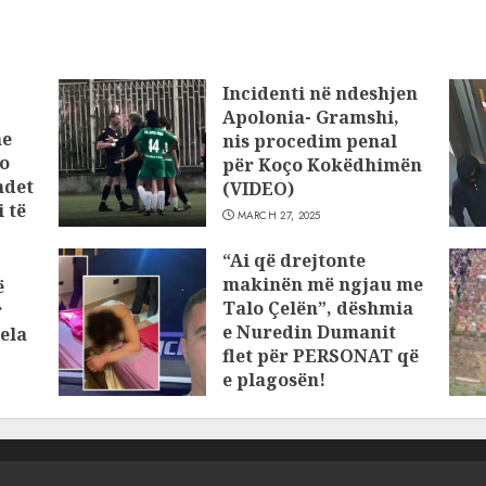
Incidenti në ndeshjen
Apolonia- Gramshi,
he
nis procedim penal
o
për Koço Kokëdhimën
ndet
(VIDEO)
 të
MARCH 27, 2025
“Ai që drejtonte
makinën më ngjau me
ë
Talo Çelën”, dëshmia
r
e Nuredin Dumanit
ela
flet për PERSONAT që
e plagosën!
MARCH 25, 2025