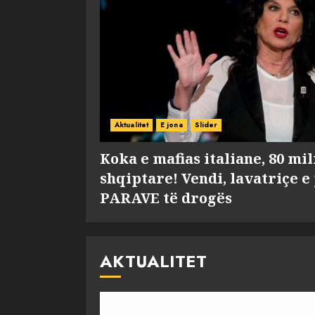
Aktualitet
E jona
Slider
Koka e mafias italiane, 80 mi
shqiptare! Vendi, lavatriçe e
PARAVE të drogës
AKTUALITET