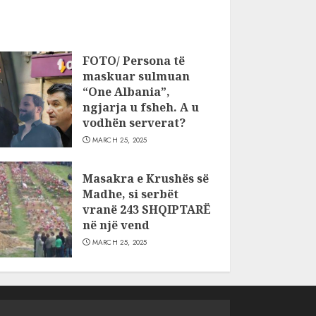
FOTO/ Persona të
maskuar sulmuan
“One Albania”,
ngjarja u fsheh. A u
vodhën serverat?
MARCH 25, 2025
Masakra e Krushës së
Madhe, si serbët
vranë 243 SHQIPTARË
në një vend
MARCH 25, 2025