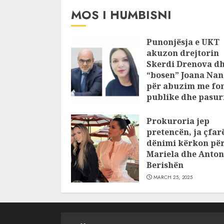
MOS I HUMBISNI
Punonjësja e UKT
akuzon drejtorin
Skerdi Drenova d
“bosen” Joana Nan
për abuzim me fo
publike dhe pasuri
pajustifikuar
Prokuroria jep
JULY 24, 2025
pretencën, ja çfar
dënimi kërkon pë
Mariela dhe Anton
Berishën
MARCH 25, 2025