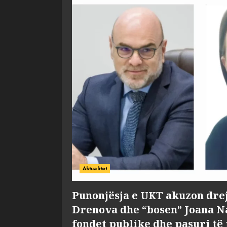
Aktualitet
Punonjësja e UKT akuzon dre
Drenova dhe “bosen” Joana 
fondet publike dhe pasuri të 