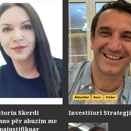
Aktualitet
Buzz
Slider
jtorin Skerdi
Investitori Strategj
Nano për abuzim me
pajustifikuar