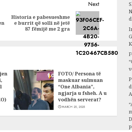
ari që..
është reperi në
Next
S
një lidhje të re?
N
Historia e pabesueshme
d
Previous
Next
en
e burrit që solli në jetë
post:
post:
87 fëmijë me 2 gra
I
G
K
F
“
v
jen
FOTO/ Persona të
P
,
maskuar sulmuan
l
“One Albania”,
d
ngjarja u fsheh. A u
A
EO)
vodhën serverat?
“
MARCH 25, 2025
m
D
p