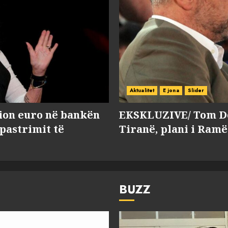
Aktualitet
E jona
Slider
lion euro në bankën
EKSKLUZIVE/ Tom Do
 pastrimit të
Tiranë, plani i Ramë
BUZZ