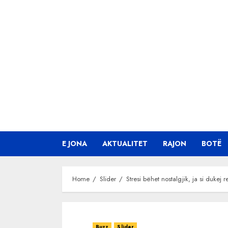
Skip
to
content
E JONA
AKTUALITET
RAJON
BOTË
Home
Slider
Stresi bëhet nostalgjik, ja si dukej re
Buzz
Slider