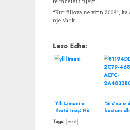
të mbetet i njëjti.
“Kur fillova në vitin 2008”, k
një shok.
Lexo Edhe:
Ylli Limani e
‘Si s’na e 
thotë troç: Në
kostum dh
fillimet e
Stresi do 
Tags:
stresi
karrierës
nga Noizy,