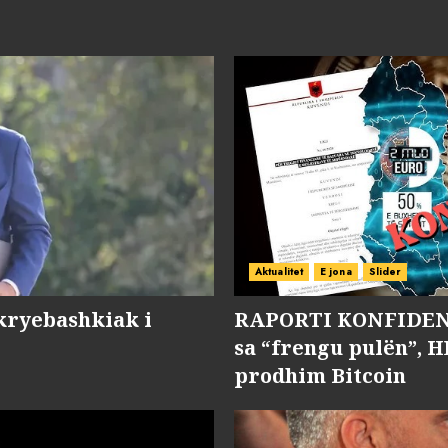
Aktualitet
E jona
Slider
kryebashkiak i
RAPORTI KONFIDENC
sa “frengu pulën”, H
prodhim Bitcoin