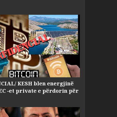
IAL/ KESH blen energjinë
EC -et private e përdorin për