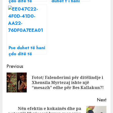
çdo ditë të
duhet t’i hani
njëjtin mëngjes
kurrë në
restorante
Pse duhet të hani
çdo ditë të
njëjtin mëngjes
Continue
Previous
Reading
Fotot/ Falenderimi për ditëlindje i
Pre
Xhensila Myrtezaj ishte një
pos
“mesazh” edhe për Bes Kallakun?!
Next
Nën efektin e kokainës dhe pa