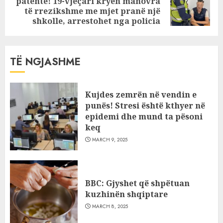
patentë! 19-vjeçari kryen manovra
Next
të rrezikshme me mjet pranë një
post:
shkolle, arrestohet nga policia
TË NGJASHME
Kujdes zemrën në vendin e
punës! Stresi është kthyer në
epidemi dhe mund ta pësoni
keq
MARCH 9, 2025
BBC: Gjyshet që shpëtuan
kuzhinën shqiptare
MARCH 8, 2025