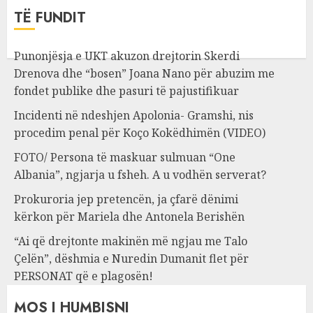
TË FUNDIT
Punonjësja e UKT akuzon drejtorin Skerdi
Drenova dhe “bosen” Joana Nano për abuzim me
fondet publike dhe pasuri të pajustifikuar
Incidenti në ndeshjen Apolonia- Gramshi, nis
procedim penal për Koço Kokëdhimën (VIDEO)
FOTO/ Persona të maskuar sulmuan “One
Albania”, ngjarja u fsheh. A u vodhën serverat?
Prokuroria jep pretencën, ja çfarë dënimi
kërkon për Mariela dhe Antonela Berishën
“Ai që drejtonte makinën më ngjau me Talo
Çelën”, dëshmia e Nuredin Dumanit flet për
PERSONAT që e plagosën!
MOS I HUMBISNI