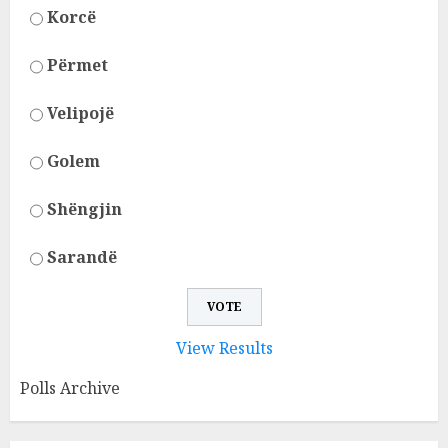
Korcë
Përmet
Velipojë
Golem
Shëngjin
Sarandë
View Results
Polls Archive