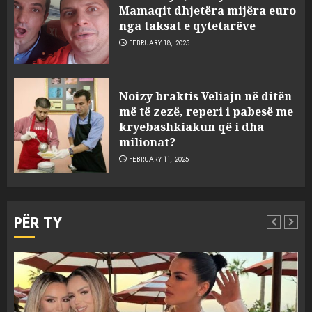
Mamaqit dhjetëra mijëra euro
nga taksat e qytetarëve
FEBRUARY 18, 2025
FOTO/ Persona të maskuar
Noizy braktis Veliajn në ditën
sulmuan “One Albania”,
më të zezë, reperi i pabesë me
ngjarja u fsheh. A u vodhën
kryebashkiakun që i dha
serverat?
milionat?
3
MARCH 25, 2025
FEBRUARY 11, 2025
Prokuroria jep pretencën, ja
çfarë dënimi kërkon për
PËR TY
Mariela dhe Antonela
Berishën
4
MARCH 25, 2025
“Ai që drejtonte makinën më
Aktualitet
Slider