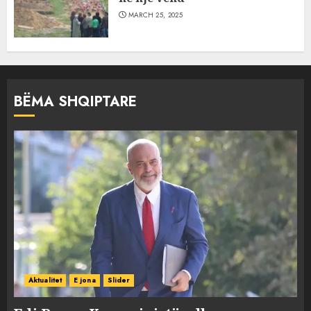
MARCH 25, 2025
BËMA SHQIPTARE
Aktualitet
E jona
Slider