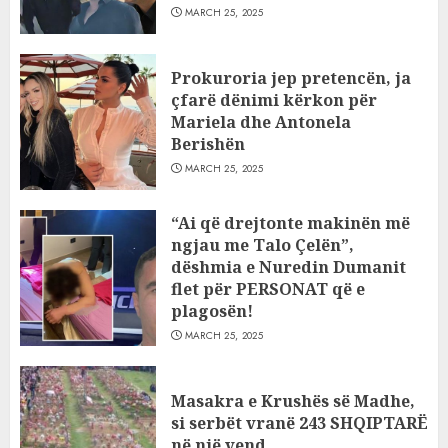
MARCH 25, 2025
Prokuroria jep pretencën, ja
çfarë dënimi kërkon për
Mariela dhe Antonela
Berishën
MARCH 25, 2025
“Ai që drejtonte makinën më
ngjau me Talo Çelën”,
dëshmia e Nuredin Dumanit
flet për PERSONAT që e
plagosën!
MARCH 25, 2025
Masakra e Krushës së Madhe,
si serbët vranë 243 SHQIPTARË
në një vend