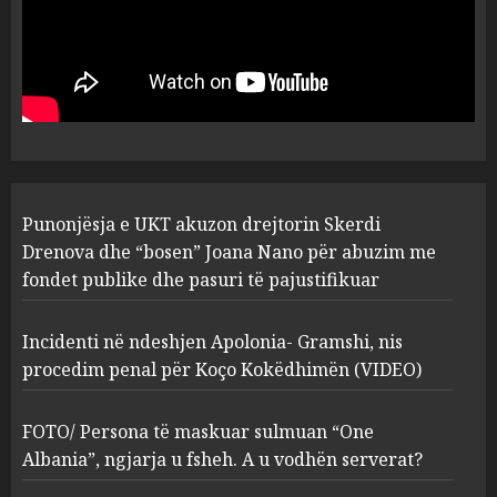
Punonjësja e UKT akuzon
drejtorin Skerdi Drenova dhe
“bosen” Joana Nano për
abuzim me fondet publike dhe
pasuri të pajustifikuar
1
JULY 24, 2025
Incidenti në ndeshjen
Punonjësja e UKT akuzon drejtorin Skerdi
Apolonia- Gramshi, nis
procedim penal për Koço
Drenova dhe “bosen” Joana Nano për abuzim me
Kokëdhimën (VIDEO)
fondet publike dhe pasuri të pajustifikuar
2
MARCH 27, 2025
Incidenti në ndeshjen Apolonia- Gramshi, nis
procedim penal për Koço Kokëdhimën (VIDEO)
FOTO/ Persona të maskuar
sulmuan “One Albania”,
ngjarja u fsheh. A u vodhën
FOTO/ Persona të maskuar sulmuan “One
serverat?
Albania”, ngjarja u fsheh. A u vodhën serverat?
3
MARCH 25, 2025