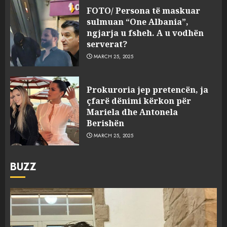
FOTO/ Persona të maskuar
sulmuan “One Albania”,
ngjarja u fsheh. A u vodhën
serverat?
MARCH 25, 2025
Prokuroria jep pretencën, ja
çfarë dënimi kërkon për
Mariela dhe Antonela
Berishën
MARCH 25, 2025
BUZZ