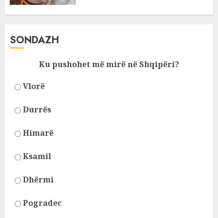
SONDAZH
Ku pushohet më mirë në Shqipëri?
Vlorë
Durrës
Himarë
Ksamil
Dhërmi
Pogradec