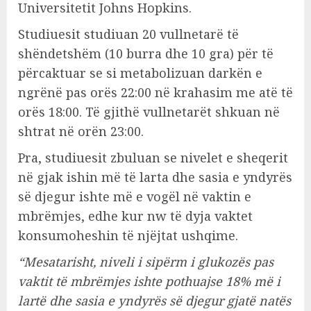
Universitetit Johns Hopkins.
Studiuesit studiuan 20 vullnetarë të
shëndetshëm (10 burra dhe 10 gra) për të
përcaktuar se si metabolizuan darkën e
ngrënë pas orës 22:00 në krahasim me atë të
orës 18:00. Të gjithë vullnetarët shkuan në
shtrat në orën 23:00.
Pra, studiuesit zbuluan se nivelet e sheqerit
në gjak ishin më të larta dhe sasia e yndyrës
së djegur ishte më e vogël në vaktin e
mbrëmjes, edhe kur nw të dyja vaktet
konsumoheshin të njëjtat ushqime.
“Mesatarisht, niveli i sipërm i glukozës pas
vaktit të mbrëmjes ishte pothuajse 18% më i
lartë dhe sasia e yndyrës së djegur gjatë natës