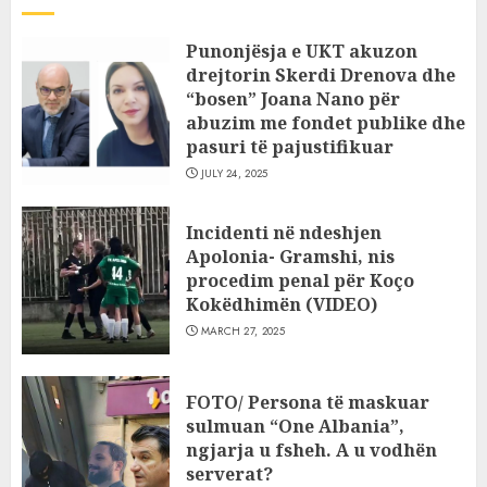
Punonjësja e UKT akuzon
drejtorin Skerdi Drenova dhe
“bosen” Joana Nano për
abuzim me fondet publike dhe
pasuri të pajustifikuar
JULY 24, 2025
Incidenti në ndeshjen
Apolonia- Gramshi, nis
procedim penal për Koço
Kokëdhimën (VIDEO)
MARCH 27, 2025
FOTO/ Persona të maskuar
sulmuan “One Albania”,
ngjarja u fsheh. A u vodhën
serverat?