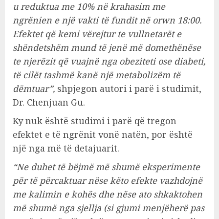
u reduktua me 10% në krahasim me
ngrënien e një vakti të fundit në orwn 18:00.
Efektet që kemi vërejtur te vullnetarët e
shëndetshëm mund të jenë më domethënëse
te njerëzit që vuajnë nga obeziteti ose diabeti,
të cilët tashmë kanë një metabolizëm të
dëmtuar”,
shpjegon autori i parë i studimit,
Dr. Chenjuan Gu.
Ky nuk është studimi i parë që tregon
efektet e të ngrënit vonë natën, por është
një nga më të detajuarit.
“Ne duhet të bëjmë më shumë eksperimente
për të përcaktuar nëse këto efekte vazhdojnë
me kalimin e kohës dhe nëse ato shkaktohen
më shumë nga sjellja (si gjumi menjëherë pas