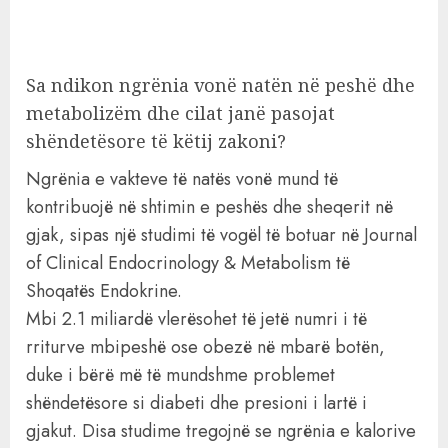
Sa ndikon ngrënia vonë natën në peshë dhe
metabolizëm dhe cilat janë pasojat
shëndetësore të këtij zakoni?
Ngrënia e vakteve të natës vonë mund të
kontribuojë në shtimin e peshës dhe sheqerit në
gjak, sipas një studimi të vogël të botuar në Journal
of Clinical Endocrinology & Metabolism të
Shoqatës Endokrine.
Mbi 2.1 miliardë vlerësohet të jetë numri i të
rriturve mbipeshë ose obezë në mbarë botën,
duke i bërë më të mundshme problemet
shëndetësore si diabeti dhe presioni i lartë i
gjakut. Disa studime tregojnë se ngrënia e kalorive