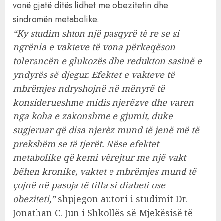
vonë gjatë ditës lidhet me obezitetin dhe
sindromën metabolike.
“Ky studim shton një pasqyrë të re se si
ngrënia e vakteve të vona përkeqëson
tolerancën e glukozës dhe redukton sasinë e
yndyrës së djegur. Efektet e vakteve të
mbrëmjes ndryshojnë në mënyrë të
konsiderueshme midis njerëzve dhe varen
nga koha e zakonshme e gjumit, duke
sugjeruar që disa njerëz mund të jenë më të
prekshëm se të tjerët. Nëse efektet
metabolike që kemi vërejtur me një vakt
bëhen kronike, vaktet e mbrëmjes mund të
çojnë në pasoja të tilla si diabeti ose
obeziteti,”
shpjegon autori i studimit Dr.
Jonathan C. Jun i Shkollës së Mjekësisë të