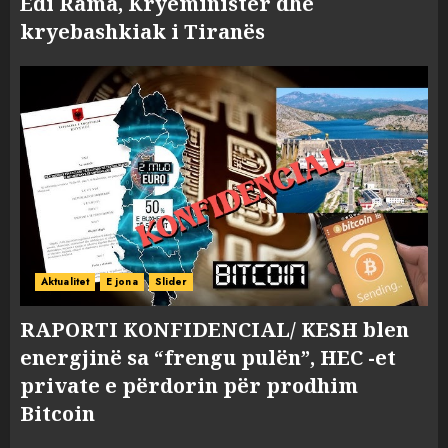
Edi Rama, Kryeministër dhe
kryebashkiak i Tiranës
Aktualitet
E jona
Slider
RAPORTI KONFIDENCIAL/ KESH blen
energjinë sa “frengu pulën”, HEC -et
private e përdorin për prodhim
Bitcoin