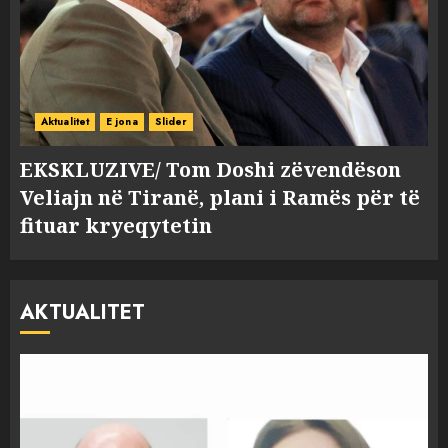
Aktualitet
E jona
Slider
EKSKLUZIVE/ Tom Doshi zëvendëson
Veliajn në Tiranë, plani i Ramës për të
fituar kryeqytetin
AKTUALITET