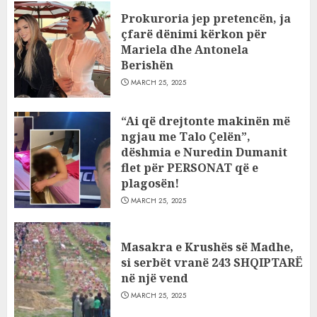
Prokuroria jep pretencën, ja
çfarë dënimi kërkon për
Mariela dhe Antonela
Berishën
MARCH 25, 2025
“Ai që drejtonte makinën më
ngjau me Talo Çelën”,
dëshmia e Nuredin Dumanit
flet për PERSONAT që e
plagosën!
MARCH 25, 2025
Masakra e Krushës së Madhe,
si serbët vranë 243 SHQIPTARË
në një vend
MARCH 25, 2025