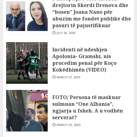
drejtorin Skerdi Drenova dhe
“bosen” Joana Nano për
abuzim me fondet publike dhe
pasuri të pajustifikuar
JULY 24, 2025
Incidenti në ndeshjen
Apolonia- Gramshi, nis
procedim penal për Koço
Kokëdhimën (VIDEO)
MARCH 27, 2025
FOTO/ Persona të maskuar
sulmuan “One Albania”,
ngjarja u fsheh. A u vodhën
serverat?
MARCH 25, 2025