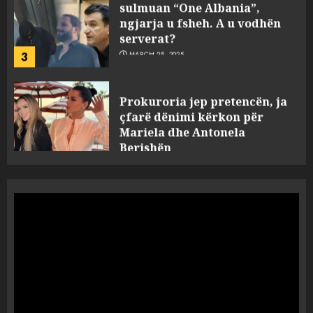
serverat?
3
MARCH 25, 2025
Prokuroria jep pretencën, ja
çfarë dënimi kërkon për
Mariela dhe Antonela
Berishën
4
MARCH 25, 2025
“Ai që drejtonte makinën më
ngjau me Talo Çelën”,
dëshmia e Nuredin Dumanit
flet për PERSONAT që e
plagosën!
5
MARCH 25, 2025
Punonjësja e UKT akuzon
drejtorin Skerdi Drenova dhe