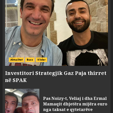
Aktualitet
Buzz
Slider
Investitori Strategjik Gaz Paja thirret
në SPAK
Pas Noizy-t, Veliaj i dha Ermal
Mamaqit dhjetëra mijëra euro
nga taksat e qytetarëve