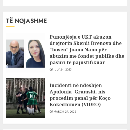
TË NGJASHME
Punonjësja e UKT akuzon
drejtorin Skerdi Drenova dhe
“bosen” Joana Nano për
abuzim me fondet publike dhe
pasuri të pajustifikuar
JULY 24, 2025
Incidenti në ndeshjen
Apolonia- Gramshi, nis
procedim penal për Koço
Kokëdhimën (VIDEO)
MARCH 27, 2025