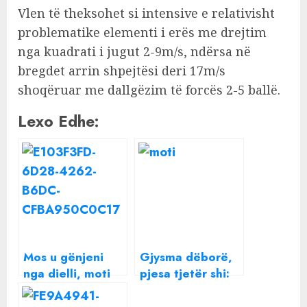
Vlen të theksohet si intensive e relativisht
problematike elementi i erës me drejtim
nga kuadrati i jugut 2-9m/s, ndërsa në
bregdet arrin shpejtësi deri 17m/s
shoqëruar me dallgëzim të forcës 2-5 ballë.
Lexo Edhe:
Mos u gënjeni
Gjysma dëborë,
nga dielli, moti
pjesa tjetër shi:
merr kthesë të
Moti merr kthesë
papritur, reshje
të papritur të