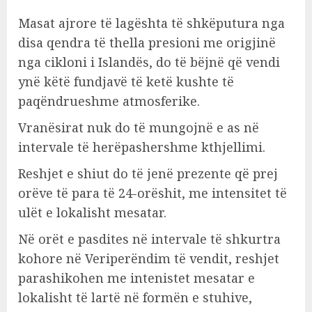
Masat ajrore të lagështa të shkëputura nga
disa qendra të thella presioni me origjinë
nga cikloni i Islandës, do të bëjnë që vendi
ynë këtë fundjavë të ketë kushte të
paqëndrueshme atmosferike.
Vranësirat nuk do të mungojnë e as në
intervale të herëpashershme kthjellimi.
Reshjet e shiut do të jenë prezente që prej
orëve të para të 24-orëshit, me intensitet të
ulët e lokalisht mesatar.
Në orët e pasdites në intervale të shkurtra
kohore në Veriperëndim të vendit, reshjet
parashikohen me intenistet mesatar e
lokalisht të lartë në formën e stuhive,