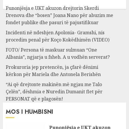
Punonjësja e UKT akuzon drejtorin Skerdi
Drenova dhe “bosen” Joana Nano për abuzim me
fondet publike dhe pasuri të pajustifikuar
Incidenti në ndeshjen Apolonia- Gramshi, nis
procedim penal për Koço Kokëdhimën (VIDEO)
FOTO/ Persona të maskuar sulmuan “One
Albania”, ngjarja u fsheh. A u vodhën serverat?
Prokuroria jep pretencën, ja çfarë dënimi
kërkon për Mariela dhe Antonela Berishën
“Ai që drejtonte makinën më ngjau me Talo
Çelën”, dëshmia e Nuredin Dumanit flet për
PERSONAT që e plagosën!
MOS I HUMBISNI
Punonjësja e UKT akuzon