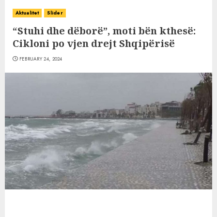
Aktualitet
Slider
“Stuhi dhe dëborë”, moti bën kthesë:
Cikloni po vjen drejt Shqipërisë
FEBRUARY 24, 2024