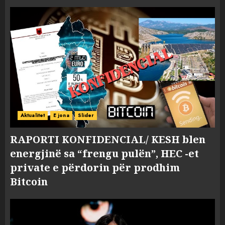
Aktualitet
E jona
Slider
RAPORTI KONFIDENCIAL/ KESH blen
energjinë sa “frengu pulën”, HEC -et
private e përdorin për prodhim
Bitcoin