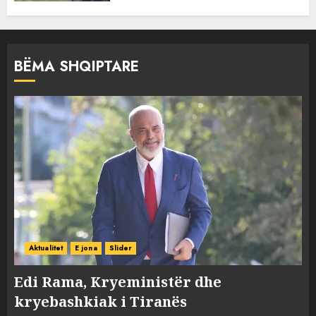
BËMA SHQIPTARE
Aktualitet
E jona
Slider
Edi Rama, Kryeministër dhe
kryebashkiak i Tiranës