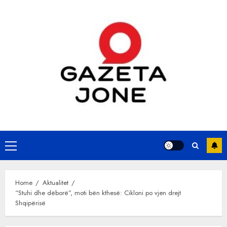
Skip
to
content
Primary
Menu
Home
Aktualitet
“Stuhi dhe dëborë”, moti bën kthesë: Cikloni po vjen drejt
Shqipërisë