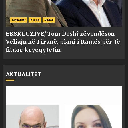
Aktualitet
E jona
Slider
EKSKLUZIVE/ Tom Doshi zëvendëson
Veliajn në Tiranë, plani i Ramës për të
fituar kryeqytetin
AKTUALITET