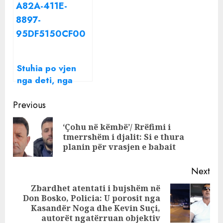
dhe stuhi
martën
Stuhia po vjen
nga deti, nga
nesër moti merr
Continue
kthesë të
Previous
papritur në
Reading
‘Çohu në këmbë’/ Rrëfimi i
Shqipëri!
Pre
tmerrshëm i djalit: Si e thura
pos
planin për vrasjen e babait
Next
Zbardhet atentati i bujshëm në
Don Bosko, Policia: U porosit nga
Next
Kasandër Noga dhe Kevin Suçi,
post:
autorët ngatërruan objektiv