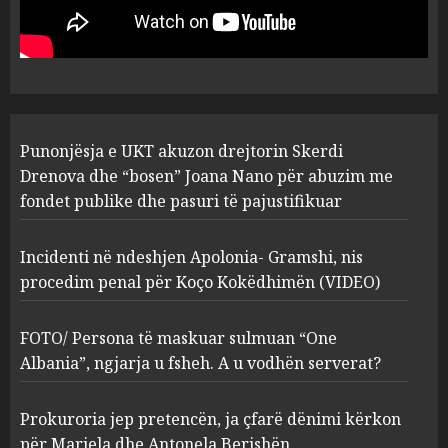
“bosen” Joana Nano për
abuzim me fondet publike dhe
pasuri të pajustifikuar
1
JULY 24, 2025
Incidenti në ndeshjen
Punonjësja e UKT akuzon drejtorin Skerdi
Apolonia- Gramshi, nis
procedim penal për Koço
Drenova dhe “bosen” Joana Nano për abuzim me
Kokëdhimën (VIDEO)
fondet publike dhe pasuri të pajustifikuar
2
MARCH 27, 2025
Incidenti në ndeshjen Apolonia- Gramshi, nis
procedim penal për Koço Kokëdhimën (VIDEO)
FOTO/ Persona të maskuar
sulmuan “One Albania”,
ngjarja u fsheh. A u vodhën
FOTO/ Persona të maskuar sulmuan “One
serverat?
Albania”, ngjarja u fsheh. A u vodhën serverat?
3
MARCH 25, 2025
Prokuroria jep pretencën, ja çfarë dënimi kërkon
Prokuroria jep pretencën, ja
për Mariela dhe Antonela Berishën