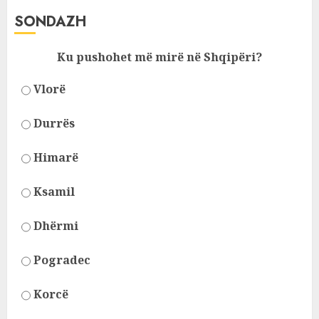
SONDAZH
Ku pushohet më mirë në Shqipëri?
Vlorë
Durrës
Himarë
Ksamil
Dhërmi
Pogradec
Korcë