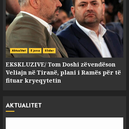
Aktualitet
E jona
Slider
EKSKLUZIVE/ Tom Doshi zëvendëson
Veliajn në Tiranë, plani i Ramës për të
fituar kryeqytetin
AKTUALITET