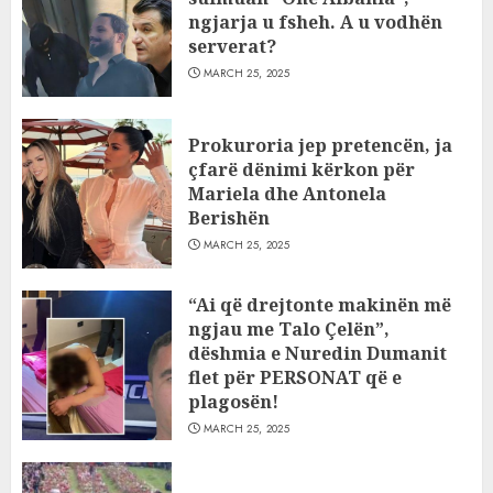
ngjarja u fsheh. A u vodhën
serverat?
MARCH 25, 2025
Prokuroria jep pretencën, ja
çfarë dënimi kërkon për
Mariela dhe Antonela
Berishën
MARCH 25, 2025
“Ai që drejtonte makinën më
ngjau me Talo Çelën”,
dëshmia e Nuredin Dumanit
flet për PERSONAT që e
plagosën!
MARCH 25, 2025