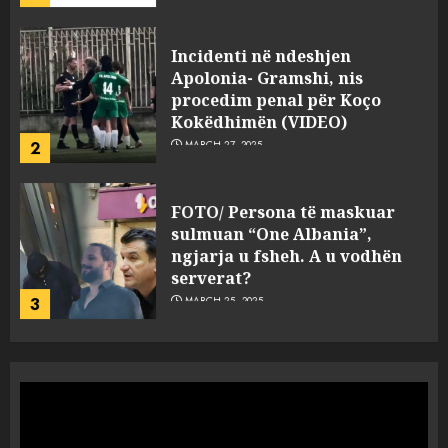
FOTO/ Persona të maskuar
sulmuan “One Albania”,
ngjarja u fsheh. A u vodhën
serverat?
3
MARCH 25, 2025
Prokuroria jep pretencën, ja
çfarë dënimi kërkon për
Mariela dhe Antonela
Berishën
4
MARCH 25, 2025
“Ai që drejtonte makinën më
ngjau me Talo Çelën”,
dëshmia e Nuredin Dumanit
flet për PERSONAT që e