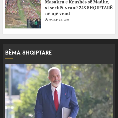
Masakra e Krushës së Madhe,
si serbët vranë 243 SHQIPTARË
në një vend
MARCH 25, 2025
BËMA SHQIPTARE