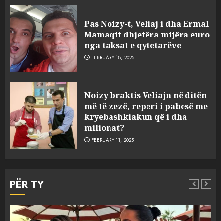
Pas Noizy-t, Veliaj i dha Ermal
Mamaqit dhjetëra mijëra euro
nga taksat e qytetarëve
FEBRUARY 18, 2025
FOTO/ Persona të maskuar
Noizy braktis Veliajn në ditën
sulmuan “One Albania”,
më të zezë, reperi i pabesë me
ngjarja u fsheh. A u vodhën
kryebashkiakun që i dha
serverat?
milionat?
3
MARCH 25, 2025
FEBRUARY 11, 2025
Prokuroria jep pretencën, ja
çfarë dënimi kërkon për
PËR TY
Mariela dhe Antonela
Berishën
4
MARCH 25, 2025