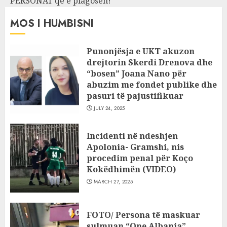
PERSONAT që e plagosën!
MOS I HUMBISNI
Punonjësja e UKT akuzon
drejtorin Skerdi Drenova dhe
“bosen” Joana Nano për
abuzim me fondet publike dhe
pasuri të pajustifikuar
JULY 24, 2025
Incidenti në ndeshjen
Apolonia- Gramshi, nis
procedim penal për Koço
Kokëdhimën (VIDEO)
MARCH 27, 2025
FOTO/ Persona të maskuar
sulmuan “One Albania”,