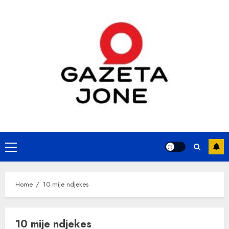
Skip
to
content
Primary
Menu
Home
10 mije ndjekes
10 mije ndjekes