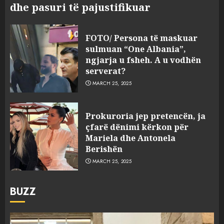
dhe pasuri të pajustifikuar
FOTO/ Persona të maskuar
sulmuan “One Albania”,
ngjarja u fsheh. A u vodhën
serverat?
MARCH 25, 2025
Prokuroria jep pretencën, ja
çfarë dënimi kërkon për
Mariela dhe Antonela
Berishën
MARCH 25, 2025
BUZZ