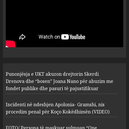
plagosën!
5
MARCH 25, 2025
Punonjësja e UKT akuzon
drejtorin Skerdi Drenova dhe
“bosen” Joana Nano për
abuzim me fondet publike dhe
pasuri të pajustifikuar
1
JULY 24, 2025
Incidenti në ndeshjen
Punonjësja e UKT akuzon drejtorin Skerdi
Apolonia- Gramshi, nis
procedim penal për Koço
Drenova dhe “bosen” Joana Nano për abuzim me
Kokëdhimën (VIDEO)
fondet publike dhe pasuri të pajustifikuar
2
MARCH 27, 2025
Incidenti në ndeshjen Apolonia- Gramshi, nis
procedim penal për Koço Kokëdhimën (VIDEO)
FOTO/ Persona të maskuar
sulmuan “One Albania”,
ngjarja u fsheh. A u vodhën
FOTO/ Persona të maskuar sulmuan “One