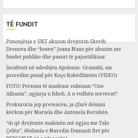
TË FUNDIT
Punonjësja e UKT akuzon drejtorin Skerdi
Drenova dhe “bosen” Joana Nano për abuzim me
fondet publike dhe pasuri të pajustifikuar
Incidenti në ndeshjen Apolonia- Gramshi, nis
procedim penal për Koço Kokëdhimën (VIDEO)
FOTO/ Persona të maskuar sulmuan “One
Albania”, ngjarja u fsheh. A u vodhën serverat?
Prokuroria jep pretencën, ja çfarë dënimi
kërkon për Mariela dhe Antonela Berishën
“Ai që drejtonte makinën më ngjau me Talo
Çelën”, dëshmia e Nuredin Dumanit flet për