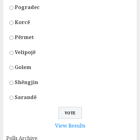
Pogradec
Korcë
Përmet
Velipojë
Golem
Shëngjin
Sarandë
View Results
Polls Archive