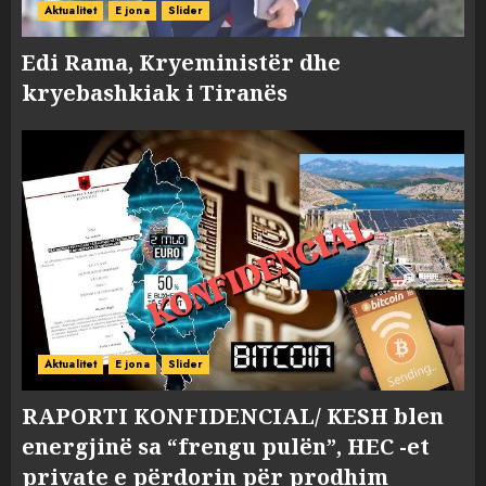
Aktualitet
E jona
Slider
Edi Rama, Kryeministër dhe
kryebashkiak i Tiranës
Aktualitet
E jona
Slider
RAPORTI KONFIDENCIAL/ KESH blen
energjinë sa “frengu pulën”, HEC -et
private e përdorin për prodhim