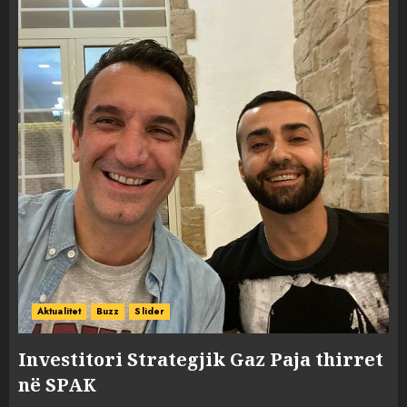
Aktualitet
Buzz
Slider
Investitori Strategjik Gaz Paja thirret
në SPAK