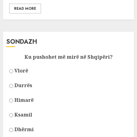
READ MORE
SONDAZH
Ku pushohet më mirë në Shqipëri?
Vlorë
Durrës
Himarë
Ksamil
Dhërmi