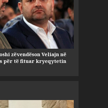
shi zëvendëson Veliajn në
s për të fituar kryeqytetin