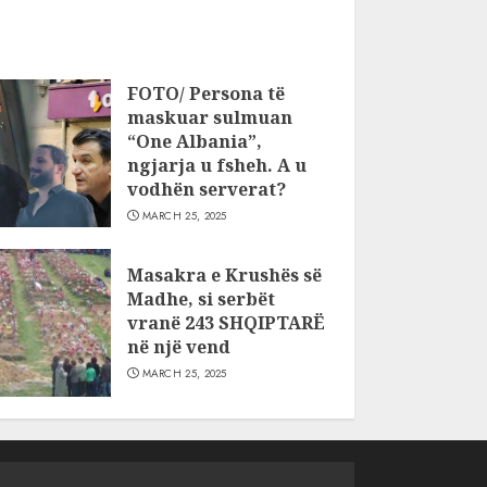
FOTO/ Persona të
maskuar sulmuan
“One Albania”,
ngjarja u fsheh. A u
vodhën serverat?
MARCH 25, 2025
Masakra e Krushës së
Madhe, si serbët
vranë 243 SHQIPTARË
në një vend
MARCH 25, 2025