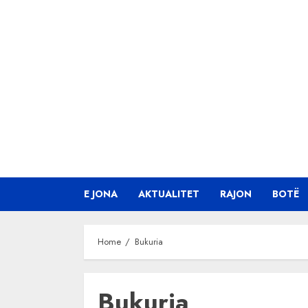
Skip
to
content
E JONA
AKTUALITET
RAJON
BOTË
Home
Bukuria
Bukuria