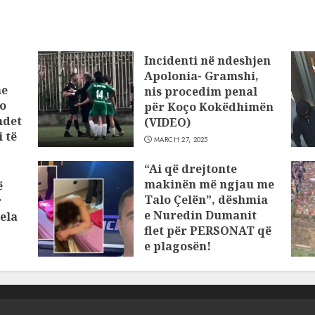
Incidenti në ndeshjen
Apolonia- Gramshi,
he
nis procedim penal
o
për Koço Kokëdhimën
ndet
(VIDEO)
 të
MARCH 27, 2025
“Ai që drejtonte
makinën më ngjau me
ë
Talo Çelën”, dëshmia
r
e Nuredin Dumanit
ela
flet për PERSONAT që
e plagosën!
MARCH 25, 2025