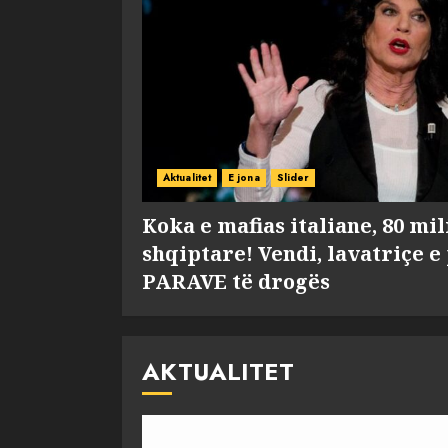
Aktualitet
E jona
Slider
Koka e mafias italiane, 80 mi
shqiptare! Vendi, lavatriçe e
PARAVE të drogës
AKTUALITET