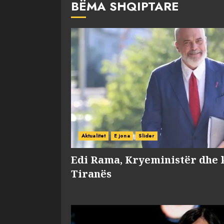
BËMA SHQIPTARE
Aktualitet
E jona
Slider
Edi Rama, Kryeministër dhe 
Tiranës