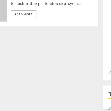
të dashur dhe pretendon se arsyeja...
READ MORE
P
P