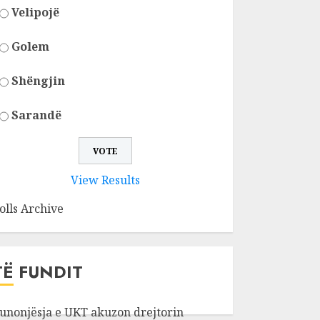
Velipojë
Golem
Shëngjin
Sarandë
View Results
olls Archive
TË FUNDIT
unonjësja e UKT akuzon drejtorin