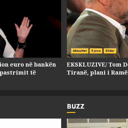
Aktualitet
E jona
Slider
lion euro në bankën
EKSKLUZIVE/ Tom Do
 pastrimit të
Tiranë, plani i Ramë
BUZZ