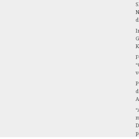
S
N
d
I
G
K
F
“
v
P
d
A
“
m
D
p