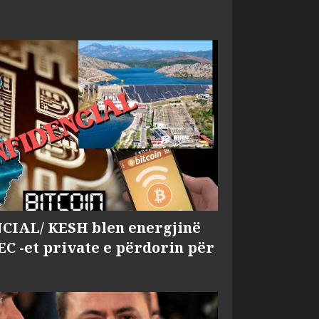
IAL/ KESH blen energjinë
EC -et private e përdorin për