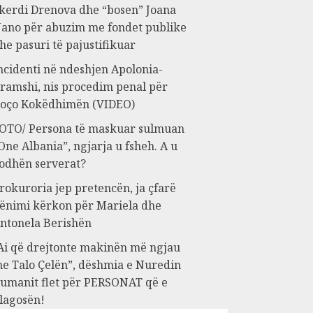
kerdi Drenova dhe “bosen” Joana
ano për abuzim me fondet publike
he pasuri të pajustifikuar
ncidenti në ndeshjen Apolonia-
ramshi, nis procedim penal për
oço Kokëdhimën (VIDEO)
OTO/ Persona të maskuar sulmuan
One Albania”, ngjarja u fsheh. A u
odhën serverat?
rokuroria jep pretencën, ja çfarë
ënimi kërkon për Mariela dhe
ntonela Berishën
Ai që drejtonte makinën më ngjau
e Talo Çelën”, dëshmia e Nuredin
umanit flet për PERSONAT që e
lagosën!