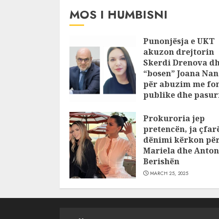
MOS I HUMBISNI
Punonjësja e UKT
akuzon drejtorin
Skerdi Drenova d
“bosen” Joana Nan
për abuzim me fo
publike dhe pasuri
pajustifikuar
Prokuroria jep
JULY 24, 2025
pretencën, ja çfar
dënimi kërkon pë
Mariela dhe Anton
Berishën
MARCH 25, 2025