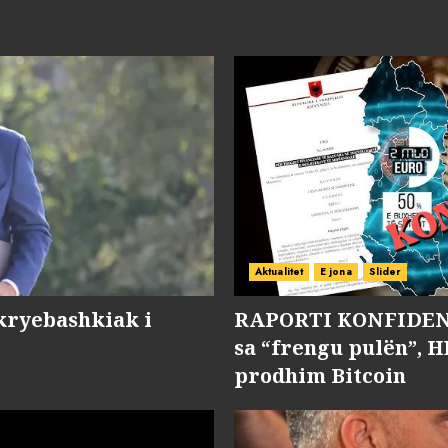
Aktualitet
E jona
Slider
kryebashkiak i
RAPORTI KONFIDENC
sa “frengu pulën”, H
prodhim Bitcoin