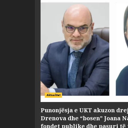
Aktualitet
Punonjësja e UKT akuzon dre
Drenova dhe “bosen” Joana 
fondet publike dhe pasuri të 