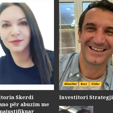
Aktualitet
Buzz
Slider
jtorin Skerdi
Investitori Strategj
Nano për abuzim me
pajustifikuar