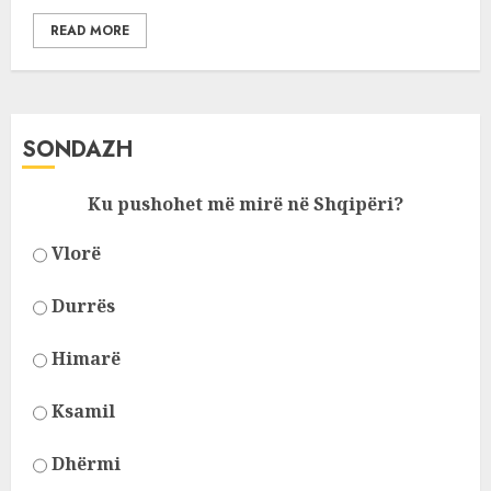
READ MORE
SONDAZH
Ku pushohet më mirë në Shqipëri?
Vlorë
Durrës
Himarë
Ksamil
Dhërmi