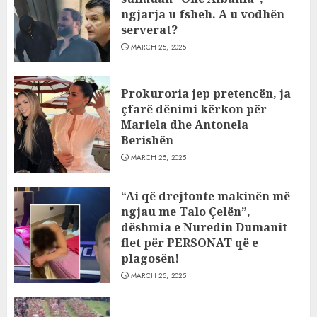
ngjarja u fsheh. A u vodhën
serverat?
MARCH 25, 2025
Prokuroria jep pretencën, ja
çfarë dënimi kërkon për
Mariela dhe Antonela
Berishën
MARCH 25, 2025
“Ai që drejtonte makinën më
ngjau me Talo Çelën”,
dëshmia e Nuredin Dumanit
flet për PERSONAT që e
plagosën!
MARCH 25, 2025