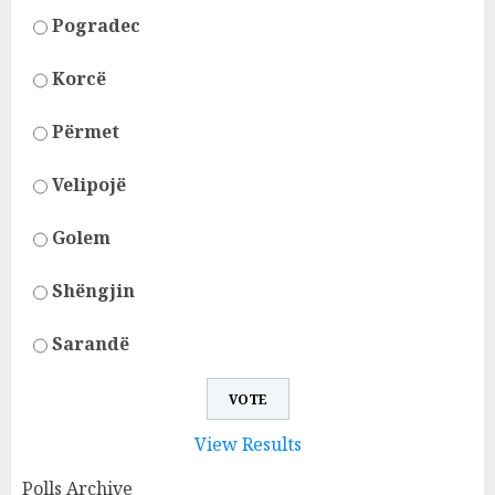
Pogradec
Korcë
Përmet
Velipojë
Golem
Shëngjin
Sarandë
View Results
Polls Archive