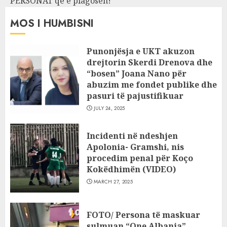
PERSONAT që e plagosën!
MOS I HUMBISNI
Punonjësja e UKT akuzon
drejtorin Skerdi Drenova dhe
“bosen” Joana Nano për
abuzim me fondet publike dhe
pasuri të pajustifikuar
JULY 24, 2025
Incidenti në ndeshjen
Apolonia- Gramshi, nis
procedim penal për Koço
Kokëdhimën (VIDEO)
MARCH 27, 2025
FOTO/ Persona të maskuar
sulmuan “One Albania”,