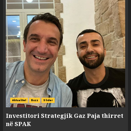
Aktualitet
Buzz
Slider
Investitori Strategjik Gaz Paja thirret
në SPAK