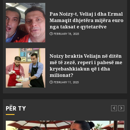
Pas Noizy-t, Veliaj i dha Ermal
Mamaqit dhjetëra mijëra euro
nga taksat e qytetarëve
FEBRUARY 18, 2025
FOTO/ Persona të maskuar
Noizy braktis Veliajn në ditën
sulmuan “One Albania”,
më të zezë, reperi i pabesë me
ngjarja u fsheh. A u vodhën
kryebashkiakun që i dha
serverat?
milionat?
3
MARCH 25, 2025
FEBRUARY 11, 2025
Prokuroria jep pretencën, ja
çfarë dënimi kërkon për
PËR TY
Mariela dhe Antonela
Berishën
4
MARCH 25, 2025