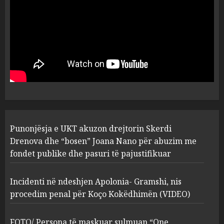
plagosën!
5
MARCH 25, 2025
Punonjësja e UKT akuzon
drejtorin Skerdi Drenova dhe
“bosen” Joana Nano për
abuzim me fondet publike dhe
pasuri të pajustifikuar
1
JULY 24, 2025
Incidenti në ndeshjen
Punonjësja e UKT akuzon drejtorin Skerdi
Apolonia- Gramshi, nis
procedim penal për Koço
Drenova dhe “bosen” Joana Nano për abuzim me
Kokëdhimën (VIDEO)
fondet publike dhe pasuri të pajustifikuar
2
MARCH 27, 2025
Incidenti në ndeshjen Apolonia- Gramshi, nis
procedim penal për Koço Kokëdhimën (VIDEO)
FOTO/ Persona të maskuar
sulmuan “One Albania”,
ngjarja u fsheh. A u vodhën
FOTO/ Persona të maskuar sulmuan “One