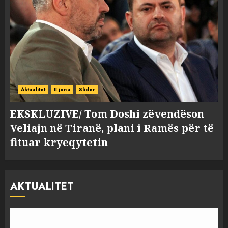
Aktualitet
E jona
Slider
EKSKLUZIVE/ Tom Doshi zëvendëson
Veliajn në Tiranë, plani i Ramës për të
fituar kryeqytetin
AKTUALITET