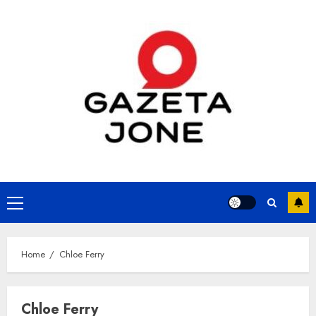
Skip
to
content
Primary
Menu
Home
Chloe Ferry
Chloe Ferry