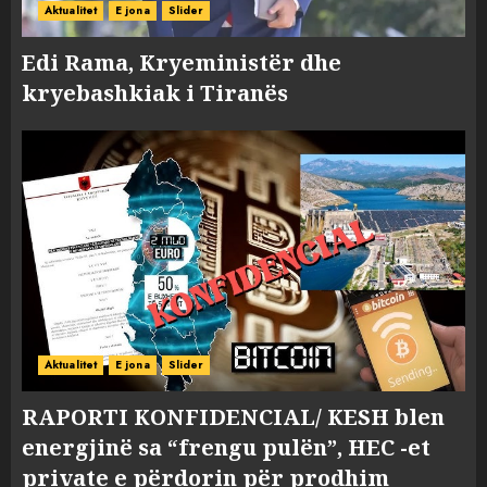
Aktualitet
E jona
Slider
Edi Rama, Kryeministër dhe
kryebashkiak i Tiranës
Aktualitet
E jona
Slider
RAPORTI KONFIDENCIAL/ KESH blen
energjinë sa “frengu pulën”, HEC -et
private e përdorin për prodhim