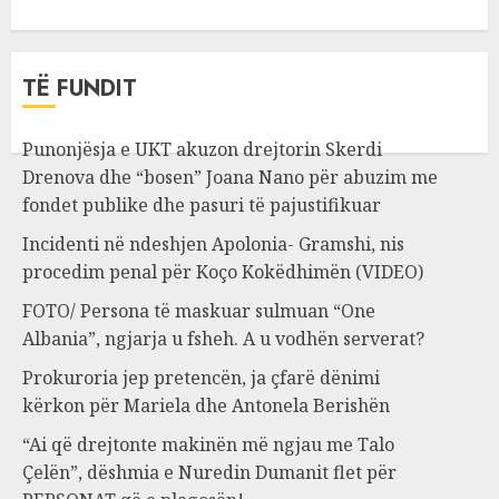
TË FUNDIT
Punonjësja e UKT akuzon drejtorin Skerdi
Drenova dhe “bosen” Joana Nano për abuzim me
fondet publike dhe pasuri të pajustifikuar
Incidenti në ndeshjen Apolonia- Gramshi, nis
procedim penal për Koço Kokëdhimën (VIDEO)
FOTO/ Persona të maskuar sulmuan “One
Albania”, ngjarja u fsheh. A u vodhën serverat?
Prokuroria jep pretencën, ja çfarë dënimi
kërkon për Mariela dhe Antonela Berishën
“Ai që drejtonte makinën më ngjau me Talo
Çelën”, dëshmia e Nuredin Dumanit flet për