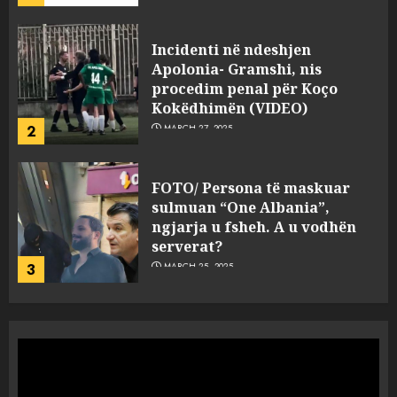
FOTO/ Persona të maskuar
sulmuan “One Albania”,
ngjarja u fsheh. A u vodhën
serverat?
3
MARCH 25, 2025
Prokuroria jep pretencën, ja
çfarë dënimi kërkon për
Mariela dhe Antonela
Berishën
4
MARCH 25, 2025
“Ai që drejtonte makinën më
ngjau me Talo Çelën”,
dëshmia e Nuredin Dumanit
flet për PERSONAT që e