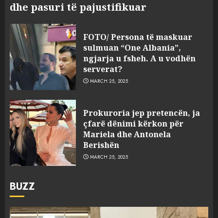
dhe pasuri të pajustifikuar
FOTO/ Persona të maskuar
sulmuan “One Albania”,
ngjarja u fsheh. A u vodhën
serverat?
MARCH 25, 2025
Prokuroria jep pretencën, ja
çfarë dënimi kërkon për
Mariela dhe Antonela
Berishën
MARCH 25, 2025
BUZZ