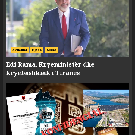
Aktualitet
E jona
Slider
Edi Rama, Kryeministër dhe
kryebashkiak i Tiranës