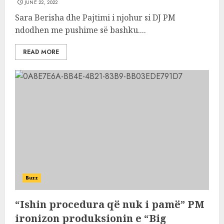
JUNE 22, 2022
Sara Berisha dhe Pajtimi i njohur si DJ PM
ndodhen me pushime së bashku....
READ MORE
Buzz
“Ishin procedura që nuk i pamë” PM
ironizon produksionin e “Big