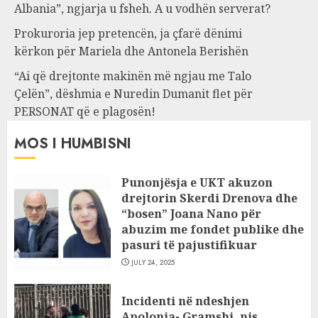
Albania”, ngjarja u fsheh. A u vodhën serverat?
Prokuroria jep pretencën, ja çfarë dënimi
kërkon për Mariela dhe Antonela Berishën
“Ai që drejtonte makinën më ngjau me Talo
Çelën”, dëshmia e Nuredin Dumanit flet për
PERSONAT që e plagosën!
MOS I HUMBISNI
Punonjësja e UKT akuzon
drejtorin Skerdi Drenova dhe
“bosen” Joana Nano për
abuzim me fondet publike dhe
pasuri të pajustifikuar
JULY 24, 2025
Incidenti në ndeshjen
Apolonia- Gramshi, nis