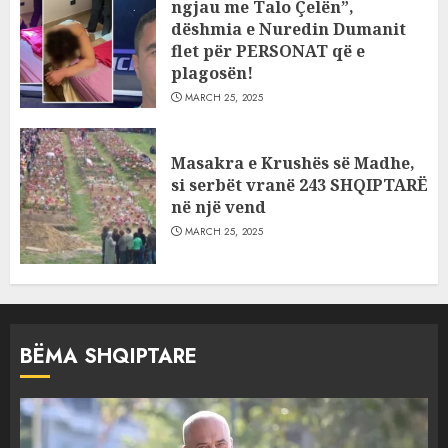
ngjau me Talo Çelën”,
dëshmia e Nuredin Dumanit
flet për PERSONAT që e
plagosën!
MARCH 25, 2025
Masakra e Krushës së Madhe,
si serbët vranë 243 SHQIPTARË
në një vend
MARCH 25, 2025
BËMA SHQIPTARE