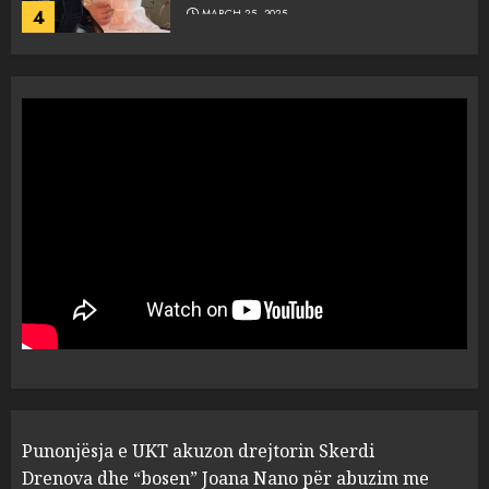
4
MARCH 25, 2025
“Ai që drejtonte makinën më
ngjau me Talo Çelën”,
dëshmia e Nuredin Dumanit
flet për PERSONAT që e
plagosën!
5
MARCH 25, 2025
Punonjësja e UKT akuzon
drejtorin Skerdi Drenova dhe
“bosen” Joana Nano për
abuzim me fondet publike dhe
pasuri të pajustifikuar
1
JULY 24, 2025
Incidenti në ndeshjen
Punonjësja e UKT akuzon drejtorin Skerdi
Apolonia- Gramshi, nis
procedim penal për Koço
Drenova dhe “bosen” Joana Nano për abuzim me