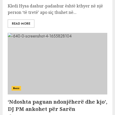
Kledi Hysa dashur-padashur është kthyer në një
person ‘të tretë’ apo siç thuhet në...
READ MORE
Buzz
‘Ndoshta paguan ndonjëherë dhe kjo’,
DJ PM ankohet për Sarën