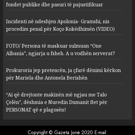
Kokëdhimën (VIDEO)
fondet publike dhe pasuri të pajustifikuar
2
MARCH 27, 2025
Incidenti në ndeshjen Apolonia- Gramshi, nis
procedim penal për Koço Kokëdhimën (VIDEO)
FOTO/ Persona të maskuar
sulmuan “One Albania”,
ngjarja u fsheh. A u vodhën
FOTO/ Persona të maskuar sulmuan “One
serverat?
Albania”, ngjarja u fsheh. A u vodhën serverat?
3
MARCH 25, 2025
Prokuroria jep pretencën, ja çfarë dënimi kërkon
Prokuroria jep pretencën, ja
për Mariela dhe Antonela Berishën
çfarë dënimi kërkon për
Mariela dhe Antonela
“Ai që drejtonte makinën më ngjau me Talo
Berishën
Çelën”, dëshmia e Nuredin Dumanit flet për
4
MARCH 25, 2025
PERSONAT që e plagosën!
“Ai që drejtonte makinën më
ngjau me Talo Çelën”,
Copyright © Gazeta Jonë 2020 E-mail: