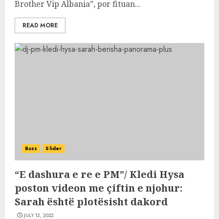
Brother Vip Albania”, por fituan...
READ MORE
Buzz
Slider
“E dashura e re e PM”/ Kledi Hysa
poston videon me çiftin e njohur:
Sarah është plotësisht dakord
JULY 12, 2022