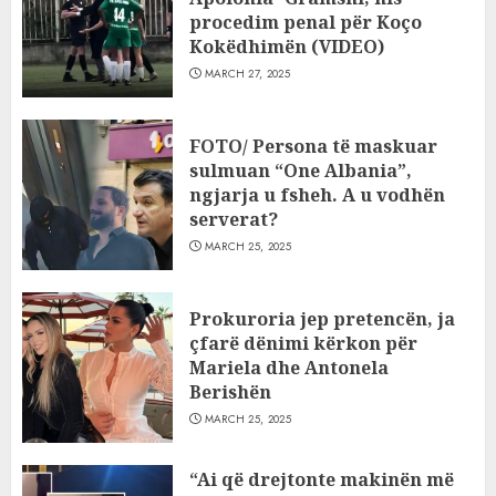
procedim penal për Koço
Kokëdhimën (VIDEO)
MARCH 27, 2025
FOTO/ Persona të maskuar
sulmuan “One Albania”,
ngjarja u fsheh. A u vodhën
serverat?
MARCH 25, 2025
Prokuroria jep pretencën, ja
çfarë dënimi kërkon për
Mariela dhe Antonela
Berishën
MARCH 25, 2025
“Ai që drejtonte makinën më