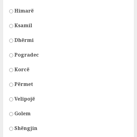
Himarë
Ksamil
Dhërmi
Pogradec
Korcë
Përmet
Velipojë
Golem
Shëngjin