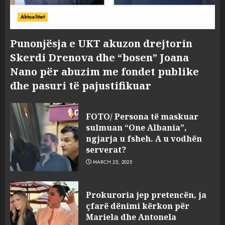
Aktualitet
Punonjësja e UKT akuzon drejtorin
Skerdi Drenova dhe “bosen” Joana
Nano për abuzim me fondet publike
dhe pasuri të pajustifikuar
FOTO/ Persona të maskuar
sulmuan “One Albania”,
ngjarja u fsheh. A u vodhën
serverat?
MARCH 25, 2025
Prokuroria jep pretencën, ja
çfarë dënimi kërkon për
Mariela dhe Antonela