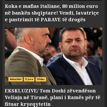
Koka e mafias italiane, 80 milion euro
në bankën shqiptare! Vendi, lavatriçe
e pastrimit të PARAVE të drogës
Aktualitet
E jona
Slider
EKSKLUZIVE/ Tom Doshi zëvendëson
Veliajn në Tiranë, plani i Ramës për të
fituar kryeqytetin