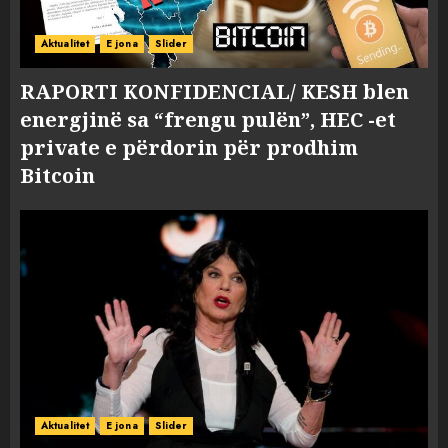
Aktualitet
E jona
Slider
RAPORTI KONFIDENCIAL/ KESH blen
energjinë sa “frengu pulën”, HEC -et
private e përdorin për prodhim
Bitcoin
Aktualitet
E jona
Slider