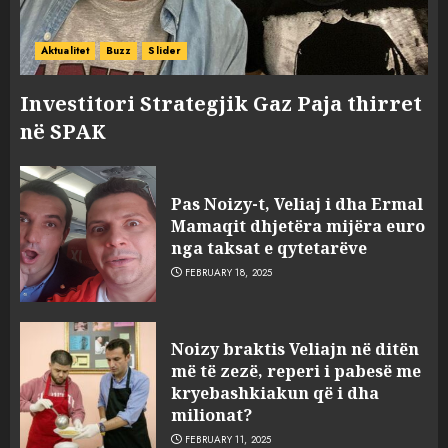
Aktualitet
Buzz
Slider
Investitori Strategjik Gaz Paja thirret
në SPAK
Pas Noizy-t, Veliaj i dha Ermal
Mamaqit dhjetëra mijëra euro
nga taksat e qytetarëve
FEBRUARY 18, 2025
FOTO/ Persona të maskuar
Noizy braktis Veliajn në ditën
sulmuan “One Albania”,
më të zezë, reperi i pabesë me
ngjarja u fsheh. A u vodhën
kryebashkiakun që i dha
serverat?
milionat?
3
MARCH 25, 2025
FEBRUARY 11, 2025