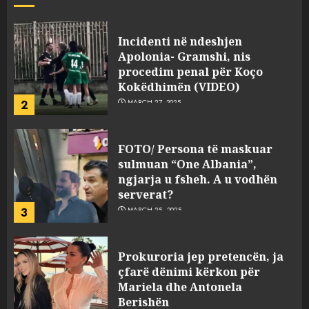
JULY 24, 2025
Incidenti në ndeshjen
Apolonia- Gramshi, nis
procedim penal për Koço
Kokëdhimën (VIDEO)
2
MARCH 27, 2025
FOTO/ Persona të maskuar
sulmuan “One Albania”,
ngjarja u fsheh. A u vodhën
serverat?
3
MARCH 25, 2025
Prokuroria jep pretencën, ja
çfarë dënimi kërkon për
Mariela dhe Antonela
Berishën