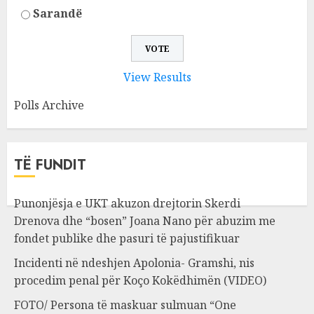
Sarandë
View Results
Polls Archive
TË FUNDIT
Punonjësja e UKT akuzon drejtorin Skerdi
Drenova dhe “bosen” Joana Nano për abuzim me
fondet publike dhe pasuri të pajustifikuar
Incidenti në ndeshjen Apolonia- Gramshi, nis
procedim penal për Koço Kokëdhimën (VIDEO)
FOTO/ Persona të maskuar sulmuan “One