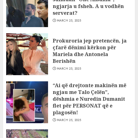
ngjarja u fsheh. A u vodhën
serverat?
MARCH 25, 2025
Prokuroria jep pretencën, ja
çfarë dënimi kërkon për
Mariela dhe Antonela
Berishën
MARCH 25, 2025
“Ai që drejtonte makinën më
ngjau me Talo Çelën”,
dëshmia e Nuredin Dumanit
flet për PERSONAT që e
plagosën!
MARCH 25, 2025