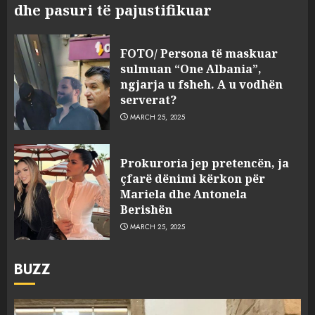
dhe pasuri të pajustifikuar
FOTO/ Persona të maskuar
sulmuan “One Albania”,
ngjarja u fsheh. A u vodhën
serverat?
MARCH 25, 2025
Prokuroria jep pretencën, ja
çfarë dënimi kërkon për
Mariela dhe Antonela
Berishën
MARCH 25, 2025
BUZZ