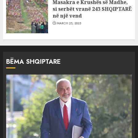
Masakra e Krushës së Madhe,
si serbët vranë 243 SHQIPTARË
në një vend
MARCH 25, 2025
BËMA SHQIPTARE