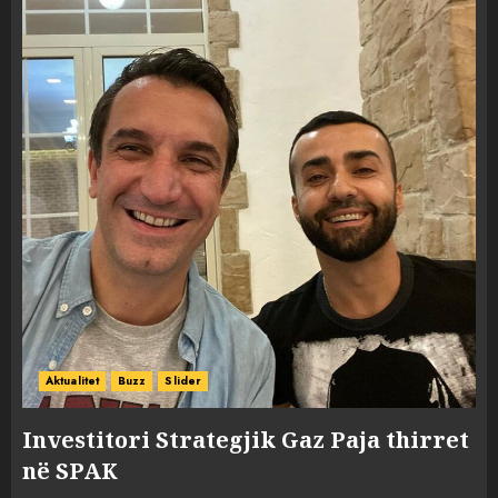
Aktualitet
Buzz
Slider
Investitori Strategjik Gaz Paja thirret
në SPAK