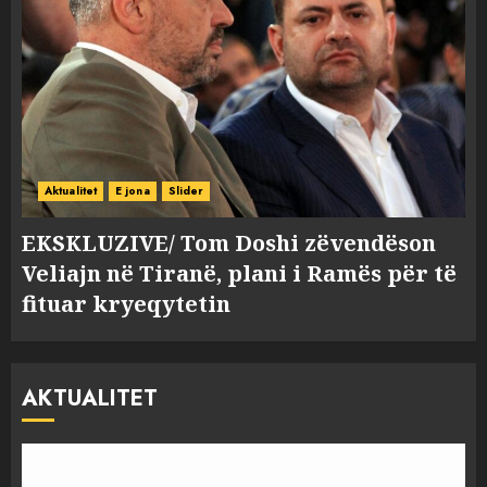
Aktualitet
E jona
Slider
EKSKLUZIVE/ Tom Doshi zëvendëson
Veliajn në Tiranë, plani i Ramës për të
fituar kryeqytetin
AKTUALITET