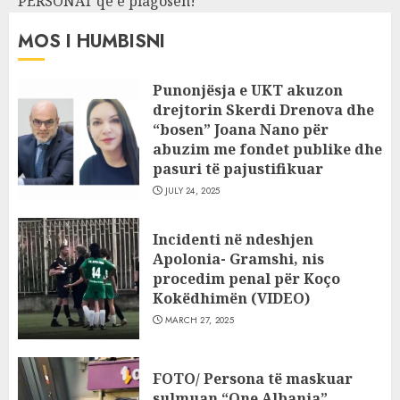
PERSONAT që e plagosën!
MOS I HUMBISNI
Punonjësja e UKT akuzon
drejtorin Skerdi Drenova dhe
“bosen” Joana Nano për
abuzim me fondet publike dhe
pasuri të pajustifikuar
JULY 24, 2025
Incidenti në ndeshjen
Apolonia- Gramshi, nis
procedim penal për Koço
Kokëdhimën (VIDEO)
MARCH 27, 2025
FOTO/ Persona të maskuar
sulmuan “One Albania”,