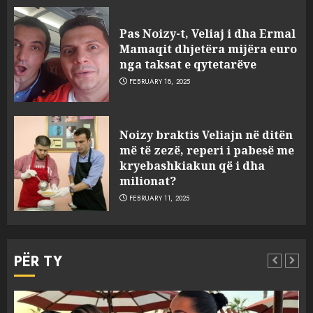
Pas Noizy-t, Veliaj i dha Ermal
Mamaqit dhjetëra mijëra euro
nga taksat e qytetarëve
FEBRUARY 18, 2025
FOTO/ Persona të maskuar
Noizy braktis Veliajn në ditën
sulmuan “One Albania”,
më të zezë, reperi i pabesë me
ngjarja u fsheh. A u vodhën
kryebashkiakun që i dha
serverat?
milionat?
3
MARCH 25, 2025
FEBRUARY 11, 2025
Prokuroria jep pretencën, ja
çfarë dënimi kërkon për
PËR TY
Mariela dhe Antonela
Berishën
4
MARCH 25, 2025