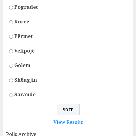
Pogradec
Korcë
Përmet
Velipojë
Golem
Shëngjin
Sarandë
View Results
Polls Archive