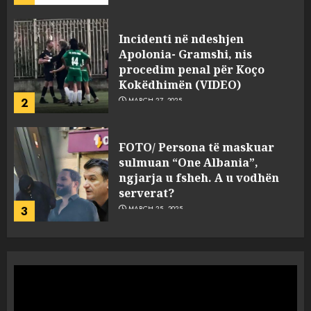
FOTO/ Persona të maskuar
sulmuan “One Albania”,
ngjarja u fsheh. A u vodhën
serverat?
3
MARCH 25, 2025
Prokuroria jep pretencën, ja
çfarë dënimi kërkon për
Mariela dhe Antonela
Berishën
4
MARCH 25, 2025
“Ai që drejtonte makinën më
ngjau me Talo Çelën”,
dëshmia e Nuredin Dumanit
flet për PERSONAT që e