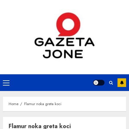
Skip
to
content
Primary
Menu
Home
Flamur noka greta koci
Flamur noka greta koci