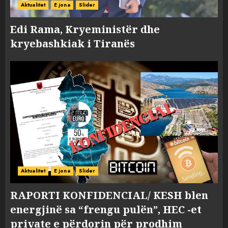
Aktualitet
E jona
Slider
Edi Rama, Kryeministër dhe
kryebashkiak i Tiranës
Aktualitet
E jona
Slider
RAPORTI KONFIDENCIAL/ KESH blen
energjinë sa “frengu pulën”, HEC -et
private e përdorin për prodhim