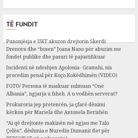
TË FUNDIT
Punonjësja e UKT akuzon drejtorin Skerdi
Drenova dhe “bosen” Joana Nano për abuzim me
fondet publike dhe pasuri të pajustifikuar
Incidenti në ndeshjen Apolonia- Gramshi, nis
procedim penal për Koço Kokëdhimën (VIDEO)
FOTO/ Persona të maskuar sulmuan “One
Albania”, ngjarja u fsheh. A u vodhën serverat?
Prokuroria jep pretencën, ja çfarë dënimi
kërkon për Mariela dhe Antonela Berishën
“Ai që drejtonte makinën më ngjau me Talo
Çelën”, dëshmia e Nuredin Dumanit flet për