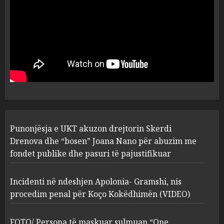
plagosën!
5
MARCH 25, 2025
Punonjësja e UKT akuzon
drejtorin Skerdi Drenova dhe
“bosen” Joana Nano për
abuzim me fondet publike dhe
pasuri të pajustifikuar
1
JULY 24, 2025
Incidenti në ndeshjen
Punonjësja e UKT akuzon drejtorin Skerdi
Apolonia- Gramshi, nis
procedim penal për Koço
Drenova dhe “bosen” Joana Nano për abuzim me
Kokëdhimën (VIDEO)
fondet publike dhe pasuri të pajustifikuar
2
MARCH 27, 2025
Incidenti në ndeshjen Apolonia- Gramshi, nis
procedim penal për Koço Kokëdhimën (VIDEO)
FOTO/ Persona të maskuar
sulmuan “One Albania”,
ngjarja u fsheh. A u vodhën
FOTO/ Persona të maskuar sulmuan “One