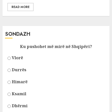
READ MORE
SONDAZH
Ku pushohet më mirë në Shqipëri?
Vlorë
Durrës
Himarë
Ksamil
Dhërmi