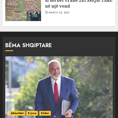
si serbët vranë 243 SHQIPTARË
në një vend
MARCH 25, 2025
BËMA SHQIPTARE
Aktualitet
E jona
Slider