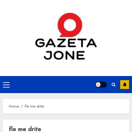
Skip
to
content
Primary
Menu
Home
fle me drite
fle me drite