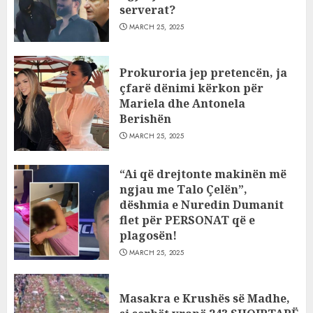
serverat?
MARCH 25, 2025
Prokuroria jep pretencën, ja
çfarë dënimi kërkon për
Mariela dhe Antonela
Berishën
MARCH 25, 2025
“Ai që drejtonte makinën më
ngjau me Talo Çelën”,
dëshmia e Nuredin Dumanit
flet për PERSONAT që e
plagosën!
MARCH 25, 2025
Masakra e Krushës së Madhe,