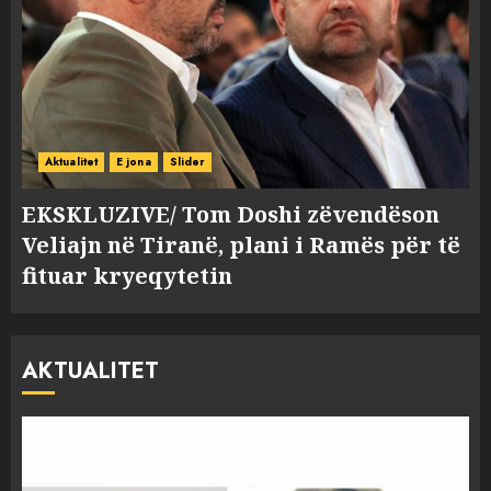
Aktualitet
E jona
Slider
EKSKLUZIVE/ Tom Doshi zëvendëson
Veliajn në Tiranë, plani i Ramës për të
fituar kryeqytetin
AKTUALITET