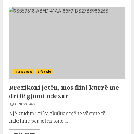
Kuriozitete
Lifestyle
Rrezikoni jetën, mos flini kurrë me
dritë gjumi ndezur
APRIL 20, 2022
Një studim i ri ka zbuluar një të vërtetë të
frikshme për jetën tonë....