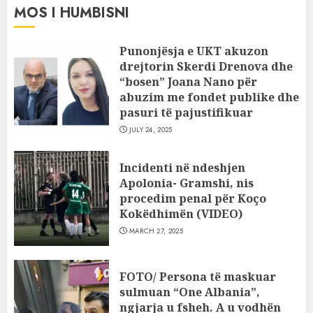
MOS I HUMBISNI
Punonjësja e UKT akuzon
drejtorin Skerdi Drenova dhe
“bosen” Joana Nano për
abuzim me fondet publike dhe
pasuri të pajustifikuar
JULY 24, 2025
Incidenti në ndeshjen
Apolonia- Gramshi, nis
procedim penal për Koço
Kokëdhimën (VIDEO)
MARCH 27, 2025
FOTO/ Persona të maskuar
sulmuan “One Albania”,
ngjarja u fsheh. A u vodhën