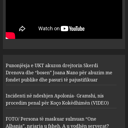
MARCH 25, 2025
Punonjësja e UKT akuzon
drejtorin Skerdi Drenova dhe
“bosen” Joana Nano për
abuzim me fondet publike dhe
pasuri të pajustifikuar
1
JULY 24, 2025
Incidenti në ndeshjen
Punonjësja e UKT akuzon drejtorin Skerdi
Apolonia- Gramshi, nis
procedim penal për Koço
Drenova dhe “bosen” Joana Nano për abuzim me
Kokëdhimën (VIDEO)
fondet publike dhe pasuri të pajustifikuar
2
MARCH 27, 2025
Incidenti në ndeshjen Apolonia- Gramshi, nis
procedim penal për Koço Kokëdhimën (VIDEO)
FOTO/ Persona të maskuar
sulmuan “One Albania”,
ngjarja u fsheh. A u vodhën
FOTO/ Persona të maskuar sulmuan “One
serverat?
Albania”, ngjarja u fsheh. A u vodhën serverat?