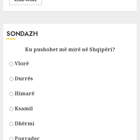
READ MORE
SONDAZH
Ku pushohet më mirë në Shqipëri?
Vlorë
Durrës
Himarë
Ksamil
Dhërmi
Pogradec