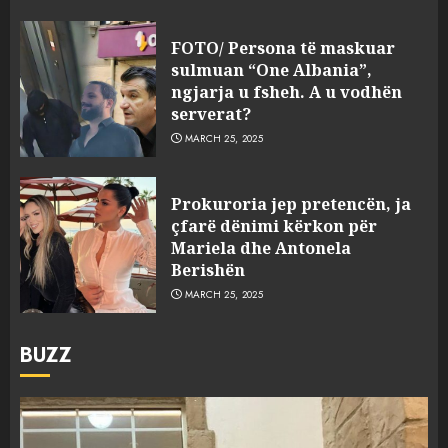
FOTO/ Persona të maskuar
sulmuan “One Albania”,
ngjarja u fsheh. A u vodhën
serverat?
MARCH 25, 2025
Prokuroria jep pretencën, ja
çfarë dënimi kërkon për
Mariela dhe Antonela
Berishën
MARCH 25, 2025
BUZZ