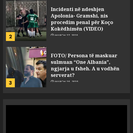
FOTO/ Persona të maskuar
sulmuan “One Albania”,
ngjarja u fsheh. A u vodhën
serverat?
3
MARCH 25, 2025
Prokuroria jep pretencën, ja
çfarë dënimi kërkon për
Mariela dhe Antonela
Berishën
4
MARCH 25, 2025
“Ai që drejtonte makinën më
ngjau me Talo Çelën”,
dëshmia e Nuredin Dumanit
flet për PERSONAT që e
plagosën!
5