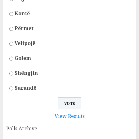
Korcë
Përmet
Velipojë
Golem
Shëngjin
Sarandë
View Results
Polls Archive