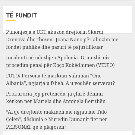
TË FUNDIT
Punonjësja e UKT akuzon drejtorin Skerdi
Drenova dhe “bosen” Joana Nano për abuzim me
fondet publike dhe pasuri të pajustifikuar
Incidenti në ndeshjen Apolonia- Gramshi, nis
procedim penal për Koço Kokëdhimën (VIDEO)
FOTO/ Persona të maskuar sulmuan “One
Albania”, ngjarja u fsheh. A u vodhën serverat?
Prokuroria jep pretencën, ja çfarë dënimi
kërkon për Mariela dhe Antonela Berishën
“Ai që drejtonte makinën më ngjau me Talo
Çelën”, dëshmia e Nuredin Dumanit flet për
PERSONAT që e plagosën!