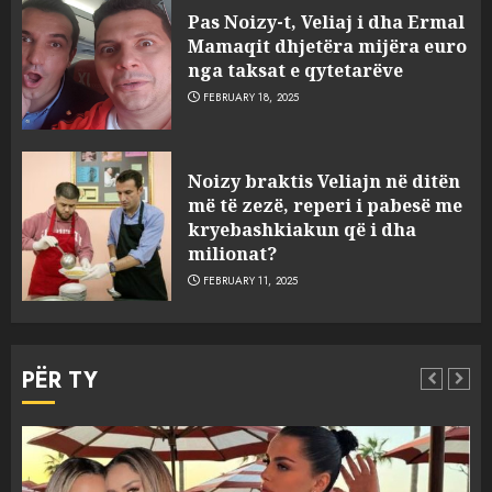
Pas Noizy-t, Veliaj i dha Ermal
Mamaqit dhjetëra mijëra euro
nga taksat e qytetarëve
FEBRUARY 18, 2025
FOTO/ Persona të maskuar
Noizy braktis Veliajn në ditën
sulmuan “One Albania”,
më të zezë, reperi i pabesë me
ngjarja u fsheh. A u vodhën
kryebashkiakun që i dha
serverat?
milionat?
3
MARCH 25, 2025
FEBRUARY 11, 2025
Prokuroria jep pretencën, ja
çfarë dënimi kërkon për
PËR TY
Mariela dhe Antonela
Berishën
4
MARCH 25, 2025