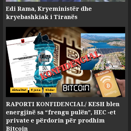
Edi Rama, Kryeministër dhe
kryebashkiak i Tiranës
Aktualitet
E jona
Slider
RAPORTI KONFIDENCIAL/ KESH blen
energjinë sa “frengu pulën”, HEC -et
private e përdorin për prodhim
Bitcoin