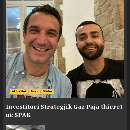
Aktualitet
Buzz
Slider
Investitori Strategjik Gaz Paja thirret
në SPAK