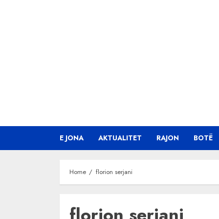
Skip
to
content
E JONA
AKTUALITET
RAJON
BOTË
Home
florion serjani
florion serjani