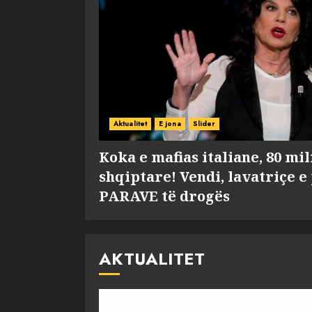
Aktualitet
E jona
Slider
Koka e mafias italiane, 80 mi
shqiptare! Vendi, lavatriçe e
PARAVE të drogës
AKTUALITET