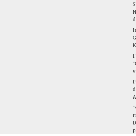
S
N
d
I
G
K
F
“
v
P
d
A
“
m
D
p