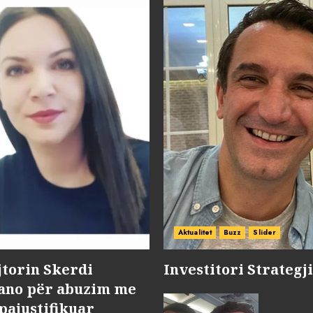
Aktualitet
Buzz
Slider
jtorin Skerdi
Investitori Strategj
Nano për abuzim me
pajustifikuar