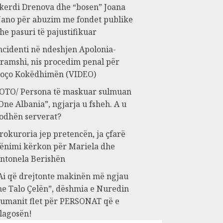
kerdi Drenova dhe “bosen” Joana
ano për abuzim me fondet publike
he pasuri të pajustifikuar
ncidenti në ndeshjen Apolonia-
ramshi, nis procedim penal për
oço Kokëdhimën (VIDEO)
OTO/ Persona të maskuar sulmuan
One Albania”, ngjarja u fsheh. A u
odhën serverat?
rokuroria jep pretencën, ja çfarë
ënimi kërkon për Mariela dhe
ntonela Berishën
Ai që drejtonte makinën më ngjau
e Talo Çelën”, dëshmia e Nuredin
umanit flet për PERSONAT që e
lagosën!