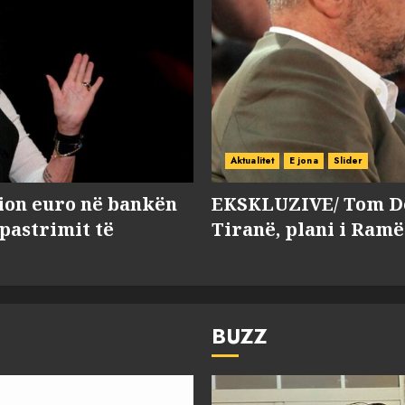
Aktualitet
E jona
Slider
lion euro në bankën
EKSKLUZIVE/ Tom Do
 pastrimit të
Tiranë, plani i Ramë
BUZZ