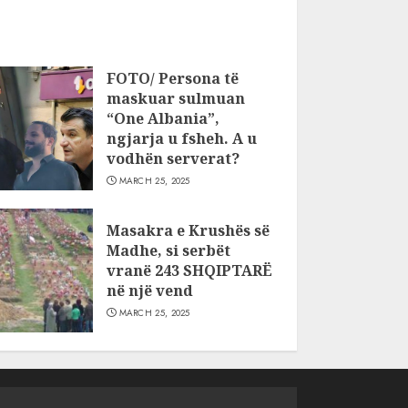
FOTO/ Persona të
maskuar sulmuan
“One Albania”,
ngjarja u fsheh. A u
vodhën serverat?
MARCH 25, 2025
Masakra e Krushës së
Madhe, si serbët
vranë 243 SHQIPTARË
në një vend
MARCH 25, 2025