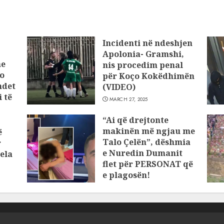
Incidenti në ndeshjen
Apolonia- Gramshi,
he
nis procedim penal
o
për Koço Kokëdhimën
ndet
(VIDEO)
 të
MARCH 27, 2025
“Ai që drejtonte
makinën më ngjau me
ë
Talo Çelën”, dëshmia
r
e Nuredin Dumanit
ela
flet për PERSONAT që
e plagosën!
MARCH 25, 2025