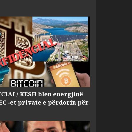
IAL/ KESH blen energjinë
EC -et private e përdorin për