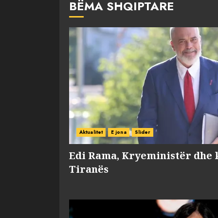
BËMA SHQIPTARE
Aktualitet
E jona
Slider
Edi Rama, Kryeministër dhe 
Tiranës