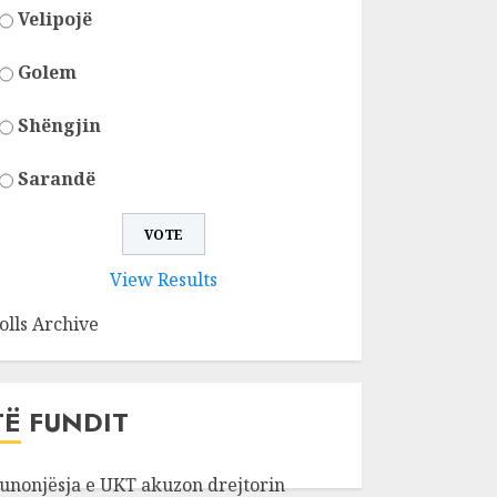
Velipojë
Golem
Shëngjin
Sarandë
View Results
olls Archive
TË FUNDIT
unonjësja e UKT akuzon drejtorin