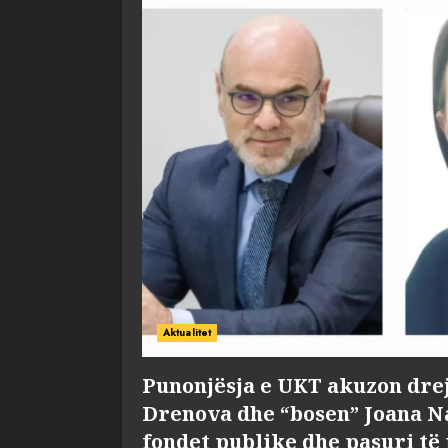
Aktualitet
Punonjësja e UKT akuzon dre
Drenova dhe “bosen” Joana 
fondet publike dhe pasuri të 