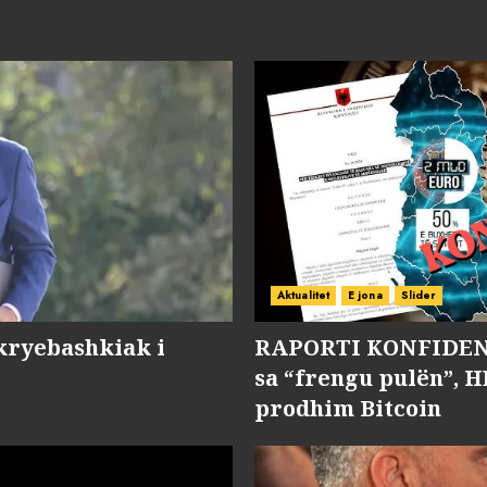
Aktualitet
E jona
Slider
kryebashkiak i
RAPORTI KONFIDENC
sa “frengu pulën”, H
prodhim Bitcoin