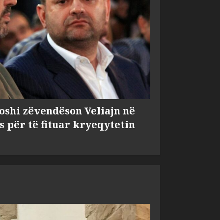
shi zëvendëson Veliajn në
s për të fituar kryeqytetin