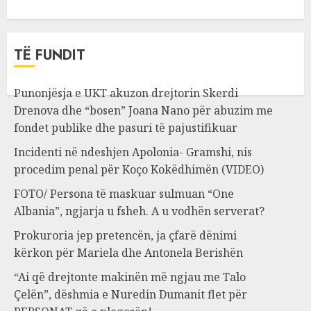
TË FUNDIT
Punonjësja e UKT akuzon drejtorin Skerdi
Drenova dhe “bosen” Joana Nano për abuzim me
fondet publike dhe pasuri të pajustifikuar
Incidenti në ndeshjen Apolonia- Gramshi, nis
procedim penal për Koço Kokëdhimën (VIDEO)
FOTO/ Persona të maskuar sulmuan “One
Albania”, ngjarja u fsheh. A u vodhën serverat?
Prokuroria jep pretencën, ja çfarë dënimi
kërkon për Mariela dhe Antonela Berishën
“Ai që drejtonte makinën më ngjau me Talo
Çelën”, dëshmia e Nuredin Dumanit flet për