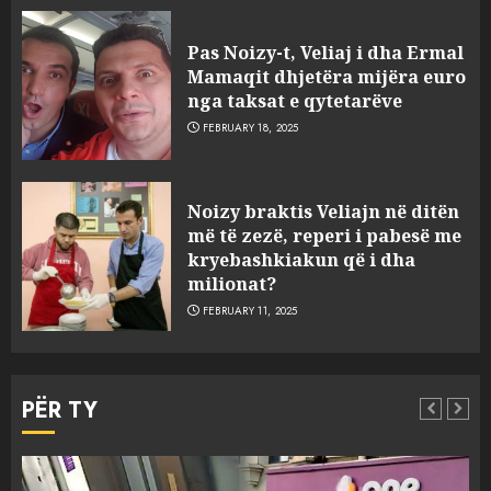
Prokuroria jep pretencën, ja
çfarë dënimi kërkon për
Pas Noizy-t, Veliaj i dha Ermal
Mariela dhe Antonela
Mamaqit dhjetëra mijëra euro
Berishën
nga taksat e qytetarëve
4
MARCH 25, 2025
FEBRUARY 18, 2025
“Ai që drejtonte makinën më
Noizy braktis Veliajn në ditën
ngjau me Talo Çelën”,
më të zezë, reperi i pabesë me
dëshmia e Nuredin Dumanit
kryebashkiakun që i dha
flet për PERSONAT që e
milionat?
plagosën!
5
FEBRUARY 11, 2025
MARCH 25, 2025
Punonjësja e UKT akuzon
drejtorin Skerdi Drenova dhe
PËR TY
“bosen” Joana Nano për
abuzim me fondet publike dhe
pasuri të pajustifikuar
1
JULY 24, 2025