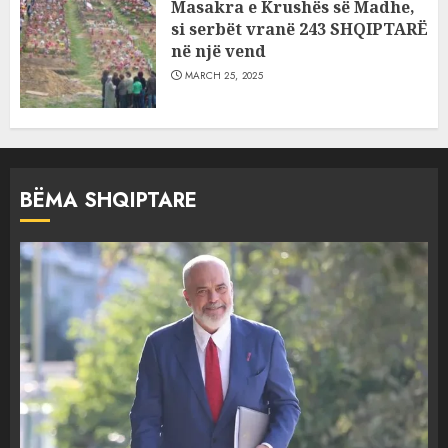
Masakra e Krushës së Madhe,
si serbët vranë 243 SHQIPTARË
në një vend
MARCH 25, 2025
BËMA SHQIPTARE