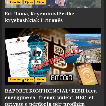
Aktualitet
E jona
Slider
Edi Rama, Kryeministër dhe
kryebashkiak i Tiranës
Aktualitet
E jona
Slider
RAPORTI KONFIDENCIAL/ KESH blen
energjinë sa “frengu pulën”, HEC -et
private e përdorin për prodhim