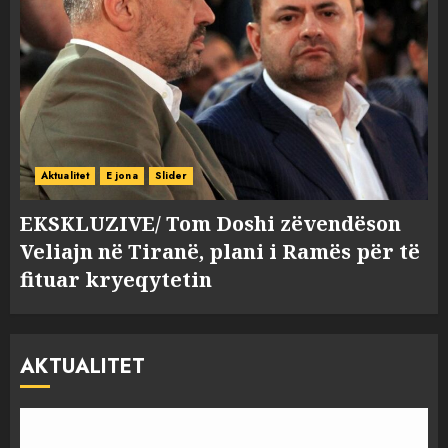
Aktualitet
E jona
Slider
EKSKLUZIVE/ Tom Doshi zëvendëson
Veliajn në Tiranë, plani i Ramës për të
fituar kryeqytetin
AKTUALITET