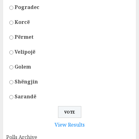
Pogradec
Korcë
Përmet
Velipojë
Golem
Shëngjin
Sarandë
View Results
Polls Archive