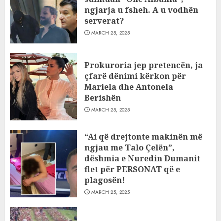
ngjarja u fsheh. A u vodhën
serverat?
MARCH 25, 2025
Prokuroria jep pretencën, ja
çfarë dënimi kërkon për
Mariela dhe Antonela
Berishën
MARCH 25, 2025
“Ai që drejtonte makinën më
ngjau me Talo Çelën”,
dëshmia e Nuredin Dumanit
flet për PERSONAT që e
plagosën!
MARCH 25, 2025