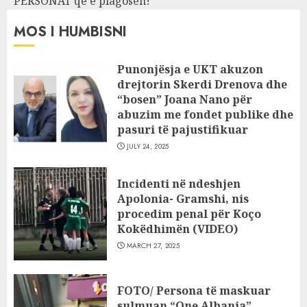
PERSONAT që e plagosën!
MOS I HUMBISNI
Punonjësja e UKT akuzon
drejtorin Skerdi Drenova dhe
“bosen” Joana Nano për
abuzim me fondet publike dhe
pasuri të pajustifikuar
JULY 24, 2025
Incidenti në ndeshjen
Apolonia- Gramshi, nis
procedim penal për Koço
Kokëdhimën (VIDEO)
MARCH 27, 2025
FOTO/ Persona të maskuar
sulmuan “One Albania”,