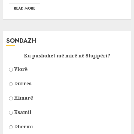
READ MORE
SONDAZH
Ku pushohet më mirë në Shqipëri?
Vlorë
Durrës
Himarë
Ksamil
Dhërmi