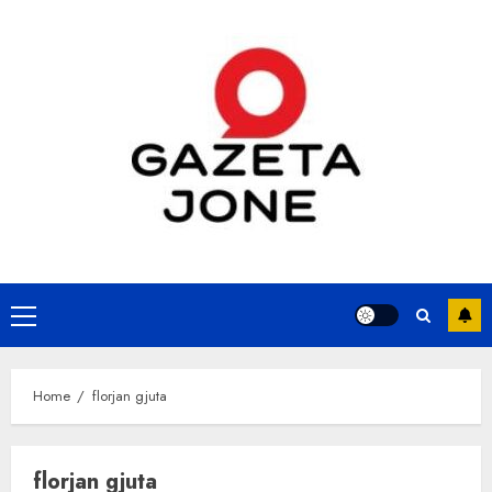
Skip
to
content
Primary
Menu
Home
florjan gjuta
florjan gjuta