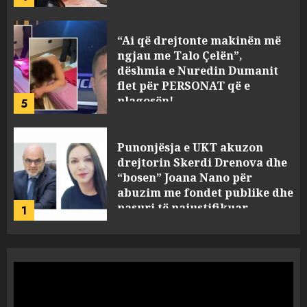
“Ai që drejtonte makinën më
ngjau me Talo Çelën”,
dëshmia e Nuredin Dumanit
flet për PERSONAT që e
plagosën!
5
MARCH 25, 2025
Punonjësja e UKT akuzon
drejtorin Skerdi Drenova dhe
“bosen” Joana Nano për
abuzim me fondet publike dhe
pasuri të pajustifikuar
1
JULY 24, 2025
Incidenti në ndeshjen
Apolonia- Gramshi, nis
procedim penal për Koço
Kokëdhimën (VIDEO)