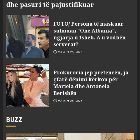
dhe pasuri të pajustifikuar
FOTO/ Persona të maskuar
sulmuan “One Albania”,
ngjarja u fsheh. A u vodhën
serverat?
MARCH 25, 2025
Prokuroria jep pretencën, ja
çfarë dënimi kërkon për
Mariela dhe Antonela
Berishën
MARCH 25, 2025
BUZZ