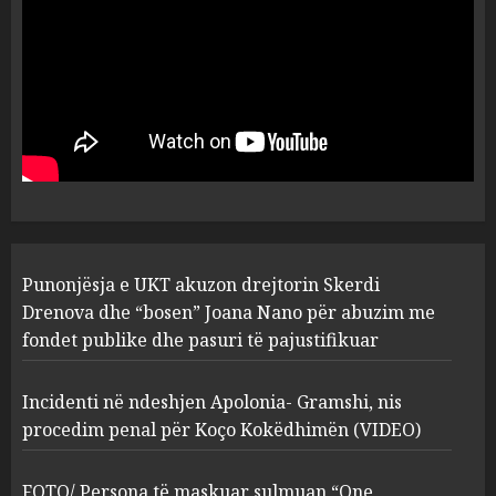
2
MARCH 27, 2025
FOTO/ Persona të maskuar
sulmuan “One Albania”,
ngjarja u fsheh. A u vodhën
serverat?
3
MARCH 25, 2025
Prokuroria jep pretencën, ja
Punonjësja e UKT akuzon drejtorin Skerdi
çfarë dënimi kërkon për
Mariela dhe Antonela
Drenova dhe “bosen” Joana Nano për abuzim me
Berishën
fondet publike dhe pasuri të pajustifikuar
4
MARCH 25, 2025
Incidenti në ndeshjen Apolonia- Gramshi, nis
procedim penal për Koço Kokëdhimën (VIDEO)
“Ai që drejtonte makinën më
ngjau me Talo Çelën”,
dëshmia e Nuredin Dumanit
FOTO/ Persona të maskuar sulmuan “One