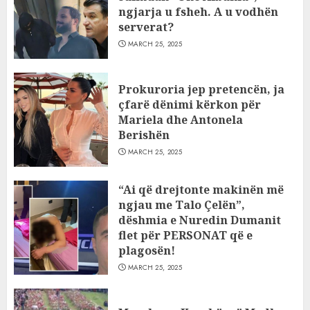
ngjarja u fsheh. A u vodhën
serverat?
MARCH 25, 2025
Prokuroria jep pretencën, ja
çfarë dënimi kërkon për
Mariela dhe Antonela
Berishën
MARCH 25, 2025
“Ai që drejtonte makinën më
ngjau me Talo Çelën”,
dëshmia e Nuredin Dumanit
flet për PERSONAT që e
plagosën!
MARCH 25, 2025