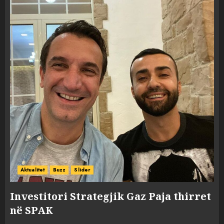
Aktualitet
Buzz
Slider
Investitori Strategjik Gaz Paja thirret
në SPAK