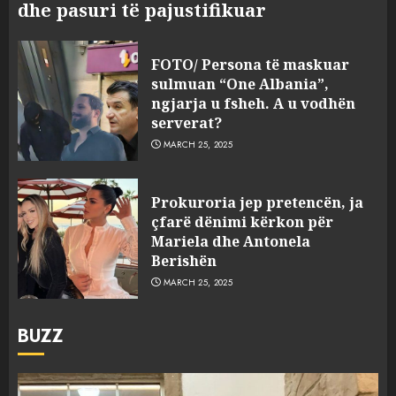
dhe pasuri të pajustifikuar
FOTO/ Persona të maskuar
sulmuan “One Albania”,
ngjarja u fsheh. A u vodhën
serverat?
MARCH 25, 2025
Prokuroria jep pretencën, ja
çfarë dënimi kërkon për
Mariela dhe Antonela
Berishën
MARCH 25, 2025
BUZZ