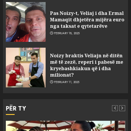
Pas Noizy-t, Veliaj i dha Ermal
Mamaqit dhjetëra mijëra euro
nga taksat e qytetarëve
FEBRUARY 18, 2025
FOTO/ Persona të maskuar
Noizy braktis Veliajn në ditën
sulmuan “One Albania”,
më të zezë, reperi i pabesë me
ngjarja u fsheh. A u vodhën
kryebashkiakun që i dha
serverat?
milionat?
3
MARCH 25, 2025
FEBRUARY 11, 2025
Prokuroria jep pretencën, ja
çfarë dënimi kërkon për
PËR TY
Mariela dhe Antonela
Berishën
4
MARCH 25, 2025