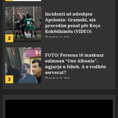
FOTO/ Persona të maskuar
sulmuan “One Albania”,
ngjarja u fsheh. A u vodhën
serverat?
3
MARCH 25, 2025
Prokuroria jep pretencën, ja
çfarë dënimi kërkon për
Mariela dhe Antonela
Berishën
4
MARCH 25, 2025
“Ai që drejtonte makinën më
ngjau me Talo Çelën”,
dëshmia e Nuredin Dumanit
flet për PERSONAT që e