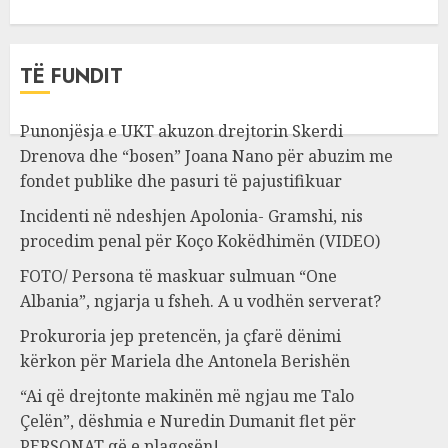
TË FUNDIT
Punonjësja e UKT akuzon drejtorin Skerdi
Drenova dhe “bosen” Joana Nano për abuzim me
fondet publike dhe pasuri të pajustifikuar
Incidenti në ndeshjen Apolonia- Gramshi, nis
procedim penal për Koço Kokëdhimën (VIDEO)
FOTO/ Persona të maskuar sulmuan “One
Albania”, ngjarja u fsheh. A u vodhën serverat?
Prokuroria jep pretencën, ja çfarë dënimi
kërkon për Mariela dhe Antonela Berishën
“Ai që drejtonte makinën më ngjau me Talo
Çelën”, dëshmia e Nuredin Dumanit flet për
PERSONAT që e plagosën!