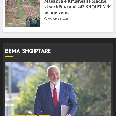
Masakra e Krushës së Madhe,
si serbët vranë 243 SHQIPTARË
në një vend
MARCH 25, 2025
BËMA SHQIPTARE