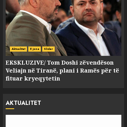
Aktualitet
E jona
Slider
EKSKLUZIVE/ Tom Doshi zëvendëson
Veliajn në Tiranë, plani i Ramës për të
fituar kryeqytetin
AKTUALITET