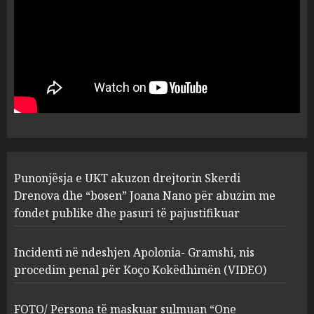
plagosën!
5
MARCH 25, 2025
Punonjësja e UKT akuzon
drejtorin Skerdi Drenova dhe
“bosen” Joana Nano për
abuzim me fondet publike dhe
pasuri të pajustifikuar
1
JULY 24, 2025
Incidenti në ndeshjen
Punonjësja e UKT akuzon drejtorin Skerdi
Apolonia- Gramshi, nis
procedim penal për Koço
Drenova dhe “bosen” Joana Nano për abuzim me
Kokëdhimën (VIDEO)
fondet publike dhe pasuri të pajustifikuar
2
MARCH 27, 2025
Incidenti në ndeshjen Apolonia- Gramshi, nis
procedim penal për Koço Kokëdhimën (VIDEO)
FOTO/ Persona të maskuar
sulmuan “One Albania”,
ngjarja u fsheh. A u vodhën
FOTO/ Persona të maskuar sulmuan “One