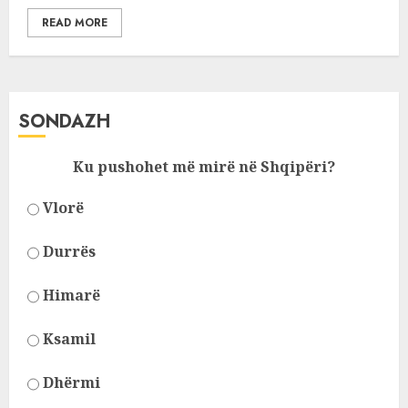
READ MORE
SONDAZH
Ku pushohet më mirë në Shqipëri?
Vlorë
Durrës
Himarë
Ksamil
Dhërmi