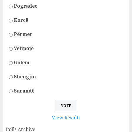
Pogradec
Korcë
Përmet
Velipojë
Golem
Shëngjin
Sarandë
View Results
Polls Archive