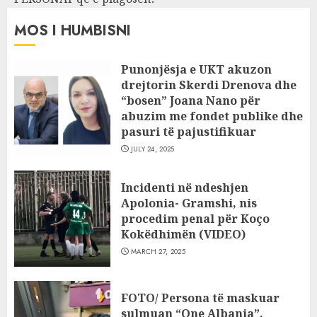
MOS I HUMBISNI
Punonjësja e UKT akuzon
drejtorin Skerdi Drenova dhe
“bosen” Joana Nano për
abuzim me fondet publike dhe
pasuri të pajustifikuar
JULY 24, 2025
Incidenti në ndeshjen
Apolonia- Gramshi, nis
procedim penal për Koço
Kokëdhimën (VIDEO)
MARCH 27, 2025
FOTO/ Persona të maskuar
sulmuan “One Albania”,