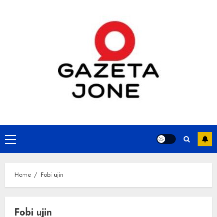
Skip
to
content
Primary
Menu
Home
Fobi ujin
Fobi ujin