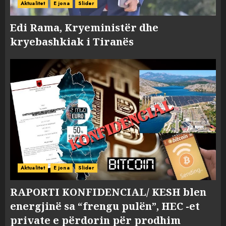
Aktualitet
E jona
Slider
Edi Rama, Kryeministër dhe
kryebashkiak i Tiranës
Aktualitet
E jona
Slider
RAPORTI KONFIDENCIAL/ KESH blen
energjinë sa “frengu pulën”, HEC -et
private e përdorin për prodhim