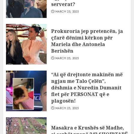
serverat?
MARCH 25, 2025
Prokuroria jep pretencën, ja
çfarë dënimi kërkon për
Mariela dhe Antonela
Berishën
MARCH 25, 2025
“Ai që drejtonte makinën më
ngjau me Talo Çelën”,
dëshmia e Nuredin Dumanit
flet për PERSONAT që e
plagosën!
MARCH 25, 2025
Masakra e Krushës së Madhe,