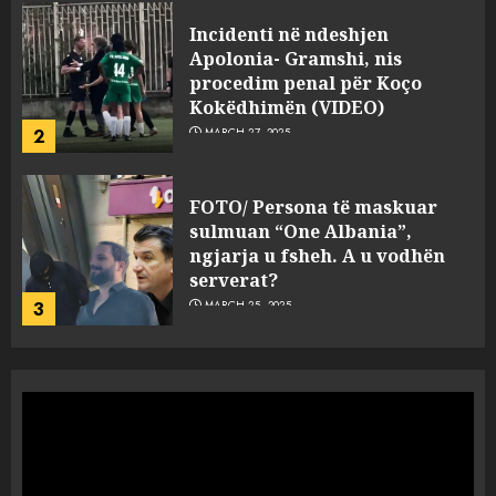
FOTO/ Persona të maskuar
sulmuan “One Albania”,
ngjarja u fsheh. A u vodhën
serverat?
3
MARCH 25, 2025
Prokuroria jep pretencën, ja
çfarë dënimi kërkon për
Mariela dhe Antonela
Berishën
4
MARCH 25, 2025
“Ai që drejtonte makinën më
ngjau me Talo Çelën”,
dëshmia e Nuredin Dumanit
flet për PERSONAT që e
plagosën!
5