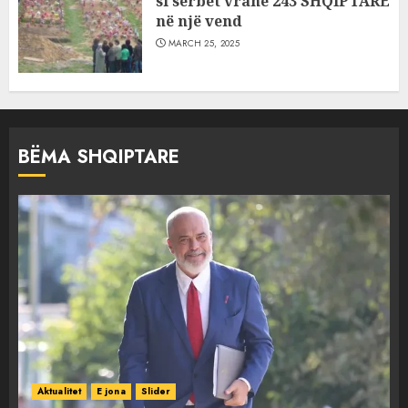
si serbët vranë 243 SHQIPTARË
në një vend
MARCH 25, 2025
BËMA SHQIPTARE
Aktualitet
E jona
Slider