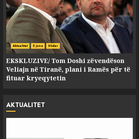
Aktualitet
E jona
Slider
EKSKLUZIVE/ Tom Doshi zëvendëson
Veliajn në Tiranë, plani i Ramës për të
fituar kryeqytetin
AKTUALITET