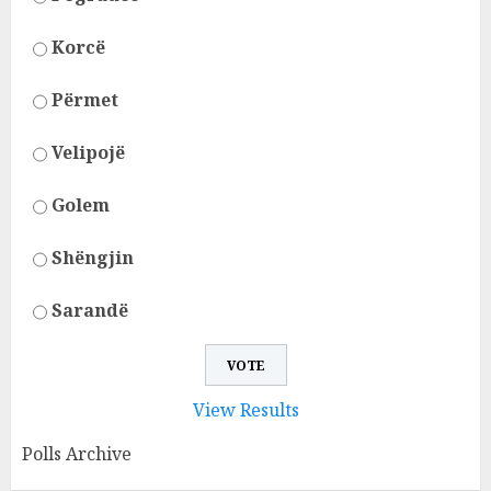
Korcë
Përmet
Velipojë
Golem
Shëngjin
Sarandë
View Results
Polls Archive