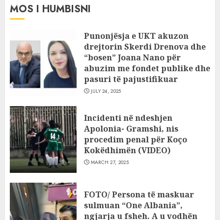
MOS I HUMBISNI
Punonjësja e UKT akuzon
drejtorin Skerdi Drenova dhe
“bosen” Joana Nano për
abuzim me fondet publike dhe
pasuri të pajustifikuar
JULY 24, 2025
Incidenti në ndeshjen
Apolonia- Gramshi, nis
procedim penal për Koço
Kokëdhimën (VIDEO)
MARCH 27, 2025
FOTO/ Persona të maskuar
sulmuan “One Albania”,
ngjarja u fsheh. A u vodhën