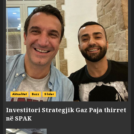
Aktualitet
Buzz
Slider
Investitori Strategjik Gaz Paja thirret
në SPAK