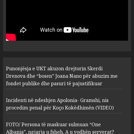
MARCH 25, 2025
Punonjësja e UKT akuzon
drejtorin Skerdi Drenova dhe
“bosen” Joana Nano për
abuzim me fondet publike dhe
pasuri të pajustifikuar
1
JULY 24, 2025
Incidenti në ndeshjen
Punonjësja e UKT akuzon drejtorin Skerdi
Apolonia- Gramshi, nis
procedim penal për Koço
Drenova dhe “bosen” Joana Nano për abuzim me
Kokëdhimën (VIDEO)
fondet publike dhe pasuri të pajustifikuar
2
MARCH 27, 2025
Incidenti në ndeshjen Apolonia- Gramshi, nis
procedim penal për Koço Kokëdhimën (VIDEO)
FOTO/ Persona të maskuar
sulmuan “One Albania”,
ngjarja u fsheh. A u vodhën
FOTO/ Persona të maskuar sulmuan “One
serverat?
Albania”, ngjarja u fsheh. A u vodhën serverat?