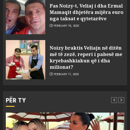
Pas Noizy-t, Veliaj i dha Ermal
Mamaqit dhjetëra mijëra euro
nga taksat e qytetarëve
FEBRUARY 18, 2025
FOTO/ Persona të maskuar
Noizy braktis Veliajn në ditën
sulmuan “One Albania”,
më të zezë, reperi i pabesë me
ngjarja u fsheh. A u vodhën
kryebashkiakun që i dha
serverat?
milionat?
3
MARCH 25, 2025
FEBRUARY 11, 2025
Prokuroria jep pretencën, ja
çfarë dënimi kërkon për
PËR TY
Mariela dhe Antonela
Berishën
4
MARCH 25, 2025