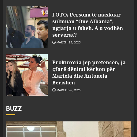
FOTO/ Persona të maskuar
sulmuan “One Albania”,
ngjarja u fsheh. A u vodhën
serverat?
MARCH 25, 2025
Prokuroria jep pretencën, ja
çfarë dënimi kërkon për
Mariela dhe Antonela
Berishën
MARCH 25, 2025
BUZZ