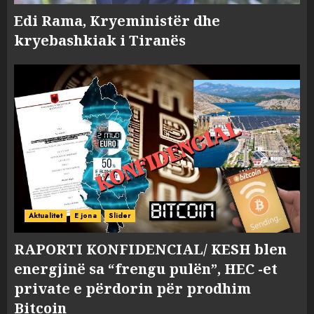
Edi Rama, Kryeministër dhe
kryebashkiak i Tiranës
Aktualitet
E jona
Slider
RAPORTI KONFIDENCIAL/ KESH blen
energjinë sa “frengu pulën”, HEC -et
private e përdorin për prodhim
Bitcoin