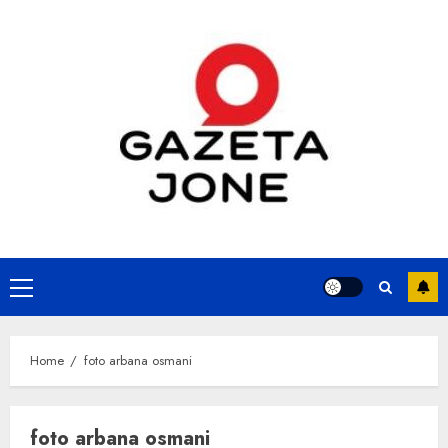
Skip
to
content
Primary
Menu
Home
foto arbana osmani
foto arbana osmani