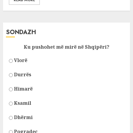
READ MORE
SONDAZH
Ku pushohet më mirë në Shqipëri?
Vlorë
Durrës
Himarë
Ksamil
Dhërmi
Pogradec