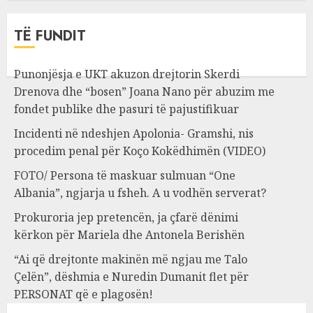
TË FUNDIT
Punonjësja e UKT akuzon drejtorin Skerdi
Drenova dhe “bosen” Joana Nano për abuzim me
fondet publike dhe pasuri të pajustifikuar
Incidenti në ndeshjen Apolonia- Gramshi, nis
procedim penal për Koço Kokëdhimën (VIDEO)
FOTO/ Persona të maskuar sulmuan “One
Albania”, ngjarja u fsheh. A u vodhën serverat?
Prokuroria jep pretencën, ja çfarë dënimi
kërkon për Mariela dhe Antonela Berishën
“Ai që drejtonte makinën më ngjau me Talo
Çelën”, dëshmia e Nuredin Dumanit flet për
PERSONAT që e plagosën!