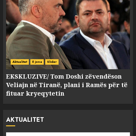
Aktualitet
E jona
Slider
EKSKLUZIVE/ Tom Doshi zëvendëson
Veliajn në Tiranë, plani i Ramës për të
fituar kryeqytetin
AKTUALITET