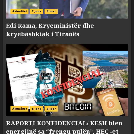
Aktualitet
E jona
Slider
Edi Rama, Kryeministër dhe
kryebashkiak i Tiranës
Aktualitet
E jona
Slider
RAPORTI KONFIDENCIAL/ KESH blen
energjinë sa “frengu pulën”, HEC -et