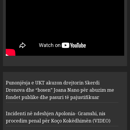
flet për PERSONAT që e
plagosën!
5
MARCH 25, 2025
Punonjësja e UKT akuzon
drejtorin Skerdi Drenova dhe
“bosen” Joana Nano për
abuzim me fondet publike dhe
pasuri të pajustifikuar
1
JULY 24, 2025
Incidenti në ndeshjen
Punonjësja e UKT akuzon drejtorin Skerdi
Apolonia- Gramshi, nis
procedim penal për Koço
Drenova dhe “bosen” Joana Nano për abuzim me
Kokëdhimën (VIDEO)
fondet publike dhe pasuri të pajustifikuar
2
MARCH 27, 2025
Incidenti në ndeshjen Apolonia- Gramshi, nis
procedim penal për Koço Kokëdhimën (VIDEO)
FOTO/ Persona të maskuar
sulmuan “One Albania”,