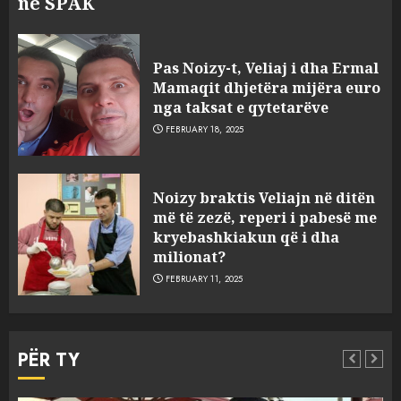
në SPAK
Pas Noizy-t, Veliaj i dha Ermal
Mamaqit dhjetëra mijëra euro
nga taksat e qytetarëve
FEBRUARY 18, 2025
FOTO/ Persona të maskuar
Noizy braktis Veliajn në ditën
sulmuan “One Albania”,
më të zezë, reperi i pabesë me
ngjarja u fsheh. A u vodhën
kryebashkiakun që i dha
serverat?
milionat?
3
MARCH 25, 2025
FEBRUARY 11, 2025
Prokuroria jep pretencën, ja
çfarë dënimi kërkon për
PËR TY
Mariela dhe Antonela
Berishën
MARCH 25, 2025