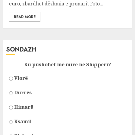
euro, zbardhet dëshmia e pronarit Foto...
READ MORE
SONDAZH
Ku pushohet më mirë në Shqipëri?
Vlorë
Durrës
Himarë
Ksamil