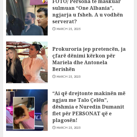
FOTO/ Persona të maskuar
sulmuan “One Albania”,
ngjarja u fsheh. A u vodhën
serverat?
MARCH 25, 2025
Prokuroria jep pretencën, ja
çfarë dënimi kërkon për
Mariela dhe Antonela
Berishën
MARCH 25, 2025
“Ai që drejtonte makinën më
ngjau me Talo Çelën”,
dëshmia e Nuredin Dumanit
flet për PERSONAT që e
plagosën!
MARCH 25, 2025