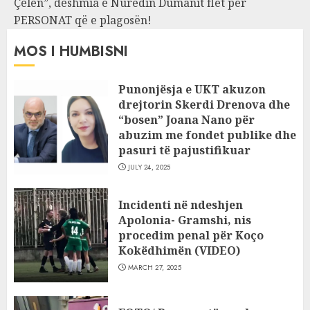
Çelën”, dëshmia e Nuredin Dumanit flet për
PERSONAT që e plagosën!
MOS I HUMBISNI
Punonjësja e UKT akuzon
drejtorin Skerdi Drenova dhe
“bosen” Joana Nano për
abuzim me fondet publike dhe
pasuri të pajustifikuar
JULY 24, 2025
Incidenti në ndeshjen
Apolonia- Gramshi, nis
procedim penal për Koço
Kokëdhimën (VIDEO)
MARCH 27, 2025