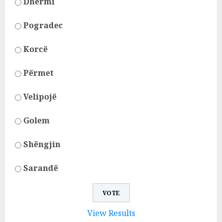
Dhërmi
Pogradec
Korcë
Përmet
Velipojë
Golem
Shëngjin
Sarandë
View Results