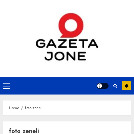
Skip
to
content
Primary
Menu
Home
foto zeneli
foto zeneli