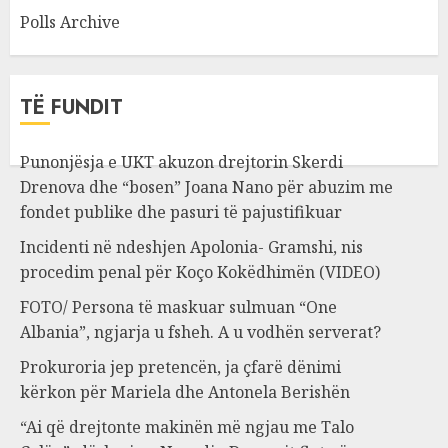
Polls Archive
TË FUNDIT
Punonjësja e UKT akuzon drejtorin Skerdi
Drenova dhe “bosen” Joana Nano për abuzim me
fondet publike dhe pasuri të pajustifikuar
Incidenti në ndeshjen Apolonia- Gramshi, nis
procedim penal për Koço Kokëdhimën (VIDEO)
FOTO/ Persona të maskuar sulmuan “One
Albania”, ngjarja u fsheh. A u vodhën serverat?
Prokuroria jep pretencën, ja çfarë dënimi
kërkon për Mariela dhe Antonela Berishën
“Ai që drejtonte makinën më ngjau me Talo