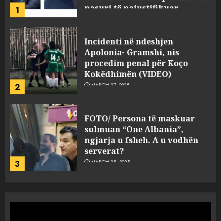
2
MARCH 27, 2025
FOTO/ Persona të maskuar
sulmuan “One Albania”,
ngjarja u fsheh. A u vodhën
serverat?
3
MARCH 25, 2025
Prokuroria jep pretencën, ja
çfarë dënimi kërkon për
Mariela dhe Antonela
Berishën
4
MARCH 25, 2025
“Ai që drejtonte makinën më
ngjau me Talo Çelën”,
dëshmia e Nuredin Dumanit