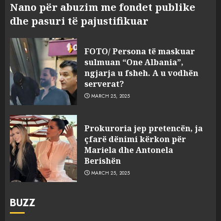
Nano për abuzim me fondet publike
dhe pasuri të pajustifikuar
FOTO/ Persona të maskuar
sulmuan “One Albania”,
ngjarja u fsheh. A u vodhën
serverat?
MARCH 25, 2025
Prokuroria jep pretencën, ja
çfarë dënimi kërkon për
Mariela dhe Antonela
Berishën
MARCH 25, 2025
BUZZ