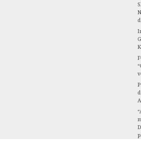
S
N
d
I
G
K
F
“
v
P
d
A
“
m
D
p