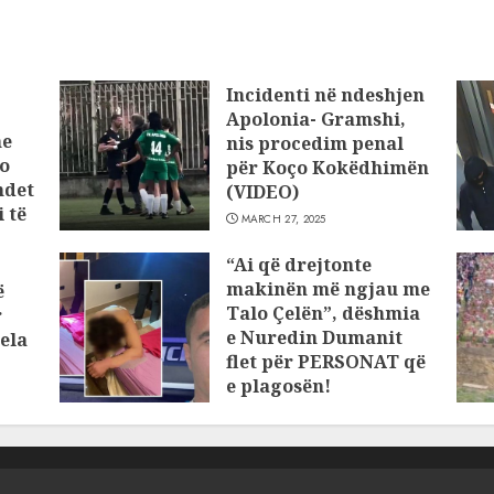
Incidenti në ndeshjen
Apolonia- Gramshi,
he
nis procedim penal
o
për Koço Kokëdhimën
ndet
(VIDEO)
 të
MARCH 27, 2025
“Ai që drejtonte
makinën më ngjau me
ë
Talo Çelën”, dëshmia
r
e Nuredin Dumanit
ela
flet për PERSONAT që
e plagosën!
MARCH 25, 2025