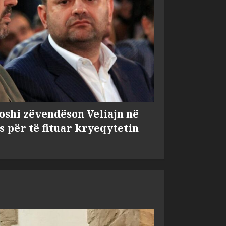
shi zëvendëson Veliajn në
s për të fituar kryeqytetin