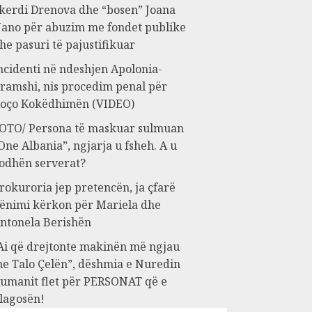
kerdi Drenova dhe “bosen” Joana
ano për abuzim me fondet publike
he pasuri të pajustifikuar
ncidenti në ndeshjen Apolonia-
ramshi, nis procedim penal për
oço Kokëdhimën (VIDEO)
OTO/ Persona të maskuar sulmuan
One Albania”, ngjarja u fsheh. A u
odhën serverat?
rokuroria jep pretencën, ja çfarë
ënimi kërkon për Mariela dhe
ntonela Berishën
Ai që drejtonte makinën më ngjau
e Talo Çelën”, dëshmia e Nuredin
umanit flet për PERSONAT që e
lagosën!