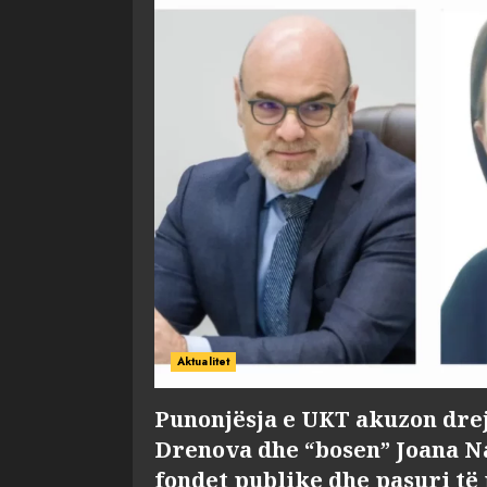
Aktualitet
Punonjësja e UKT akuzon dre
Drenova dhe “bosen” Joana 
fondet publike dhe pasuri të 