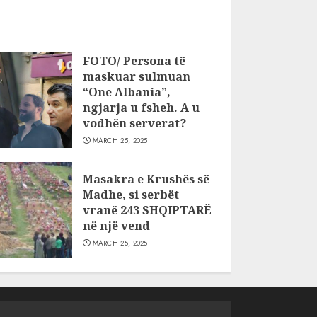
FOTO/ Persona të
maskuar sulmuan
“One Albania”,
ngjarja u fsheh. A u
vodhën serverat?
MARCH 25, 2025
Masakra e Krushës së
Madhe, si serbët
vranë 243 SHQIPTARË
në një vend
MARCH 25, 2025