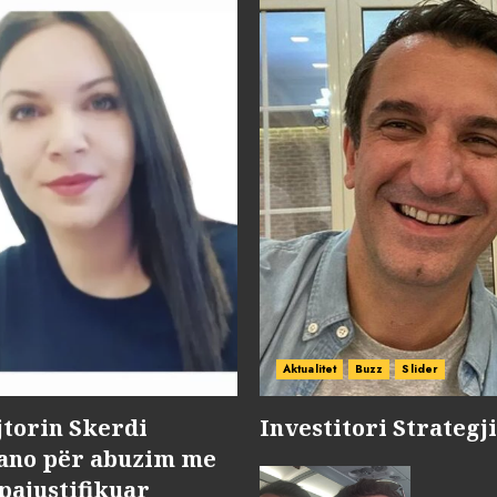
Aktualitet
Buzz
Slider
jtorin Skerdi
Investitori Strategj
Nano për abuzim me
pajustifikuar