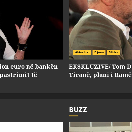
Aktualitet
E jona
Slider
lion euro në bankën
EKSKLUZIVE/ Tom Do
 pastrimit të
Tiranë, plani i Ramë
BUZZ