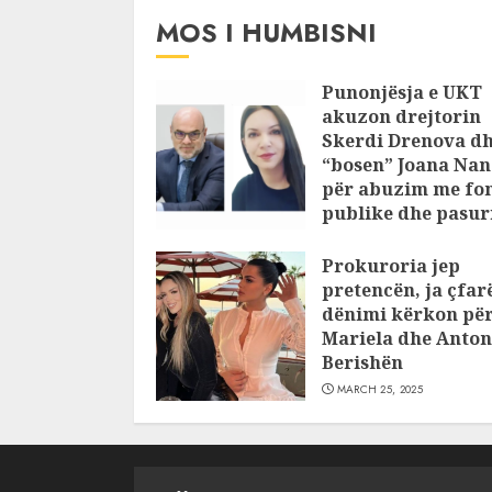
MOS I HUMBISNI
Punonjësja e UKT
akuzon drejtorin
Skerdi Drenova d
“bosen” Joana Nan
për abuzim me fo
publike dhe pasuri
pajustifikuar
Prokuroria jep
JULY 24, 2025
pretencën, ja çfar
dënimi kërkon pë
Mariela dhe Anton
Berishën
MARCH 25, 2025