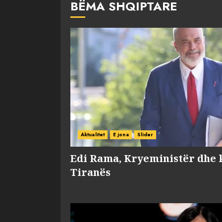
BËMA SHQIPTARE
Aktualitet
E jona
Slider
Edi Rama, Kryeministër dhe 
Tiranës