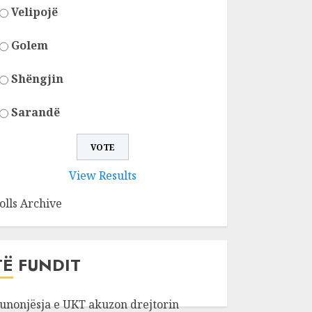
Velipojë
Golem
Shëngjin
Sarandë
View Results
olls Archive
TË FUNDIT
unonjësja e UKT akuzon drejtorin