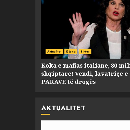
Aktualitet
E jona
Slider
Koka e mafias italiane, 80 mi
shqiptare! Vendi, lavatriçe e
PARAVE të drogës
AKTUALITET