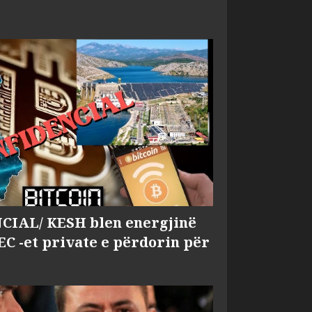
IAL/ KESH blen energjinë
EC -et private e përdorin për