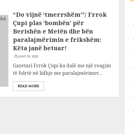
“Do vijnë ‘tmerrshëm’”/ Frrok
Çupi plas ‘bombën’ për
Berishën e Metën dhe bën
paralajmërimin e frikshëm:
Këta janë betuar!
JUNE 29, 2022
Gazetari Frrok Çupi ka dalë me një reagim
të folrtë në lidhje me paralajmërimet...
READ MORE