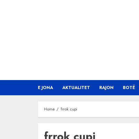
Skip
to
content
E JONA
AKTUALITET
RAJON
BOTË
Home
frrok cupi
frrok cupi