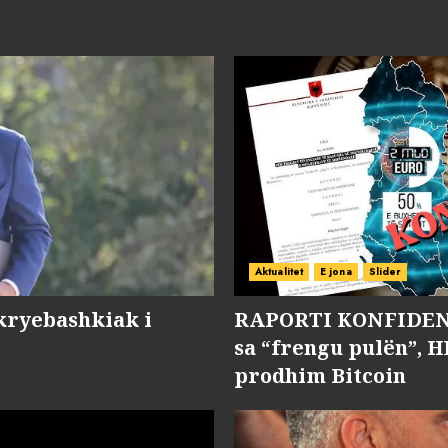
Aktualitet
E jona
Slider
kryebashkiak i
RAPORTI KONFIDENC
sa “frengu pulën”, H
prodhim Bitcoin