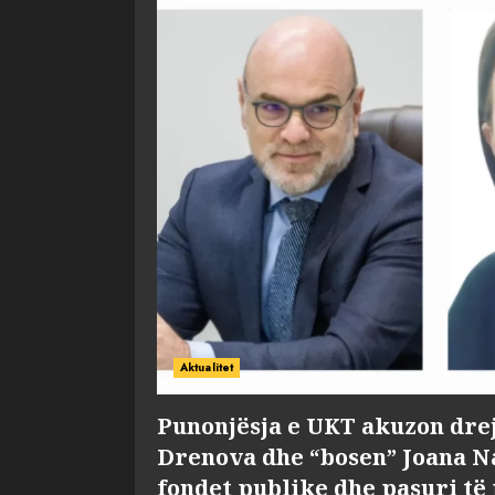
Aktualitet
Punonjësja e UKT akuzon dre
Drenova dhe “bosen” Joana 
fondet publike dhe pasuri të 