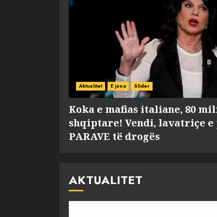
Aktualitet
E jona
Slider
Koka e mafias italiane, 80 mi
shqiptare! Vendi, lavatriçe e
PARAVE të drogës
AKTUALITET