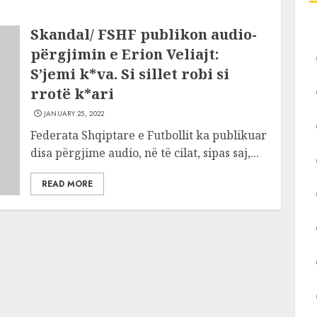
Skandal/ FSHF publikon audio-
përgjimin e Erion Veliajt:
S’jemi k*va. Si sillet robi si
rrotë k*ari
JANUARY 25, 2022
Federata Shqiptare e Futbollit ka publikuar
disa përgjime audio, në të cilat, sipas saj,...
READ MORE