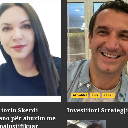
Aktualitet
Buzz
Slider
jtorin Skerdi
Investitori Strategj
Nano për abuzim me
pajustifikuar