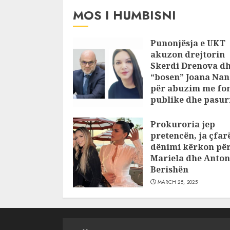
MOS I HUMBISNI
Punonjësja e UKT
akuzon drejtorin
Skerdi Drenova d
“bosen” Joana Nan
për abuzim me fo
publike dhe pasuri
pajustifikuar
Prokuroria jep
JULY 24, 2025
pretencën, ja çfar
dënimi kërkon pë
Mariela dhe Anton
Berishën
MARCH 25, 2025