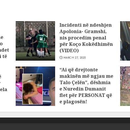
Incidenti në ndeshjen
Apolonia- Gramshi,
he
nis procedim penal
o
për Koço Kokëdhimën
ndet
(VIDEO)
 të
MARCH 27, 2025
“Ai që drejtonte
makinën më ngjau me
ë
Talo Çelën”, dëshmia
r
e Nuredin Dumanit
ela
flet për PERSONAT që
e plagosën!
MARCH 25, 2025