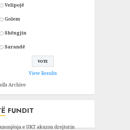
Velipojë
Golem
Shëngjin
Sarandë
View Results
olls Archive
TË FUNDIT
unonjësja e UKT akuzon drejtorin