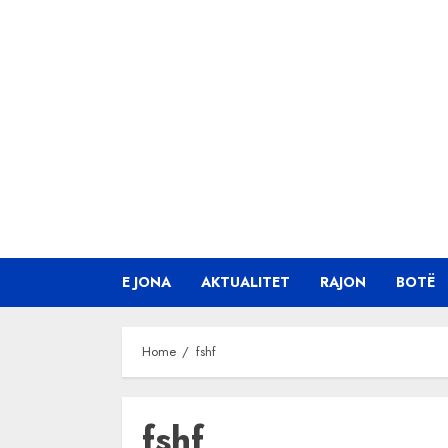
Skip
to
content
E JONA
AKTUALITET
RAJON
BOTË
Home
fshf
fshf