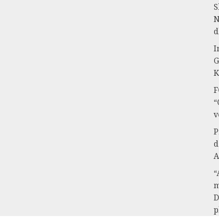
S
N
d
I
G
K
F
“
v
P
d
A
“
m
D
p