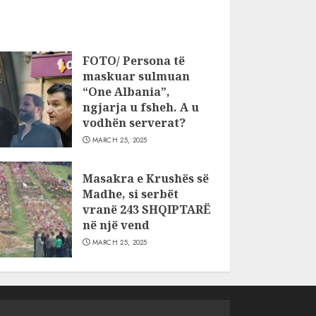
FOTO/ Persona të
maskuar sulmuan
“One Albania”,
ngjarja u fsheh. A u
vodhën serverat?
MARCH 25, 2025
Masakra e Krushës së
Madhe, si serbët
vranë 243 SHQIPTARË
në një vend
MARCH 25, 2025