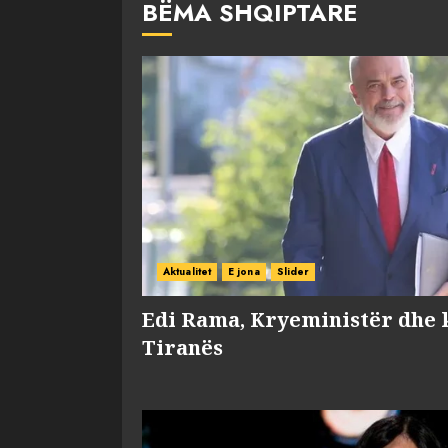
BËMA SHQIPTARE
Aktualitet
E jona
Slider
Edi Rama, Kryeministër dhe 
Tiranës