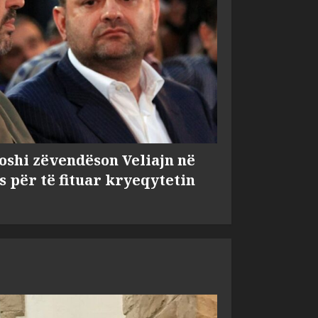
shi zëvendëson Veliajn në
s për të fituar kryeqytetin