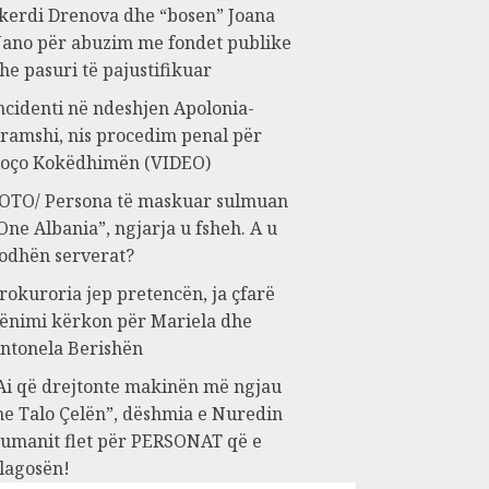
kerdi Drenova dhe “bosen” Joana
ano për abuzim me fondet publike
he pasuri të pajustifikuar
ncidenti në ndeshjen Apolonia-
ramshi, nis procedim penal për
oço Kokëdhimën (VIDEO)
OTO/ Persona të maskuar sulmuan
One Albania”, ngjarja u fsheh. A u
odhën serverat?
rokuroria jep pretencën, ja çfarë
ënimi kërkon për Mariela dhe
ntonela Berishën
Ai që drejtonte makinën më ngjau
e Talo Çelën”, dëshmia e Nuredin
umanit flet për PERSONAT që e
lagosën!