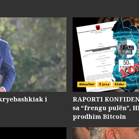
Aktualitet
E jona
Slider
kryebashkiak i
RAPORTI KONFIDENC
sa “frengu pulën”, H
prodhim Bitcoin