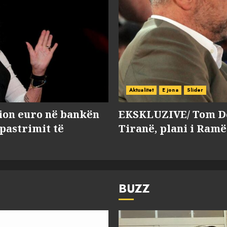
Aktualitet
E jona
Slider
lion euro në bankën
EKSKLUZIVE/ Tom Do
 pastrimit të
Tiranë, plani i Ramë
BUZZ