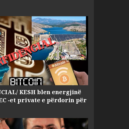
IAL/ KESH blen energjinë
EC -et private e përdorin për