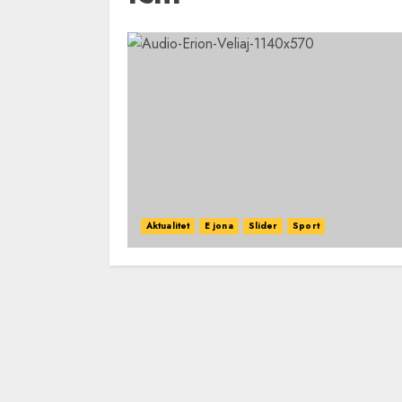
Aktualitet
E jona
Slider
Sport