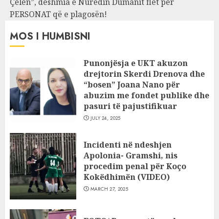
Çelën”, dëshmia e Nuredin Dumanit flet për
PERSONAT që e plagosën!
MOS I HUMBISNI
Punonjësja e UKT akuzon
drejtorin Skerdi Drenova dhe
“bosen” Joana Nano për
abuzim me fondet publike dhe
pasuri të pajustifikuar
JULY 24, 2025
Incidenti në ndeshjen
Apolonia- Gramshi, nis
procedim penal për Koço
Kokëdhimën (VIDEO)
MARCH 27, 2025