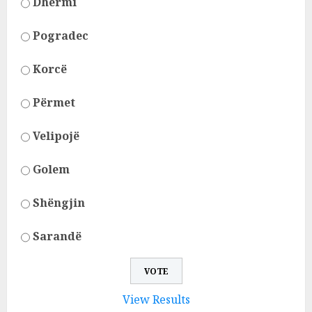
Dhërmi
Pogradec
Korcë
Përmet
Velipojë
Golem
Shëngjin
Sarandë
View Results