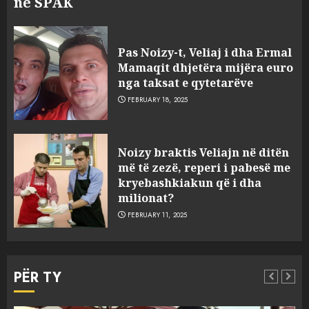
në SPAK
Pas Noizy-t, Veliaj i dha Ermal
Mamaqit dhjetëra mijëra euro
nga taksat e qytetarëve
FEBRUARY 18, 2025
FOTO/ Persona të maskuar
Noizy braktis Veliajn në ditën
sulmuan “One Albania”,
më të zezë, reperi i pabesë me
ngjarja u fsheh. A u vodhën
kryebashkiakun që i dha
serverat?
milionat?
3
MARCH 25, 2025
FEBRUARY 11, 2025
Prokuroria jep pretencën, ja
çfarë dënimi kërkon për
PËR TY
Mariela dhe Antonela
Berishën
MARCH 25, 2025