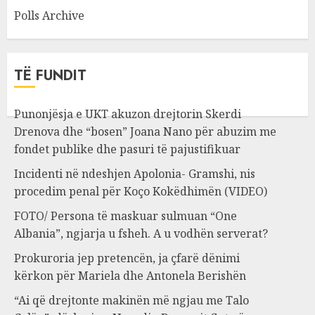
Polls Archive
TË FUNDIT
Punonjësja e UKT akuzon drejtorin Skerdi
Drenova dhe “bosen” Joana Nano për abuzim me
fondet publike dhe pasuri të pajustifikuar
Incidenti në ndeshjen Apolonia- Gramshi, nis
procedim penal për Koço Kokëdhimën (VIDEO)
FOTO/ Persona të maskuar sulmuan “One
Albania”, ngjarja u fsheh. A u vodhën serverat?
Prokuroria jep pretencën, ja çfarë dënimi
kërkon për Mariela dhe Antonela Berishën
“Ai që drejtonte makinën më ngjau me Talo