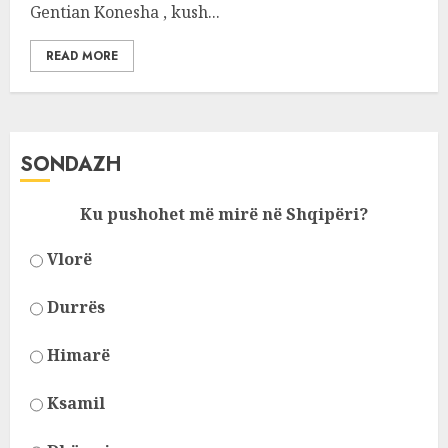
Gentian Konesha , kush...
READ MORE
SONDAZH
Ku pushohet më mirë në Shqipëri?
Vlorë
Durrës
Himarë
Ksamil