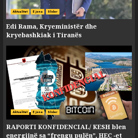
Aktualitet
E jona
Slider
Edi Rama, Kryeministër dhe
kryebashkiak i Tiranës
Aktualitet
E jona
Slider
RAPORTI KONFIDENCIAL/ KESH blen
energjinë sa “frengu pulën”, HEC -et