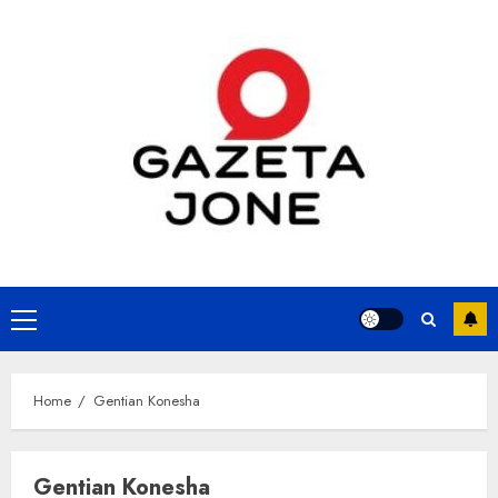
Skip
to
content
Primary
Menu
Home
Gentian Konesha
Gentian Konesha