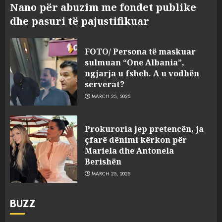
Nano për abuzim me fondet publike
dhe pasuri të pajustifikuar
FOTO/ Persona të maskuar
sulmuan “One Albania”,
ngjarja u fsheh. A u vodhën
serverat?
MARCH 25, 2025
Prokuroria jep pretencën, ja
çfarë dënimi kërkon për
Mariela dhe Antonela
Berishën
MARCH 25, 2025
BUZZ