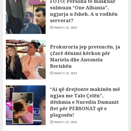
FOTO/ Persona të maskuar
sulmuan “One Albania”,
ngjarja u fsheh. A u vodhën
serverat?
MARCH 25, 2025
Prokuroria jep pretencën, ja
çfarë dënimi kërkon për
Mariela dhe Antonela
Berishën
MARCH 25, 2025
“Ai që drejtonte makinën më
ngjau me Talo Çelën”,
dëshmia e Nuredin Dumanit
flet për PERSONAT që e
plagosën!
MARCH 25, 2025