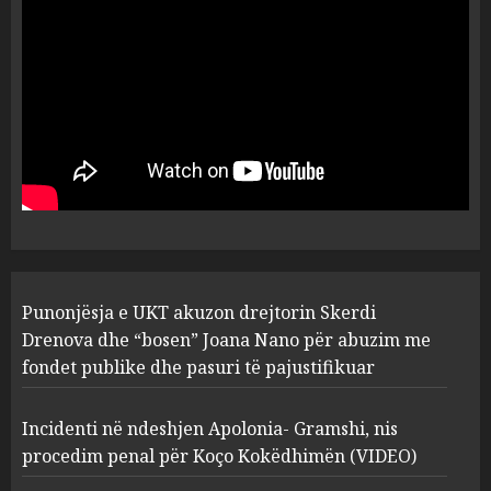
flet për PERSONAT që e
plagosën!
5
MARCH 25, 2025
Punonjësja e UKT akuzon
drejtorin Skerdi Drenova dhe
“bosen” Joana Nano për
abuzim me fondet publike dhe
pasuri të pajustifikuar
1
JULY 24, 2025
Incidenti në ndeshjen
Punonjësja e UKT akuzon drejtorin Skerdi
Apolonia- Gramshi, nis
procedim penal për Koço
Drenova dhe “bosen” Joana Nano për abuzim me
Kokëdhimën (VIDEO)
fondet publike dhe pasuri të pajustifikuar
2
MARCH 27, 2025
Incidenti në ndeshjen Apolonia- Gramshi, nis
procedim penal për Koço Kokëdhimën (VIDEO)
FOTO/ Persona të maskuar
sulmuan “One Albania”,