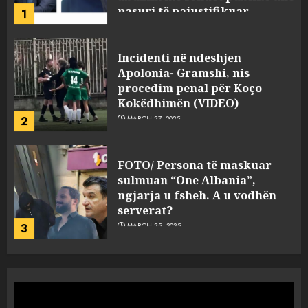
2
MARCH 27, 2025
FOTO/ Persona të maskuar
sulmuan “One Albania”,
ngjarja u fsheh. A u vodhën
serverat?
3
MARCH 25, 2025
Prokuroria jep pretencën, ja
çfarë dënimi kërkon për
Mariela dhe Antonela
Berishën
4
MARCH 25, 2025
“Ai që drejtonte makinën më
ngjau me Talo Çelën”,
dëshmia e Nuredin Dumanit