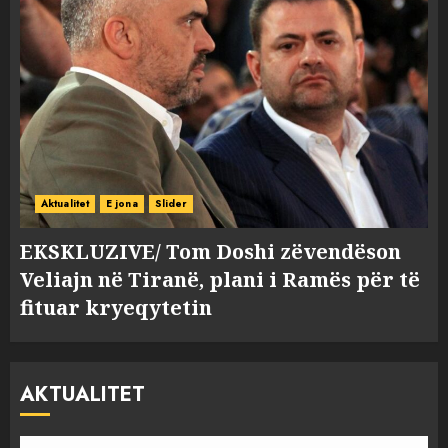
Aktualitet
E jona
Slider
EKSKLUZIVE/ Tom Doshi zëvendëson
Veliajn në Tiranë, plani i Ramës për të
fituar kryeqytetin
AKTUALITET