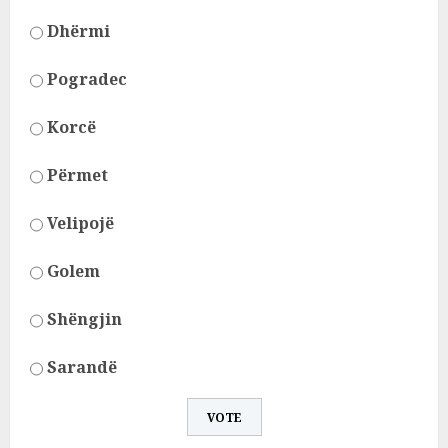
Dhërmi
Pogradec
Korcë
Përmet
Velipojë
Golem
Shëngjin
Sarandë