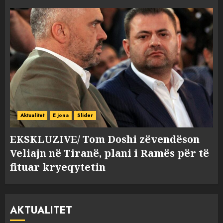
Aktualitet
E jona
Slider
EKSKLUZIVE/ Tom Doshi zëvendëson
Veliajn në Tiranë, plani i Ramës për të
fituar kryeqytetin
AKTUALITET