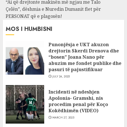
“Ai që drejtonte makinën më ngjau me Talo
Çelën”, dëshmia e Nuredin Dumanit flet për
PERSONAT që e plagosën!
MOS I HUMBISNI
Punonjësja e UKT akuzon
drejtorin Skerdi Drenova dhe
“bosen” Joana Nano për
abuzim me fondet publike dhe
pasuri të pajustifikuar
JULY 24, 2025
Incidenti në ndeshjen
Apolonia- Gramshi, nis
procedim penal për Koço
Kokëdhimën (VIDEO)
MARCH 27, 2025