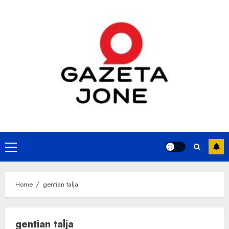
Skip
to
content
Primary
Menu
Home
gentian talja
gentian talja