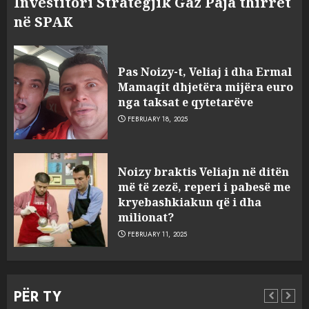
Investitori Strategjik Gaz Paja thirret
në SPAK
Pas Noizy-t, Veliaj i dha Ermal
Mamaqit dhjetëra mijëra euro
nga taksat e qytetarëve
FEBRUARY 18, 2025
FOTO/ Persona të maskuar
Noizy braktis Veliajn në ditën
sulmuan “One Albania”,
më të zezë, reperi i pabesë me
ngjarja u fsheh. A u vodhën
kryebashkiakun që i dha
serverat?
milionat?
3
MARCH 25, 2025
FEBRUARY 11, 2025
Prokuroria jep pretencën, ja
çfarë dënimi kërkon për
PËR TY
Mariela dhe Antonela