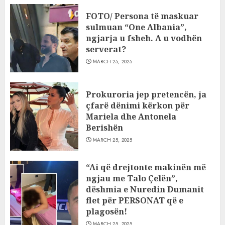
FOTO/ Persona të maskuar
sulmuan “One Albania”,
ngjarja u fsheh. A u vodhën
serverat?
MARCH 25, 2025
Prokuroria jep pretencën, ja
çfarë dënimi kërkon për
Mariela dhe Antonela
Berishën
MARCH 25, 2025
“Ai që drejtonte makinën më
ngjau me Talo Çelën”,
dëshmia e Nuredin Dumanit
flet për PERSONAT që e
plagosën!
MARCH 25, 2025