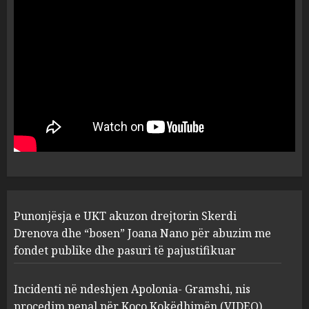
ngjau me Talo Çelën”,
dëshmia e Nuredin Dumanit
flet për PERSONAT që e
plagosën!
5
MARCH 25, 2025
Punonjësja e UKT akuzon
drejtorin Skerdi Drenova dhe
“bosen” Joana Nano për
abuzim me fondet publike dhe
pasuri të pajustifikuar
1
JULY 24, 2025
Incidenti në ndeshjen
Punonjësja e UKT akuzon drejtorin Skerdi
Apolonia- Gramshi, nis
procedim penal për Koço
Drenova dhe “bosen” Joana Nano për abuzim me
Kokëdhimën (VIDEO)
fondet publike dhe pasuri të pajustifikuar
2
MARCH 27, 2025
Incidenti në ndeshjen Apolonia- Gramshi, nis
procedim penal për Koço Kokëdhimën (VIDEO)
FOTO/ Persona të maskuar