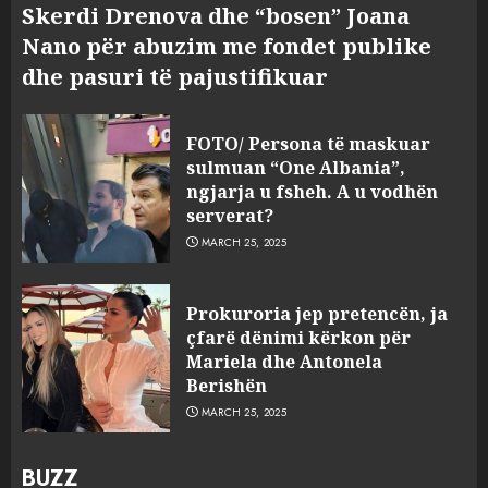
Skerdi Drenova dhe “bosen” Joana
Nano për abuzim me fondet publike
dhe pasuri të pajustifikuar
FOTO/ Persona të maskuar
sulmuan “One Albania”,
ngjarja u fsheh. A u vodhën
serverat?
MARCH 25, 2025
Prokuroria jep pretencën, ja
çfarë dënimi kërkon për
Mariela dhe Antonela
Berishën
MARCH 25, 2025
BUZZ