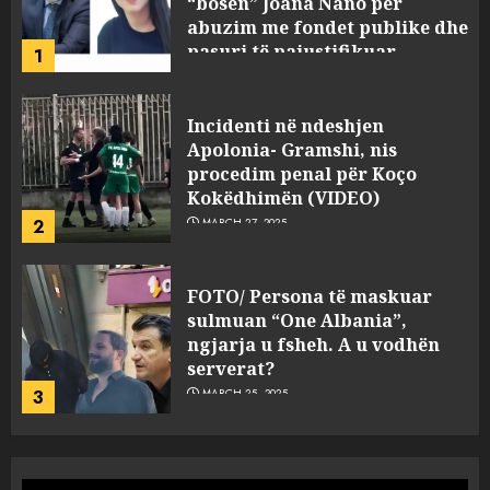
procedim penal për Koço
Kokëdhimën (VIDEO)
2
MARCH 27, 2025
FOTO/ Persona të maskuar
sulmuan “One Albania”,
ngjarja u fsheh. A u vodhën
serverat?
3
MARCH 25, 2025
Prokuroria jep pretencën, ja
çfarë dënimi kërkon për
Mariela dhe Antonela
Berishën
4
MARCH 25, 2025
“Ai që drejtonte makinën më