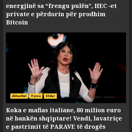
energjinë sa “frengu pulën”, HEC -et
private e përdorin për prodhim
Bitcoin
Aktualitet
E jona
Slider
Koka e mafias italiane, 80 milion euro
në bankën shqiptare! Vendi, lavatriçe
e pastrimit të PARAVE të drogës