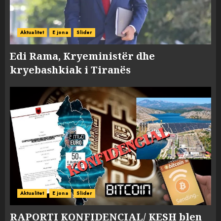
Aktualitet
E jona
Slider
Edi Rama, Kryeministër dhe
kryebashkiak i Tiranës
Aktualitet
E jona
Slider
RAPORTI KONFIDENCIAL/ KESH blen