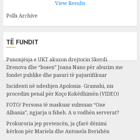
View Results
Polls Archive
TË FUNDIT
Punonjësja e UKT akuzon drejtorin Skerdi
Drenova dhe “bosen” Joana Nano për abuzim me
fondet publike dhe pasuri të pajustifikuar
Incidenti në ndeshjen Apolonia- Gramshi, nis
procedim penal për Koço Kokëdhimën (VIDEO)
FOTO/ Persona të maskuar sulmuan “One
Albania”, ngjarja u fsheh. A u vodhën serverat?
Prokuroria jep pretencën, ja çfarë dënimi
kërkon për Mariela dhe Antonela Berishën