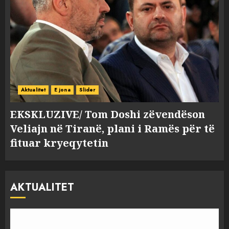
Aktualitet
E jona
Slider
EKSKLUZIVE/ Tom Doshi zëvendëson
Veliajn në Tiranë, plani i Ramës për të
fituar kryeqytetin
AKTUALITET