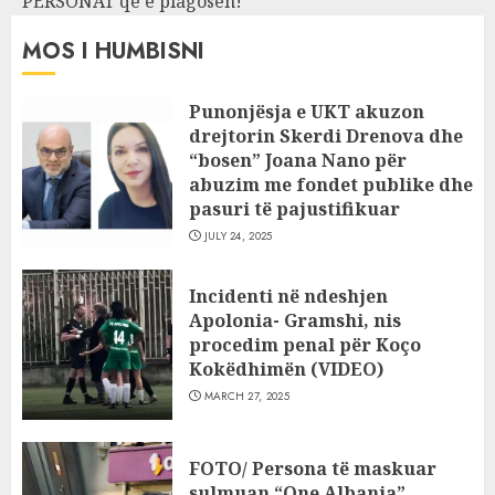
PERSONAT që e plagosën!
MOS I HUMBISNI
Punonjësja e UKT akuzon
drejtorin Skerdi Drenova dhe
“bosen” Joana Nano për
abuzim me fondet publike dhe
pasuri të pajustifikuar
JULY 24, 2025
Incidenti në ndeshjen
Apolonia- Gramshi, nis
procedim penal për Koço
Kokëdhimën (VIDEO)
MARCH 27, 2025
FOTO/ Persona të maskuar
sulmuan “One Albania”,