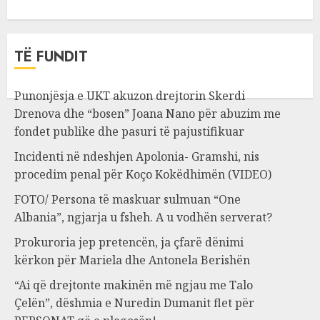
TË FUNDIT
Punonjësja e UKT akuzon drejtorin Skerdi
Drenova dhe “bosen” Joana Nano për abuzim me
fondet publike dhe pasuri të pajustifikuar
Incidenti në ndeshjen Apolonia- Gramshi, nis
procedim penal për Koço Kokëdhimën (VIDEO)
FOTO/ Persona të maskuar sulmuan “One
Albania”, ngjarja u fsheh. A u vodhën serverat?
Prokuroria jep pretencën, ja çfarë dënimi
kërkon për Mariela dhe Antonela Berishën
“Ai që drejtonte makinën më ngjau me Talo
Çelën”, dëshmia e Nuredin Dumanit flet për