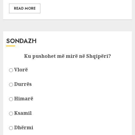
READ MORE
SONDAZH
Ku pushohet më mirë në Shqipëri?
Vlorë
Durrës
Himarë
Ksamil
Dhërmi