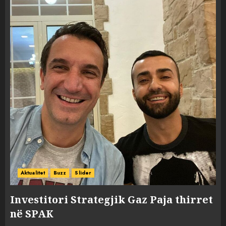
Aktualitet
Buzz
Slider
Investitori Strategjik Gaz Paja thirret
në SPAK