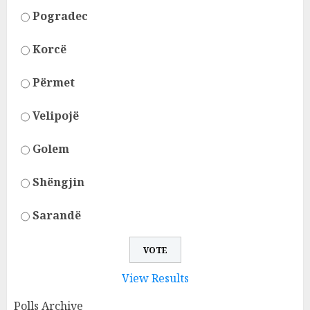
Pogradec
Korcë
Përmet
Velipojë
Golem
Shëngjin
Sarandë
View Results
Polls Archive