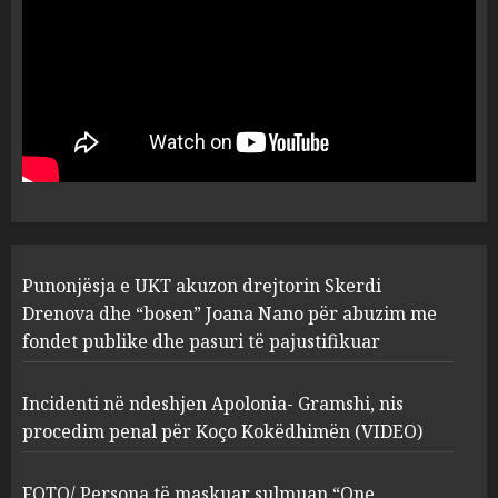
plagosën!
5
MARCH 25, 2025
Punonjësja e UKT akuzon
drejtorin Skerdi Drenova dhe
“bosen” Joana Nano për
abuzim me fondet publike dhe
pasuri të pajustifikuar
1
JULY 24, 2025
Incidenti në ndeshjen
Punonjësja e UKT akuzon drejtorin Skerdi
Apolonia- Gramshi, nis
procedim penal për Koço
Drenova dhe “bosen” Joana Nano për abuzim me
Kokëdhimën (VIDEO)
fondet publike dhe pasuri të pajustifikuar
2
MARCH 27, 2025
Incidenti në ndeshjen Apolonia- Gramshi, nis
procedim penal për Koço Kokëdhimën (VIDEO)
FOTO/ Persona të maskuar
sulmuan “One Albania”,
ngjarja u fsheh. A u vodhën
FOTO/ Persona të maskuar sulmuan “One