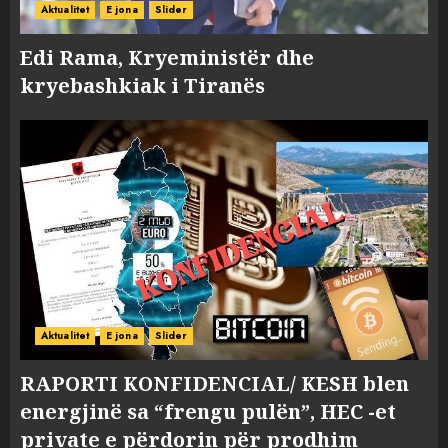
Aktualitet
E jona
Slider
Edi Rama, Kryeministër dhe
kryebashkiak i Tiranës
Aktualitet
E jona
Slider
RAPORTI KONFIDENCIAL/ KESH blen
energjinë sa “frengu pulën”, HEC -et
private e përdorin për prodhim