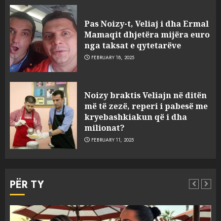
Pas Noizy-t, Veliaj i dha Ermal
Mamaqit dhjetëra mijëra euro
nga taksat e qytetarëve
FEBRUARY 18, 2025
FOTO/ Persona të maskuar
Noizy braktis Veliajn në ditën
sulmuan “One Albania”,
më të zezë, reperi i pabesë me
ngjarja u fsheh. A u vodhën
kryebashkiakun që i dha
serverat?
milionat?
3
MARCH 25, 2025
FEBRUARY 11, 2025
Prokuroria jep pretencën, ja
çfarë dënimi kërkon për
PËR TY
Mariela dhe Antonela
Berishën
4
MARCH 25, 2025