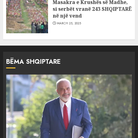
Masakra e Krushës së Madhe,
si serbët vranë 243 SHQIPTARË
në një vend
MARCH 25, 2025
BËMA SHQIPTARE