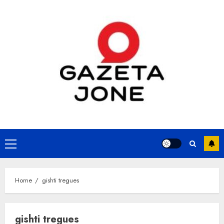
Skip
to
content
Primary
Menu
Home
gishti tregues
gishti tregues