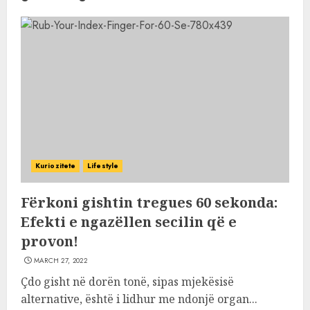
Kuriozitete
Lifestyle
Fërkoni gishtin tregues 60 sekonda:
Efekti e ngazëllen secilin që e
provon!
MARCH 27, 2022
Çdo gisht në dorën tonë, sipas mjekësisë
alternative, është i lidhur me ndonjë organ...