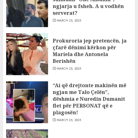
ngjarja u fsheh. A u vodhën
serverat?
MARCH 25, 2025
Prokuroria jep pretencën, ja
çfarë dënimi kërkon për
Mariela dhe Antonela
Berishën
MARCH 25, 2025
“Ai që drejtonte makinën më
ngjau me Talo Çelën”,
dëshmia e Nuredin Dumanit
flet për PERSONAT që e
plagosën!
MARCH 25, 2025