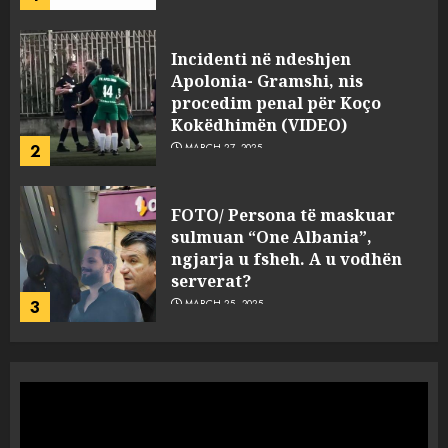
FOTO/ Persona të maskuar
sulmuan “One Albania”,
ngjarja u fsheh. A u vodhën
serverat?
3
MARCH 25, 2025
Prokuroria jep pretencën, ja
çfarë dënimi kërkon për
Mariela dhe Antonela
Berishën
4
MARCH 25, 2025
“Ai që drejtonte makinën më
ngjau me Talo Çelën”,
dëshmia e Nuredin Dumanit
flet për PERSONAT që e