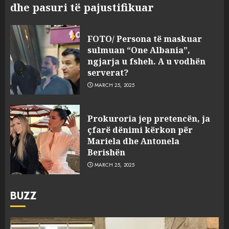
dhe pasuri të pajustifikuar
FOTO/ Persona të maskuar
sulmuan “One Albania”,
ngjarja u fsheh. A u vodhën
serverat?
MARCH 25, 2025
Prokuroria jep pretencën, ja
çfarë dënimi kërkon për
Mariela dhe Antonela
Berishën
MARCH 25, 2025
BUZZ