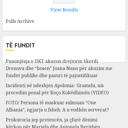
View Results
Polls Archive
TË FUNDIT
Punonjësja e UKT akuzon drejtorin Skerdi
Drenova dhe “bosen” Joana Nano për abuzim me
fondet publike dhe pasuri të pajustifikuar
Incidenti në ndeshjen Apolonia- Gramshi, nis
procedim penal për Koço Kokëdhimën (VIDEO)
FOTO/ Persona të maskuar sulmuan “One
Albania”, ngjarja u fsheh. A u vodhën serverat?
Prokuroria jep pretencën, ja çfarë dënimi
kërkon për Mariela dhe Antonela Berishën