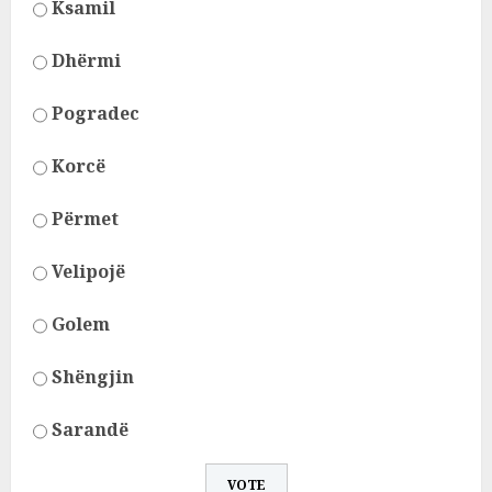
Ksamil
Dhërmi
Pogradec
Korcë
Përmet
Velipojë
Golem
Shëngjin
Sarandë