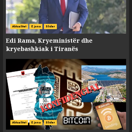
Aktualitet
E jona
Slider
Edi Rama, Kryeministër dhe
kryebashkiak i Tiranës
Aktualitet
E jona
Slider