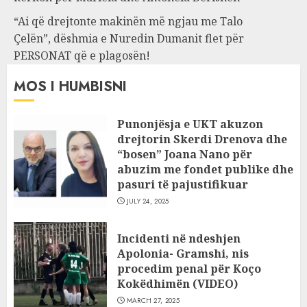
“Ai që drejtonte makinën më ngjau me Talo
Çelën”, dëshmia e Nuredin Dumanit flet për
PERSONAT që e plagosën!
MOS I HUMBISNI
Punonjësja e UKT akuzon
drejtorin Skerdi Drenova dhe
“bosen” Joana Nano për
abuzim me fondet publike dhe
pasuri të pajustifikuar
JULY 24, 2025
Incidenti në ndeshjen
Apolonia- Gramshi, nis
procedim penal për Koço
Kokëdhimën (VIDEO)
MARCH 27, 2025