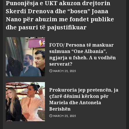
Punonjësja e UKT akuzon drejtorin
Skerdi Drenova dhe “bosen” Joana
Nano për abuzim me fondet publike
dhe pasuri të pajustifikuar
FOTO/ Persona të maskuar
sulmuan “One Albania”,
ngjarja u fsheh. A u vodhën
serverat?
MARCH 25, 2025
Prokuroria jep pretencën, ja
çfarë dënimi kërkon për
Mariela dhe Antonela
Berishën
MARCH 25, 2025