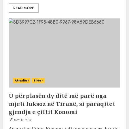
READ MORE
Aktualitet
Slider
U përplasën dy ditë më parë nga
mjeti luksoz në Tiranë, si paraqitet
gjendja e çiftit Konomi
MAY 10, 2022
Arjan dhe Vilma Konomi, çifti që u përplas dy ditë