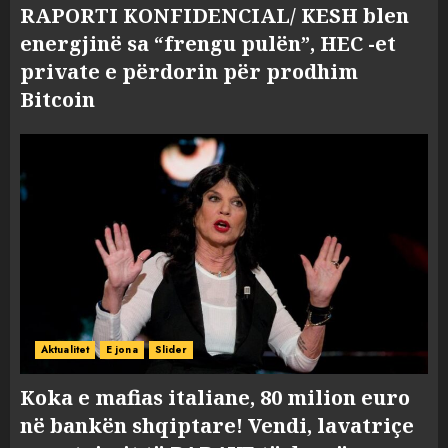
RAPORTI KONFIDENCIAL/ KESH blen
energjinë sa “frengu pulën”, HEC -et
private e përdorin për prodhim
Bitcoin
Aktualitet
E jona
Slider
Koka e mafias italiane, 80 milion euro
në bankën shqiptare! Vendi, lavatriçe