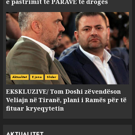
e pastrimit të PARAVE të drogës
Aktualitet
E jona
Slider
EKSKLUZIVE/ Tom Doshi zëvendëson
Veliajn në Tiranë, plani i Ramës për të
fituar kryeqytetin
AKTUALITET