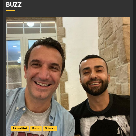
BUZZ
Aktualitet
Buzz
Slider