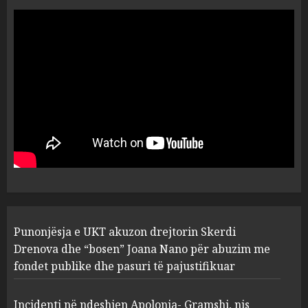
“Ai që drejtonte makinën më
ngjau me Talo Çelën”,
dëshmia e Nuredin Dumanit
flet për PERSONAT që e
plagosën!
5
MARCH 25, 2025
Punonjësja e UKT akuzon
drejtorin Skerdi Drenova dhe
“bosen” Joana Nano për
abuzim me fondet publike dhe
pasuri të pajustifikuar
1
JULY 24, 2025
Incidenti në ndeshjen
Punonjësja e UKT akuzon drejtorin Skerdi
Apolonia- Gramshi, nis
procedim penal për Koço
Drenova dhe “bosen” Joana Nano për abuzim me
Kokëdhimën (VIDEO)
fondet publike dhe pasuri të pajustifikuar
2
MARCH 27, 2025
Incidenti në ndeshjen Apolonia- Gramshi, nis