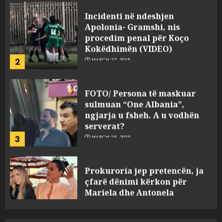
Apolonia- Gramshi, nis
procedim penal për Koço
Kokëdhimën (VIDEO)
2
MARCH 27, 2025
FOTO/ Persona të maskuar
sulmuan “One Albania”,
ngjarja u fsheh. A u vodhën
serverat?
3
MARCH 25, 2025
Prokuroria jep pretencën, ja
çfarë dënimi kërkon për
Mariela dhe Antonela
Berishën
4
MARCH 25, 2025