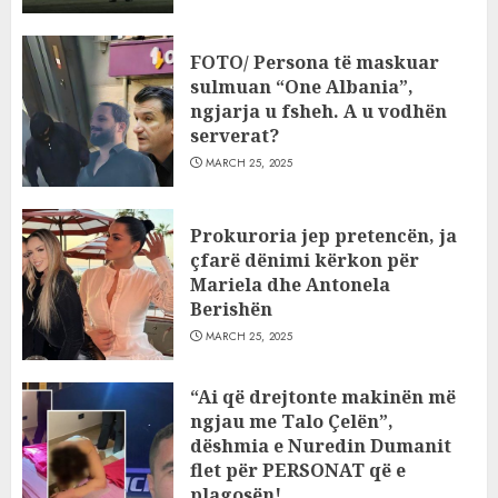
FOTO/ Persona të maskuar
sulmuan “One Albania”,
ngjarja u fsheh. A u vodhën
serverat?
MARCH 25, 2025
Prokuroria jep pretencën, ja
çfarë dënimi kërkon për
Mariela dhe Antonela
Berishën
MARCH 25, 2025
“Ai që drejtonte makinën më
ngjau me Talo Çelën”,
dëshmia e Nuredin Dumanit
flet për PERSONAT që e
plagosën!