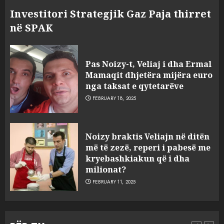
Investitori Strategjik Gaz Paja thirret
në SPAK
Pas Noizy-t, Veliaj i dha Ermal
Mamaqit dhjetëra mijëra euro
nga taksat e qytetarëve
FEBRUARY 18, 2025
FOTO/ Persona të maskuar
Noizy braktis Veliajn në ditën
sulmuan “One Albania”,
më të zezë, reperi i pabesë me
ngjarja u fsheh. A u vodhën
kryebashkiakun që i dha
serverat?
milionat?
3
MARCH 25, 2025
FEBRUARY 11, 2025
Prokuroria jep pretencën, ja
çfarë dënimi kërkon për