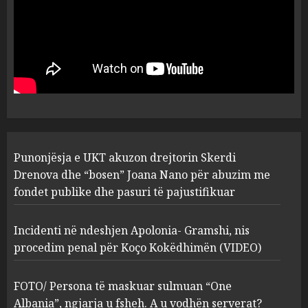
MARCH 25, 2025
Punonjësja e UKT akuzon
drejtorin Skerdi Drenova dhe
“bosen” Joana Nano për
abuzim me fondet publike dhe
pasuri të pajustifikuar
1
JULY 24, 2025
Incidenti në ndeshjen
Punonjësja e UKT akuzon drejtorin Skerdi
Apolonia- Gramshi, nis
procedim penal për Koço
Drenova dhe “bosen” Joana Nano për abuzim me
Kokëdhimën (VIDEO)
fondet publike dhe pasuri të pajustifikuar
2
MARCH 27, 2025
Incidenti në ndeshjen Apolonia- Gramshi, nis
procedim penal për Koço Kokëdhimën (VIDEO)
FOTO/ Persona të maskuar
sulmuan “One Albania”,
ngjarja u fsheh. A u vodhën
FOTO/ Persona të maskuar sulmuan “One
serverat?
Albania”, ngjarja u fsheh. A u vodhën serverat?