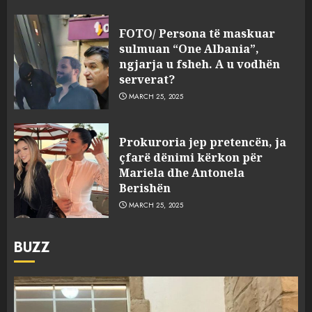
FOTO/ Persona të maskuar
sulmuan “One Albania”,
ngjarja u fsheh. A u vodhën
serverat?
MARCH 25, 2025
Prokuroria jep pretencën, ja
çfarë dënimi kërkon për
Mariela dhe Antonela
Berishën
MARCH 25, 2025
BUZZ