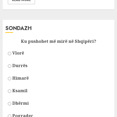
READ MORE
SONDAZH
Ku pushohet më mirë në Shqipëri?
Vlorë
Durrës
Himarë
Ksamil
Dhërmi
Pogradec