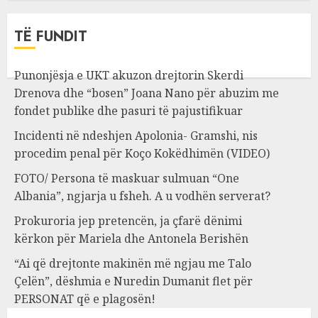
TË FUNDIT
Punonjësja e UKT akuzon drejtorin Skerdi
Drenova dhe “bosen” Joana Nano për abuzim me
fondet publike dhe pasuri të pajustifikuar
Incidenti në ndeshjen Apolonia- Gramshi, nis
procedim penal për Koço Kokëdhimën (VIDEO)
FOTO/ Persona të maskuar sulmuan “One
Albania”, ngjarja u fsheh. A u vodhën serverat?
Prokuroria jep pretencën, ja çfarë dënimi
kërkon për Mariela dhe Antonela Berishën
“Ai që drejtonte makinën më ngjau me Talo
Çelën”, dëshmia e Nuredin Dumanit flet për
PERSONAT që e plagosën!