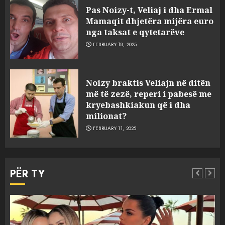
Pas Noizy-t, Veliaj i dha Ermal
Mamaqit dhjetëra mijëra euro
nga taksat e qytetarëve
FEBRUARY 18, 2025
FOTO/ Persona të maskuar
Noizy braktis Veliajn në ditën
sulmuan “One Albania”,
më të zezë, reperi i pabesë me
ngjarja u fsheh. A u vodhën
kryebashkiakun që i dha
serverat?
milionat?
3
MARCH 25, 2025
FEBRUARY 11, 2025
Prokuroria jep pretencën, ja
çfarë dënimi kërkon për
PËR TY
Mariela dhe Antonela
Berishën
4
MARCH 25, 2025