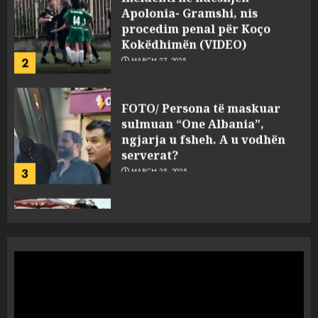
FOTO/ Persona të maskuar
sulmuan “One Albania”,
ngjarja u fsheh. A u vodhën
serverat?
3
MARCH 25, 2025
Prokuroria jep pretencën, ja
çfarë dënimi kërkon për
Mariela dhe Antonela
Berishën
4
MARCH 25, 2025
“Ai që drejtonte makinën më
ngjau me Talo Çelën”,
dëshmia e Nuredin Dumanit
flet për PERSONAT që e
plagosën!
5