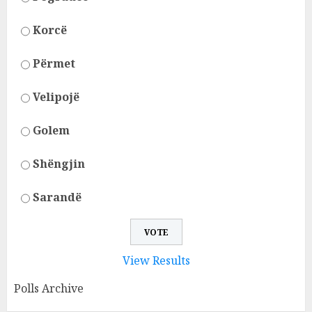
Korcë
Përmet
Velipojë
Golem
Shëngjin
Sarandë
View Results
Polls Archive