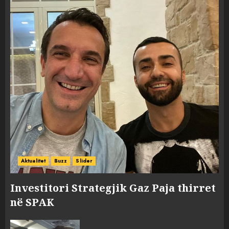
Aktualitet
Buzz
Slider
Investitori Strategjik Gaz Paja thirret
në SPAK