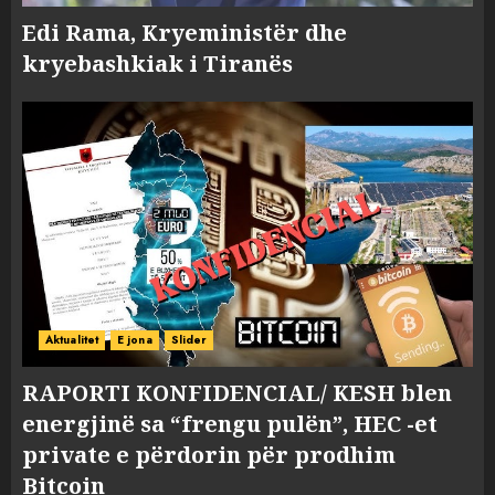
Edi Rama, Kryeministër dhe
kryebashkiak i Tiranës
Aktualitet
E jona
Slider
RAPORTI KONFIDENCIAL/ KESH blen
energjinë sa “frengu pulën”, HEC -et
private e përdorin për prodhim
Bitcoin