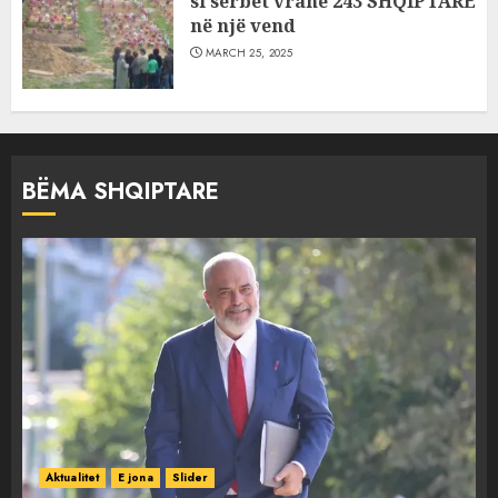
si serbët vranë 243 SHQIPTARË
në një vend
MARCH 25, 2025
BËMA SHQIPTARE
Aktualitet
E jona
Slider