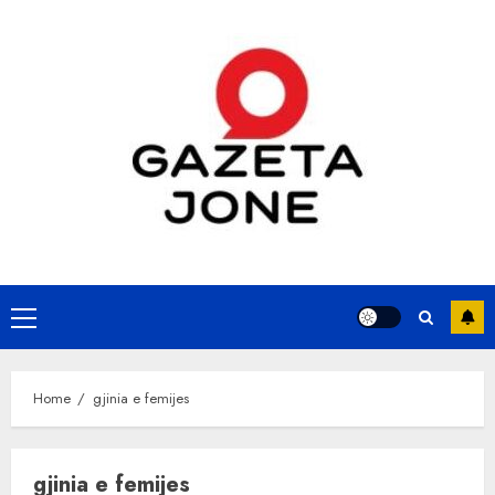
Skip
to
content
Primary
Menu
Home
gjinia e femijes
gjinia e femijes