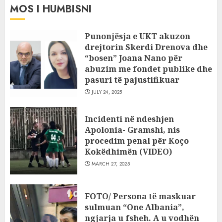
MOS I HUMBISNI
Punonjësja e UKT akuzon
drejtorin Skerdi Drenova dhe
“bosen” Joana Nano për
abuzim me fondet publike dhe
pasuri të pajustifikuar
JULY 24, 2025
Incidenti në ndeshjen
Apolonia- Gramshi, nis
procedim penal për Koço
Kokëdhimën (VIDEO)
MARCH 27, 2025
FOTO/ Persona të maskuar
sulmuan “One Albania”,
ngjarja u fsheh. A u vodhën