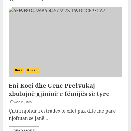
Buzz
Slider
Eni Koçi dhe Genc Prelvukaj
zbulojnë gjininë e fëmijës së tyre
MAY 22, 2022
Çifti i njohur i estradës të cilët pak ditë më parë
njoftuan se janë...