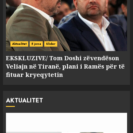
Aktualitet
E jona
Slider
EKSKLUZIVE/ Tom Doshi zëvendëson
Veliajn në Tiranë, plani i Ramës për të
fituar kryeqytetin
AKTUALITET