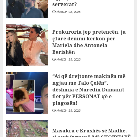
serverat?
MARCH 25, 2025
Prokuroria jep pretencën, ja
çfarë dënimi kërkon për
Mariela dhe Antonela
Berishën
MARCH 25, 2025
“Ai që drejtonte makinën më
ngjau me Talo Çelën”,
dëshmia e Nuredin Dumanit
flet për PERSONAT që e
plagosën!
MARCH 25, 2025
Masakra e Krushës së Madhe,