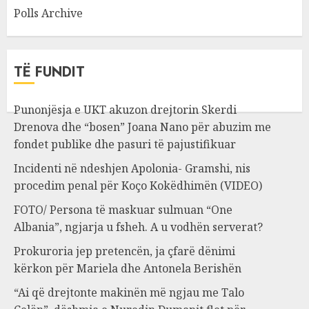
Polls Archive
TË FUNDIT
Punonjësja e UKT akuzon drejtorin Skerdi
Drenova dhe “bosen” Joana Nano për abuzim me
fondet publike dhe pasuri të pajustifikuar
Incidenti në ndeshjen Apolonia- Gramshi, nis
procedim penal për Koço Kokëdhimën (VIDEO)
FOTO/ Persona të maskuar sulmuan “One
Albania”, ngjarja u fsheh. A u vodhën serverat?
Prokuroria jep pretencën, ja çfarë dënimi
kërkon për Mariela dhe Antonela Berishën
“Ai që drejtonte makinën më ngjau me Talo