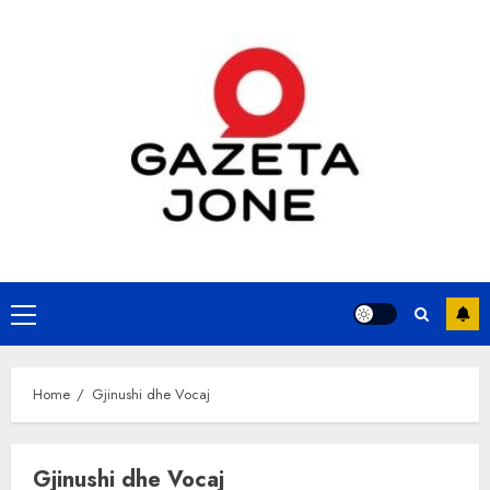
Skip
to
content
Primary
Menu
Home
Gjinushi dhe Vocaj
Gjinushi dhe Vocaj