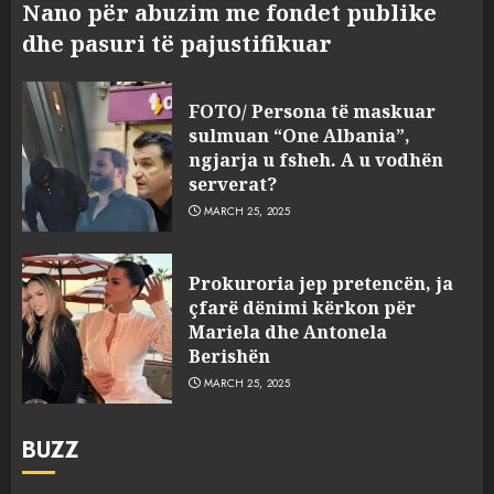
Nano për abuzim me fondet publike
dhe pasuri të pajustifikuar
FOTO/ Persona të maskuar
sulmuan “One Albania”,
ngjarja u fsheh. A u vodhën
serverat?
MARCH 25, 2025
Prokuroria jep pretencën, ja
çfarë dënimi kërkon për
Mariela dhe Antonela
Berishën
MARCH 25, 2025
BUZZ