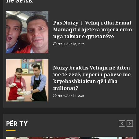
në SPAK
Pas Noizy-t, Veliaj i dha Ermal
Mamaqit dhjetëra mijëra euro
nga taksat e qytetarëve
FEBRUARY 18, 2025
FOTO/ Persona të maskuar
Noizy braktis Veliajn në ditën
sulmuan “One Albania”,
më të zezë, reperi i pabesë me
ngjarja u fsheh. A u vodhën
kryebashkiakun që i dha
serverat?
milionat?
3
MARCH 25, 2025
FEBRUARY 11, 2025
Prokuroria jep pretencën, ja
çfarë dënimi kërkon për
PËR TY
Mariela dhe Antonela
Berishën
MARCH 25, 2025