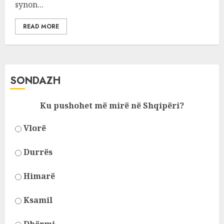
synon...
READ MORE
SONDAZH
Ku pushohet më mirë në Shqipëri?
Vlorë
Durrës
Himarë
Ksamil