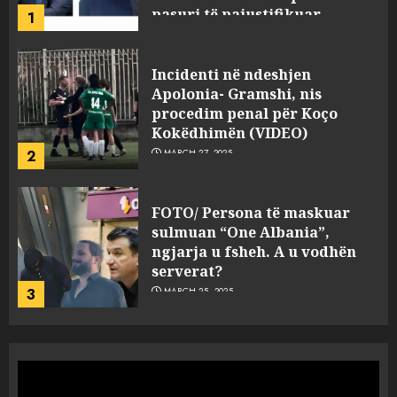
2
MARCH 27, 2025
FOTO/ Persona të maskuar
sulmuan “One Albania”,
ngjarja u fsheh. A u vodhën
serverat?
3
MARCH 25, 2025
Prokuroria jep pretencën, ja
çfarë dënimi kërkon për
Mariela dhe Antonela
Berishën
4
MARCH 25, 2025
“Ai që drejtonte makinën më
ngjau me Talo Çelën”,
dëshmia e Nuredin Dumanit