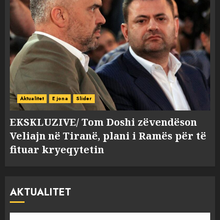
Aktualitet
E jona
Slider
EKSKLUZIVE/ Tom Doshi zëvendëson
Veliajn në Tiranë, plani i Ramës për të
fituar kryeqytetin
AKTUALITET