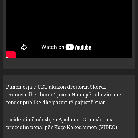
flet për PERSONAT që e
plagosën!
5
MARCH 25, 2025
Punonjësja e UKT akuzon
drejtorin Skerdi Drenova dhe
“bosen” Joana Nano për
abuzim me fondet publike dhe
pasuri të pajustifikuar
1
JULY 24, 2025
Incidenti në ndeshjen
Punonjësja e UKT akuzon drejtorin Skerdi
Apolonia- Gramshi, nis
procedim penal për Koço
Drenova dhe “bosen” Joana Nano për abuzim me
Kokëdhimën (VIDEO)
fondet publike dhe pasuri të pajustifikuar
2
MARCH 27, 2025
Incidenti në ndeshjen Apolonia- Gramshi, nis
procedim penal për Koço Kokëdhimën (VIDEO)
FOTO/ Persona të maskuar
sulmuan “One Albania”,