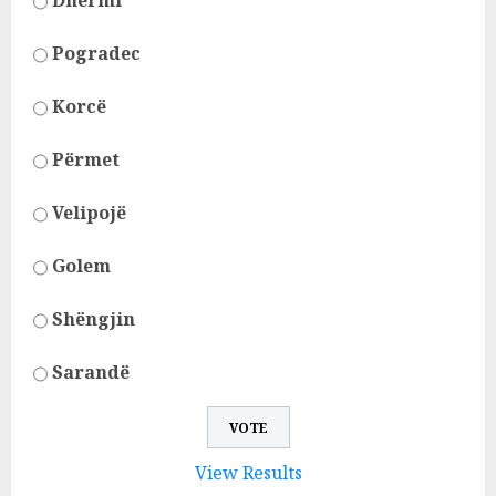
Dhërmi
Pogradec
Korcë
Përmet
Velipojë
Golem
Shëngjin
Sarandë
View Results