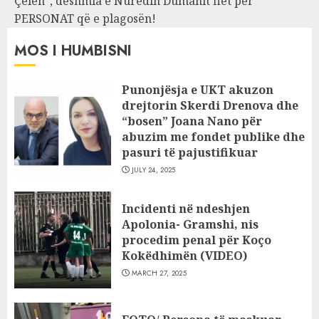
Çelën”, dëshmia e Nuredin Dumanit flet për
PERSONAT që e plagosën!
MOS I HUMBISNI
Punonjësja e UKT akuzon
drejtorin Skerdi Drenova dhe
“bosen” Joana Nano për
abuzim me fondet publike dhe
pasuri të pajustifikuar
JULY 24, 2025
Incidenti në ndeshjen
Apolonia- Gramshi, nis
procedim penal për Koço
Kokëdhimën (VIDEO)
MARCH 27, 2025