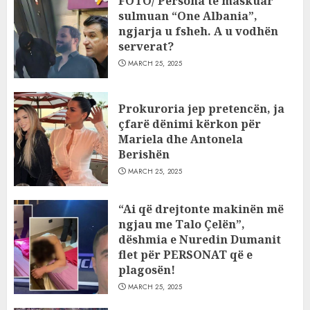
FOTO/ Persona të maskuar
sulmuan “One Albania”,
ngjarja u fsheh. A u vodhën
serverat?
MARCH 25, 2025
Prokuroria jep pretencën, ja
çfarë dënimi kërkon për
Mariela dhe Antonela
Berishën
MARCH 25, 2025
“Ai që drejtonte makinën më
ngjau me Talo Çelën”,
dëshmia e Nuredin Dumanit
flet për PERSONAT që e
plagosën!
MARCH 25, 2025