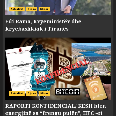
Aktualitet
E jona
Slider
Edi Rama, Kryeministër dhe
kryebashkiak i Tiranës
Aktualitet
E jona
Slider
RAPORTI KONFIDENCIAL/ KESH blen
energjinë sa “frengu pulën”, HEC -et