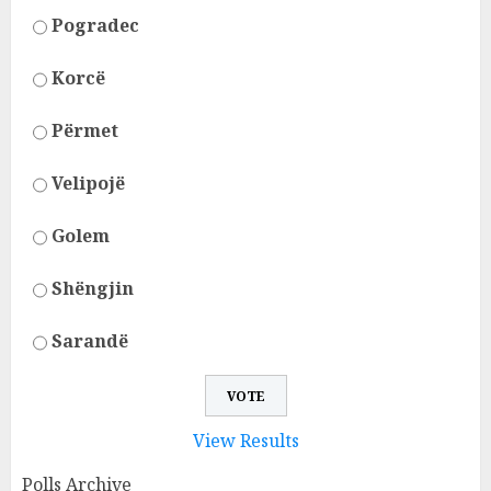
Pogradec
Korcë
Përmet
Velipojë
Golem
Shëngjin
Sarandë
View Results
Polls Archive