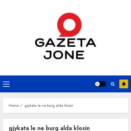
Skip
to
content
Primary
Menu
Home
gjykata le ne burg alda klosin
gjykata le ne burg alda klosin