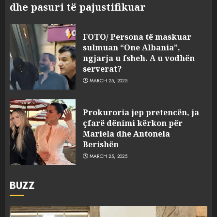
dhe pasuri të pajustifikuar
FOTO/ Persona të maskuar
sulmuan “One Albania”,
ngjarja u fsheh. A u vodhën
serverat?
MARCH 25, 2025
Prokuroria jep pretencën, ja
çfarë dënimi kërkon për
Mariela dhe Antonela
Berishën
MARCH 25, 2025
BUZZ