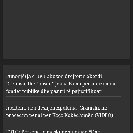
Punonjësja e UKT akuzon
drejtorin Skerdi Drenova dhe
“bosen” Joana Nano për
abuzim me fondet publike dhe
pasuri të pajustifikuar
1
JULY 24, 2025
Incidenti në ndeshjen
Apolonia- Gramshi, nis
procedim penal për Koço
Kokëdhimën (VIDEO)
Punonjësja e UKT akuzon drejtorin Skerdi
2
MARCH 27, 2025
Drenova dhe “bosen” Joana Nano për abuzim me
fondet publike dhe pasuri të pajustifikuar
FOTO/ Persona të maskuar
Incidenti në ndeshjen Apolonia- Gramshi, nis
sulmuan “One Albania”,
procedim penal për Koço Kokëdhimën (VIDEO)
ngjarja u fsheh. A u vodhën
serverat?
3
MARCH 25, 2025
FOTO/ Persona të maskuar sulmuan “One