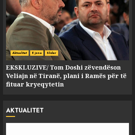
Aktualitet
E jona
Slider
EKSKLUZIVE/ Tom Doshi zëvendëson
Veliajn në Tiranë, plani i Ramës për të
fituar kryeqytetin
AKTUALITET