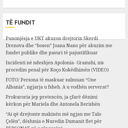
TË FUNDIT
Punonjësja e UKT akuzon drejtorin Skerdi
Drenova dhe “bosen” Joana Nano për abuzim me
fondet publike dhe pasuri të pajustifikuar
Incidenti në ndeshjen Apolonia- Gramshi, nis
procedim penal për Koço Kokëdhimën (VIDEO)
FOTO/ Persona të maskuar sulmuan “One
Albania”, ngjarja u fsheh. A u vodhën serverat?
Prokuroria jep pretencën, ja çfarë dënimi
kërkon për Mariela dhe Antonela Berishën
“Ai që drejtonte makinën më ngjau me Talo
Çelën”, dëshmia e Nuredin Dumanit flet për