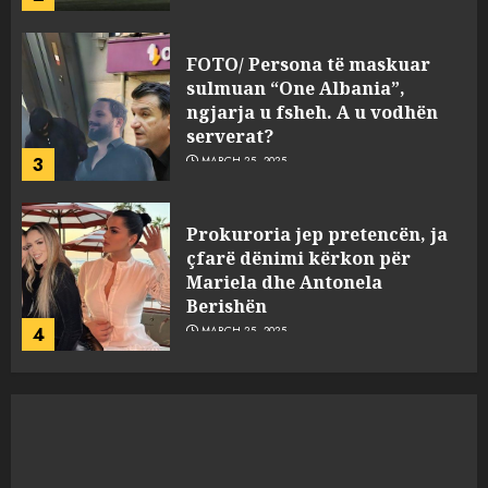
FOTO/ Persona të maskuar
sulmuan “One Albania”,
ngjarja u fsheh. A u vodhën
serverat?
3
MARCH 25, 2025
Prokuroria jep pretencën, ja
çfarë dënimi kërkon për
Mariela dhe Antonela
Berishën
4
MARCH 25, 2025
“Ai që drejtonte makinën më
ngjau me Talo Çelën”,
dëshmia e Nuredin Dumanit
flet për PERSONAT që e
plagosën!
5
MARCH 25, 2025