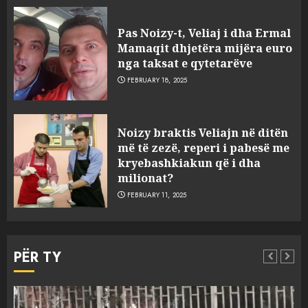
Pas Noizy-t, Veliaj i dha Ermal
Mamaqit dhjetëra mijëra euro
nga taksat e qytetarëve
FEBRUARY 18, 2025
FOTO/ Persona të maskuar
sulmuan “One Albania”,
ngjarja u fsheh. A u vodhën
Noizy braktis Veliajn në ditën
serverat?
më të zezë, reperi i pabesë me
3
MARCH 25, 2025
kryebashkiakun që i dha
milionat?
Prokuroria jep pretencën, ja
FEBRUARY 11, 2025
çfarë dënimi kërkon për
Mariela dhe Antonela
Berishën
PËR TY
4
MARCH 25, 2025
“Ai që drejtonte makinën më