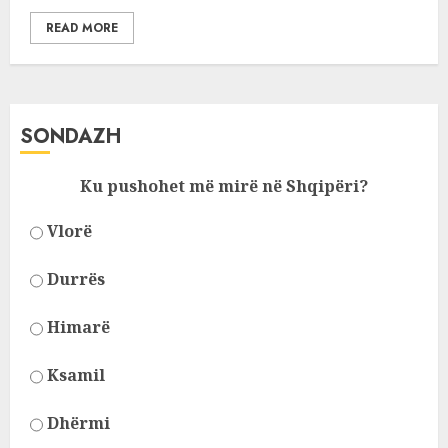
READ MORE
SONDAZH
Ku pushohet më mirë në Shqipëri?
Vlorë
Durrës
Himarë
Ksamil
Dhërmi