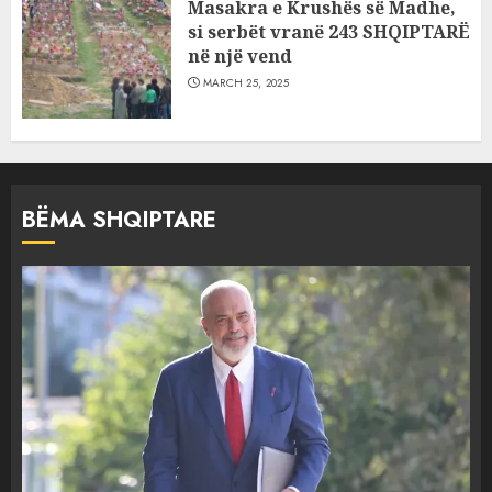
Masakra e Krushës së Madhe,
si serbët vranë 243 SHQIPTARË
në një vend
MARCH 25, 2025
BËMA SHQIPTARE