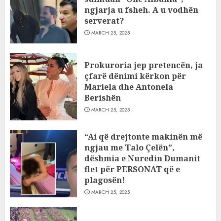
ngjarja u fsheh. A u vodhën
serverat?
MARCH 25, 2025
Prokuroria jep pretencën, ja
çfarë dënimi kërkon për
Mariela dhe Antonela
Berishën
MARCH 25, 2025
“Ai që drejtonte makinën më
ngjau me Talo Çelën”,
dëshmia e Nuredin Dumanit
flet për PERSONAT që e
plagosën!
MARCH 25, 2025