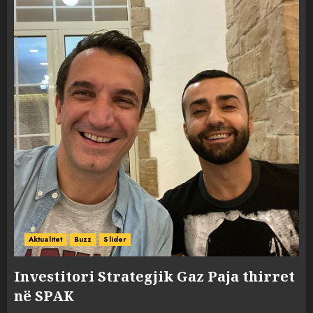
Aktualitet
Buzz
Slider
Investitori Strategjik Gaz Paja thirret
në SPAK