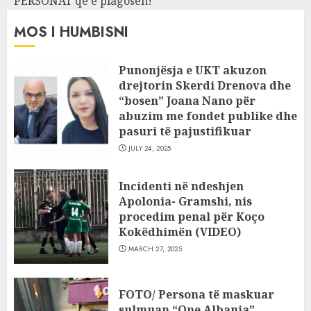
PERSONAT që e plagosën!
MOS I HUMBISNI
Punonjësja e UKT akuzon
drejtorin Skerdi Drenova dhe
“bosen” Joana Nano për
abuzim me fondet publike dhe
pasuri të pajustifikuar
JULY 24, 2025
Incidenti në ndeshjen
Apolonia- Gramshi, nis
procedim penal për Koço
Kokëdhimën (VIDEO)
MARCH 27, 2025
FOTO/ Persona të maskuar
sulmuan “One Albania”,