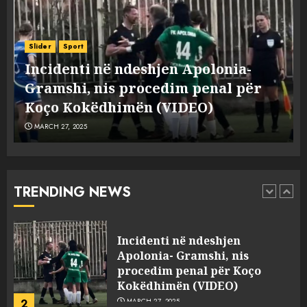
ngjau me Talo Çelën”,
dëshmia e Nuredin Dumanit
flet për PERSONAT që e
Slider
Sport
plagosën!
5
Incidenti në ndeshjen Apolonia-
MARCH 25, 2025
e
Gramshi, nis procedim penal për
Punonjësja e UKT akuzon
Koço Kokëdhimën (VIDEO)
drejtorin Skerdi Drenova dhe
MARCH 27, 2025
“bosen” Joana Nano për
abuzim me fondet publike dhe
pasuri të pajustifikuar
1
JULY 24, 2025
TRENDING NEWS
Incidenti në ndeshjen
Apolonia- Gramshi, nis
procedim penal për Koço
Kokëdhimën (VIDEO)
2
MARCH 27, 2025