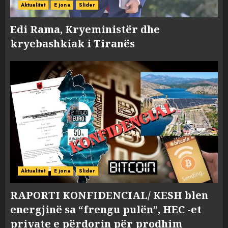
Aktualitet
E jona
Slider
Edi Rama, Kryeministër dhe
kryebashkiak i Tiranës
Aktualitet
E jona
Slider
RAPORTI KONFIDENCIAL/ KESH blen
energjinë sa “frengu pulën”, HEC -et
private e përdorin për prodhim