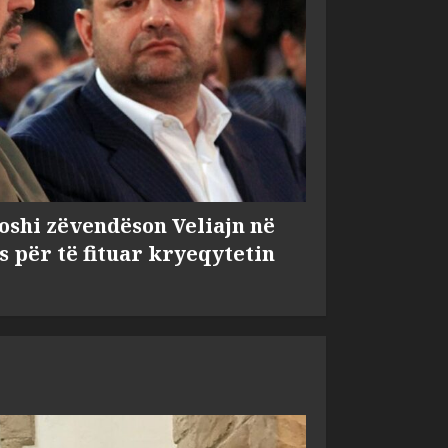
shi zëvendëson Veliajn në
s për të fituar kryeqytetin