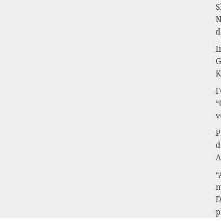
S
N
d
I
G
K
F
“
v
P
d
A
“
m
D
p