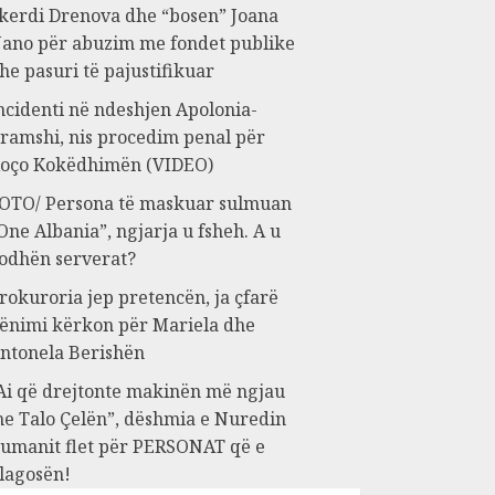
kerdi Drenova dhe “bosen” Joana
ano për abuzim me fondet publike
he pasuri të pajustifikuar
ncidenti në ndeshjen Apolonia-
ramshi, nis procedim penal për
oço Kokëdhimën (VIDEO)
OTO/ Persona të maskuar sulmuan
One Albania”, ngjarja u fsheh. A u
odhën serverat?
rokuroria jep pretencën, ja çfarë
ënimi kërkon për Mariela dhe
ntonela Berishën
Ai që drejtonte makinën më ngjau
e Talo Çelën”, dëshmia e Nuredin
umanit flet për PERSONAT që e
lagosën!