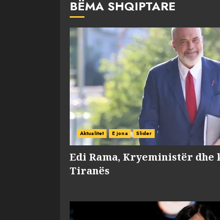
BËMA SHQIPTARE
Aktualitet
E jona
Slider
Edi Rama, Kryeministër dhe 
Tiranës