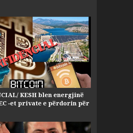
IAL/ KESH blen energjinë
EC -et private e përdorin për