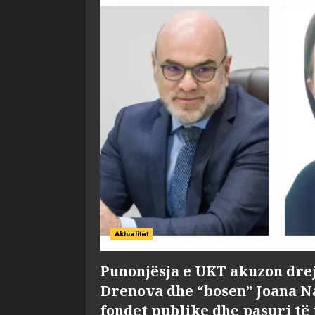
Aktualitet
Punonjësja e UKT akuzon dre
Drenova dhe “bosen” Joana 
fondet publike dhe pasuri të 