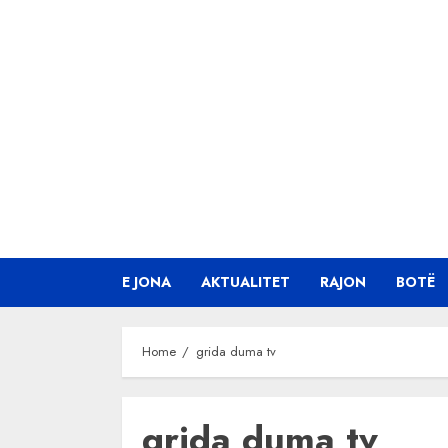
Skip
to
content
E JONA
AKTUALITET
RAJON
BOTË
Home
grida duma tv
grida duma tv