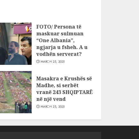
FOTO/ Persona të
maskuar sulmuan
“One Albania”,
ngjarja u fsheh. A u
vodhën serverat?
MARCH 25, 2025
Masakra e Krushës së
Madhe, si serbët
vranë 243 SHQIPTARË
në një vend
MARCH 25, 2025