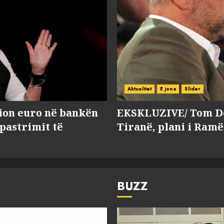
Aktualitet
E jona
Slider
lion euro në bankën
EKSKLUZIVE/ Tom Do
 pastrimit të
Tiranë, plani i Ramë
BUZZ