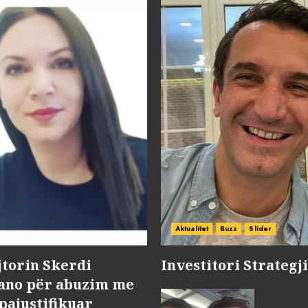
Aktualitet
Buzz
Slider
jtorin Skerdi
Investitori Strategj
Nano për abuzim me
pajustifikuar