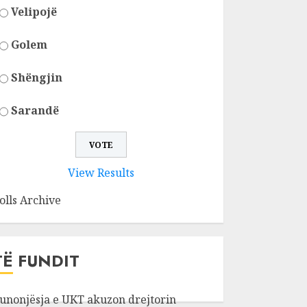
Velipojë
Golem
Shëngjin
Sarandë
View Results
olls Archive
TË FUNDIT
unonjësja e UKT akuzon drejtorin