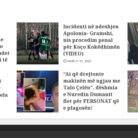
Incidenti në ndeshjen
Apolonia- Gramshi,
he
nis procedim penal
o
për Koço Kokëdhimën
ndet
(VIDEO)
 të
MARCH 27, 2025
“Ai që drejtonte
makinën më ngjau me
ë
Talo Çelën”, dëshmia
r
e Nuredin Dumanit
ela
flet për PERSONAT që
e plagosën!
MARCH 25, 2025