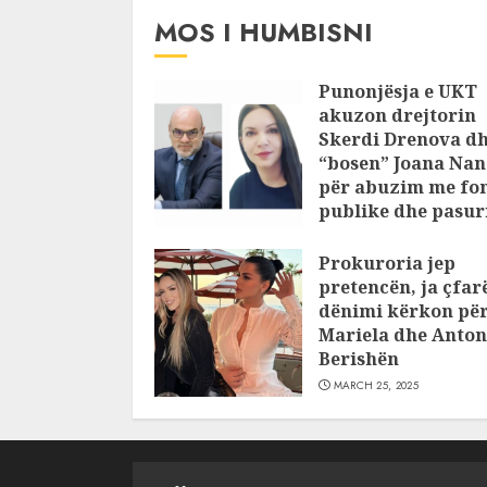
MOS I HUMBISNI
Punonjësja e UKT
akuzon drejtorin
Skerdi Drenova d
“bosen” Joana Nan
për abuzim me fo
publike dhe pasuri
pajustifikuar
Prokuroria jep
JULY 24, 2025
pretencën, ja çfar
dënimi kërkon pë
Mariela dhe Anton
Berishën
MARCH 25, 2025