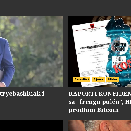
Aktualitet
E jona
Slider
kryebashkiak i
RAPORTI KONFIDENC
sa “frengu pulën”, H
prodhim Bitcoin