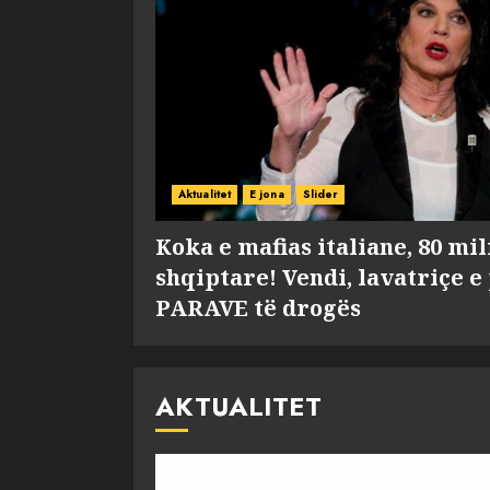
Aktualitet
E jona
Slider
Koka e mafias italiane, 80 mi
shqiptare! Vendi, lavatriçe e
PARAVE të drogës
AKTUALITET