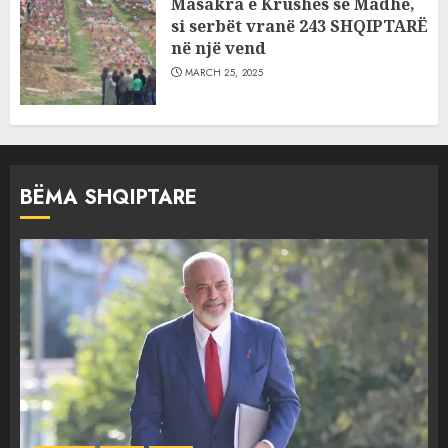
Masakra e Krushës së Madhe,
si serbët vranë 243 SHQIPTARË
në një vend
MARCH 25, 2025
BËMA SHQIPTARE