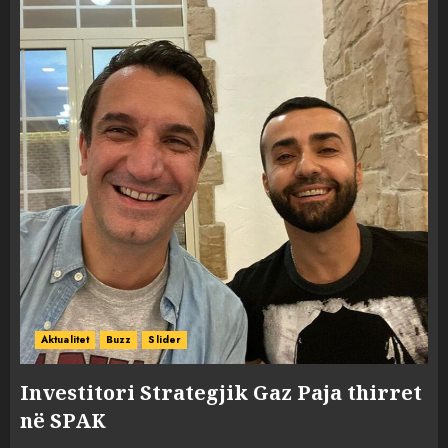
Aktualitet
Buzz
Slider
Investitori Strategjik Gaz Paja thirret
në SPAK