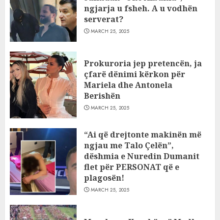
ngjarja u fsheh. A u vodhën
serverat?
MARCH 25, 2025
Prokuroria jep pretencën, ja
çfarë dënimi kërkon për
Mariela dhe Antonela
Berishën
MARCH 25, 2025
“Ai që drejtonte makinën më
ngjau me Talo Çelën”,
dëshmia e Nuredin Dumanit
flet për PERSONAT që e
plagosën!
MARCH 25, 2025