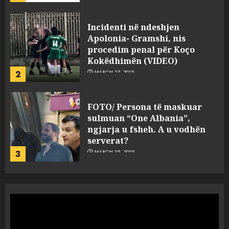
FOTO/ Persona të maskuar
sulmuan “One Albania”,
ngjarja u fsheh. A u vodhën
serverat?
3
MARCH 25, 2025
Prokuroria jep pretencën, ja
çfarë dënimi kërkon për
Mariela dhe Antonela
Berishën
4
MARCH 25, 2025
“Ai që drejtonte makinën më
ngjau me Talo Çelën”,
dëshmia e Nuredin Dumanit
flet për PERSONAT që e