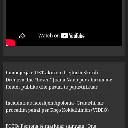
plagosën!
5
MARCH 25, 2025
Punonjësja e UKT akuzon
drejtorin Skerdi Drenova dhe
“bosen” Joana Nano për
abuzim me fondet publike dhe
pasuri të pajustifikuar
1
JULY 24, 2025
Incidenti në ndeshjen
Punonjësja e UKT akuzon drejtorin Skerdi
Apolonia- Gramshi, nis
procedim penal për Koço
Drenova dhe “bosen” Joana Nano për abuzim me
Kokëdhimën (VIDEO)
fondet publike dhe pasuri të pajustifikuar
2
MARCH 27, 2025
Incidenti në ndeshjen Apolonia- Gramshi, nis
procedim penal për Koço Kokëdhimën (VIDEO)
FOTO/ Persona të maskuar
sulmuan “One Albania”,
ngjarja u fsheh. A u vodhën
FOTO/ Persona të maskuar sulmuan “One