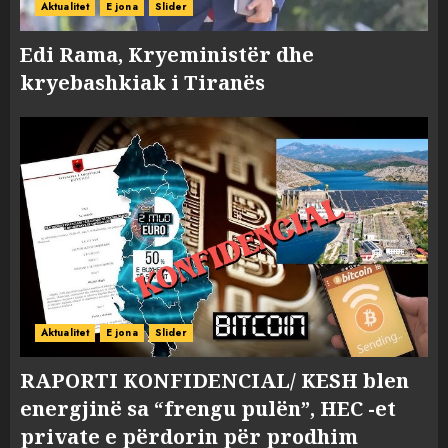
Aktualitet
E jona
Slider
Edi Rama, Kryeministër dhe
kryebashkiak i Tiranës
Aktualitet
E jona
Slider
RAPORTI KONFIDENCIAL/ KESH blen
energjinë sa “frengu pulën”, HEC -et
private e përdorin për prodhim