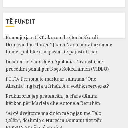
TË FUNDIT
Punonjësja e UKT akuzon drejtorin Skerdi
Drenova dhe “bosen” Joana Nano për abuzim me
fondet publike dhe pasuri të pajustifikuar
Incidenti në ndeshjen Apolonia- Gramshi, nis
procedim penal për Koço Kokëdhimën (VIDEO)
FOTO/ Persona të maskuar sulmuan “One
Albania”, ngjarja u fsheh. A u vodhën serverat?
Prokuroria jep pretencën, ja çfarë dënimi
kërkon për Mariela dhe Antonela Berishën
“Ai që drejtonte makinën më ngjau me Talo
Çelën”, dëshmia e Nuredin Dumanit flet për
PERSONAT që e plagosën!