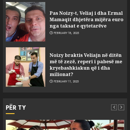
Pas Noizy-t, Veliaj i dha Ermal
Mamaqit dhjetëra mijëra euro
nga taksat e qytetarëve
FEBRUARY 18, 2025
FOTO/ Persona të maskuar
Noizy braktis Veliajn në ditën
sulmuan “One Albania”,
më të zezë, reperi i pabesë me
ngjarja u fsheh. A u vodhën
kryebashkiakun që i dha
serverat?
milionat?
3
MARCH 25, 2025
FEBRUARY 11, 2025
Prokuroria jep pretencën, ja
çfarë dënimi kërkon për
PËR TY
Mariela dhe Antonela
Berishën
4
MARCH 25, 2025