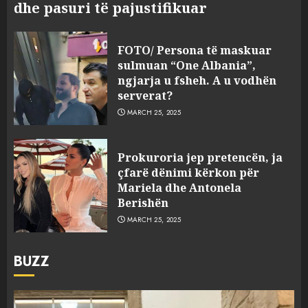
dhe pasuri të pajustifikuar
FOTO/ Persona të maskuar
sulmuan “One Albania”,
ngjarja u fsheh. A u vodhën
serverat?
MARCH 25, 2025
Prokuroria jep pretencën, ja
çfarë dënimi kërkon për
Mariela dhe Antonela
Berishën
MARCH 25, 2025
BUZZ