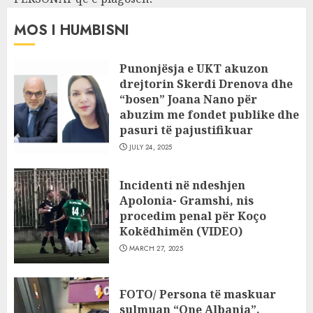
MOS I HUMBISNI
Punonjësja e UKT akuzon
drejtorin Skerdi Drenova dhe
“bosen” Joana Nano për
abuzim me fondet publike dhe
pasuri të pajustifikuar
JULY 24, 2025
Incidenti në ndeshjen
Apolonia- Gramshi, nis
procedim penal për Koço
Kokëdhimën (VIDEO)
MARCH 27, 2025
FOTO/ Persona të maskuar
sulmuan “One Albania”,