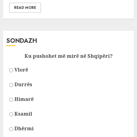
READ MORE
SONDAZH
Ku pushohet më mirë në Shqipëri?
Vlorë
Durrës
Himarë
Ksamil
Dhërmi