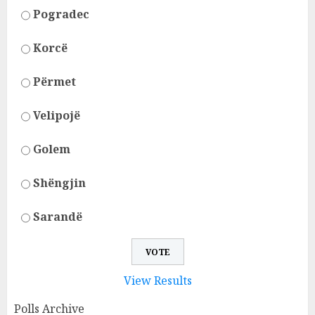
Pogradec
Korcë
Përmet
Velipojë
Golem
Shëngjin
Sarandë
View Results
Polls Archive