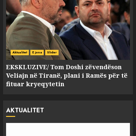
Aktualitet
E jona
Slider
EKSKLUZIVE/ Tom Doshi zëvendëson
Veliajn në Tiranë, plani i Ramës për të
fituar kryeqytetin
AKTUALITET