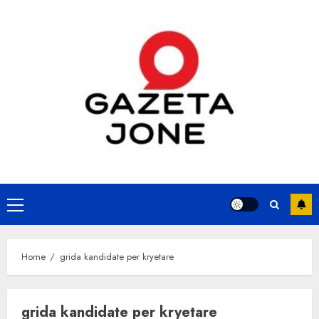
Skip
to
content
Primary
Menu
Home
grida kandidate per kryetare
grida kandidate per kryetare