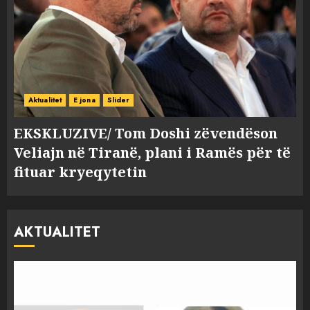
Aktualitet
E jona
Slider
EKSKLUZIVE/ Tom Doshi zëvendëson
Veliajn në Tiranë, plani i Ramës për të
fituar kryeqytetin
AKTUALITET