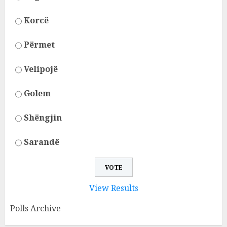
Korcë
Përmet
Velipojë
Golem
Shëngjin
Sarandë
View Results
Polls Archive