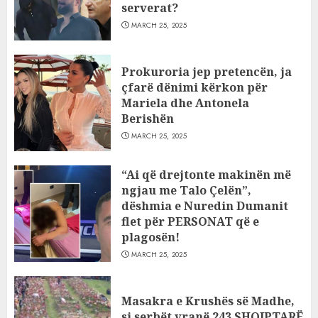
serverat?
MARCH 25, 2025
Prokuroria jep pretencën, ja
çfarë dënimi kërkon për
Mariela dhe Antonela
Berishën
MARCH 25, 2025
“Ai që drejtonte makinën më
ngjau me Talo Çelën”,
dëshmia e Nuredin Dumanit
flet për PERSONAT që e
plagosën!
MARCH 25, 2025
Masakra e Krushës së Madhe,
si serbët vranë 243 SHQIPTARË