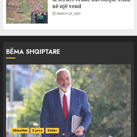
në një vend
MARCH 25, 2025
BËMA SHQIPTARE
Aktualitet
E jona
Slider