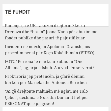
TË FUNDIT
Punonjësja e UKT akuzon drejtorin Skerdi
Drenova dhe “bosen” Joana Nano për abuzim me
fondet publike dhe pasuri të pajustifikuar
Incidenti në ndeshjen Apolonia- Gramshi, nis
procedim penal për Koço Kokëdhimën (VIDEO)
FOTO/ Persona të maskuar sulmuan “One
Albania”, ngjarja u fsheh. A u vodhën serverat?
Prokuroria jep pretencën, ja çfarë dënimi
kërkon për Mariela dhe Antonela Berishën
“Ai që drejtonte makinën më ngjau me Talo
Çelën”, dëshmia e Nuredin Dumanit flet për
PERSONAT që e plagosën!