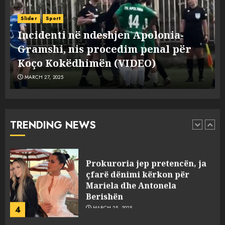
Incidenti në ndeshjen
Apolonia- Gramshi, nis
Aktualitet
Slider
procedim penal për Koço
FOTO/ Persona të maskuar sulmuan
Kokëdhimën (VIDEO)
“One Albania”, ngjarja u fsheh. A u
2
MARCH 27, 2025
vodhën serverat?
MARCH 25, 2025
FOTO/ Persona të maskuar
sulmuan “One Albania”,
ngjarja u fsheh. A u vodhën
serverat?
TRENDING NEWS
3
MARCH 25, 2025
Prokuroria jep pretencën, ja
çfarë dënimi kërkon për
Mariela dhe Antonela
Berishën
4
MARCH 25, 2025