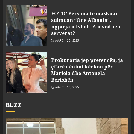
FOTO/ Persona të maskuar
sulmuan “One Albania”,
ngjarja u fsheh. A u vodhën
serverat?
MARCH 25, 2025
Prokuroria jep pretencën, ja
çfarë dënimi kërkon për
Mariela dhe Antonela
Berishën
MARCH 25, 2025
BUZZ