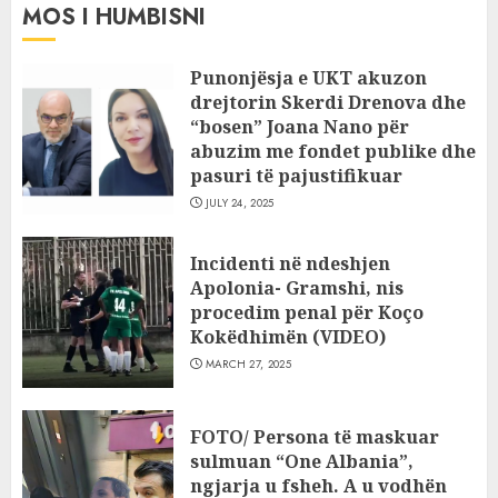
MOS I HUMBISNI
Punonjësja e UKT akuzon
drejtorin Skerdi Drenova dhe
“bosen” Joana Nano për
abuzim me fondet publike dhe
pasuri të pajustifikuar
JULY 24, 2025
Incidenti në ndeshjen
Apolonia- Gramshi, nis
procedim penal për Koço
Kokëdhimën (VIDEO)
MARCH 27, 2025
FOTO/ Persona të maskuar
sulmuan “One Albania”,
ngjarja u fsheh. A u vodhën