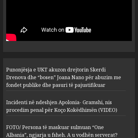
FOTO/ Persona të maskuar
sulmuan “One Albania”,
ngjarja u fsheh. A u vodhën
serverat?
3
MARCH 25, 2025
Prokuroria jep pretencën, ja
Punonjësja e UKT akuzon drejtorin Skerdi
çfarë dënimi kërkon për
Mariela dhe Antonela
Drenova dhe “bosen” Joana Nano për abuzim me
Berishën
fondet publike dhe pasuri të pajustifikuar
4
MARCH 25, 2025
Incidenti në ndeshjen Apolonia- Gramshi, nis
procedim penal për Koço Kokëdhimën (VIDEO)
“Ai që drejtonte makinën më
ngjau me Talo Çelën”,
dëshmia e Nuredin Dumanit
FOTO/ Persona të maskuar sulmuan “One
flet për PERSONAT që e
Albania”, ngjarja u fsheh. A u vodhën serverat?