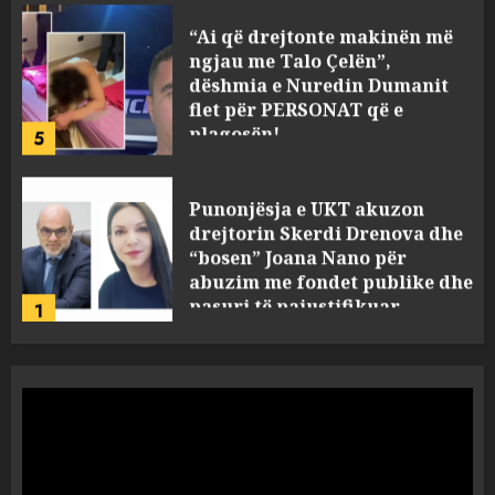
“Ai që drejtonte makinën më
ngjau me Talo Çelën”,
dëshmia e Nuredin Dumanit
flet për PERSONAT që e
plagosën!
5
MARCH 25, 2025
Punonjësja e UKT akuzon
drejtorin Skerdi Drenova dhe
“bosen” Joana Nano për
abuzim me fondet publike dhe
pasuri të pajustifikuar
1
JULY 24, 2025
Incidenti në ndeshjen
Apolonia- Gramshi, nis
procedim penal për Koço
Kokëdhimën (VIDEO)
2
MARCH 27, 2025