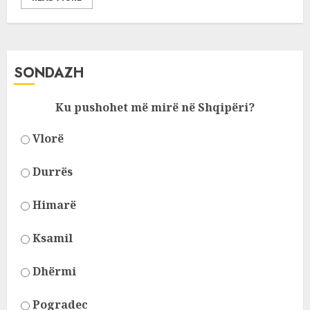
SONDAZH
Ku pushohet më mirë në Shqipëri?
Vlorë
Durrës
Himarë
Ksamil
Dhërmi
Pogradec