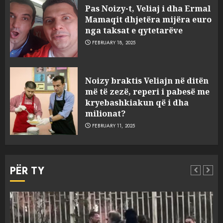
çfarë dënimi kërkon për
Pas Noizy-t, Veliaj i dha Ermal
Mariela dhe Antonela
Mamaqit dhjetëra mijëra euro
Berishën
nga taksat e qytetarëve
4
MARCH 25, 2025
FEBRUARY 18, 2025
“Ai që drejtonte makinën më
Noizy braktis Veliajn në ditën
ngjau me Talo Çelën”,
më të zezë, reperi i pabesë me
dëshmia e Nuredin Dumanit
kryebashkiakun që i dha
flet për PERSONAT që e
milionat?
plagosën!
5
FEBRUARY 11, 2025
MARCH 25, 2025
Punonjësja e UKT akuzon
drejtorin Skerdi Drenova dhe
PËR TY
“bosen” Joana Nano për
abuzim me fondet publike dhe
pasuri të pajustifikuar
1
JULY 24, 2025