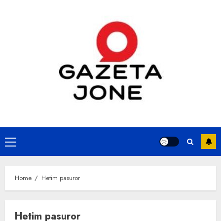
Skip
to
content
Primary
Menu
Home
Hetim pasuror
Hetim pasuror