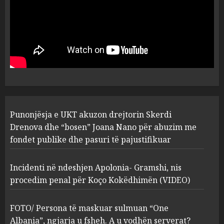
MARCH 25, 2025
Punonjësja e UKT akuzon
drejtorin Skerdi Drenova dhe
“bosen” Joana Nano për
abuzim me fondet publike dhe
pasuri të pajustifikuar
1
JULY 24, 2025
Incidenti në ndeshjen
Punonjësja e UKT akuzon drejtorin Skerdi
Apolonia- Gramshi, nis
procedim penal për Koço
Drenova dhe “bosen” Joana Nano për abuzim me
Kokëdhimën (VIDEO)
fondet publike dhe pasuri të pajustifikuar
2
MARCH 27, 2025
Incidenti në ndeshjen Apolonia- Gramshi, nis
procedim penal për Koço Kokëdhimën (VIDEO)
FOTO/ Persona të maskuar
sulmuan “One Albania”,
ngjarja u fsheh. A u vodhën
FOTO/ Persona të maskuar sulmuan “One
serverat?
Albania”, ngjarja u fsheh. A u vodhën serverat?