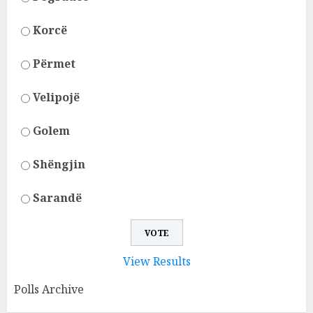
Korcë
Përmet
Velipojë
Golem
Shëngjin
Sarandë
View Results
Polls Archive