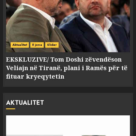
Aktualitet
E jona
Slider
EKSKLUZIVE/ Tom Doshi zëvendëson
Veliajn në Tiranë, plani i Ramës për të
fituar kryeqytetin
AKTUALITET