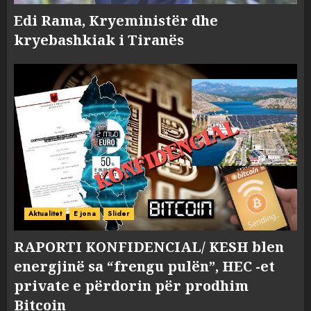
Edi Rama, Kryeministër dhe
kryebashkiak i Tiranës
Aktualitet
E jona
Slider
RAPORTI KONFIDENCIAL/ KESH blen
energjinë sa “frengu pulën”, HEC -et
private e përdorin për prodhim
Bitcoin