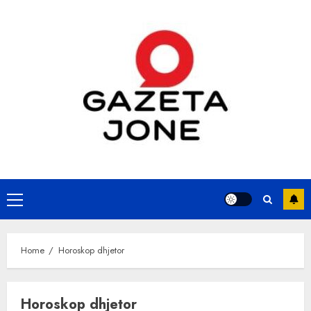
Skip
to
content
Primary
Menu
Home
Horoskop dhjetor
Horoskop dhjetor