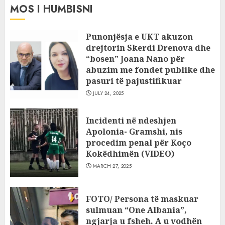
MOS I HUMBISNI
Punonjësja e UKT akuzon
drejtorin Skerdi Drenova dhe
“bosen” Joana Nano për
abuzim me fondet publike dhe
pasuri të pajustifikuar
JULY 24, 2025
Incidenti në ndeshjen
Apolonia- Gramshi, nis
procedim penal për Koço
Kokëdhimën (VIDEO)
MARCH 27, 2025
FOTO/ Persona të maskuar
sulmuan “One Albania”,
ngjarja u fsheh. A u vodhën