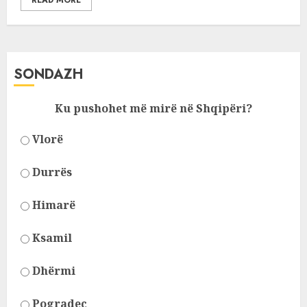
READ MORE
SONDAZH
Ku pushohet më mirë në Shqipëri?
Vlorë
Durrës
Himarë
Ksamil
Dhërmi
Pogradec