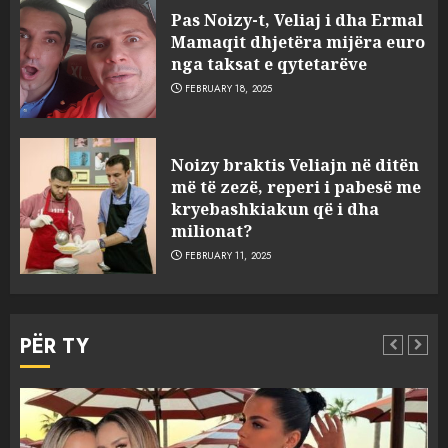
Pas Noizy-t, Veliaj i dha Ermal
Mamaqit dhjetëra mijëra euro
nga taksat e qytetarëve
FEBRUARY 18, 2025
FOTO/ Persona të maskuar
Noizy braktis Veliajn në ditën
sulmuan “One Albania”,
më të zezë, reperi i pabesë me
ngjarja u fsheh. A u vodhën
kryebashkiakun që i dha
serverat?
milionat?
3
MARCH 25, 2025
FEBRUARY 11, 2025
Prokuroria jep pretencën, ja
çfarë dënimi kërkon për
PËR TY
Mariela dhe Antonela
Berishën
4
MARCH 25, 2025