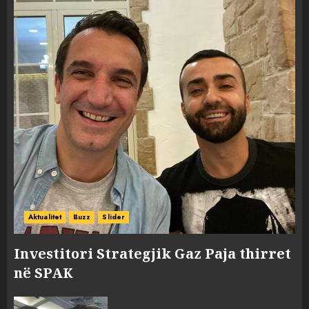
Aktualitet
Buzz
Slider
Investitori Strategjik Gaz Paja thirret
në SPAK