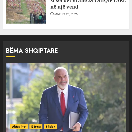
si serbët vranë 243 SHQIPTARË
në një vend
MARCH 25, 2025
BËMA SHQIPTARE
Aktualitet
E jona
Slider