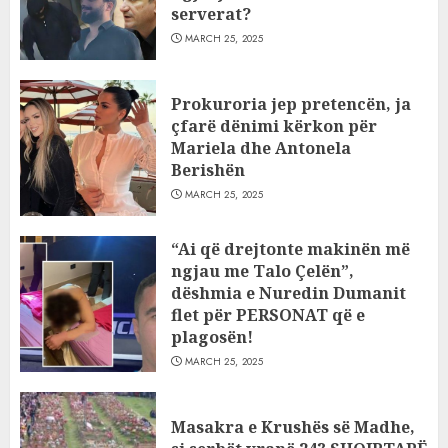
serverat?
MARCH 25, 2025
Prokuroria jep pretencën, ja
çfarë dënimi kërkon për
Mariela dhe Antonela
Berishën
MARCH 25, 2025
“Ai që drejtonte makinën më
ngjau me Talo Çelën”,
dëshmia e Nuredin Dumanit
flet për PERSONAT që e
plagosën!
MARCH 25, 2025
Masakra e Krushës së Madhe,