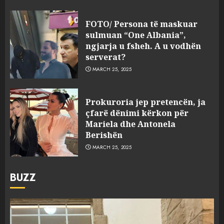
FOTO/ Persona të maskuar
sulmuan “One Albania”,
ngjarja u fsheh. A u vodhën
serverat?
MARCH 25, 2025
Prokuroria jep pretencën, ja
çfarë dënimi kërkon për
Mariela dhe Antonela
Berishën
MARCH 25, 2025
BUZZ