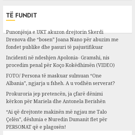
TË FUNDIT
Punonjësja e UKT akuzon drejtorin Skerdi
Drenova dhe “bosen” Joana Nano për abuzim me
fondet publike dhe pasuri të pajustifikuar
Incidenti në ndeshjen Apolonia- Gramshi, nis
procedim penal për Koço Kokëdhimën (VIDEO)
FOTO/ Persona të maskuar sulmuan “One
Albania”, ngjarja u fsheh. A u vodhën serverat?
Prokuroria jep pretencën, ja çfarë dënimi
kërkon për Mariela dhe Antonela Berishën
“Ai që drejtonte makinën më ngjau me Talo
Çelën”, dëshmia e Nuredin Dumanit flet për
PERSONAT që e plagosën!