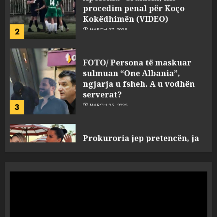
FOTO/ Persona të maskuar
sulmuan “One Albania”,
ngjarja u fsheh. A u vodhën
serverat?
3
MARCH 25, 2025
Prokuroria jep pretencën, ja
çfarë dënimi kërkon për
Mariela dhe Antonela
Berishën
4
MARCH 25, 2025
“Ai që drejtonte makinën më
ngjau me Talo Çelën”,
dëshmia e Nuredin Dumanit
flet për PERSONAT që e
plagosën!
5