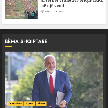
si serbët vranë 243 SHQIPTARË
në një vend
MARCH 25, 2025
BËMA SHQIPTARE
Aktualitet
E jona
Slider