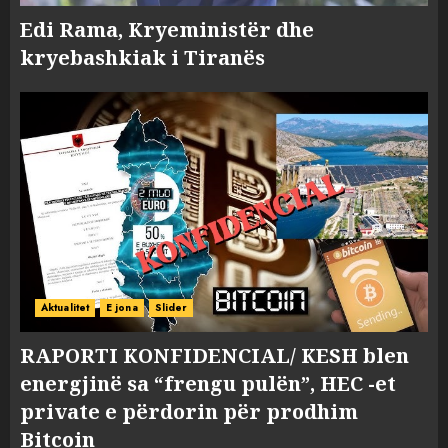
Edi Rama, Kryeministër dhe
kryebashkiak i Tiranës
Aktualitet
E jona
Slider
RAPORTI KONFIDENCIAL/ KESH blen
energjinë sa “frengu pulën”, HEC -et
private e përdorin për prodhim
Bitcoin