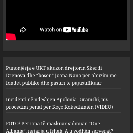
MARCH 25, 2025
Punonjësja e UKT akuzon
drejtorin Skerdi Drenova dhe
“bosen” Joana Nano për
abuzim me fondet publike dhe
pasuri të pajustifikuar
1
JULY 24, 2025
Incidenti në ndeshjen
Punonjësja e UKT akuzon drejtorin Skerdi
Apolonia- Gramshi, nis
procedim penal për Koço
Drenova dhe “bosen” Joana Nano për abuzim me
Kokëdhimën (VIDEO)
fondet publike dhe pasuri të pajustifikuar
2
MARCH 27, 2025
Incidenti në ndeshjen Apolonia- Gramshi, nis
procedim penal për Koço Kokëdhimën (VIDEO)
FOTO/ Persona të maskuar
sulmuan “One Albania”,
ngjarja u fsheh. A u vodhën
FOTO/ Persona të maskuar sulmuan “One
serverat?
Albania”, ngjarja u fsheh. A u vodhën serverat?