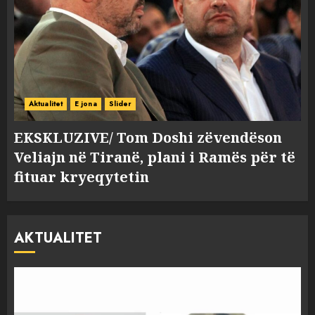
Aktualitet
E jona
Slider
EKSKLUZIVE/ Tom Doshi zëvendëson
Veliajn në Tiranë, plani i Ramës për të
fituar kryeqytetin
AKTUALITET