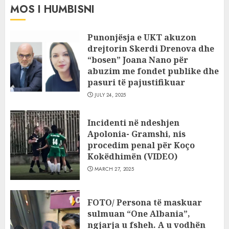
MOS I HUMBISNI
Punonjësja e UKT akuzon
drejtorin Skerdi Drenova dhe
“bosen” Joana Nano për
abuzim me fondet publike dhe
pasuri të pajustifikuar
JULY 24, 2025
Incidenti në ndeshjen
Apolonia- Gramshi, nis
procedim penal për Koço
Kokëdhimën (VIDEO)
MARCH 27, 2025
FOTO/ Persona të maskuar
sulmuan “One Albania”,
ngjarja u fsheh. A u vodhën