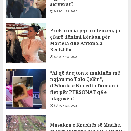
serverat?
MARCH 25, 2025
Prokuroria jep pretencën, ja
çfarë dënimi kërkon për
Mariela dhe Antonela
Berishën
MARCH 25, 2025
“Ai që drejtonte makinën më
ngjau me Talo Çelën”,
dëshmia e Nuredin Dumanit
flet për PERSONAT që e
plagosën!
MARCH 25, 2025
Masakra e Krushës së Madhe,