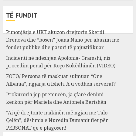
TË FUNDIT
Punonjësja e UKT akuzon drejtorin Skerdi
Drenova dhe “bosen” Joana Nano për abuzim me
fondet publike dhe pasuri të pajustifikuar
Incidenti në ndeshjen Apolonia- Gramshi, nis
procedim penal për Koço Kokëdhimën (VIDEO)
FOTO/ Persona të maskuar sulmuan “One
Albania”, ngjarja u fsheh. A u vodhën serverat?
Prokuroria jep pretencën, ja çfarë dënimi
kërkon për Mariela dhe Antonela Berishën
“Ai që drejtonte makinën më ngjau me Talo
Çelën”, dëshmia e Nuredin Dumanit flet për
PERSONAT që e plagosën!