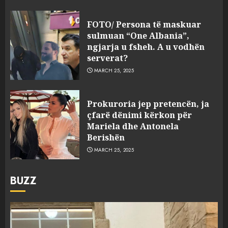
FOTO/ Persona të maskuar
sulmuan “One Albania”,
ngjarja u fsheh. A u vodhën
serverat?
MARCH 25, 2025
Prokuroria jep pretencën, ja
çfarë dënimi kërkon për
Mariela dhe Antonela
Berishën
MARCH 25, 2025
BUZZ