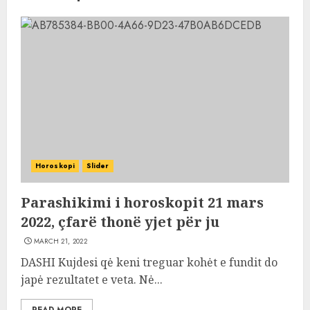
Horoskopi
Slider
Parashikimi i horoskopit 21 mars
2022, çfarë thonë yjet për ju
MARCH 21, 2022
DASHI Kujdesi qė keni treguar kohėt e fundit do
japė rezultatet e veta. Nė...