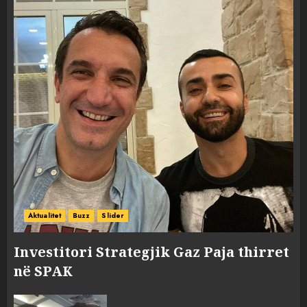
Aktualitet
Buzz
Slider
Investitori Strategjik Gaz Paja thirret
në SPAK