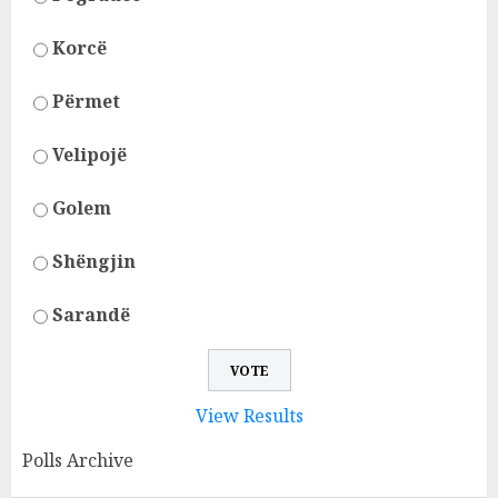
Korcë
Përmet
Velipojë
Golem
Shëngjin
Sarandë
View Results
Polls Archive