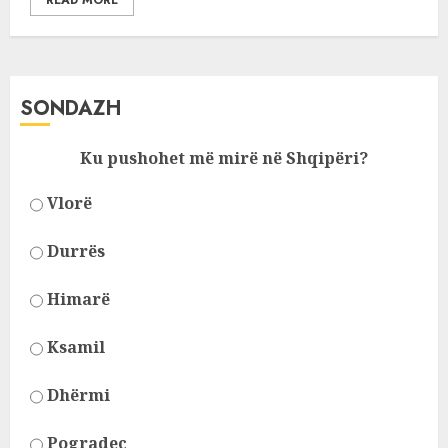
READ MORE
SONDAZH
Ku pushohet më mirë në Shqipëri?
Vlorë
Durrës
Himarë
Ksamil
Dhërmi
Pogradec