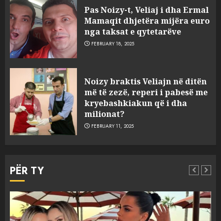
Pas Noizy-t, Veliaj i dha Ermal
Mamaqit dhjetëra mijëra euro
nga taksat e qytetarëve
FEBRUARY 18, 2025
FOTO/ Persona të maskuar
Noizy braktis Veliajn në ditën
sulmuan “One Albania”,
më të zezë, reperi i pabesë me
ngjarja u fsheh. A u vodhën
kryebashkiakun që i dha
serverat?
milionat?
3
MARCH 25, 2025
FEBRUARY 11, 2025
Prokuroria jep pretencën, ja
çfarë dënimi kërkon për
PËR TY
Mariela dhe Antonela
Berishën
4
MARCH 25, 2025