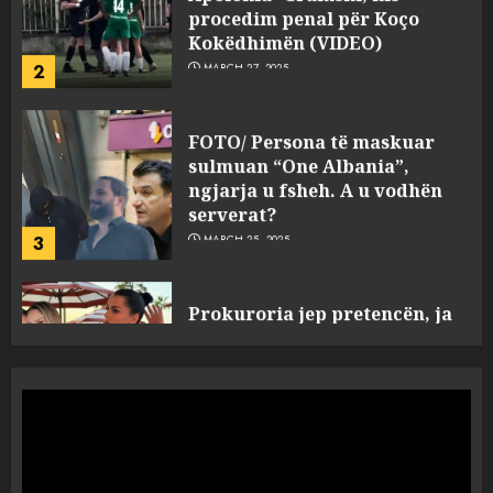
FOTO/ Persona të maskuar
sulmuan “One Albania”,
ngjarja u fsheh. A u vodhën
serverat?
3
MARCH 25, 2025
Prokuroria jep pretencën, ja
çfarë dënimi kërkon për
Mariela dhe Antonela
Berishën
4
MARCH 25, 2025
“Ai që drejtonte makinën më
ngjau me Talo Çelën”,
dëshmia e Nuredin Dumanit
flet për PERSONAT që e
plagosën!
5