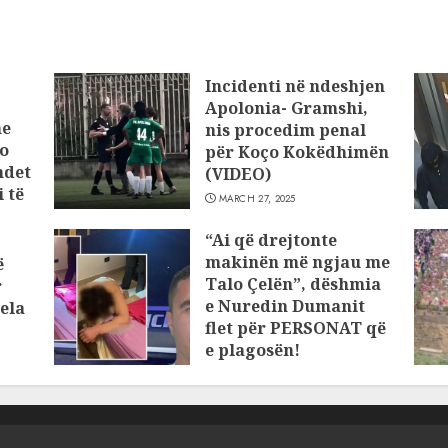
Incidenti në ndeshjen
Apolonia- Gramshi,
he
nis procedim penal
o
për Koço Kokëdhimën
ndet
(VIDEO)
 të
MARCH 27, 2025
“Ai që drejtonte
makinën më ngjau me
ë
Talo Çelën”, dëshmia
r
e Nuredin Dumanit
ela
flet për PERSONAT që
e plagosën!
MARCH 25, 2025