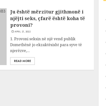
Ju është mërzitur gjithmonë i
njëjti seks, çfarë është koha të
provoni?
APRIL 21, 2022
1. Provoni seksin në një vend publik
Domethënë jo ekzaktësisht para syve të
njerëzve,...
READ MORE