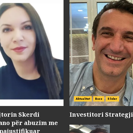
Aktualitet
Buzz
Slider
jtorin Skerdi
Investitori Strategj
Nano për abuzim me
pajustifikuar