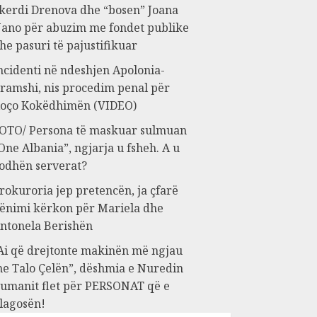
kerdi Drenova dhe “bosen” Joana
ano për abuzim me fondet publike
he pasuri të pajustifikuar
ncidenti në ndeshjen Apolonia-
ramshi, nis procedim penal për
oço Kokëdhimën (VIDEO)
OTO/ Persona të maskuar sulmuan
One Albania”, ngjarja u fsheh. A u
odhën serverat?
rokuroria jep pretencën, ja çfarë
ënimi kërkon për Mariela dhe
ntonela Berishën
Ai që drejtonte makinën më ngjau
e Talo Çelën”, dëshmia e Nuredin
umanit flet për PERSONAT që e
lagosën!