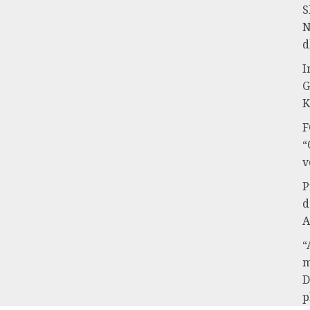
S
N
d
I
G
K
F
“
v
P
d
A
“
m
D
p