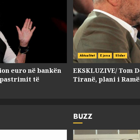
Aktualitet
E jona
Slider
lion euro në bankën
EKSKLUZIVE/ Tom Do
 pastrimit të
Tiranë, plani i Ramë
BUZZ