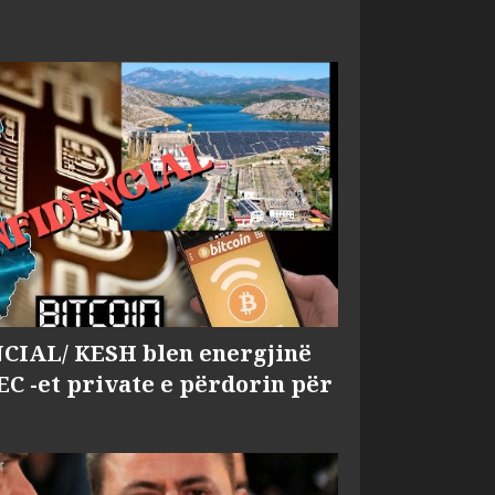
IAL/ KESH blen energjinë
EC -et private e përdorin për