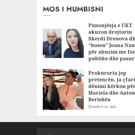
MOS I HUMBISNI
Punonjësja e UKT
akuzon drejtorin
Skerdi Drenova d
“bosen” Joana Nan
për abuzim me fo
publike dhe pasuri
pajustifikuar
Prokuroria jep
JULY 24, 2025
pretencën, ja çfar
dënimi kërkon pë
Mariela dhe Anton
Berishën
MARCH 25, 2025