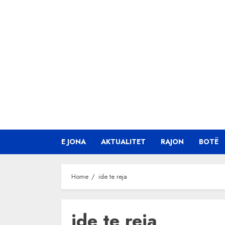
Skip
to
content
E JONA
AKTUALITET
RAJON
BOTË
Home
ide te reja
ide te reja