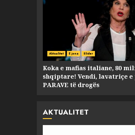
Aktualitet
E jona
Slider
Koka e mafias italiane, 80 mi
shqiptare! Vendi, lavatriçe e
PARAVE të drogës
AKTUALITET