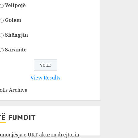
Velipojë
Golem
Shëngjin
Sarandë
View Results
olls Archive
TË FUNDIT
unonjësja e UKT akuzon drejtorin