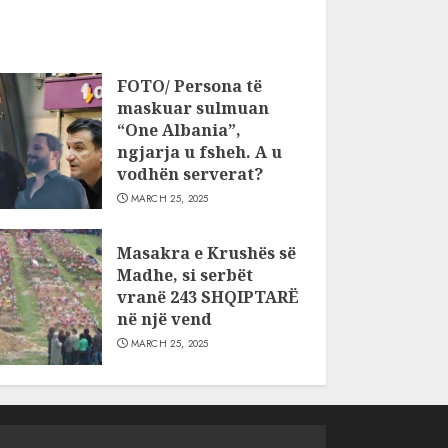
FOTO/ Persona të
maskuar sulmuan
“One Albania”,
ngjarja u fsheh. A u
vodhën serverat?
MARCH 25, 2025
Masakra e Krushës së
Madhe, si serbët
vranë 243 SHQIPTARË
në një vend
MARCH 25, 2025