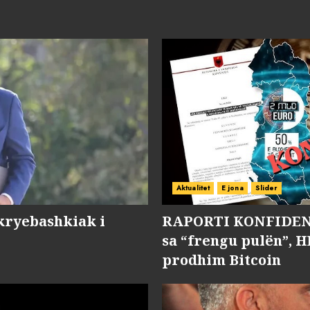
Aktualitet
E jona
Slider
kryebashkiak i
RAPORTI KONFIDENC
sa “frengu pulën”, H
prodhim Bitcoin