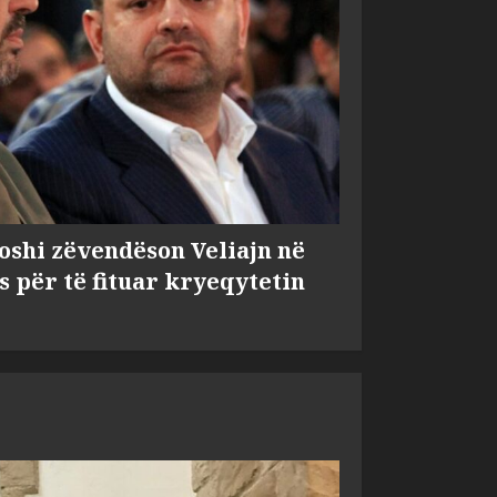
shi zëvendëson Veliajn në
s për të fituar kryeqytetin