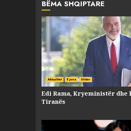
BËMA SHQIPTARE
Aktualitet
E jona
Slider
Edi Rama, Kryeministër dhe 
Tiranës