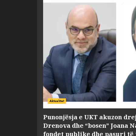
Aktualitet
Punonjësja e UKT akuzon dre
Drenova dhe “bosen” Joana 
fondet publike dhe pasuri të 