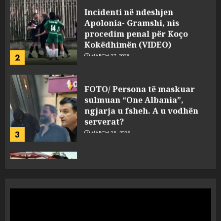
FOTO/ Persona të maskuar
sulmuan “One Albania”,
ngjarja u fsheh. A u vodhën
serverat?
3
MARCH 25, 2025
Prokuroria jep pretencën, ja
çfarë dënimi kërkon për
Mariela dhe Antonela
Berishën
4
MARCH 25, 2025
“Ai që drejtonte makinën më
ngjau me Talo Çelën”,
dëshmia e Nuredin Dumanit
flet për PERSONAT që e