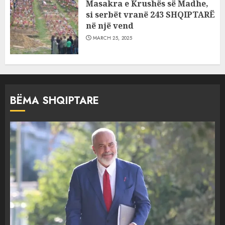
Masakra e Krushës së Madhe,
si serbët vranë 243 SHQIPTARË
në një vend
MARCH 25, 2025
BËMA SHQIPTARE