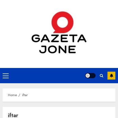
Skip
to
content
Primary
Menu
Home
iftar
iftar