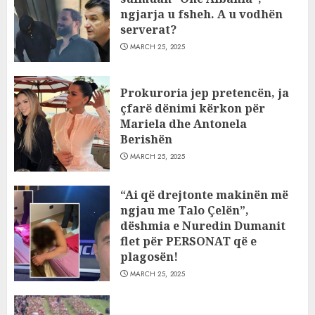
ngjarja u fsheh. A u vodhën
serverat?
MARCH 25, 2025
Prokuroria jep pretencën, ja
çfarë dënimi kërkon për
Mariela dhe Antonela
Berishën
MARCH 25, 2025
“Ai që drejtonte makinën më
ngjau me Talo Çelën”,
dëshmia e Nuredin Dumanit
flet për PERSONAT që e
plagosën!
MARCH 25, 2025