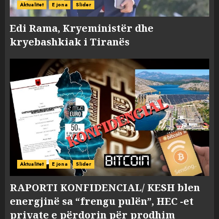
Aktualitet
E jona
Slider
Edi Rama, Kryeministër dhe
kryebashkiak i Tiranës
Aktualitet
E jona
Slider
RAPORTI KONFIDENCIAL/ KESH blen
energjinë sa “frengu pulën”, HEC -et
private e përdorin për prodhim