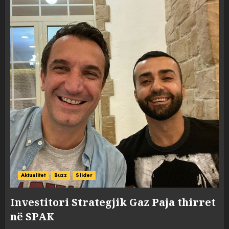
Aktualitet
Buzz
Slider
Investitori Strategjik Gaz Paja thirret
në SPAK