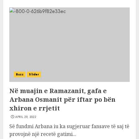
Buzz
Slider
Në muajin e Ramazanit, gafa e
Arbana Osmanit për iftar po bën
xhiron e rrjetit
APRIL 29, 2022
Së fundmi Arbana iu ka sugjeruar fansave të saj të
provojnë një recetë gatimi...