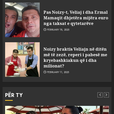
Pas Noizy-t, Veliaj i dha Ermal
Mamaqit dhjetëra mijëra euro
nga taksat e qytetarëve
FEBRUARY 18, 2025
FOTO/ Persona të maskuar
Noizy braktis Veliajn në ditën
sulmuan “One Albania”,
më të zezë, reperi i pabesë me
ngjarja u fsheh. A u vodhën
kryebashkiakun që i dha
serverat?
milionat?
3
MARCH 25, 2025
FEBRUARY 11, 2025
Prokuroria jep pretencën, ja
çfarë dënimi kërkon për
PËR TY
Mariela dhe Antonela
Berishën
4
MARCH 25, 2025