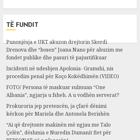
TË FUNDIT
Punonjësja e UKT akuzon drejtorin Skerdi
Drenova dhe “bosen” Joana Nano për abuzim me
fondet publike dhe pasuri të pajustifikuar
Incidenti në ndeshjen Apolonia- Gramshi, nis
procedim penal për Koço Kokëdhimën (VIDEO)
FOTO/ Persona të maskuar sulmuan “One
Albania”, ngjarja u fsheh. A u vodhën serverat?
Prokuroria jep pretencën, ja çfarë dënimi
kërkon për Mariela dhe Antonela Berishën
“Ai që drejtonte makinën më ngjau me Talo
Çelën”, dëshmia e Nuredin Dumanit flet për