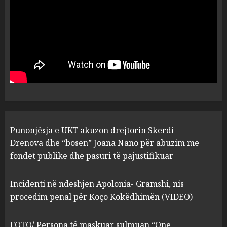
plagosën!
5
MARCH 25, 2025
Punonjësja e UKT akuzon
drejtorin Skerdi Drenova dhe
“bosen” Joana Nano për
abuzim me fondet publike dhe
pasuri të pajustifikuar
1
JULY 24, 2025
Incidenti në ndeshjen
Punonjësja e UKT akuzon drejtorin Skerdi
Apolonia- Gramshi, nis
procedim penal për Koço
Drenova dhe “bosen” Joana Nano për abuzim me
Kokëdhimën (VIDEO)
fondet publike dhe pasuri të pajustifikuar
2
MARCH 27, 2025
Incidenti në ndeshjen Apolonia- Gramshi, nis
procedim penal për Koço Kokëdhimën (VIDEO)
FOTO/ Persona të maskuar
sulmuan “One Albania”,
ngjarja u fsheh. A u vodhën
FOTO/ Persona të maskuar sulmuan “One