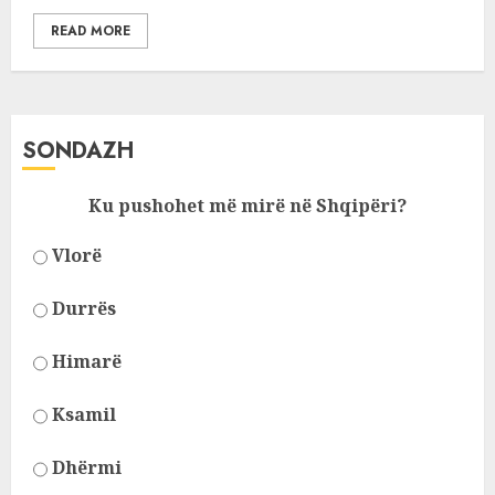
READ MORE
SONDAZH
Ku pushohet më mirë në Shqipëri?
Vlorë
Durrës
Himarë
Ksamil
Dhërmi