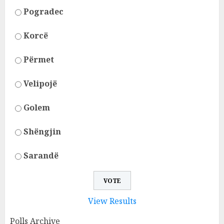
Pogradec
Korcë
Përmet
Velipojë
Golem
Shëngjin
Sarandë
View Results
Polls Archive