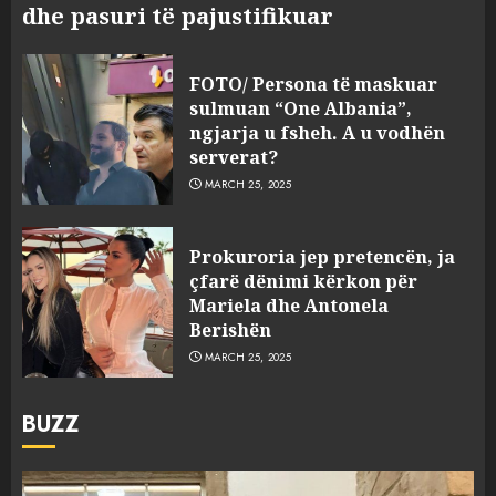
dhe pasuri të pajustifikuar
FOTO/ Persona të maskuar
sulmuan “One Albania”,
ngjarja u fsheh. A u vodhën
serverat?
MARCH 25, 2025
Prokuroria jep pretencën, ja
çfarë dënimi kërkon për
Mariela dhe Antonela
Berishën
MARCH 25, 2025
BUZZ