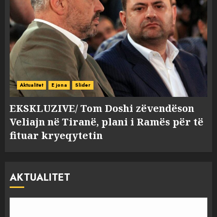
Aktualitet
E jona
Slider
EKSKLUZIVE/ Tom Doshi zëvendëson
Veliajn në Tiranë, plani i Ramës për të
fituar kryeqytetin
AKTUALITET