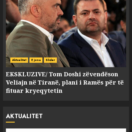
Aktualitet
E jona
Slider
EKSKLUZIVE/ Tom Doshi zëvendëson
Veliajn në Tiranë, plani i Ramës për të
fituar kryeqytetin
AKTUALITET