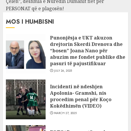
Çelën”, dëshmia e Nuredin Dumanit flet për
PERSONAT që e plagosën!
MOS I HUMBISNI
Punonjësja e UKT akuzon
drejtorin Skerdi Drenova dhe
“bosen” Joana Nano për
abuzim me fondet publike dhe
pasuri të pajustifikuar
JULY 24, 2025
Incidenti në ndeshjen
Apolonia- Gramshi, nis
procedim penal për Koço
Kokëdhimën (VIDEO)
MARCH 27, 2025