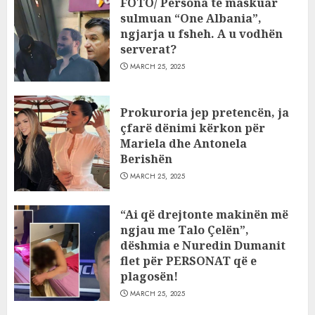
FOTO/ Persona të maskuar
sulmuan “One Albania”,
ngjarja u fsheh. A u vodhën
serverat?
MARCH 25, 2025
Prokuroria jep pretencën, ja
çfarë dënimi kërkon për
Mariela dhe Antonela
Berishën
MARCH 25, 2025
“Ai që drejtonte makinën më
ngjau me Talo Çelën”,
dëshmia e Nuredin Dumanit
flet për PERSONAT që e
plagosën!
MARCH 25, 2025