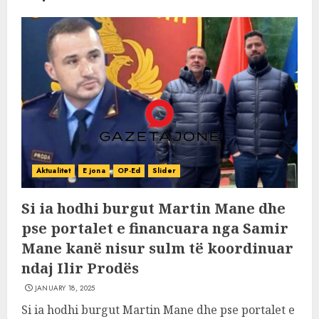
Aktualitet
E jona
OP-Ed
Slider
Si ia hodhi burgut Martin Mane dhe
pse portalet e financuara nga Samir
Mane kanë nisur sulm të koordinuar
ndaj Ilir Prodës
JANUARY 18, 2025
Si ia hodhi burgut Martin Mane dhe pse portalet e