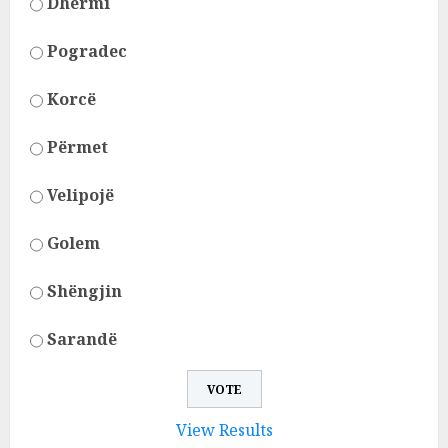
Dhërmi
Pogradec
Korcë
Përmet
Velipojë
Golem
Shëngjin
Sarandë
View Results