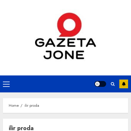
Skip
to
content
Primary
Menu
Home
ilir proda
ilir proda