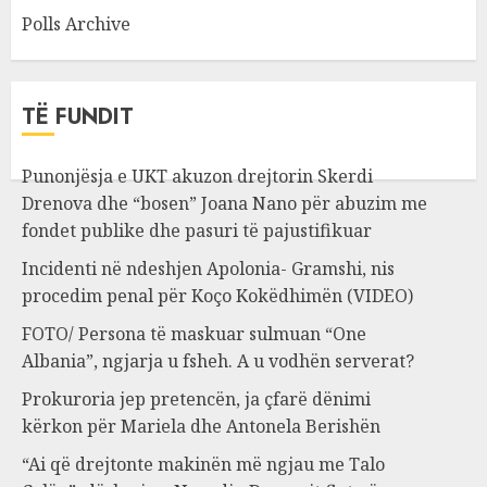
Polls Archive
TË FUNDIT
Punonjësja e UKT akuzon drejtorin Skerdi
Drenova dhe “bosen” Joana Nano për abuzim me
fondet publike dhe pasuri të pajustifikuar
Incidenti në ndeshjen Apolonia- Gramshi, nis
procedim penal për Koço Kokëdhimën (VIDEO)
FOTO/ Persona të maskuar sulmuan “One
Albania”, ngjarja u fsheh. A u vodhën serverat?
Prokuroria jep pretencën, ja çfarë dënimi
kërkon për Mariela dhe Antonela Berishën
“Ai që drejtonte makinën më ngjau me Talo