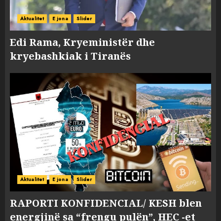
Aktualitet
E jona
Slider
Edi Rama, Kryeministër dhe
kryebashkiak i Tiranës
Aktualitet
E jona
Slider
RAPORTI KONFIDENCIAL/ KESH blen
energjinë sa “frengu pulën”, HEC -et