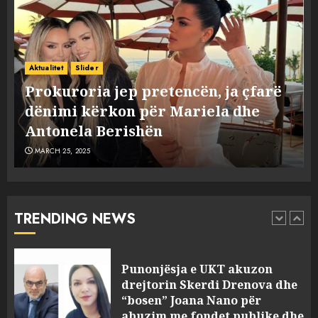
4
“Ai që drejtonte makinën më
ngjau me Talo Çelën”,
Aktualitet
Slider
dëshmia e Nuredin Dumanit
Prokuroria jep pretencën, ja çfarë
flet për PERSONAT që e
dënimi kërkon për Mariela dhe
plagosën!
5
MARCH 25, 2025
Antonela Berishën
MARCH 25, 2025
Punonjësja e UKT akuzon
drejtorin Skerdi Drenova dhe
“bosen” Joana Nano për
abuzim me fondet publike dhe
TRENDING NEWS
pasuri të pajustifikuar
1
JULY 24, 2025
Incidenti në ndeshjen
Apolonia- Gramshi, nis
procedim penal për Koço
Kokëdhimën (VIDEO)