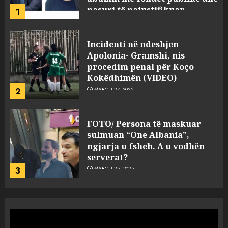
2
MARCH 27, 2025
FOTO/ Persona të maskuar
sulmuan “One Albania”,
ngjarja u fsheh. A u vodhën
serverat?
3
MARCH 25, 2025
Prokuroria jep pretencën, ja
çfarë dënimi kërkon për
Mariela dhe Antonela
Berishën
4
MARCH 25, 2025
“Ai që drejtonte makinën më
ngjau me Talo Çelën”,
dëshmia e Nuredin Dumanit