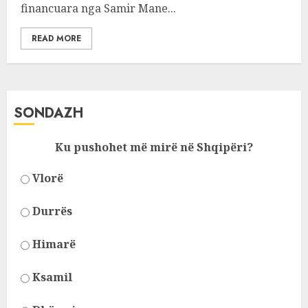
financuara nga Samir Mane...
READ MORE
SONDAZH
Ku pushohet më mirë në Shqipëri?
Vlorë
Durrës
Himarë
Ksamil