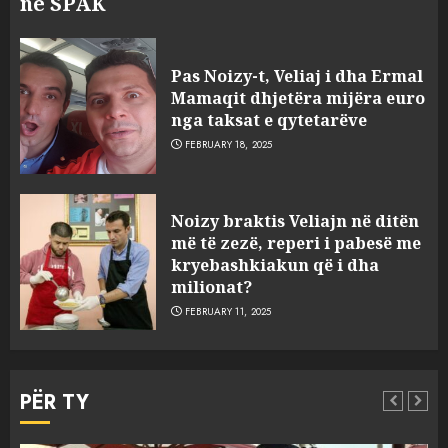
në SPAK
Pas Noizy-t, Veliaj i dha Ermal
Mamaqit dhjetëra mijëra euro
nga taksat e qytetarëve
FEBRUARY 18, 2025
FOTO/ Persona të maskuar
Noizy braktis Veliajn në ditën
sulmuan “One Albania”,
më të zezë, reperi i pabesë me
ngjarja u fsheh. A u vodhën
kryebashkiakun që i dha
serverat?
milionat?
3
MARCH 25, 2025
FEBRUARY 11, 2025
Prokuroria jep pretencën, ja
çfarë dënimi kërkon për
PËR TY
Mariela dhe Antonela
Berishën
MARCH 25, 2025