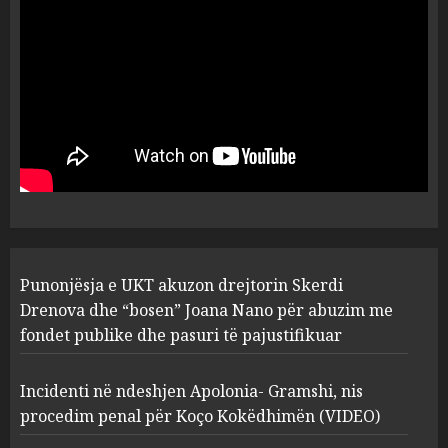
flet për PERSONAT që e
plagosën!
5
MARCH 25, 2025
Punonjësja e UKT akuzon
drejtorin Skerdi Drenova dhe
“bosen” Joana Nano për
abuzim me fondet publike dhe
pasuri të pajustifikuar
1
JULY 24, 2025
Incidenti në ndeshjen
Punonjësja e UKT akuzon drejtorin Skerdi
Apolonia- Gramshi, nis
procedim penal për Koço
Drenova dhe “bosen” Joana Nano për abuzim me
Kokëdhimën (VIDEO)
fondet publike dhe pasuri të pajustifikuar
2
MARCH 27, 2025
Incidenti në ndeshjen Apolonia- Gramshi, nis
procedim penal për Koço Kokëdhimën (VIDEO)
FOTO/ Persona të maskuar
sulmuan “One Albania”,