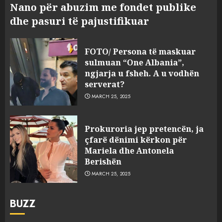
Nano për abuzim me fondet publike
dhe pasuri të pajustifikuar
FOTO/ Persona të maskuar
sulmuan “One Albania”,
ngjarja u fsheh. A u vodhën
serverat?
MARCH 25, 2025
Prokuroria jep pretencën, ja
çfarë dënimi kërkon për
Mariela dhe Antonela
Berishën
MARCH 25, 2025
BUZZ