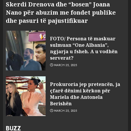
Skerdi Drenova dhe “bosen” Joana
Nano për abuzim me fondet publike
dhe pasuri të pajustifikuar
FOTO/ Persona të maskuar
sulmuan “One Albania”,
ngjarja u fsheh. A u vodhën
serverat?
MARCH 25, 2025
Prokuroria jep pretencën, ja
çfarë dënimi kërkon për
Mariela dhe Antonela
Berishën
MARCH 25, 2025
BUZZ