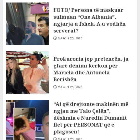
FOTO/ Persona të maskuar
sulmuan “One Albania”,
ngjarja u fsheh. A u vodhën
serverat?
MARCH 25, 2025
Prokuroria jep pretencën, ja
çfarë dënimi kërkon për
Mariela dhe Antonela
Berishën
MARCH 25, 2025
“Ai që drejtonte makinën më
ngjau me Talo Çelën”,
dëshmia e Nuredin Dumanit
flet për PERSONAT që e
plagosën!
MARCH 25, 2025