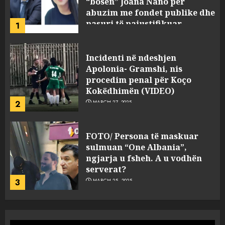
procedim penal për Koço
Kokëdhimën (VIDEO)
2
MARCH 27, 2025
FOTO/ Persona të maskuar
sulmuan “One Albania”,
ngjarja u fsheh. A u vodhën
serverat?
3
MARCH 25, 2025
Prokuroria jep pretencën, ja
çfarë dënimi kërkon për
Mariela dhe Antonela
Berishën
4
MARCH 25, 2025
“Ai që drejtonte makinën më