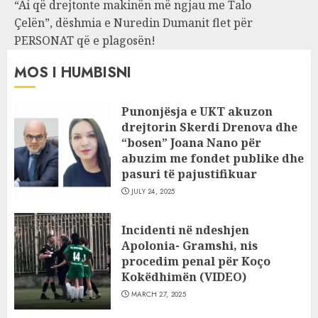
“Ai që drejtonte makinën më ngjau me Talo
Çelën”, dëshmia e Nuredin Dumanit flet për
PERSONAT që e plagosën!
MOS I HUMBISNI
Punonjësja e UKT akuzon
drejtorin Skerdi Drenova dhe
“bosen” Joana Nano për
abuzim me fondet publike dhe
pasuri të pajustifikuar
JULY 24, 2025
Incidenti në ndeshjen
Apolonia- Gramshi, nis
procedim penal për Koço
Kokëdhimën (VIDEO)
MARCH 27, 2025