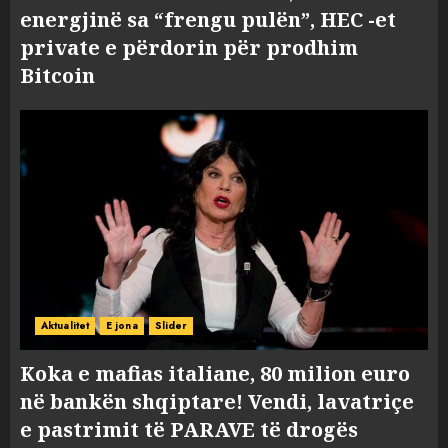
energjinë sa “frengu pulën”, HEC -et
private e përdorin për prodhim
Bitcoin
Aktualitet
E jona
Slider
Koka e mafias italiane, 80 milion euro
në bankën shqiptare! Vendi, lavatriçe
e pastrimit të PARAVE të drogës