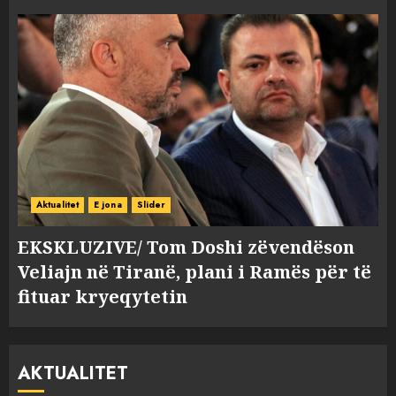
Aktualitet
E jona
Slider
EKSKLUZIVE/ Tom Doshi zëvendëson
Veliajn në Tiranë, plani i Ramës për të
fituar kryeqytetin
AKTUALITET