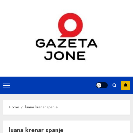
Skip
to
content
Primary
Menu
Home
luana krenar spanje
luana krenar spanje