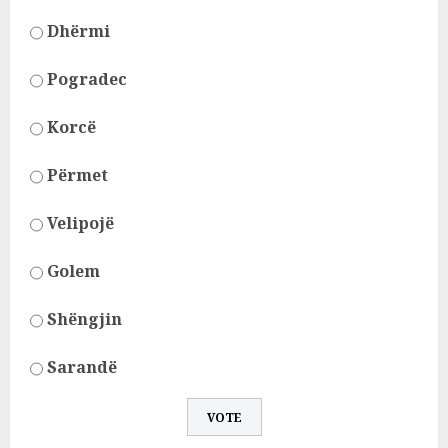
Dhërmi
Pogradec
Korcë
Përmet
Velipojë
Golem
Shëngjin
Sarandë