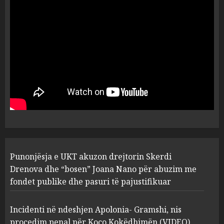
ngjau me Talo Çelën”,
dëshmia e Nuredin Dumanit
flet për PERSONAT që e
plagosën!
5
MARCH 25, 2025
Punonjësja e UKT akuzon
drejtorin Skerdi Drenova dhe
“bosen” Joana Nano për
abuzim me fondet publike dhe
pasuri të pajustifikuar
1
JULY 24, 2025
Incidenti në ndeshjen
Punonjësja e UKT akuzon drejtorin Skerdi
Apolonia- Gramshi, nis
procedim penal për Koço
Drenova dhe “bosen” Joana Nano për abuzim me
Kokëdhimën (VIDEO)
fondet publike dhe pasuri të pajustifikuar
2
MARCH 27, 2025
Incidenti në ndeshjen Apolonia- Gramshi, nis
procedim penal për Koço Kokëdhimën (VIDEO)
FOTO/ Persona të maskuar