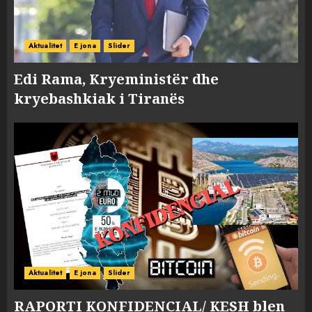
Aktualitet
E jona
Slider
Edi Rama, Kryeministër dhe
kryebashkiak i Tiranës
Aktualitet
E jona
Slider
RAPORTI KONFIDENCIAL/ KESH blen