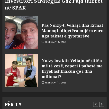
Investitori Strategjik Gaz Paja thirret
në SPAK
Pas Noizy-t, Veliaj i dha Ermal
Mamaqit dhjetëra mijëra euro
nga taksat e qytetarëve
FEBRUARY 18, 2025
FOTO/ Persona të maskuar
Noizy braktis Veliajn në ditën
sulmuan “One Albania”,
më të zezë, reperi i pabesë me
ngjarja u fsheh. A u vodhën
kryebashkiakun që i dha
serverat?
milionat?
3
MARCH 25, 2025
FEBRUARY 11, 2025
Prokuroria jep pretencën, ja
çfarë dënimi kërkon për
PËR TY
Mariela dhe Antonela