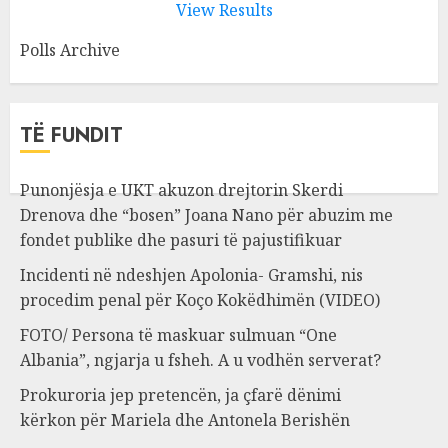
View Results
Polls Archive
TË FUNDIT
Punonjësja e UKT akuzon drejtorin Skerdi
Drenova dhe “bosen” Joana Nano për abuzim me
fondet publike dhe pasuri të pajustifikuar
Incidenti në ndeshjen Apolonia- Gramshi, nis
procedim penal për Koço Kokëdhimën (VIDEO)
FOTO/ Persona të maskuar sulmuan “One
Albania”, ngjarja u fsheh. A u vodhën serverat?
Prokuroria jep pretencën, ja çfarë dënimi
kërkon për Mariela dhe Antonela Berishën