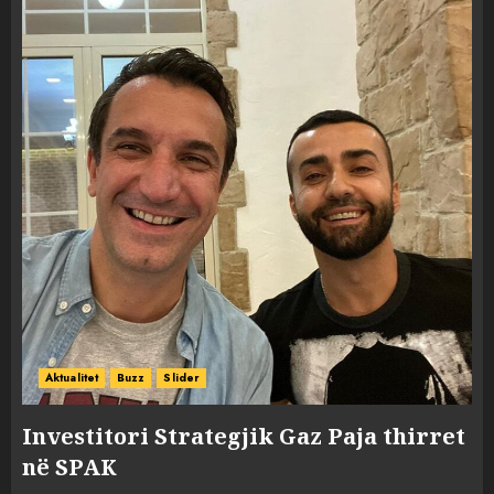
Aktualitet
Buzz
Slider
Investitori Strategjik Gaz Paja thirret
në SPAK