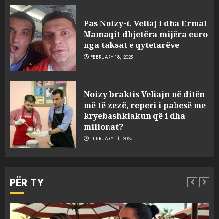
Pas Noizy-t, Veliaj i dha Ermal
Mamaqit dhjetëra mijëra euro
nga taksat e qytetarëve
FEBRUARY 18, 2025
FOTO/ Persona të maskuar
Noizy braktis Veliajn në ditën
sulmuan “One Albania”,
më të zezë, reperi i pabesë me
ngjarja u fsheh. A u vodhën
kryebashkiakun që i dha
serverat?
milionat?
3
MARCH 25, 2025
FEBRUARY 11, 2025
Prokuroria jep pretencën, ja
çfarë dënimi kërkon për
PËR TY
Mariela dhe Antonela
Berishën
4
MARCH 25, 2025