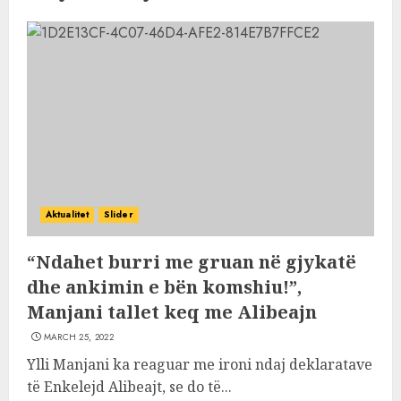
Aktualitet
Slider
“Ndahet burri me gruan në gjykatë
dhe ankimin e bën komshiu!”,
Manjani tallet keq me Alibeajn
MARCH 25, 2022
Ylli Manjani ka reaguar me ironi ndaj deklaratave
të Enkelejd Alibeajt, se do të...