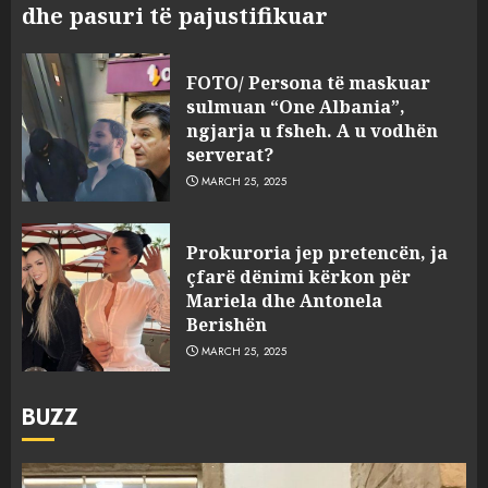
dhe pasuri të pajustifikuar
FOTO/ Persona të maskuar
sulmuan “One Albania”,
ngjarja u fsheh. A u vodhën
serverat?
MARCH 25, 2025
Prokuroria jep pretencën, ja
çfarë dënimi kërkon për
Mariela dhe Antonela
Berishën
MARCH 25, 2025
BUZZ