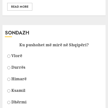
READ MORE
SONDAZH
Ku pushohet më mirë në Shqipëri?
Vlorë
Durrës
Himarë
Ksamil
Dhërmi