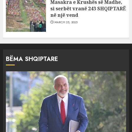
Masakra e Krushës së Madhe,
si serbët vranë 243 SHQIPTARË
në një vend
MARCH 25, 2025
BËMA SHQIPTARE