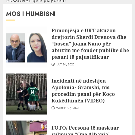
PERSONAT që e plagosën!
MOS I HUMBISNI
Punonjësja e UKT akuzon
drejtorin Skerdi Drenova dhe
“bosen” Joana Nano për
abuzim me fondet publike dhe
pasuri të pajustifikuar
JULY 24, 2025
Incidenti në ndeshjen
Apolonia- Gramshi, nis
procedim penal për Koço
Kokëdhimën (VIDEO)
MARCH 27, 2025
FOTO/ Persona të maskuar
sulmuan “One Albania”,