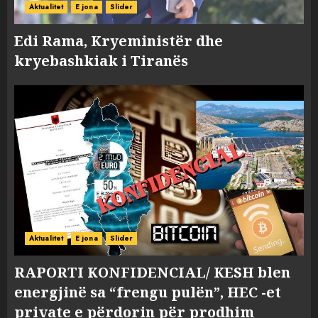
Aktualitet
E jona
Slider
Edi Rama, Kryeministër dhe
kryebashkiak i Tiranës
Aktualitet
E jona
Slider
RAPORTI KONFIDENCIAL/ KESH blen
energjinë sa “frengu pulën”, HEC -et
private e përdorin për prodhim