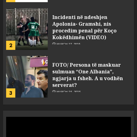
FOTO/ Persona të maskuar
sulmuan “One Albania”,
ngjarja u fsheh. A u vodhën
serverat?
3
MARCH 25, 2025
Prokuroria jep pretencën, ja
çfarë dënimi kërkon për
Mariela dhe Antonela
Berishën
4
MARCH 25, 2025
“Ai që drejtonte makinën më
ngjau me Talo Çelën”,
dëshmia e Nuredin Dumanit
flet për PERSONAT që e