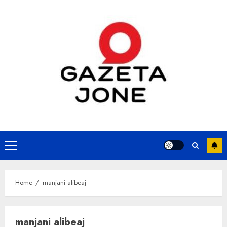
Skip
to
content
Primary
Menu
Home
manjani alibeaj
manjani alibeaj