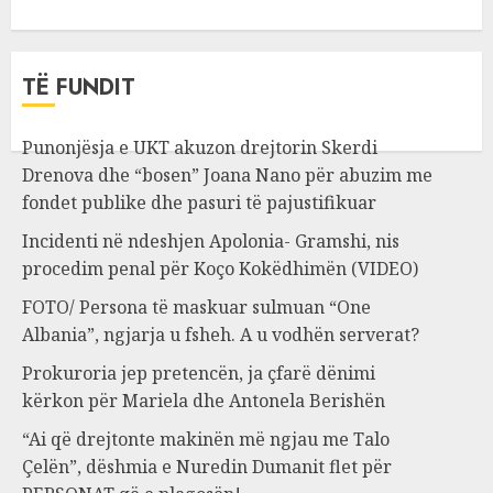
TË FUNDIT
Punonjësja e UKT akuzon drejtorin Skerdi
Drenova dhe “bosen” Joana Nano për abuzim me
fondet publike dhe pasuri të pajustifikuar
Incidenti në ndeshjen Apolonia- Gramshi, nis
procedim penal për Koço Kokëdhimën (VIDEO)
FOTO/ Persona të maskuar sulmuan “One
Albania”, ngjarja u fsheh. A u vodhën serverat?
Prokuroria jep pretencën, ja çfarë dënimi
kërkon për Mariela dhe Antonela Berishën
“Ai që drejtonte makinën më ngjau me Talo
Çelën”, dëshmia e Nuredin Dumanit flet për