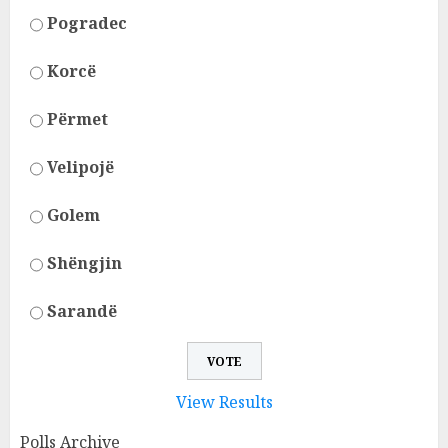
Pogradec
Korcë
Përmet
Velipojë
Golem
Shëngjin
Sarandë
View Results
Polls Archive