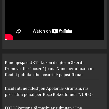
plagosën!
5
MARCH 25, 2025
Punonjësja e UKT akuzon
drejtorin Skerdi Drenova dhe
“bosen” Joana Nano për
abuzim me fondet publike dhe
pasuri të pajustifikuar
1
JULY 24, 2025
Incidenti në ndeshjen
Punonjësja e UKT akuzon drejtorin Skerdi
Apolonia- Gramshi, nis
procedim penal për Koço
Drenova dhe “bosen” Joana Nano për abuzim me
Kokëdhimën (VIDEO)
fondet publike dhe pasuri të pajustifikuar
2
MARCH 27, 2025
Incidenti në ndeshjen Apolonia- Gramshi, nis
procedim penal për Koço Kokëdhimën (VIDEO)
FOTO/ Persona të maskuar
sulmuan “One Albania”,
ngjarja u fsheh. A u vodhën
FOTO/ Persona të maskuar sulmuan “One