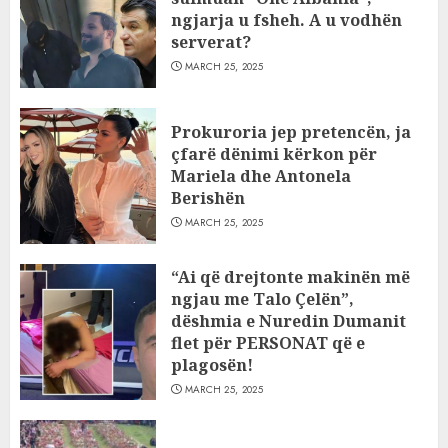
ngjarja u fsheh. A u vodhën
serverat?
MARCH 25, 2025
Prokuroria jep pretencën, ja
çfarë dënimi kërkon për
Mariela dhe Antonela
Berishën
MARCH 25, 2025
“Ai që drejtonte makinën më
ngjau me Talo Çelën”,
dëshmia e Nuredin Dumanit
flet për PERSONAT që e
plagosën!
MARCH 25, 2025