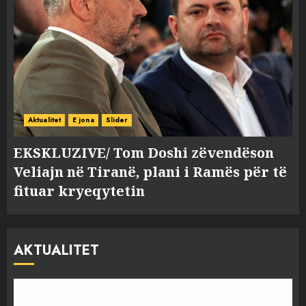
Aktualitet
E jona
Slider
EKSKLUZIVE/ Tom Doshi zëvendëson
Veliajn në Tiranë, plani i Ramës për të
fituar kryeqytetin
AKTUALITET