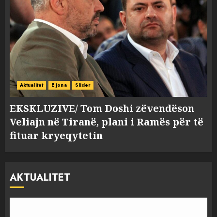
Aktualitet
E jona
Slider
EKSKLUZIVE/ Tom Doshi zëvendëson
Veliajn në Tiranë, plani i Ramës për të
fituar kryeqytetin
AKTUALITET