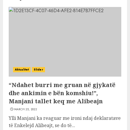
Aktualitet
Slider
“Ndahet burri me gruan në gjykatë
dhe ankimin e bën komshiu!”,
Manjani tallet keq me Alibeajn
MARCH 25, 2022
Ylli Manjani ka reaguar me ironi ndaj deklaratave
të Enkelejd Alibeajt, se do të...