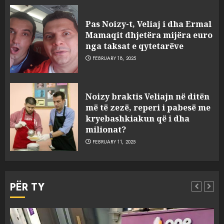
“Ai që drejtonte makinën më
ngjau me Talo Çelën”,
Pas Noizy-t, Veliaj i dha Ermal
dëshmia e Nuredin Dumanit
Mamaqit dhjetëra mijëra euro
flet për PERSONAT që e
nga taksat e qytetarëve
plagosën!
5
FEBRUARY 18, 2025
MARCH 25, 2025
Punonjësja e UKT akuzon
Noizy braktis Veliajn në ditën
drejtorin Skerdi Drenova dhe
më të zezë, reperi i pabesë me
“bosen” Joana Nano për
kryebashkiakun që i dha
abuzim me fondet publike dhe
milionat?
pasuri të pajustifikuar
1
FEBRUARY 11, 2025
JULY 24, 2025
Incidenti në ndeshjen
Apolonia- Gramshi, nis
PËR TY
procedim penal për Koço
Kokëdhimën (VIDEO)
2
MARCH 27, 2025