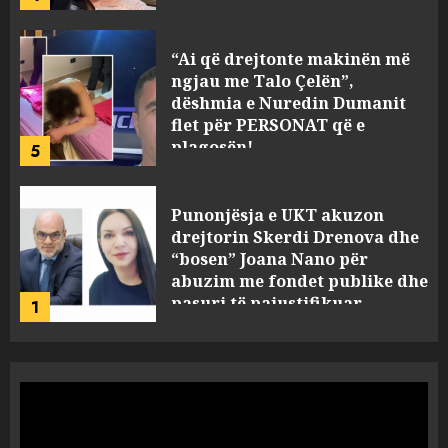
MARCH 25, 2025
Punonjësja e UKT akuzon
drejtorin Skerdi Drenova dhe
“bosen” Joana Nano për
abuzim me fondet publike dhe
pasuri të pajustifikuar
1
JULY 24, 2025
Incidenti në ndeshjen
Apolonia- Gramshi, nis
procedim penal për Koço
Kokëdhimën (VIDEO)
2
MARCH 27, 2025
FOTO/ Persona të maskuar
sulmuan “One Albania”,
ngjarja u fsheh. A u vodhën
serverat?