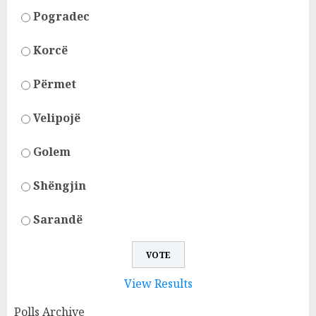
Pogradec
Korcë
Përmet
Velipojë
Golem
Shëngjin
Sarandë
View Results
Polls Archive