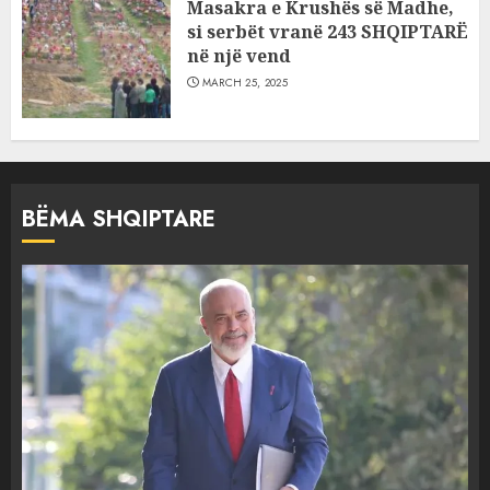
Masakra e Krushës së Madhe,
si serbët vranë 243 SHQIPTARË
në një vend
MARCH 25, 2025
BËMA SHQIPTARE