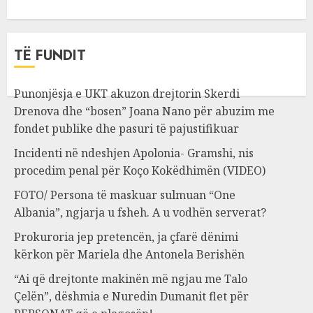
TË FUNDIT
Punonjësja e UKT akuzon drejtorin Skerdi
Drenova dhe “bosen” Joana Nano për abuzim me
fondet publike dhe pasuri të pajustifikuar
Incidenti në ndeshjen Apolonia- Gramshi, nis
procedim penal për Koço Kokëdhimën (VIDEO)
FOTO/ Persona të maskuar sulmuan “One
Albania”, ngjarja u fsheh. A u vodhën serverat?
Prokuroria jep pretencën, ja çfarë dënimi
kërkon për Mariela dhe Antonela Berishën
“Ai që drejtonte makinën më ngjau me Talo
Çelën”, dëshmia e Nuredin Dumanit flet për