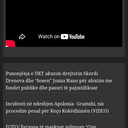
3
MARCH 25, 2025
Prokuroria jep pretencën, ja
çfarë dënimi kërkon për
Mariela dhe Antonela
Berishën
4
MARCH 25, 2025
“Ai që drejtonte makinën më
Punonjësja e UKT akuzon drejtorin Skerdi
ngjau me Talo Çelën”,
dëshmia e Nuredin Dumanit
Drenova dhe “bosen” Joana Nano për abuzim me
flet për PERSONAT që e
fondet publike dhe pasuri të pajustifikuar
plagosën!
5
MARCH 25, 2025
Incidenti në ndeshjen Apolonia- Gramshi, nis
procedim penal për Koço Kokëdhimën (VIDEO)
FOTO/ Persona të maskuar sulmuan “One