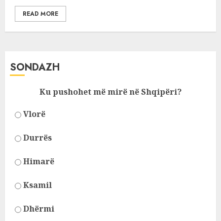
READ MORE
SONDAZH
Ku pushohet më mirë në Shqipëri?
Vlorë
Durrës
Himarë
Ksamil
Dhërmi