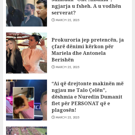
ngjarja u fsheh. A u vodhën
serverat?
MARCH 25, 2025
Prokuroria jep pretencën, ja
çfarë dënimi kërkon për
Mariela dhe Antonela
Berishën
MARCH 25, 2025
“Ai që drejtonte makinën më
ngjau me Talo Çelën”,
dëshmia e Nuredin Dumanit
flet për PERSONAT që e
plagosën!
MARCH 25, 2025