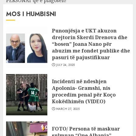
PERSONAT që e plagosën!
MOS I HUMBISNI
Punonjësja e UKT akuzon
drejtorin Skerdi Drenova dhe
“bosen” Joana Nano për
abuzim me fondet publike dhe
pasuri të pajustifikuar
JULY 24, 2025
Incidenti në ndeshjen
Apolonia- Gramshi, nis
procedim penal për Koço
Kokëdhimën (VIDEO)
MARCH 27, 2025
FOTO/ Persona të maskuar
sulmuan “One Albania”,