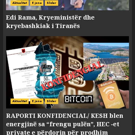
Aktualitet
E jona
Slider
Edi Rama, Kryeministër dhe
kryebashkiak i Tiranës
Aktualitet
E jona
Slider
RAPORTI KONFIDENCIAL/ KESH blen
energjinë sa “frengu pulën”, HEC -et
private e përdorin për prodhim