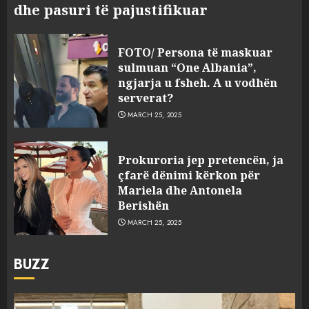
dhe pasuri të pajustifikuar
FOTO/ Persona të maskuar
sulmuan “One Albania”,
ngjarja u fsheh. A u vodhën
serverat?
MARCH 25, 2025
Prokuroria jep pretencën, ja
çfarë dënimi kërkon për
Mariela dhe Antonela
Berishën
MARCH 25, 2025
BUZZ