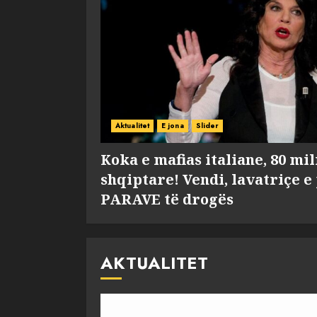
Aktualitet
E jona
Slider
Koka e mafias italiane, 80 mi
shqiptare! Vendi, lavatriçe e
PARAVE të drogës
AKTUALITET