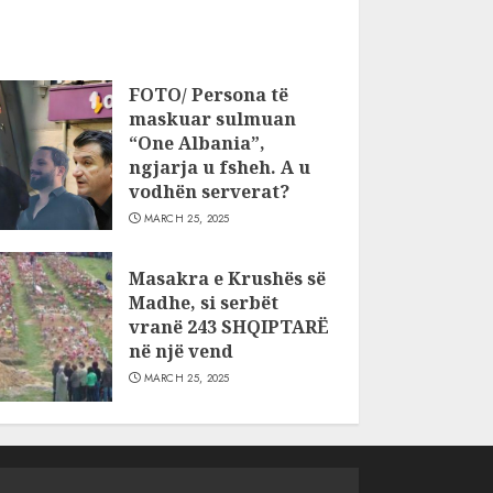
FOTO/ Persona të
maskuar sulmuan
“One Albania”,
ngjarja u fsheh. A u
vodhën serverat?
MARCH 25, 2025
Masakra e Krushës së
Madhe, si serbët
vranë 243 SHQIPTARË
në një vend
MARCH 25, 2025