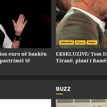
Aktualitet
E jona
Slider
lion euro në bankën
EKSKLUZIVE/ Tom Do
 pastrimit të
Tiranë, plani i Ramë
BUZZ