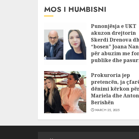
MOS I HUMBISNI
Punonjësja e UKT
akuzon drejtorin
Skerdi Drenova d
“bosen” Joana Nan
për abuzim me fo
publike dhe pasuri
pajustifikuar
Prokuroria jep
JULY 24, 2025
pretencën, ja çfar
dënimi kërkon pë
Mariela dhe Anton
Berishën
MARCH 25, 2025