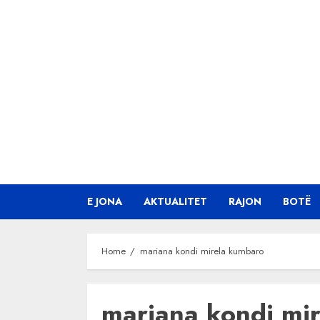
Skip
to
content
E JONA
AKTUALITET
RAJON
BOTË
Home
mariana kondi mirela kumbaro
mariana kondi mi