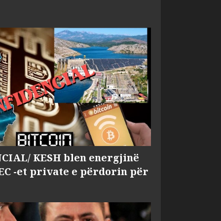
IAL/ KESH blen energjinë
EC -et private e përdorin për