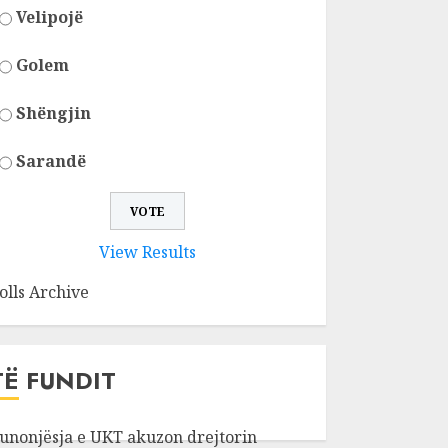
Velipojë
Golem
Shëngjin
Sarandë
View Results
olls Archive
TË FUNDIT
unonjësja e UKT akuzon drejtorin