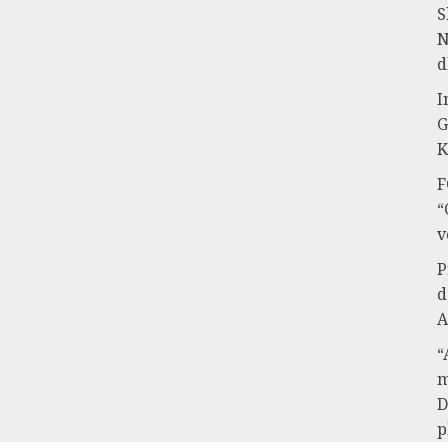
S
N
d
I
G
K
F
“
v
P
d
A
“
m
D
p