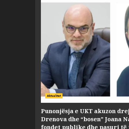
Aktualitet
Punonjësja e UKT akuzon dre
Drenova dhe “bosen” Joana 
fondet publike dhe pasuri të 