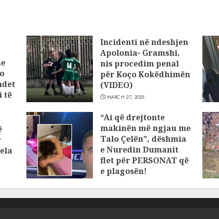
Incidenti në ndeshjen
Apolonia- Gramshi,
he
nis procedim penal
o
për Koço Kokëdhimën
ndet
(VIDEO)
 të
MARCH 27, 2025
“Ai që drejtonte
makinën më ngjau me
ë
Talo Çelën”, dëshmia
r
e Nuredin Dumanit
ela
flet për PERSONAT që
e plagosën!
MARCH 25, 2025