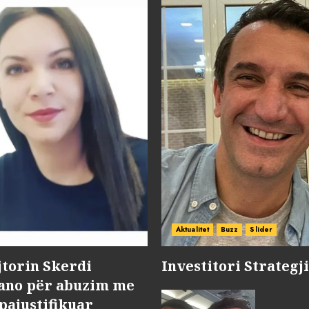
Aktualitet
Buzz
Slider
jtorin Skerdi
Investitori Strategj
Nano për abuzim me
pajustifikuar