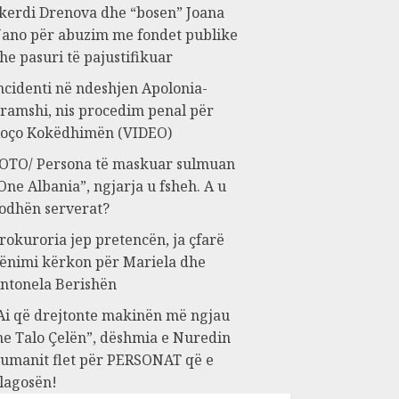
kerdi Drenova dhe “bosen” Joana
ano për abuzim me fondet publike
he pasuri të pajustifikuar
ncidenti në ndeshjen Apolonia-
ramshi, nis procedim penal për
oço Kokëdhimën (VIDEO)
OTO/ Persona të maskuar sulmuan
One Albania”, ngjarja u fsheh. A u
odhën serverat?
rokuroria jep pretencën, ja çfarë
ënimi kërkon për Mariela dhe
ntonela Berishën
Ai që drejtonte makinën më ngjau
e Talo Çelën”, dëshmia e Nuredin
umanit flet për PERSONAT që e
lagosën!