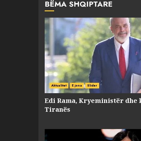
BËMA SHQIPTARE
Aktualitet
E jona
Slider
Edi Rama, Kryeministër dhe 
Tiranës