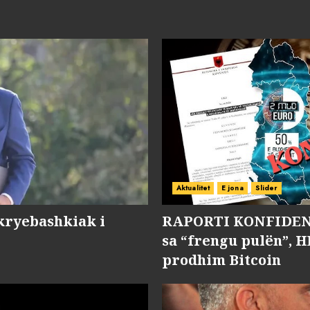
Aktualitet
E jona
Slider
kryebashkiak i
RAPORTI KONFIDENC
sa “frengu pulën”, H
prodhim Bitcoin