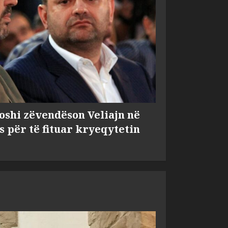
shi zëvendëson Veliajn në
s për të fituar kryeqytetin