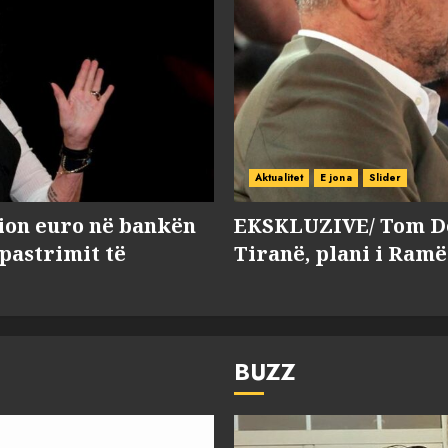
Aktualitet
E jona
Slider
lion euro në bankën
EKSKLUZIVE/ Tom Do
 pastrimit të
Tiranë, plani i Ramë
BUZZ