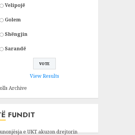
Velipojë
Golem
Shëngjin
Sarandë
View Results
olls Archive
TË FUNDIT
unonjësja e UKT akuzon drejtorin