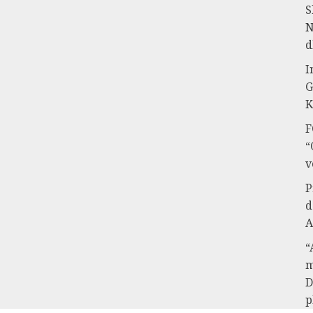
S
N
d
I
G
K
F
“
v
P
d
A
“
m
D
p