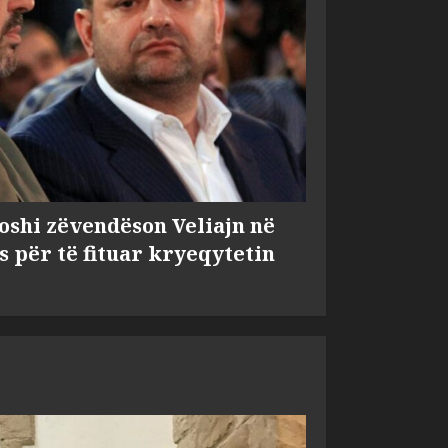
shi zëvendëson Veliajn në
s për të fituar kryeqytetin