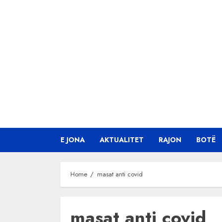
Skip
to
content
E JONA
AKTUALITET
RAJON
BOTË
Home
masat anti covid
masat anti covid