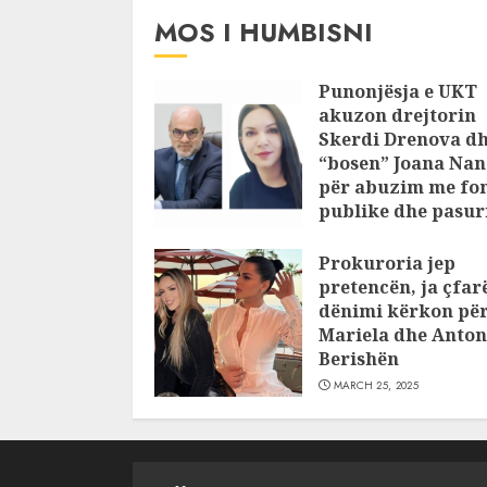
MOS I HUMBISNI
Punonjësja e UKT
akuzon drejtorin
Skerdi Drenova d
“bosen” Joana Nan
për abuzim me fo
publike dhe pasuri
pajustifikuar
Prokuroria jep
JULY 24, 2025
pretencën, ja çfar
dënimi kërkon pë
Mariela dhe Anton
Berishën
MARCH 25, 2025