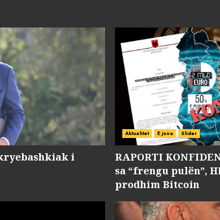
Aktualitet
E jona
Slider
kryebashkiak i
RAPORTI KONFIDENC
sa “frengu pulën”, H
prodhim Bitcoin