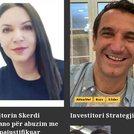
Aktualitet
Buzz
Slider
jtorin Skerdi
Investitori Strategj
Nano për abuzim me
pajustifikuar