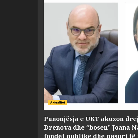
Aktualitet
Punonjësja e UKT akuzon dre
Drenova dhe “bosen” Joana 
fondet publike dhe pasuri të 