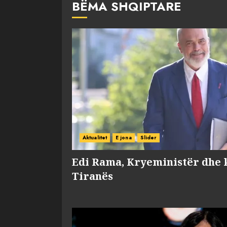
BËMA SHQIPTARE
Aktualitet
E jona
Slider
Edi Rama, Kryeministër dhe 
Tiranës