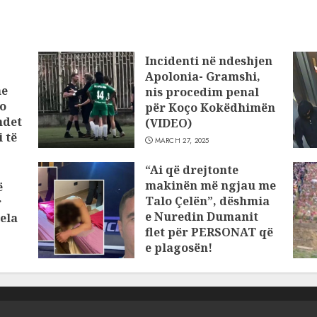
Incidenti në ndeshjen
Apolonia- Gramshi,
he
nis procedim penal
o
për Koço Kokëdhimën
ndet
(VIDEO)
 të
MARCH 27, 2025
“Ai që drejtonte
makinën më ngjau me
ë
Talo Çelën”, dëshmia
r
e Nuredin Dumanit
ela
flet për PERSONAT që
e plagosën!
MARCH 25, 2025