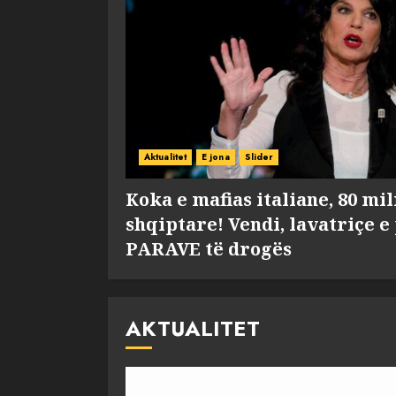
Aktualitet
E jona
Slider
Koka e mafias italiane, 80 mi
shqiptare! Vendi, lavatriçe e
PARAVE të drogës
AKTUALITET