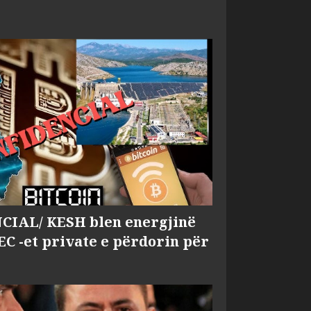
IAL/ KESH blen energjinë
EC -et private e përdorin për