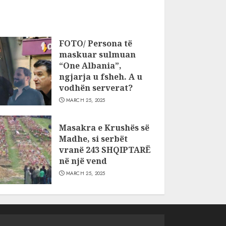
FOTO/ Persona të
maskuar sulmuan
“One Albania”,
ngjarja u fsheh. A u
vodhën serverat?
MARCH 25, 2025
Masakra e Krushës së
Madhe, si serbët
vranë 243 SHQIPTARË
në një vend
MARCH 25, 2025