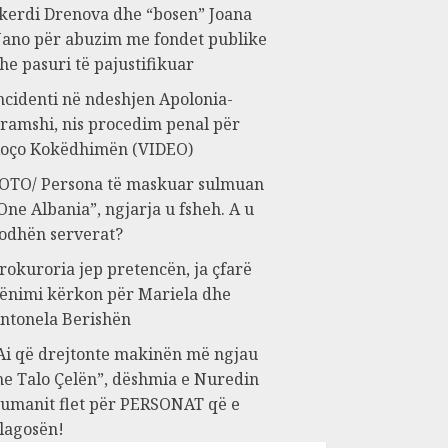
kerdi Drenova dhe “bosen” Joana
ano për abuzim me fondet publike
he pasuri të pajustifikuar
ncidenti në ndeshjen Apolonia-
ramshi, nis procedim penal për
oço Kokëdhimën (VIDEO)
OTO/ Persona të maskuar sulmuan
One Albania”, ngjarja u fsheh. A u
odhën serverat?
rokuroria jep pretencën, ja çfarë
ënimi kërkon për Mariela dhe
ntonela Berishën
Ai që drejtonte makinën më ngjau
e Talo Çelën”, dëshmia e Nuredin
umanit flet për PERSONAT që e
lagosën!