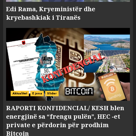
Edi Rama, Kryeministër dhe
kryebashkiak i Tiranës
Aktualitet
E jona
Slider
RAPORTI KONFIDENCIAL/ KESH blen
energjinë sa “frengu pulën”, HEC -et
private e përdorin për prodhim
Bitcoin