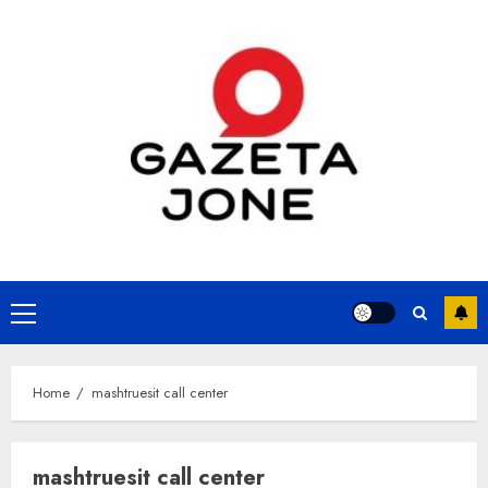
Skip
to
content
Primary
Menu
Home
mashtruesit call center
mashtruesit call center