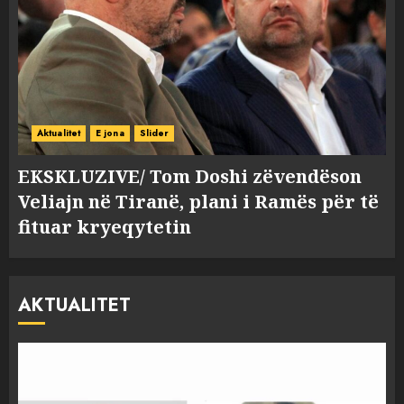
Aktualitet
E jona
Slider
EKSKLUZIVE/ Tom Doshi zëvendëson
Veliajn në Tiranë, plani i Ramës për të
fituar kryeqytetin
AKTUALITET