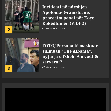
FOTO/ Persona të maskuar
sulmuan “One Albania”,
ngjarja u fsheh. A u vodhën
serverat?
3
MARCH 25, 2025
Prokuroria jep pretencën, ja
çfarë dënimi kërkon për
Mariela dhe Antonela
Berishën
4
MARCH 25, 2025
“Ai që drejtonte makinën më
ngjau me Talo Çelën”,
dëshmia e Nuredin Dumanit
flet për PERSONAT që e
plagosën!
5