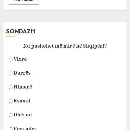
READ MORE
SONDAZH
Ku pushohet më mirë në Shqipëri?
Vlorë
Durrës
Himarë
Ksamil
Dhërmi
Pogradec