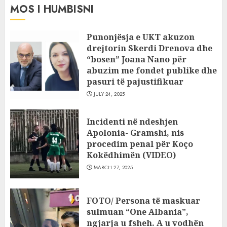
MOS I HUMBISNI
Punonjësja e UKT akuzon
drejtorin Skerdi Drenova dhe
“bosen” Joana Nano për
abuzim me fondet publike dhe
pasuri të pajustifikuar
JULY 24, 2025
Incidenti në ndeshjen
Apolonia- Gramshi, nis
procedim penal për Koço
Kokëdhimën (VIDEO)
MARCH 27, 2025
FOTO/ Persona të maskuar
sulmuan “One Albania”,
ngjarja u fsheh. A u vodhën