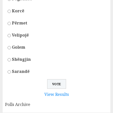
Korcë
Përmet
Velipojë
Golem
Shëngjin
Sarandë
View Results
Polls Archive