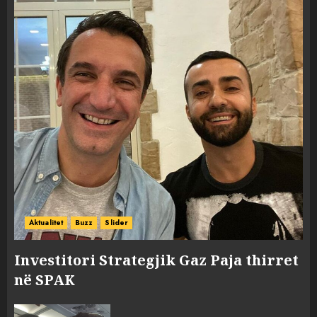
Aktualitet
Buzz
Slider
Investitori Strategjik Gaz Paja thirret
në SPAK