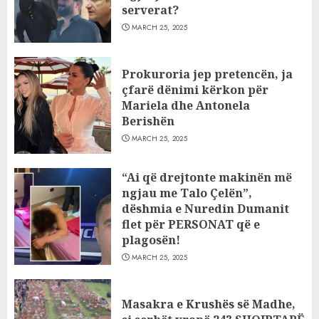
serverat?
MARCH 25, 2025
Prokuroria jep pretencën, ja
çfarë dënimi kërkon për
Mariela dhe Antonela
Berishën
MARCH 25, 2025
“Ai që drejtonte makinën më
ngjau me Talo Çelën”,
dëshmia e Nuredin Dumanit
flet për PERSONAT që e
plagosën!
MARCH 25, 2025
Masakra e Krushës së Madhe,