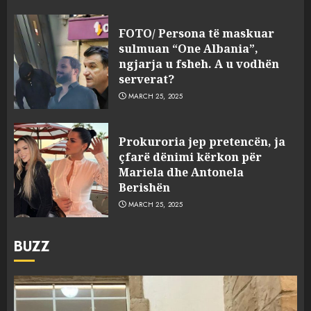
FOTO/ Persona të maskuar
sulmuan “One Albania”,
ngjarja u fsheh. A u vodhën
serverat?
MARCH 25, 2025
Prokuroria jep pretencën, ja
çfarë dënimi kërkon për
Mariela dhe Antonela
Berishën
MARCH 25, 2025
BUZZ