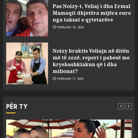
Pas Noizy-t, Veliaj i dha Ermal
Mamaqit dhjetëra mijëra euro
nga taksat e qytetarëve
FEBRUARY 18, 2025
FOTO/ Persona të maskuar
Noizy braktis Veliajn në ditën
sulmuan “One Albania”,
më të zezë, reperi i pabesë me
ngjarja u fsheh. A u vodhën
kryebashkiakun që i dha
serverat?
milionat?
3
MARCH 25, 2025
FEBRUARY 11, 2025
Prokuroria jep pretencën, ja
çfarë dënimi kërkon për
PËR TY
Mariela dhe Antonela
Berishën
4
MARCH 25, 2025