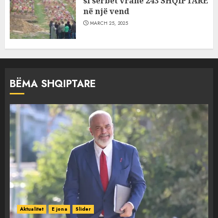
si serbët vranë 243 SHQIPTARË
në një vend
MARCH 25, 2025
BËMA SHQIPTARE
Aktualitet
E jona
Slider