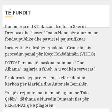
TË FUNDIT
Punonjësja e UKT akuzon drejtorin Skerdi
Drenova dhe “bosen” Joana Nano për abuzim me
fondet publike dhe pasuri të pajustifikuar
Incidenti në ndeshjen Apolonia- Gramshi, nis
procedim penal për Koço Kokëdhimën (VIDEO)
FOTO/ Persona të maskuar sulmuan “One
Albania”, ngjarja u fsheh. A u vodhën serverat?
Prokuroria jep pretencën, ja çfarë dënimi
kërkon për Mariela dhe Antonela Berishën
“Ai që drejtonte makinën më ngjau me Talo
Çelën”, dëshmia e Nuredin Dumanit flet për
PERSONAT që e plagosën!