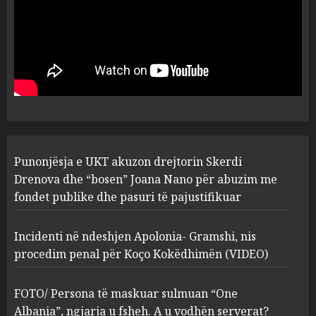
MARCH 25, 2025
Punonjësja e UKT akuzon
drejtorin Skerdi Drenova dhe
“bosen” Joana Nano për
abuzim me fondet publike dhe
pasuri të pajustifikuar
1
JULY 24, 2025
Incidenti në ndeshjen
Punonjësja e UKT akuzon drejtorin Skerdi
Apolonia- Gramshi, nis
procedim penal për Koço
Drenova dhe “bosen” Joana Nano për abuzim me
Kokëdhimën (VIDEO)
fondet publike dhe pasuri të pajustifikuar
2
MARCH 27, 2025
Incidenti në ndeshjen Apolonia- Gramshi, nis
procedim penal për Koço Kokëdhimën (VIDEO)
FOTO/ Persona të maskuar
sulmuan “One Albania”,
ngjarja u fsheh. A u vodhën
FOTO/ Persona të maskuar sulmuan “One
serverat?
Albania”, ngjarja u fsheh. A u vodhën serverat?