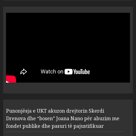
“Ai që drejtonte makinën më
ngjau me Talo Çelën”,
dëshmia e Nuredin Dumanit
flet për PERSONAT që e
plagosën!
5
MARCH 25, 2025
Punonjësja e UKT akuzon
drejtorin Skerdi Drenova dhe
“bosen” Joana Nano për
abuzim me fondet publike dhe
pasuri të pajustifikuar
1
JULY 24, 2025
Incidenti në ndeshjen
Punonjësja e UKT akuzon drejtorin Skerdi
Apolonia- Gramshi, nis
procedim penal për Koço
Drenova dhe “bosen” Joana Nano për abuzim me
Kokëdhimën (VIDEO)
fondet publike dhe pasuri të pajustifikuar
2
MARCH 27, 2025