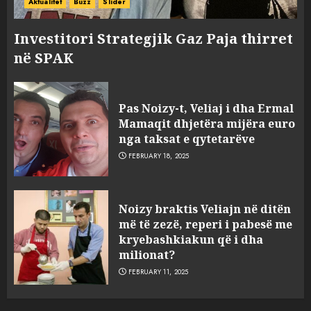
Aktualitet
Buzz
Slider
Investitori Strategjik Gaz Paja thirret
në SPAK
Pas Noizy-t, Veliaj i dha Ermal
Mamaqit dhjetëra mijëra euro
nga taksat e qytetarëve
FEBRUARY 18, 2025
FOTO/ Persona të maskuar
Noizy braktis Veliajn në ditën
sulmuan “One Albania”,
më të zezë, reperi i pabesë me
ngjarja u fsheh. A u vodhën
kryebashkiakun që i dha
serverat?
milionat?
3
MARCH 25, 2025
FEBRUARY 11, 2025
Prokuroria jep pretencën, ja