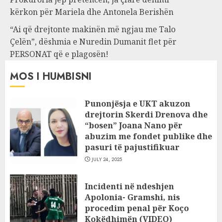
kërkon për Mariela dhe Antonela Berishën
“Ai që drejtonte makinën më ngjau me Talo
Çelën”, dëshmia e Nuredin Dumanit flet për
PERSONAT që e plagosën!
MOS I HUMBISNI
Punonjësja e UKT akuzon
drejtorin Skerdi Drenova dhe
“bosen” Joana Nano për
abuzim me fondet publike dhe
pasuri të pajustifikuar
JULY 24, 2025
Incidenti në ndeshjen
Apolonia- Gramshi, nis
procedim penal për Koço
Kokëdhimën (VIDEO)