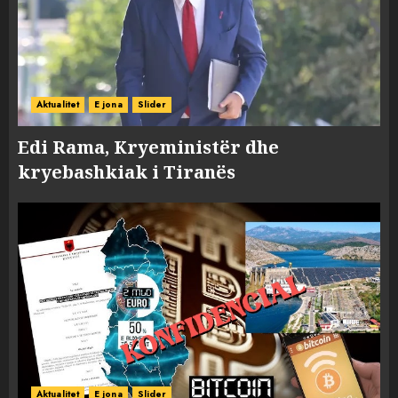
Aktualitet
E jona
Slider
Edi Rama, Kryeministër dhe
kryebashkiak i Tiranës
Aktualitet
E jona
Slider