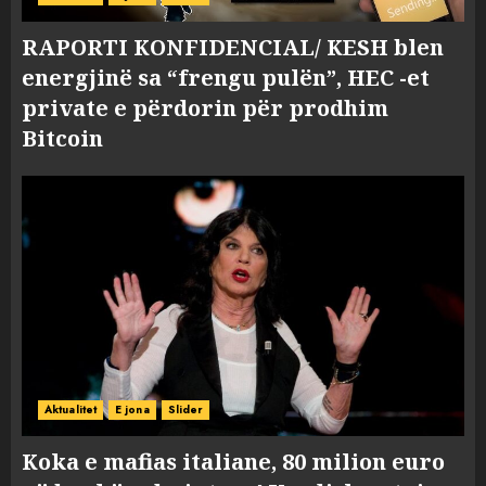
RAPORTI KONFIDENCIAL/ KESH blen
energjinë sa “frengu pulën”, HEC -et
private e përdorin për prodhim
Bitcoin
Aktualitet
E jona
Slider
Koka e mafias italiane, 80 milion euro