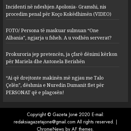
Incidenti në ndeshjen Apolonia- Gramshi, nis
procedim penal për Koço Kokëdhimën (VIDEO)
FOTO/ Persona të maskuar
sulmuan “One Albania”,
ngjarja u fsheh. A u vodhën
FOTO/ Persona të maskuar sulmuan “One
serverat?
Albania”, ngjarja u fsheh. A u vodhën serverat?
3
MARCH 25, 2025
Prokuroria jep pretencën, ja çfarë dënimi kërkon
Prokuroria jep pretencën, ja
për Mariela dhe Antonela Berishën
çfarë dënimi kërkon për
Mariela dhe Antonela
“Ai që drejtonte makinën më ngjau me Talo
Berishën
Çelën”, dëshmia e Nuredin Dumanit flet për
4
MARCH 25, 2025
PERSONAT që e plagosën!
“Ai që drejtonte makinën më
ngjau me Talo Çelën”,
Copyright © Gazeta Jonë 2020 E-mail:
dëshmia e Nuredin Dumanit
redaksiagazetajone@gmail.com
All rights reserved.
|
flet për PERSONAT që e
ChromeNews
by AF themes.