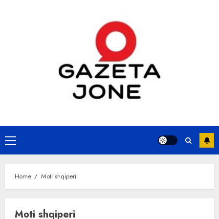
Skip
to
content
Primary
Menu
Home
Moti shqiperi
Moti shqiperi