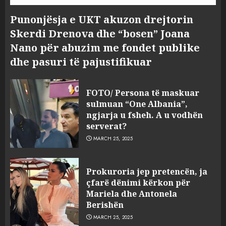
Punonjësja e UKT akuzon drejtorin
Skerdi Drenova dhe “bosen” Joana
Nano për abuzim me fondet publike
dhe pasuri të pajustifikuar
FOTO/ Persona të maskuar
sulmuan “One Albania”,
ngjarja u fsheh. A u vodhën
serverat?
MARCH 25, 2025
Prokuroria jep pretencën, ja
çfarë dënimi kërkon për
Mariela dhe Antonela
Berishën
MARCH 25, 2025