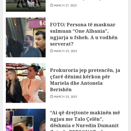
MARCH 27, 2025
FOTO/ Persona të maskuar
sulmuan “One Albania”,
ngjarja u fsheh. A u vodhën
serverat?
MARCH 25, 2025
Prokuroria jep pretencën, ja
çfarë dënimi kërkon për
Mariela dhe Antonela
Berishën
MARCH 25, 2025
“Ai që drejtonte makinën më
ngjau me Talo Çelën”,
dëshmia e Nuredin Dumanit