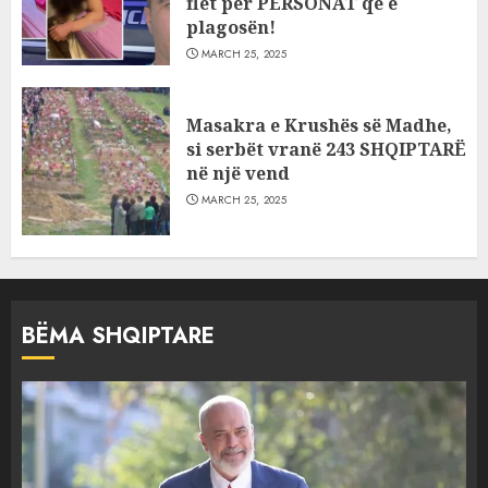
flet për PERSONAT që e
plagosën!
MARCH 25, 2025
Masakra e Krushës së Madhe,
si serbët vranë 243 SHQIPTARË
në një vend
MARCH 25, 2025
BËMA SHQIPTARE