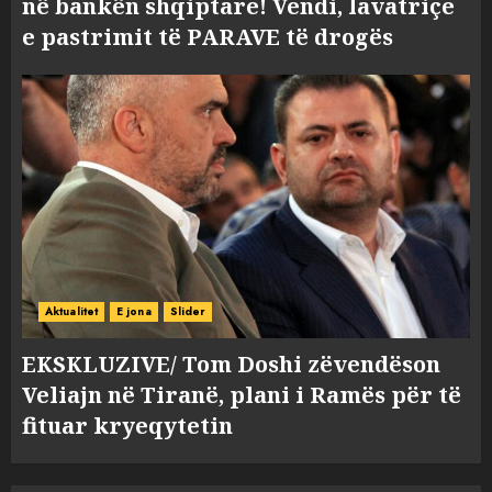
në bankën shqiptare! Vendi, lavatriçe
e pastrimit të PARAVE të drogës
Aktualitet
E jona
Slider
EKSKLUZIVE/ Tom Doshi zëvendëson
Veliajn në Tiranë, plani i Ramës për të
fituar kryeqytetin