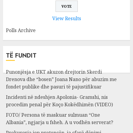
View Results
Polls Archive
TË FUNDIT
Punonjësja e UKT akuzon drejtorin Skerdi
Drenova dhe “bosen” Joana Nano për abuzim me
fondet publike dhe pasuri të pajustifikuar
Incidenti në ndeshjen Apolonia- Gramshi, nis
procedim penal për Koço Kokëdhimën (VIDEO)
FOTO/ Persona të maskuar sulmuan “One
Albania”, ngjarja u fsheh. A u vodhën serverat?
Prokuroria jep pretencën, ja çfarë dënimi