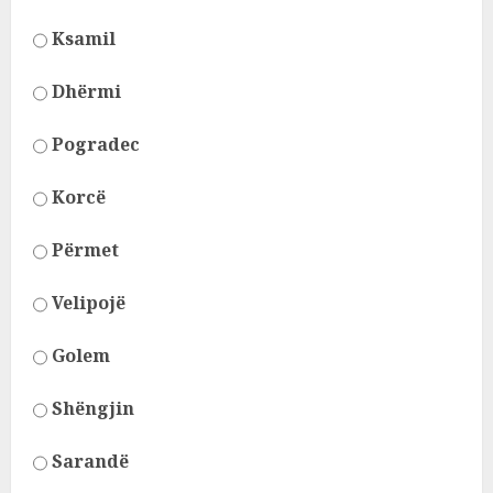
Ksamil
Dhërmi
Pogradec
Korcë
Përmet
Velipojë
Golem
Shëngjin
Sarandë