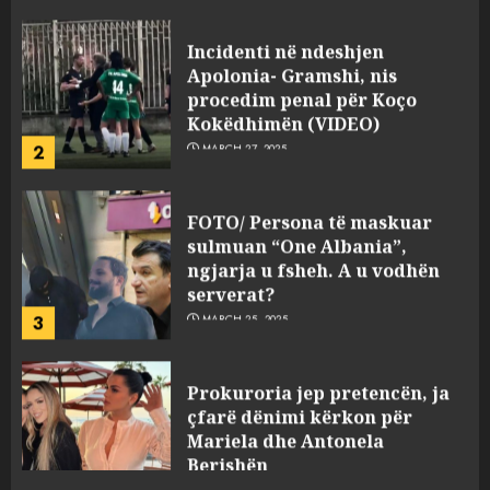
Incidenti në ndeshjen
Apolonia- Gramshi, nis
procedim penal për Koço
Kokëdhimën (VIDEO)
2
MARCH 27, 2025
FOTO/ Persona të maskuar
sulmuan “One Albania”,
ngjarja u fsheh. A u vodhën
serverat?
3
MARCH 25, 2025
Prokuroria jep pretencën, ja
çfarë dënimi kërkon për
Mariela dhe Antonela
Berishën
4
MARCH 25, 2025