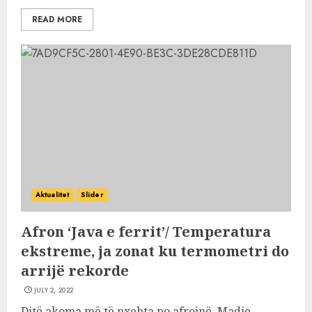
READ MORE
Aktualitet
Slider
Afron ‘Java e ferrit’/ Temperatura
ekstreme, ja zonat ku termometri do
arrijë rekorde
JULY 2, 2022
Ditë akoma më të nxehta po afrojnë. Madje