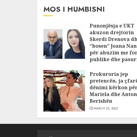
MOS I HUMBISNI
Punonjësja e UKT
akuzon drejtorin
Skerdi Drenova d
“bosen” Joana Nan
për abuzim me fo
publike dhe pasuri
pajustifikuar
Prokuroria jep
JULY 24, 2025
pretencën, ja çfar
dënimi kërkon pë
Mariela dhe Anton
Berishën
MARCH 25, 2025