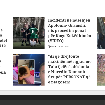
Incidenti në ndeshjen
Apolonia- Gramshi,
he
nis procedim penal
o
për Koço Kokëdhimën
ndet
(VIDEO)
 të
MARCH 27, 2025
“Ai që drejtonte
makinën më ngjau me
ë
Talo Çelën”, dëshmia
r
e Nuredin Dumanit
ela
flet për PERSONAT që
e plagosën!
MARCH 25, 2025