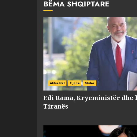
BËMA SHQIPTARE
Aktualitet
E jona
Slider
Edi Rama, Kryeministër dhe 
Tiranës