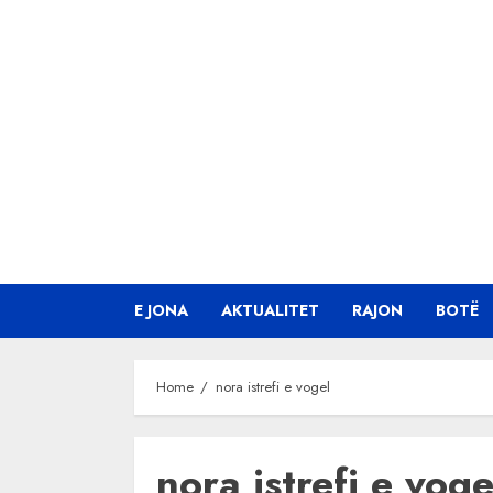
Skip
to
content
E JONA
AKTUALITET
RAJON
BOTË
Home
nora istrefi e vogel
nora istrefi e voge