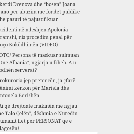
kerdi Drenova dhe “bosen” Joana
ano për abuzim me fondet publike
he pasuri të pajustifikuar
ncidenti në ndeshjen Apolonia-
ramshi, nis procedim penal për
oço Kokëdhimën (VIDEO)
OTO/ Persona të maskuar sulmuan
One Albania”, ngjarja u fsheh. A u
odhën serverat?
rokuroria jep pretencën, ja çfarë
ënimi kërkon për Mariela dhe
ntonela Berishën
Ai që drejtonte makinën më ngjau
e Talo Çelën”, dëshmia e Nuredin
umanit flet për PERSONAT që e
lagosën!