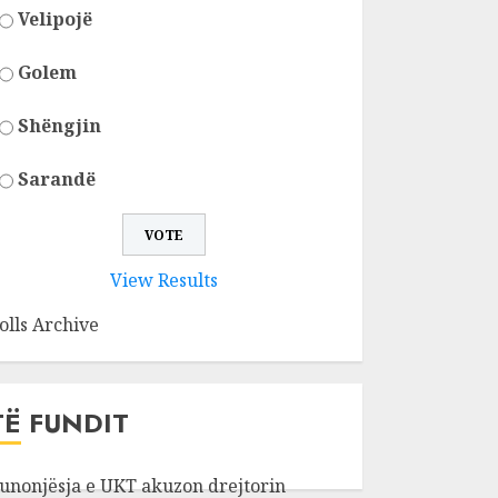
Velipojë
Golem
Shëngjin
Sarandë
View Results
olls Archive
TË FUNDIT
unonjësja e UKT akuzon drejtorin