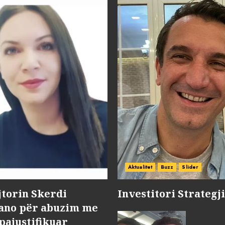
Aktualitet
Buzz
Slider
jtorin Skerdi
Investitori Strategj
Nano për abuzim me
pajustifikuar