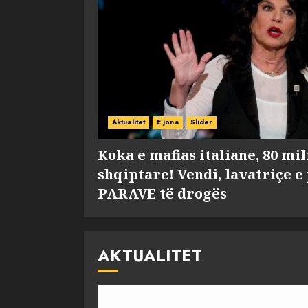
Aktualitet
E jona
Slider
Koka e mafias italiane, 80 mi
shqiptare! Vendi, lavatriçe e
PARAVE të drogës
AKTUALITET