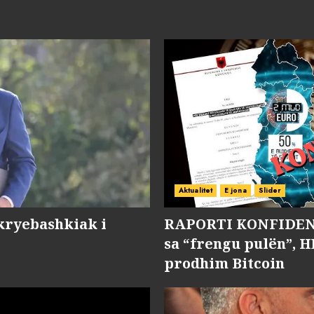
Aktualitet
E jona
Slider
kryebashkiak i
RAPORTI KONFIDENC
sa “frengu pulën”, H
prodhim Bitcoin