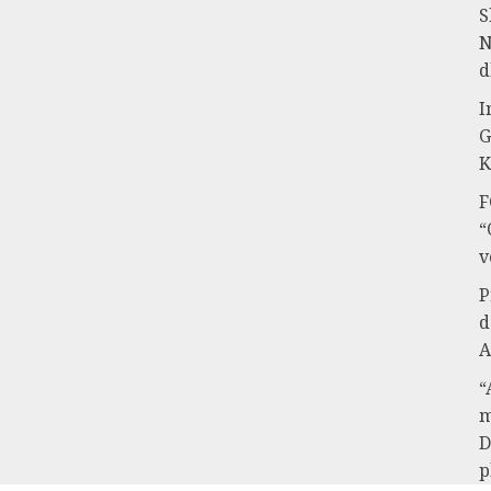
S
N
d
I
G
K
F
“
v
P
d
A
“
m
D
p