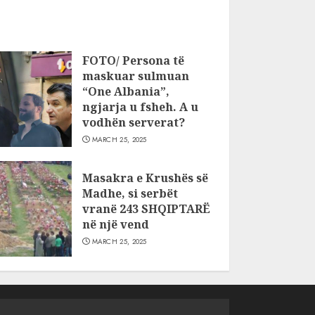
FOTO/ Persona të
maskuar sulmuan
“One Albania”,
ngjarja u fsheh. A u
vodhën serverat?
MARCH 25, 2025
Masakra e Krushës së
Madhe, si serbët
vranë 243 SHQIPTARË
në një vend
MARCH 25, 2025