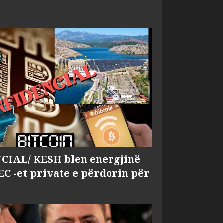
IAL/ KESH blen energjinë
EC -et private e përdorin për