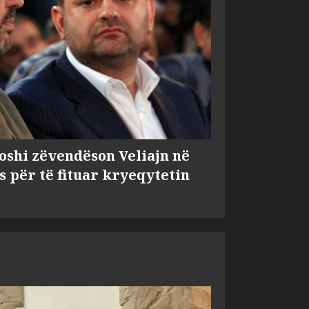
shi zëvendëson Veliajn në
s për të fituar kryeqytetin