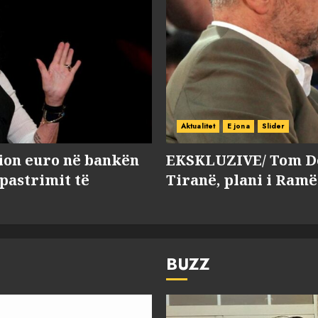
Aktualitet
E jona
Slider
lion euro në bankën
EKSKLUZIVE/ Tom Do
 pastrimit të
Tiranë, plani i Ramë
BUZZ