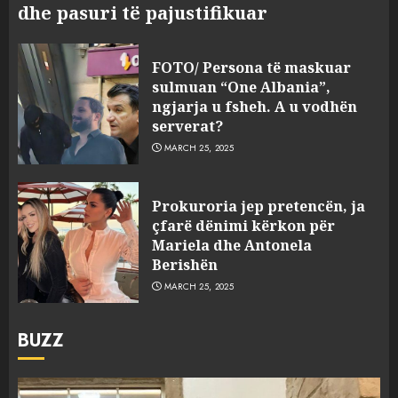
dhe pasuri të pajustifikuar
FOTO/ Persona të maskuar
sulmuan “One Albania”,
ngjarja u fsheh. A u vodhën
serverat?
MARCH 25, 2025
Prokuroria jep pretencën, ja
çfarë dënimi kërkon për
Mariela dhe Antonela
Berishën
MARCH 25, 2025
BUZZ