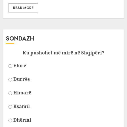
READ MORE
SONDAZH
Ku pushohet më mirë në Shqipëri?
Vlorë
Durrës
Himarë
Ksamil
Dhërmi