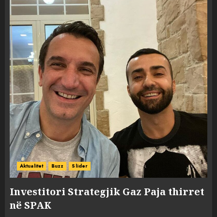
Aktualitet
Buzz
Slider
Investitori Strategjik Gaz Paja thirret
në SPAK