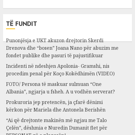
TË FUNDIT
Punonjësja e UKT akuzon drejtorin Skerdi
Drenova dhe “bosen” Joana Nano për abuzim me
fondet publike dhe pasuri të pajustifikuar
Incidenti në ndeshjen Apolonia- Gramshi, nis
procedim penal për Koço Kokëdhimën (VIDEO)
FOTO/ Persona të maskuar sulmuan “One
Albania”, ngjarja u fsheh. A u vodhën serverat?
Prokuroria jep pretencën, ja çfarë dënimi
kërkon për Mariela dhe Antonela Berishën
“Ai që drejtonte makinën më ngjau me Talo
Çelën”, dëshmia e Nuredin Dumanit flet për