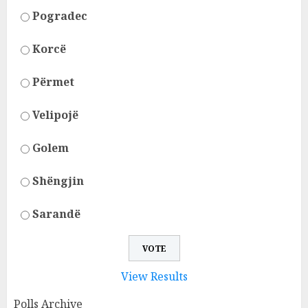
Pogradec
Korcë
Përmet
Velipojë
Golem
Shëngjin
Sarandë
View Results
Polls Archive