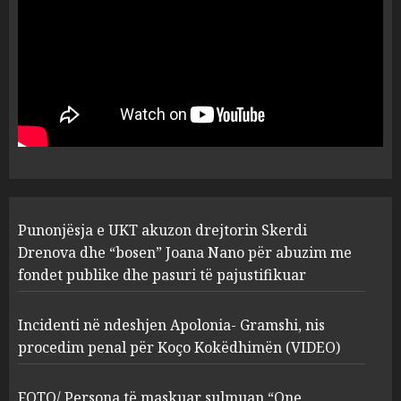
plagosën!
5
MARCH 25, 2025
Punonjësja e UKT akuzon
drejtorin Skerdi Drenova dhe
“bosen” Joana Nano për
abuzim me fondet publike dhe
pasuri të pajustifikuar
1
JULY 24, 2025
Incidenti në ndeshjen
Punonjësja e UKT akuzon drejtorin Skerdi
Apolonia- Gramshi, nis
procedim penal për Koço
Drenova dhe “bosen” Joana Nano për abuzim me
Kokëdhimën (VIDEO)
fondet publike dhe pasuri të pajustifikuar
2
MARCH 27, 2025
Incidenti në ndeshjen Apolonia- Gramshi, nis
procedim penal për Koço Kokëdhimën (VIDEO)
FOTO/ Persona të maskuar
sulmuan “One Albania”,
ngjarja u fsheh. A u vodhën
FOTO/ Persona të maskuar sulmuan “One