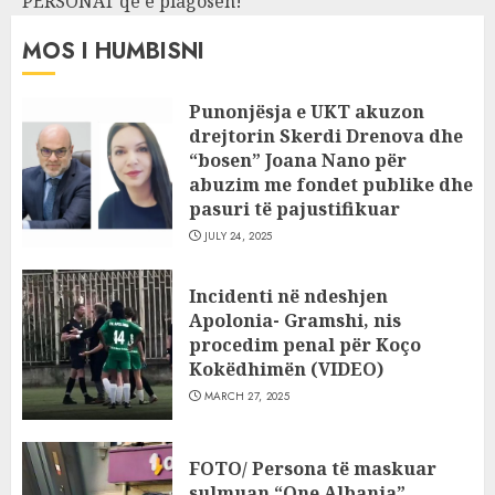
PERSONAT që e plagosën!
MOS I HUMBISNI
Punonjësja e UKT akuzon
drejtorin Skerdi Drenova dhe
“bosen” Joana Nano për
abuzim me fondet publike dhe
pasuri të pajustifikuar
JULY 24, 2025
Incidenti në ndeshjen
Apolonia- Gramshi, nis
procedim penal për Koço
Kokëdhimën (VIDEO)
MARCH 27, 2025
FOTO/ Persona të maskuar
sulmuan “One Albania”,