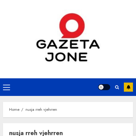
Skip
to
content
Primary
Menu
Home
nusja rreh vjehrren
nusja rreh vjehrren