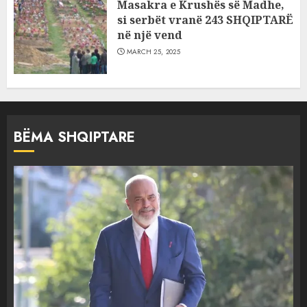
Masakra e Krushës së Madhe,
si serbët vranë 243 SHQIPTARË
në një vend
MARCH 25, 2025
BËMA SHQIPTARE