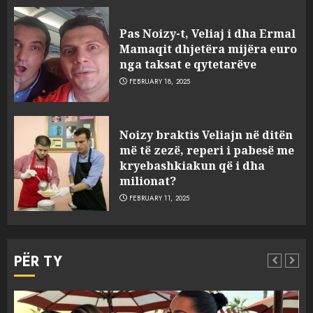
Pas Noizy-t, Veliaj i dha Ermal
Mamaqit dhjetëra mijëra euro
nga taksat e qytetarëve
FEBRUARY 18, 2025
FOTO/ Persona të maskuar
Noizy braktis Veliajn në ditën
sulmuan “One Albania”,
më të zezë, reperi i pabesë me
ngjarja u fsheh. A u vodhën
kryebashkiakun që i dha
serverat?
milionat?
3
MARCH 25, 2025
FEBRUARY 11, 2025
Prokuroria jep pretencën, ja
çfarë dënimi kërkon për
PËR TY
Mariela dhe Antonela
Berishën
4
MARCH 25, 2025