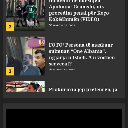
FOTO/ Persona të maskuar
sulmuan “One Albania”,
ngjarja u fsheh. A u vodhën
serverat?
3
MARCH 25, 2025
Prokuroria jep pretencën, ja
çfarë dënimi kërkon për
Mariela dhe Antonela
Berishën
4
MARCH 25, 2025
“Ai që drejtonte makinën më
ngjau me Talo Çelën”,
dëshmia e Nuredin Dumanit
flet për PERSONAT që e