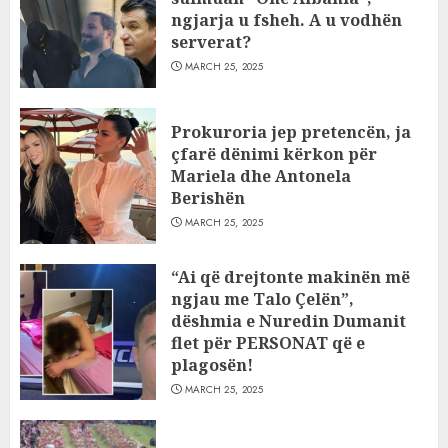
ngjarja u fsheh. A u vodhën
serverat?
MARCH 25, 2025
Prokuroria jep pretencën, ja
çfarë dënimi kërkon për
Mariela dhe Antonela
Berishën
MARCH 25, 2025
“Ai që drejtonte makinën më
ngjau me Talo Çelën”,
dëshmia e Nuredin Dumanit
flet për PERSONAT që e
plagosën!
MARCH 25, 2025