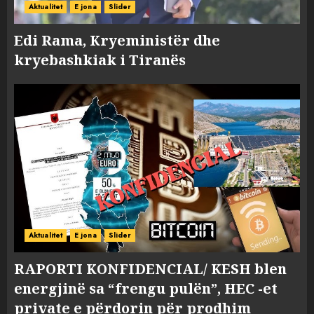
Aktualitet
E jona
Slider
Edi Rama, Kryeministër dhe
kryebashkiak i Tiranës
Aktualitet
E jona
Slider
RAPORTI KONFIDENCIAL/ KESH blen
energjinë sa “frengu pulën”, HEC -et
private e përdorin për prodhim