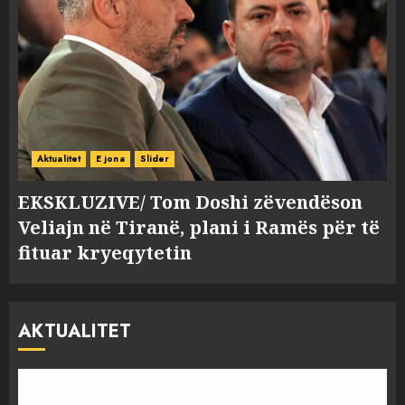
Aktualitet
E jona
Slider
EKSKLUZIVE/ Tom Doshi zëvendëson
Veliajn në Tiranë, plani i Ramës për të
fituar kryeqytetin
AKTUALITET