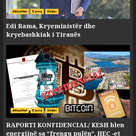
Aktualitet
E jona
Slider
Edi Rama, Kryeministër dhe
kryebashkiak i Tiranës
Aktualitet
E jona
Slider
RAPORTI KONFIDENCIAL/ KESH blen
energjinë sa “frengu pulën”, HEC -et