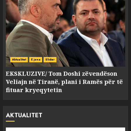
Aktualitet
E jona
Slider
EKSKLUZIVE/ Tom Doshi zëvendëson
Veliajn në Tiranë, plani i Ramës për të
fituar kryeqytetin
AKTUALITET