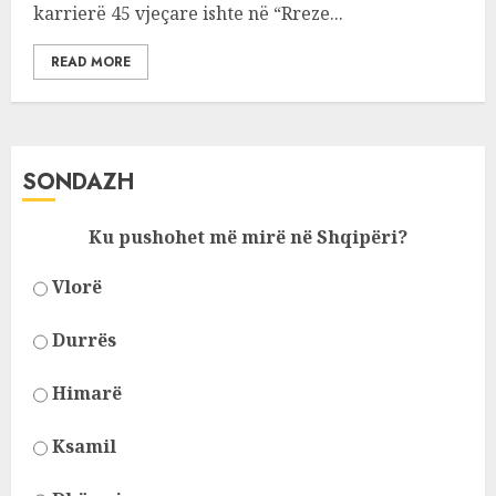
karrierë 45 vjeçare ishte në “Rreze...
READ MORE
SONDAZH
Ku pushohet më mirë në Shqipëri?
Vlorë
Durrës
Himarë
Ksamil