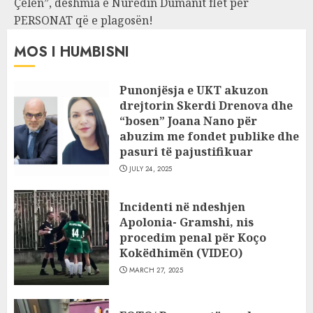
Çelën”, dëshmia e Nuredin Dumanit flet për
PERSONAT që e plagosën!
MOS I HUMBISNI
Punonjësja e UKT akuzon
drejtorin Skerdi Drenova dhe
“bosen” Joana Nano për
abuzim me fondet publike dhe
pasuri të pajustifikuar
JULY 24, 2025
Incidenti në ndeshjen
Apolonia- Gramshi, nis
procedim penal për Koço
Kokëdhimën (VIDEO)
MARCH 27, 2025