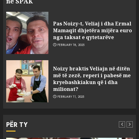
në SPAK
Pas Noizy-t, Veliaj i dha Ermal
Mamaqit dhjetëra mijëra euro
nga taksat e qytetarëve
FEBRUARY 18, 2025
FOTO/ Persona të maskuar
Noizy braktis Veliajn në ditën
sulmuan “One Albania”,
më të zezë, reperi i pabesë me
ngjarja u fsheh. A u vodhën
kryebashkiakun që i dha
serverat?
milionat?
3
MARCH 25, 2025
FEBRUARY 11, 2025
Prokuroria jep pretencën, ja
çfarë dënimi kërkon për
PËR TY
Mariela dhe Antonela
Berishën
MARCH 25, 2025