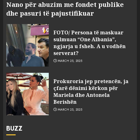
Nano për abuzim me fondet publike
dhe pasuri të pajustifikuar
FOTO/ Persona të maskuar
sulmuan “One Albania”,
ngjarja u fsheh. A u vodhën
serverat?
MARCH 25, 2025
Prokuroria jep pretencën, ja
çfarë dënimi kërkon për
Mariela dhe Antonela
Berishën
MARCH 25, 2025
BUZZ