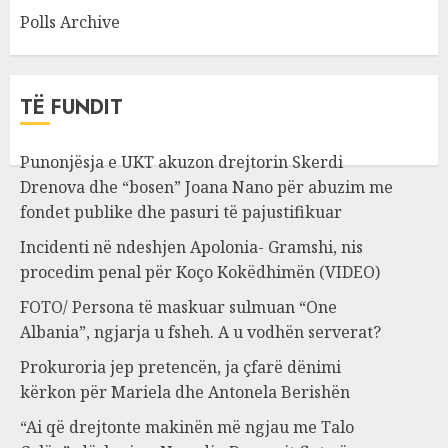
Polls Archive
TË FUNDIT
Punonjësja e UKT akuzon drejtorin Skerdi
Drenova dhe “bosen” Joana Nano për abuzim me
fondet publike dhe pasuri të pajustifikuar
Incidenti në ndeshjen Apolonia- Gramshi, nis
procedim penal për Koço Kokëdhimën (VIDEO)
FOTO/ Persona të maskuar sulmuan “One
Albania”, ngjarja u fsheh. A u vodhën serverat?
Prokuroria jep pretencën, ja çfarë dënimi
kërkon për Mariela dhe Antonela Berishën
“Ai që drejtonte makinën më ngjau me Talo