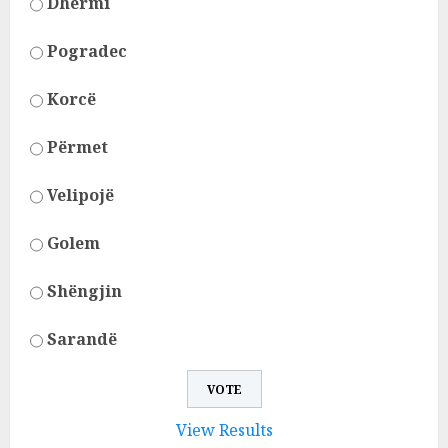
Dhërmi
Pogradec
Korcë
Përmet
Velipojë
Golem
Shëngjin
Sarandë
View Results