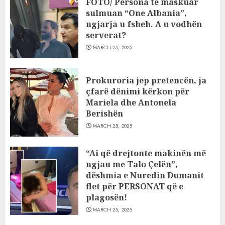
FOTO/ Persona të maskuar
sulmuan “One Albania”,
ngjarja u fsheh. A u vodhën
serverat?
MARCH 25, 2025
Prokuroria jep pretencën, ja
çfarë dënimi kërkon për
Mariela dhe Antonela
Berishën
MARCH 25, 2025
“Ai që drejtonte makinën më
ngjau me Talo Çelën”,
dëshmia e Nuredin Dumanit
flet për PERSONAT që e
plagosën!
MARCH 25, 2025