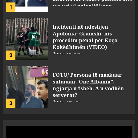
2
MARCH 27, 2025
FOTO/ Persona të maskuar
sulmuan “One Albania”,
ngjarja u fsheh. A u vodhën
serverat?
3
MARCH 25, 2025
Prokuroria jep pretencën, ja
çfarë dënimi kërkon për
Mariela dhe Antonela
Berishën
4
MARCH 25, 2025
“Ai që drejtonte makinën më
ngjau me Talo Çelën”,
dëshmia e Nuredin Dumanit