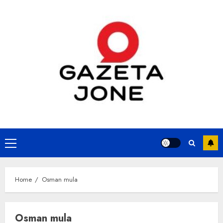
Skip
to
content
Primary
Menu
Home
Osman mula
Osman mula