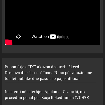
flet për PERSONAT që e
plagosën!
5
MARCH 25, 2025
Punonjësja e UKT akuzon
drejtorin Skerdi Drenova dhe
“bosen” Joana Nano për
abuzim me fondet publike dhe
pasuri të pajustifikuar
1
JULY 24, 2025
Incidenti në ndeshjen
Punonjësja e UKT akuzon drejtorin Skerdi
Apolonia- Gramshi, nis
procedim penal për Koço
Drenova dhe “bosen” Joana Nano për abuzim me
Kokëdhimën (VIDEO)
fondet publike dhe pasuri të pajustifikuar
2
MARCH 27, 2025
Incidenti në ndeshjen Apolonia- Gramshi, nis
procedim penal për Koço Kokëdhimën (VIDEO)
FOTO/ Persona të maskuar
sulmuan “One Albania”,