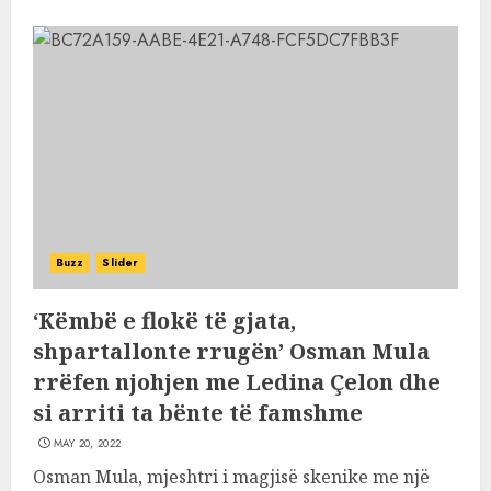
Buzz
Slider
‘Këmbë e flokë të gjata,
shpartallonte rrugën’ Osman Mula
rrëfen njohjen me Ledina Çelon dhe
si arriti ta bënte të famshme
MAY 20, 2022
Osman Mula, mjeshtri i magjisë skenike me një