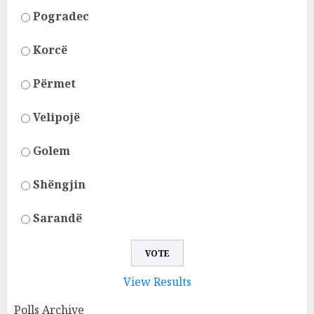
Pogradec
Korcë
Përmet
Velipojë
Golem
Shëngjin
Sarandë
View Results
Polls Archive