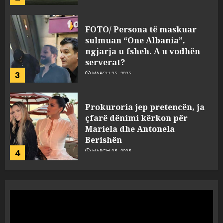
Prokuroria jep pretencën, ja
çfarë dënimi kërkon për
Mariela dhe Antonela
Berishën
4
MARCH 25, 2025
“Ai që drejtonte makinën më
ngjau me Talo Çelën”,
dëshmia e Nuredin Dumanit
flet për PERSONAT që e
plagosën!
5
MARCH 25, 2025
Punonjësja e UKT akuzon
drejtorin Skerdi Drenova dhe
“bosen” Joana Nano për
abuzim me fondet publike dhe