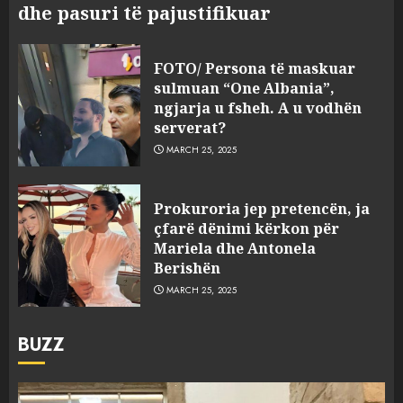
dhe pasuri të pajustifikuar
FOTO/ Persona të maskuar
sulmuan “One Albania”,
ngjarja u fsheh. A u vodhën
serverat?
MARCH 25, 2025
Prokuroria jep pretencën, ja
çfarë dënimi kërkon për
Mariela dhe Antonela
Berishën
MARCH 25, 2025
BUZZ