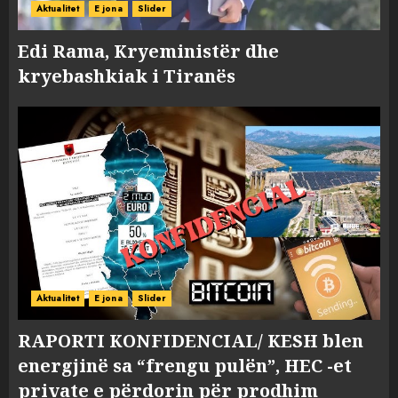
Aktualitet
E jona
Slider
Edi Rama, Kryeministër dhe
kryebashkiak i Tiranës
Aktualitet
E jona
Slider
RAPORTI KONFIDENCIAL/ KESH blen
energjinë sa “frengu pulën”, HEC -et
private e përdorin për prodhim