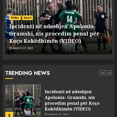
Punonjësja e UKT akuzon
drejtorin Skerdi Drenova dhe
Slider
Sport
“bosen” Joana Nano për
Incidenti në ndeshjen Apolonia-
abuzim me fondet publike dhe
e
Gramshi, nis procedim penal për
pasuri të pajustifikuar
1
JULY 24, 2025
Koço Kokëdhimën (VIDEO)
MARCH 27, 2025
Incidenti në ndeshjen
Apolonia- Gramshi, nis
procedim penal për Koço
Kokëdhimën (VIDEO)
TRENDING NEWS
2
MARCH 27, 2025
FOTO/ Persona të maskuar
sulmuan “One Albania”,
ngjarja u fsheh. A u vodhën
serverat?
3
MARCH 25, 2025