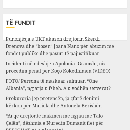
TË FUNDIT
Punonjësja e UKT akuzon drejtorin Skerdi
Drenova dhe “bosen” Joana Nano për abuzim me
fondet publike dhe pasuri të pajustifikuar
Incidenti në ndeshjen Apolonia- Gramshi, nis
procedim penal për Koço Kokëdhimën (VIDEO)
FOTO/ Persona të maskuar sulmuan “One
Albania”, ngjarja u fsheh. A u vodhën serverat?
Prokuroria jep pretencën, ja çfarë dënimi
kërkon për Mariela dhe Antonela Berishën
“Ai që drejtonte makinën më ngjau me Talo
Çelën”, dëshmia e Nuredin Dumanit flet për