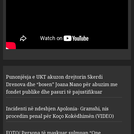
pasuri të pajustifikuar
1
JULY 24, 2025
Incidenti në ndeshjen
Apolonia- Gramshi, nis
procedim penal për Koço
Kokëdhimën (VIDEO)
2
MARCH 27, 2025
FOTO/ Persona të maskuar
Punonjësja e UKT akuzon drejtorin Skerdi
sulmuan “One Albania”,
ngjarja u fsheh. A u vodhën
Drenova dhe “bosen” Joana Nano për abuzim me
serverat?
fondet publike dhe pasuri të pajustifikuar
3
MARCH 25, 2025
Incidenti në ndeshjen Apolonia- Gramshi, nis
procedim penal për Koço Kokëdhimën (VIDEO)
Prokuroria jep pretencën, ja
çfarë dënimi kërkon për
Mariela dhe Antonela
FOTO/ Persona të maskuar sulmuan “One