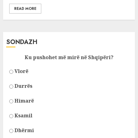
READ MORE
SONDAZH
Ku pushohet më mirë në Shqipëri?
Vlorë
Durrës
Himarë
Ksamil
Dhërmi