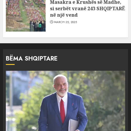
Masakra e Krushës së Madhe,
si serbët vranë 243 SHQIPTARË
në një vend
MARCH 25, 2025
BËMA SHQIPTARE