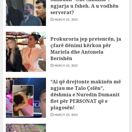
ngjarja u fsheh. A u vodhën
serverat?
MARCH 25, 2025
Prokuroria jep pretencën, ja
çfarë dënimi kërkon për
Mariela dhe Antonela
Berishën
MARCH 25, 2025
“Ai që drejtonte makinën më
ngjau me Talo Çelën”,
dëshmia e Nuredin Dumanit
flet për PERSONAT që e
plagosën!
MARCH 25, 2025