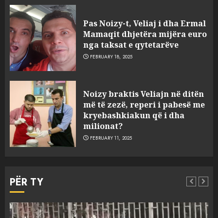
FOTO/ Persona të maskuar
sulmuan “One Albania”,
Pas Noizy-t, Veliaj i dha Ermal
ngjarja u fsheh. A u vodhën
Mamaqit dhjetëra mijëra euro
serverat?
nga taksat e qytetarëve
3
MARCH 25, 2025
FEBRUARY 18, 2025
Prokuroria jep pretencën, ja
Noizy braktis Veliajn në ditën
çfarë dënimi kërkon për
më të zezë, reperi i pabesë me
Mariela dhe Antonela
kryebashkiakun që i dha
Berishën
milionat?
4
MARCH 25, 2025
FEBRUARY 11, 2025
“Ai që drejtonte makinën më
ngjau me Talo Çelën”,
PËR TY
dëshmia e Nuredin Dumanit
flet për PERSONAT që e
plagosën!
5
MARCH 25, 2025