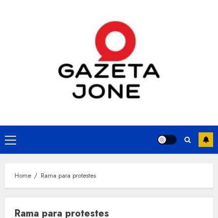
Skip
to
content
Primary
Menu
Home
Rama para protestes
Rama para protestes