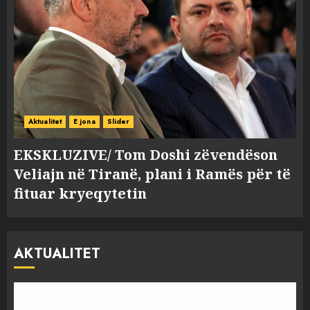
Aktualitet
E jona
Slider
EKSKLUZIVE/ Tom Doshi zëvendëson
Veliajn në Tiranë, plani i Ramës për të
fituar kryeqytetin
AKTUALITET