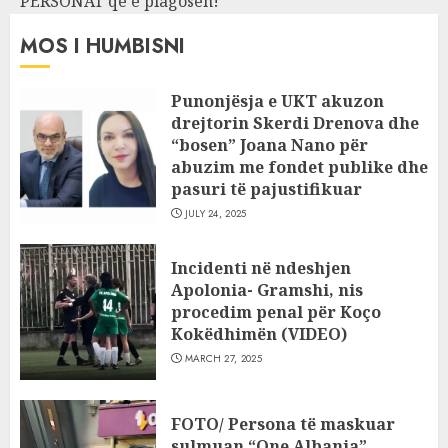
PERSONAT që e plagosën!
MOS I HUMBISNI
Punonjësja e UKT akuzon
drejtorin Skerdi Drenova dhe
“bosen” Joana Nano për
abuzim me fondet publike dhe
pasuri të pajustifikuar
JULY 24, 2025
Incidenti në ndeshjen
Apolonia- Gramshi, nis
procedim penal për Koço
Kokëdhimën (VIDEO)
MARCH 27, 2025
FOTO/ Persona të maskuar
sulmuan “One Albania”,