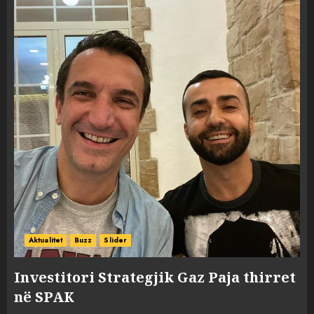
Aktualitet
Buzz
Slider
Investitori Strategjik Gaz Paja thirret
në SPAK